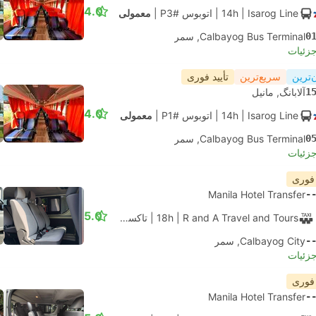
4.0
| Isarog Line
14h
|
اتوبوس #P3
|
معمولی
0
Calbayog Bus Terminal, سمر
جزئیات
‌ترین
سریع‌ترین
تأیید فوری
1
آلابانگ, مانیل
4.0
| Isarog Line
14h
|
اتوبوس #P1
|
معمولی
0
Calbayog Bus Terminal, سمر
جزئیات
 فوری
Manila Hotel Transfer
-
5.0
| R and A Travel and Tours
18h
|
تاکسی
|
ون 6 نفره
-
Calbayog City, سمر
جزئیات
 فوری
Manila Hotel Transfer
-