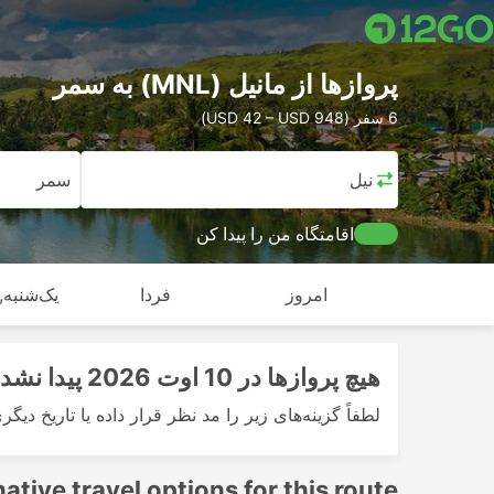
پرواز‌ها از مانیل (MNL) به سمر
6 سفر (USD 42 – USD 948)
مانیل
سمر
اقامتگاه من را پیدا کن
امروز
فردا
یک‌شنبه, 
هیچ پرواز‌ها در 10 اوت 2026 پیدا نشد
لطفاً گزینه‌های زیر را مد نظر قرار داده یا تاریخ دیگر
native travel options for this route