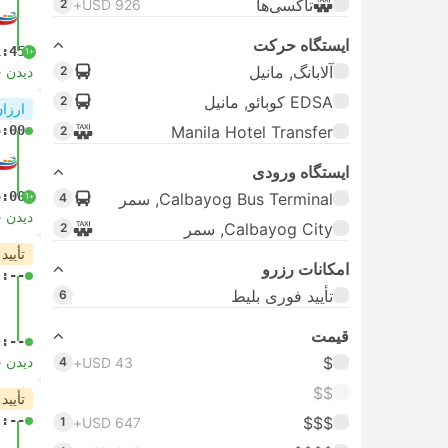
تاکسی‌ها
2
USD 926+
ایستگاه حرکت
1:45
+1
آلابانگ, مانیل
2
دیدن 
EDSA کوبائو, مانیل
2
ارزان
5:00
Manila Hotel Transfer
2
ایستگاه ورودی
5:00
Calbayog Bus Terminal, سمر
4
+1
دیدن 
Calbayog City, سمر
2
تأیید
امکانات رزرو
-:--
تأیید فوری بلیط
6
قیمت
-:--
$
دیدن 
4
USD 43+
$$
تأیید
-:--
$$$
1
USD 647+