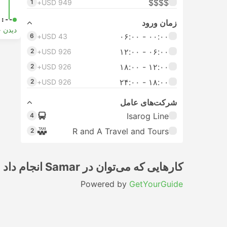
$$$$
1
USD 949+
-:--
زمان ورود
دیدن 
۰۰:۰۰ - ۰۶:۰۰
6
USD 43+
۰۶:۰۰ - ۱۲:۰۰
2
USD 926+
۱۲:۰۰ - ۱۸:۰۰
2
USD 926+
۱۸:۰۰ - ۲۴:۰۰
2
USD 926+
شرکت‌های عامل
Isarog Line
4
R and A Travel and Tours
2
کارهایی که می‌توان در Samar انجام داد
Powered by
GetYourGuide