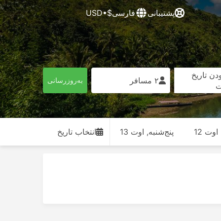
پشتیبانی
فارسی
$•USD
دن تاریخ
۲ مسافر
به‌روزرسانی
ت
وت 12
پنج‌شنبه, اوت 13
انتخاب تاریخ