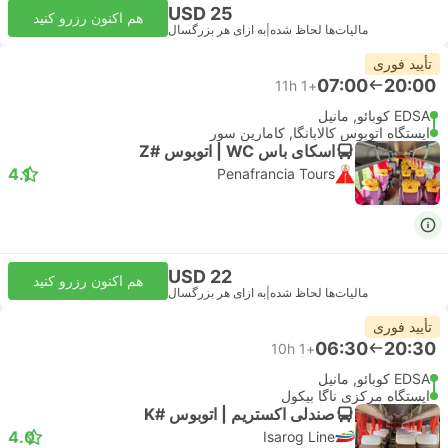
USD 25
هم اکنون رزرو کنید
مالیات‌ها لحاظ شده
|
به ازای هر بزرگسال
تأیید فوری
07:00
20:00
11h
+1
EDSA کوبائو, مانیل
ایستگاه اتوبوس کالابانگا, کامارین سور
اسکای باس WC | اتوبوس #Z
4.1
Penafrancia Tours
USD 22
هم اکنون رزرو کنید
مالیات‌ها لحاظ شده
|
به ازای هر بزرگسال
تأیید فوری
06:30
20:30
10h
+1
EDSA کوبائو, مانیل
ایستگاه مرکزی ناگا بیکول
صندلی اکستریم | اتوبوس #K
4.0
Isarog Line