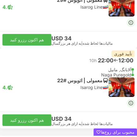
4.0
Isarog Line
USD 34
هم اکنون رزرو کنید
مالیات‌ها لحاظ شده
|
به ازای هر بزرگسال
تأیید فوری
22:00
12:00
10h
آلابانگ, مانیل
Naga Puregold
معمولی | اتوبوس #22
4.0
Isarog Line
USD 34
هم اکنون رزرو کنید
مالیات‌ها لحاظ شده
|
به ازای هر بزرگسال
محبوب برای زوج‌ها