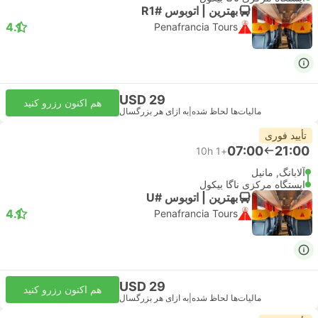
بهترین | اتوبوس #R1
4.1
Penafrancia Tours
USD 29
هم اکنون رزرو کنید
مالیات‌ها لحاظ شده
|
به ازای هر بزرگسال
تأیید فوری
07:00
21:00
10h
+1
آلابانگ, مانیل
ایستگاه مرکزی ناگا بیکول
بهترین | اتوبوس #U
4.1
Penafrancia Tours
USD 29
هم اکنون رزرو کنید
مالیات‌ها لحاظ شده
|
به ازای هر بزرگسال