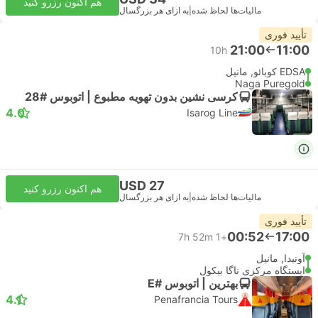
هم اکنون رزرو کنید
مالیات‌ها لحاظ شده
|
به ازای هر بزرگسال
تأیید فوری
21:00
11:00
10h
EDSA کوبائو, مانیل
Naga Puregold
کرسی نشین بدون تهویه مطبوع | اتوبوس #28
4.0
Isarog Line
USD 27
هم اکنون رزرو کنید
مالیات‌ها لحاظ شده
|
به ازای هر بزرگسال
تأیید فوری
00:52
17:00
7h 52m
+1
آونیدا, مانیل
ایستگاه مرکزی ناگا بیکول
بهترین | اتوبوس #E
4.1
Penafrancia Tours