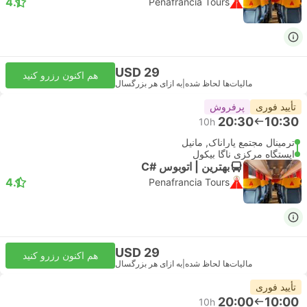
4.1
Penafrancia Tours
USD 29
هم اکنون رزرو کنید
مالیات‌ها لحاظ شده
|
به ازای هر بزرگسال
تأیید فوری
پرفروش
20:30
10:30
10h
ترمینال مجتمع پاراناک, مانیل
ایستگاه مرکزی ناگا بیکول
بهترین | اتوبوس #C
4.1
Penafrancia Tours
USD 29
هم اکنون رزرو کنید
مالیات‌ها لحاظ شده
|
به ازای هر بزرگسال
تأیید فوری
20:00
10:00
10h