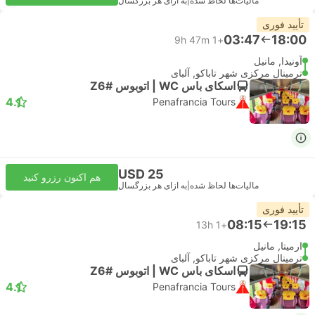
مالیات‌ها لحاظ شده
|
به ازای هر بزرگسال
تأیید فوری
03:47
18:00
9h 47m
+1
آونیدا, مانیل
ترمینال مرکزی شهر تاباکو, آلبای
اسکای باس WC | اتوبوس #Z6
4.1
Penafrancia Tours
USD 25
هم اکنون رزرو کنید
مالیات‌ها لحاظ شده
|
به ازای هر بزرگسال
تأیید فوری
08:15
19:15
13h
+1
ارمیتا, مانیل
ترمینال مرکزی شهر تاباکو, آلبای
اسکای باس WC | اتوبوس #Z6
4.1
Penafrancia Tours