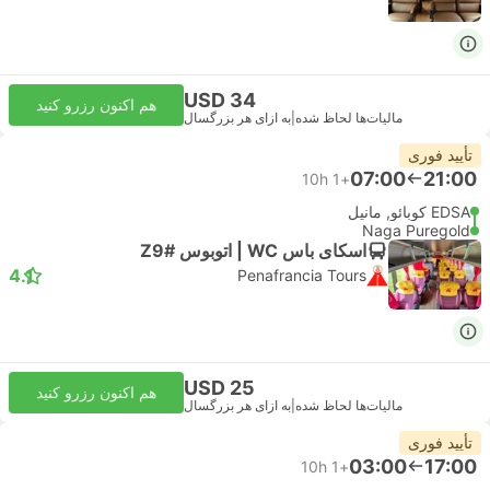
USD 34
هم اکنون رزرو کنید
مالیات‌ها لحاظ شده
|
به ازای هر بزرگسال
تأیید فوری
07:00
21:00
10h
+1
EDSA کوبائو, مانیل
Naga Puregold
اسکای باس WC | اتوبوس #Z9
4.1
Penafrancia Tours
USD 25
هم اکنون رزرو کنید
مالیات‌ها لحاظ شده
|
به ازای هر بزرگسال
تأیید فوری
03:00
17:00
10h
+1