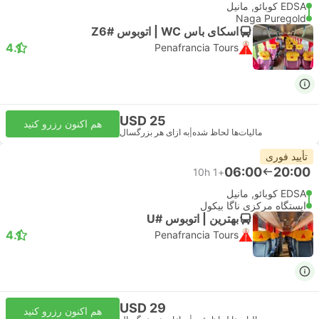
EDSA کوبائو, مانیل
Naga Puregold
اسکای باس WC | اتوبوس #Z6
4.1
Penafrancia Tours
USD 25
هم اکنون رزرو کنید
مالیات‌ها لحاظ شده
|
به ازای هر بزرگسال
تأیید فوری
06:00
20:00
10h
+1
EDSA کوبائو, مانیل
ایستگاه مرکزی ناگا بیکول
بهترین | اتوبوس #U
4.1
Penafrancia Tours
USD 29
هم اکنون رزرو کنید