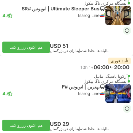
ایستگاه مرکزی ناگا بیکول
Ultimate Sleeper Bus | اتوبوس #SR
4.0
Isarog Line
USD 51
هم اکنون رزرو کنید
مالیات‌ها لحاظ شده
|
به ازای هر بزرگسال
تأیید فوری
06:00
20:00
10h
+1
آرکویا پاسیگ, مانیل
ایستگاه مرکزی ناگا بیکول
بهترین | اتوبوس #F
4.0
Isarog Line
USD 29
هم اکنون رزرو کنید
مالیات‌ها لحاظ شده
|
به ازای هر بزرگسال