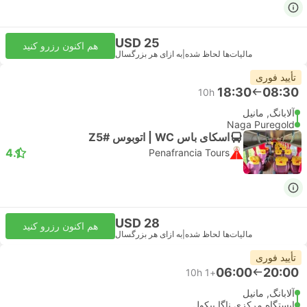
USD 25
هم اکنون رزرو کنید
مالیات‌ها لحاظ شده
|
به ازای هر بزرگسال
تأیید فوری
18:30
08:30
10h
آلابانگ, مانیل
Naga Puregold
اسکای باس WC | اتوبوس #Z5
4.1
Penafrancia Tours
USD 28
هم اکنون رزرو کنید
مالیات‌ها لحاظ شده
|
به ازای هر بزرگسال
تأیید فوری
06:00
20:00
10h
+1
آلابانگ, مانیل
ایستگاه مرکزی ناگا بیکول