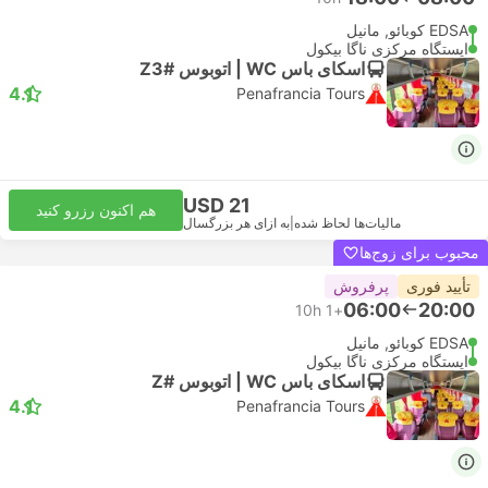
EDSA کوبائو, مانیل
ایستگاه مرکزی ناگا بیکول
اسکای باس WC | اتوبوس #Z3
4.1
Penafrancia Tours
USD 21
هم اکنون رزرو کنید
مالیات‌ها لحاظ شده
|
به ازای هر بزرگسال
محبوب برای زوج‌ها
تأیید فوری
پرفروش
06:00
20:00
10h
+1
EDSA کوبائو, مانیل
ایستگاه مرکزی ناگا بیکول
اسکای باس WC | اتوبوس #Z
4.1
Penafrancia Tours