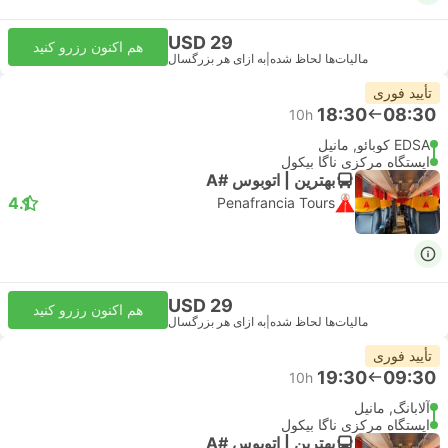
USD 29
هم اکنون رزرو کنید
مالیات‌ها لحاظ شده
|
به ازای هر بزرگسال
تأیید فوری
18:30
08:30
10h
EDSA کوبائو, مانیل
ایستگاه مرکزی ناگا بیکول
بهترین | اتوبوس #A
4.1
Penafrancia Tours
USD 29
هم اکنون رزرو کنید
مالیات‌ها لحاظ شده
|
به ازای هر بزرگسال
تأیید فوری
19:30
09:30
10h
آلابانگ, مانیل
ایستگاه مرکزی ناگا بیکول
بهترین | اتوبوس #A