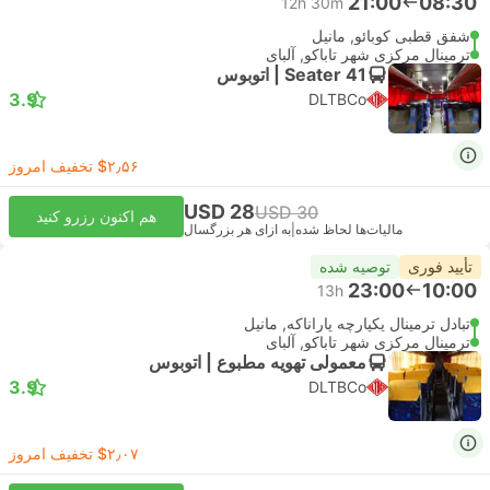
21:00
08:30
12h 30m
شفق قطبی کوبائو, مانیل
ترمینال مرکزی شهر تاباکو, آلبای
Seater 41 | اتوبوس
3.9
DLTBCo
‎$۲٫۵۶ تخفیف امروز
USD 28
USD 30
هم اکنون رزرو کنید
مالیات‌ها لحاظ شده
|
به ازای هر بزرگسال
تأیید فوری
توصیه شده
23:00
10:00
13h
تبادل ترمینال یکپارچه پاراناکه, مانیل
ترمینال مرکزی شهر تاباکو, آلبای
معمولی تهویه مطبوع | اتوبوس
3.9
DLTBCo
‎$۲٫۰۷ تخفیف امروز