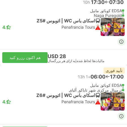
17:30
07:30
10h
EDSA کوبائو, مانیل
Naga Puregold
اسکای باس WC | اتوبوس #Z5
4.1
Penafrancia Tours
USD 28
هم اکنون رزرو کنید
مالیات‌ها لحاظ شده
|
به ازای هر بزرگسال
تأیید فوری
06:00
17:00
13h
+1
EDSA کوبائو, مانیل
ترمینال مرکزی شهر تاباکو, آلبای
اسکای باس WC | اتوبوس #Z6
4.1
Penafrancia Tours