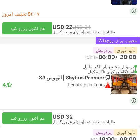
‎$۲٫۰۷ تخفیف امروز
USD 22
USD 24
هم اکنون رزرو کنید
مالیات‌ها لحاظ شده
|
به ازای هر بزرگسال
محبوب برای زوج‌ها
تأیید فوری
پرفروش
06:00
20:00
10h
+1
ترمینال مجتمع پاراناک, مانیل
ایستگاه مرکزی ناگا بیکول
Skybus Premier | اتوبوس #X
4.1
Penafrancia Tours
USD 32
هم اکنون رزرو کنید
مالیات‌ها لحاظ شده
|
به ازای هر بزرگسال
تأیید فوری
پرفروش
18:00
08:00
10h