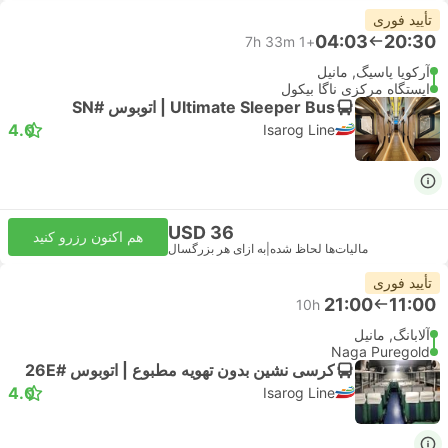
تأیید فوری
04:03
20:30
7h 33m
+1
آرکویا پاسیگ, مانیل
ایستگاه مرکزی ناگا بیکول
Ultimate Sleeper Bus | اتوبوس #SN
4.0
Isarog Line
USD 36
هم اکنون رزرو کنید
مالیات‌ها لحاظ شده
|
به ازای هر بزرگسال
تأیید فوری
21:00
11:00
10h
آلابانگ, مانیل
Naga Puregold
کرسی نشین بدون تهویه مطبوع | اتوبوس #26E
4.0
Isarog Line