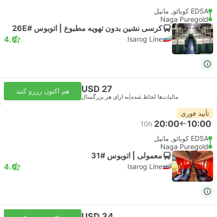
EDSA کوبائو, مانیل
Naga Puregold
کرسی نشین بدون تهویه مطبوع | اتوبوس #26E
4.0
Isarog Line
USD 27
هم اکنون رزرو کنید
مالیات‌ها لحاظ شده
|
به ازای هر بزرگسال
تأیید فوری
20:00
10:00
10h
EDSA کوبائو, مانیل
Naga Puregold
معمولی | اتوبوس #31
4.0
Isarog Line
USD 34