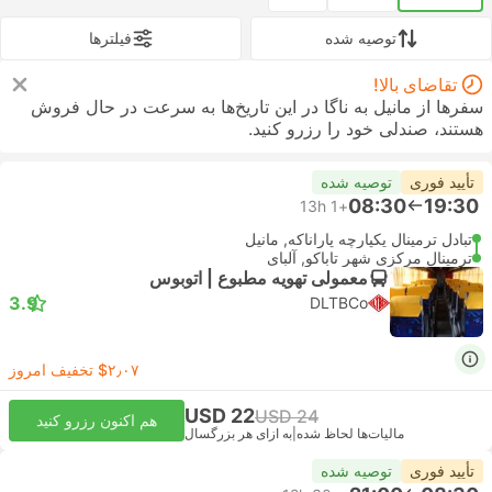
توصیه شده
فیلتر‌ها
تقاضای بالا!
سفرها از مانیل به ناگا در این تاریخ‌ها به سرعت در حال فروش
هستند، صندلی خود را رزرو کنید.
تأیید فوری
توصیه شده
08:30
19:30
13h
+1
تبادل ترمینال یکپارچه پاراناکه, مانیل
ترمینال مرکزی شهر تاباکو, آلبای
معمولی تهویه مطبوع | اتوبوس
3.9
DLTBCo
‎$۲٫۰۷ تخفیف امروز
USD 22
USD 24
هم اکنون رزرو کنید
مالیات‌ها لحاظ شده
|
به ازای هر بزرگسال
تأیید فوری
توصیه شده