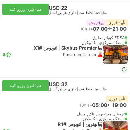
USD 22
هم اکنون رزرو کنید
مالیات‌ها لحاظ شده
|
به ازای هر بزرگسال
تأیید فوری
پرفروش
07:00
21:00
10h
+1
EDSA کوبائو, مانیل
ایستگاه مرکزی ناگا بیکول
Skybus Premier | اتوبوس #X1
4.1
Penafrancia Tours
USD 32
هم اکنون رزرو کنید
مالیات‌ها لحاظ شده
|
به ازای هر بزرگسال
تأیید فوری
05:00
19:00
10h
+1
ترمینال مجتمع پاراناک, مانیل
ایستگاه مرکزی ناگا بیکول
بهترین | اتوبوس #R1