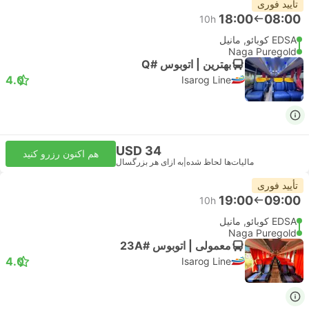
تأیید فوری
18:00
08:00
10h
EDSA کوبائو, مانیل
Naga Puregold
بهترین | اتوبوس #Q
4.0
Isarog Line
USD 34
هم اکنون رزرو کنید
مالیات‌ها لحاظ شده
|
به ازای هر بزرگسال
تأیید فوری
19:00
09:00
10h
EDSA کوبائو, مانیل
Naga Puregold
معمولی | اتوبوس #23A
4.0
Isarog Line