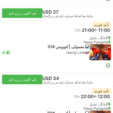
USD 27
هم اکنون رزرو کنید
مالیات‌ها لحاظ شده
|
به ازای هر بزرگسال
تأیید فوری
21:00
11:00
10h
آلابانگ, مانیل
Naga Puregold
معمولی | اتوبوس #31
4.0
Isarog Line
USD 34
هم اکنون رزرو کنید
مالیات‌ها لحاظ شده
|
به ازای هر بزرگسال
تأیید فوری
22:00
12:00
10h
آلابانگ, مانیل
Naga Puregold
معمولی | اتوبوس #29