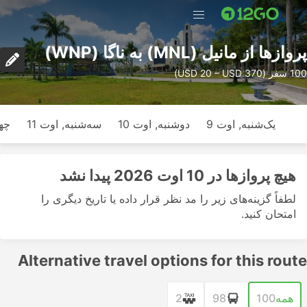
پرواز‌ها از مانیل (MNL) به ناگا (WNP)
100 سفر (USD 20 – USD 370)
یک‌شنبه, اوت 9
دوشنبه, اوت 10
سه‌شنبه, اوت 11
چها
هیچ پرواز‌ها در 10 اوت 2026 پیدا نشد
لطفاً گزینه‌های زیر را مد نظر قرار داده یا تاریخ دیگری را
امتحان کنید.
Alternative travel options for this route
همه
100
98
2