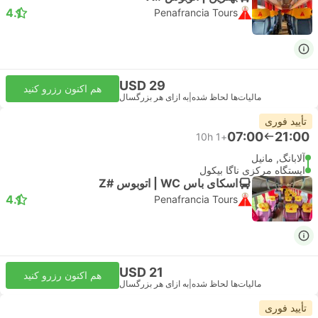
4.1
Penafrancia Tours
USD 29
هم اکنون رزرو کنید
مالیات‌ها لحاظ شده
|
به ازای هر بزرگسال
تأیید فوری
07:00
21:00
10h
+1
آلابانگ, مانیل
ایستگاه مرکزی ناگا بیکول
اسکای باس WC | اتوبوس #Z
4.1
Penafrancia Tours
USD 21
هم اکنون رزرو کنید
مالیات‌ها لحاظ شده
|
به ازای هر بزرگسال
تأیید فوری