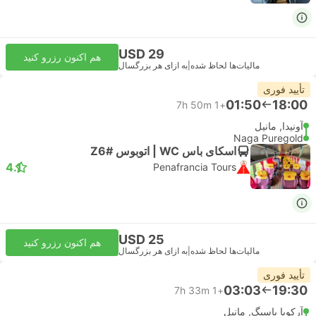
USD 29
هم اکنون رزرو کنید
مالیات‌ها لحاظ شده
|
به ازای هر بزرگسال
تأیید فوری
01:50
18:00
7h 50m
+1
آونیدا, مانیل
Naga Puregold
اسکای باس WC | اتوبوس #Z6
4.1
Penafrancia Tours
USD 25
هم اکنون رزرو کنید
مالیات‌ها لحاظ شده
|
به ازای هر بزرگسال
تأیید فوری
03:03
19:30
7h 33m
+1
آرکویا پاسیگ, مانیل