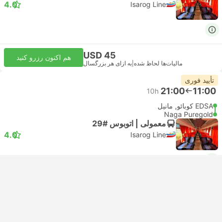
4.0
Isarog Line
USD 45
هم اکنون رزرو کنید
مالیات‌ها لحاظ شده
|
به ازای هر بزرگسال
تأیید فوری
21:00
11:00
10h
EDSA کوبائو, مانیل
Naga Puregold
معمولی | اتوبوس #29
4.0
Isarog Line
USD 34
هم اکنون رزرو کنید
مالیات‌ها لحاظ شده
|
به ازای هر بزرگسال
تأیید فوری
21:00
11:00
10h