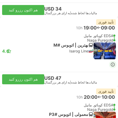
USD 34
هم اکنون رزرو کنید
مالیات‌ها لحاظ شده
|
به ازای هر بزرگسال
تأیید فوری
19:00
09:00
10h
EDSA کوبائو, مانیل
Naga Puregold
بهترین | اتوبوس #M
4.0
Isarog Line
USD 47
هم اکنون رزرو کنید
مالیات‌ها لحاظ شده
|
به ازای هر بزرگسال
تأیید فوری
20:00
10:00
10h
EDSA کوبائو, مانیل
Naga Puregold
معمولی | اتوبوس #P3