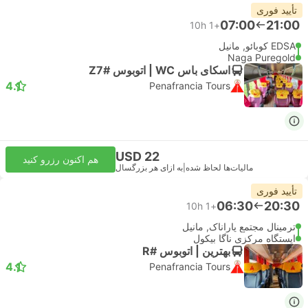
تأیید فوری
07:00
21:00
10h
+1
EDSA کوبائو, مانیل
Naga Puregold
اسکای باس WC | اتوبوس #Z7
4.1
Penafrancia Tours
USD 22
هم اکنون رزرو کنید
مالیات‌ها لحاظ شده
|
به ازای هر بزرگسال
تأیید فوری
06:30
20:30
10h
+1
ترمینال مجتمع پاراناک, مانیل
ایستگاه مرکزی ناگا بیکول
بهترین | اتوبوس #R
4.1
Penafrancia Tours