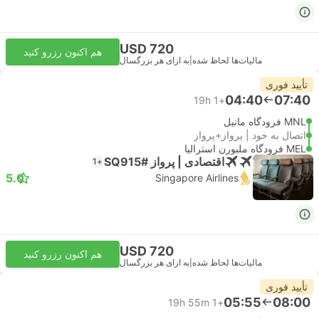
USD 720
هم اکنون رزرو کنید
مالیات‌ها لحاظ شده
|
به ازای هر بزرگسال
تأیید فوری
04:40
07:40
19h
+1
MNL فرودگاه مانیل
اتصال به خود | پرواز+پرواز
MEL فرودگاه ملبورن استرالیا
اقتصادی | پرواز #SQ915
+1
5.0
Singapore Airlines
USD 720
هم اکنون رزرو کنید
مالیات‌ها لحاظ شده
|
به ازای هر بزرگسال
تأیید فوری
05:55
08:00
19h 55m
+1