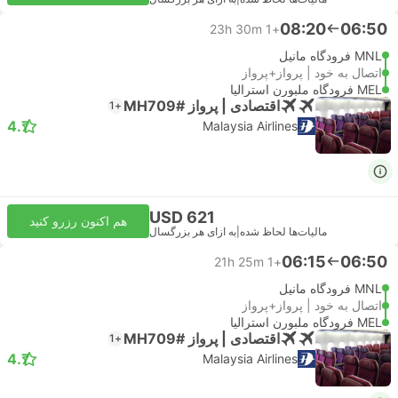
08:20
06:50
23h 30m
+1
MNL فرودگاه مانیل
اتصال به خود | پرواز+پرواز
MEL فرودگاه ملبورن استرالیا
اقتصادی | پرواز #MH709
+1
4.7
Malaysia Airlines
USD 621
هم اکنون رزرو کنید
مالیات‌ها لحاظ شده
|
به ازای هر بزرگسال
06:15
06:50
21h 25m
+1
MNL فرودگاه مانیل
اتصال به خود | پرواز+پرواز
MEL فرودگاه ملبورن استرالیا
اقتصادی | پرواز #MH709
+1
4.7
Malaysia Airlines