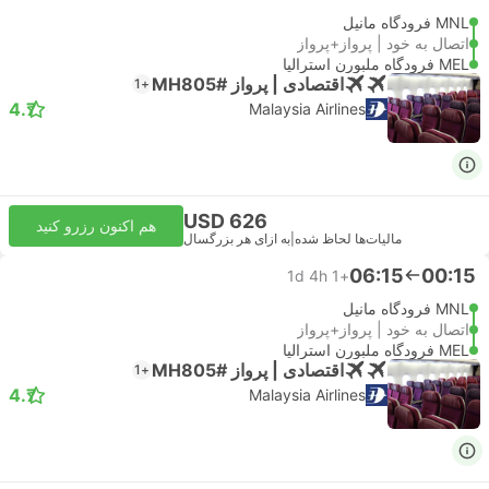
MNL فرودگاه مانیل
اتصال به خود | پرواز+پرواز
MEL فرودگاه ملبورن استرالیا
اقتصادی | پرواز #MH805
+1
4.7
Malaysia Airlines
USD 626
هم اکنون رزرو کنید
مالیات‌ها لحاظ شده
|
به ازای هر بزرگسال
06:15
00:15
1d 4h
+1
MNL فرودگاه مانیل
اتصال به خود | پرواز+پرواز
MEL فرودگاه ملبورن استرالیا
اقتصادی | پرواز #MH805
+1
4.7
Malaysia Airlines