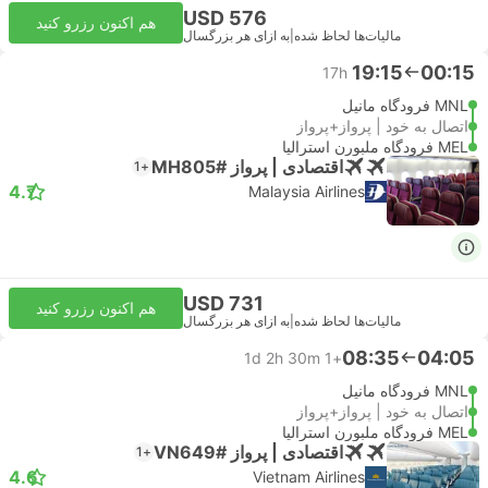
USD 576
هم اکنون رزرو کنید
مالیات‌ها لحاظ شده
|
به ازای هر بزرگسال
19:15
00:15
17h
MNL فرودگاه مانیل
اتصال به خود | پرواز+پرواز
MEL فرودگاه ملبورن استرالیا
اقتصادی | پرواز #MH805
+1
4.7
Malaysia Airlines
USD 731
هم اکنون رزرو کنید
مالیات‌ها لحاظ شده
|
به ازای هر بزرگسال
08:35
04:05
1d 2h 30m
+1
MNL فرودگاه مانیل
اتصال به خود | پرواز+پرواز
MEL فرودگاه ملبورن استرالیا
اقتصادی | پرواز #VN649
+1
4.6
Vietnam Airlines