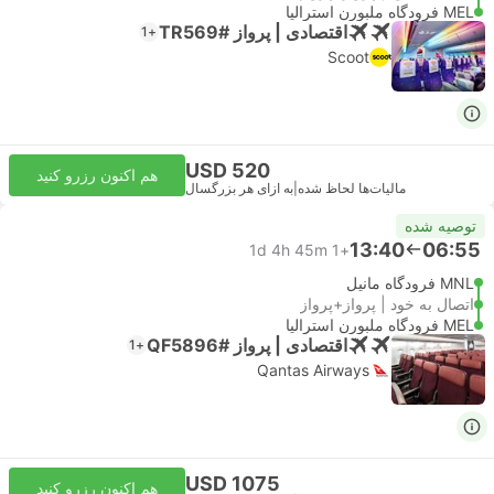
MEL فرودگاه ملبورن استرالیا
اقتصادی | پرواز #TR569
+1
Scoot
USD 520
هم اکنون رزرو کنید
مالیات‌ها لحاظ شده
|
به ازای هر بزرگسال
توصیه شده
13:40
06:55
1d 4h 45m
+1
MNL فرودگاه مانیل
اتصال به خود | پرواز+پرواز
MEL فرودگاه ملبورن استرالیا
اقتصادی | پرواز #QF5896
+1
Qantas Airways
USD 1075
هم اکنون رزرو کنید