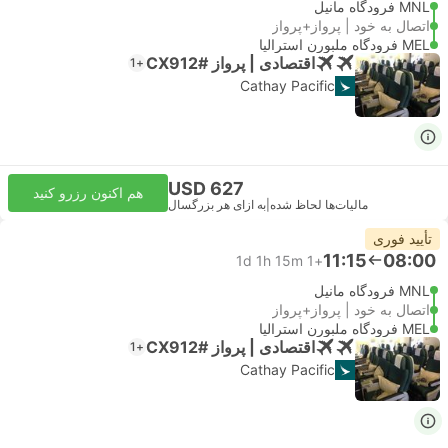
MNL فرودگاه مانیل
اتصال به خود | پرواز+پرواز
MEL فرودگاه ملبورن استرالیا
اقتصادی | پرواز #CX912
+1
Cathay Pacific
USD 627
هم اکنون رزرو کنید
مالیات‌ها لحاظ شده
|
به ازای هر بزرگسال
تأیید فوری
11:15
08:00
1d 1h 15m
+1
MNL فرودگاه مانیل
اتصال به خود | پرواز+پرواز
MEL فرودگاه ملبورن استرالیا
اقتصادی | پرواز #CX912
+1
Cathay Pacific