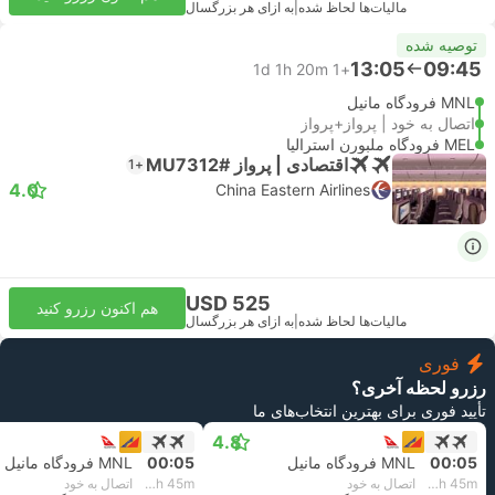
مالیات‌ها لحاظ شده
|
به ازای هر بزرگسال
توصیه شده
13:05
09:45
1d 1h 20m
+1
MNL فرودگاه مانیل
اتصال به خود | پرواز+پرواز
MEL فرودگاه ملبورن استرالیا
اقتصادی | پرواز #MU7312
+1
4.0
China Eastern Airlines
USD 525
هم اکنون رزرو کنید
مالیات‌ها لحاظ شده
|
به ازای هر بزرگسال
فوری
رزرو لحظه آخری؟
تأیید فوری برای بهترین انتخاب‌های ما
4.8
00:05
MNL فرودگاه مانیل
00:05
MNL فرودگاه مانیل
13h 45m
اتصال به خود
14h 45m
اتصال به خود