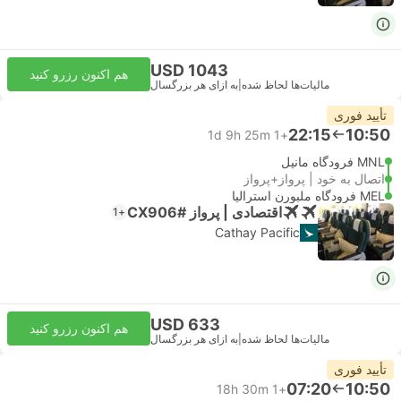
USD 1043
هم اکنون رزرو کنید
مالیات‌ها لحاظ شده
|
به ازای هر بزرگسال
تأیید فوری
22:15
10:50
1d 9h 25m
+1
MNL فرودگاه مانیل
اتصال به خود | پرواز+پرواز
MEL فرودگاه ملبورن استرالیا
اقتصادی | پرواز #CX906
+1
Cathay Pacific
USD 633
هم اکنون رزرو کنید
مالیات‌ها لحاظ شده
|
به ازای هر بزرگسال
تأیید فوری
07:20
10:50
18h 30m
+1