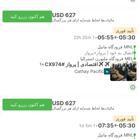
USD 627
هم اکنون رزرو کنید
مالیات‌ها لحاظ شده
|
به ازای هر بزرگسال
تأیید فوری
05:55
05:30
22h 25m
+1
MNL فرودگاه مانیل
اتصال به خود | پرواز+پرواز
MEL فرودگاه ملبورن استرالیا
اقتصادی | پرواز #CX974
+1
Cathay Pacific
USD 627
هم اکنون رزرو کنید
مالیات‌ها لحاظ شده
|
به ازای هر بزرگسال
تأیید فوری
07:35
05:30
1d 5m
+1
MNL فرودگاه مانیل