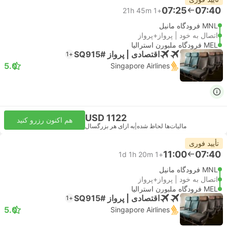
07:25
07:40
21h 45m
+1
MNL فرودگاه مانیل
اتصال به خود | پرواز+پرواز
MEL فرودگاه ملبورن استرالیا
اقتصادی | پرواز #SQ915
+1
5.0
Singapore Airlines
USD 1122
هم اکنون رزرو کنید
مالیات‌ها لحاظ شده
|
به ازای هر بزرگسال
تأیید فوری
11:00
07:40
1d 1h 20m
+1
MNL فرودگاه مانیل
اتصال به خود | پرواز+پرواز
MEL فرودگاه ملبورن استرالیا
اقتصادی | پرواز #SQ915
+1
5.0
Singapore Airlines