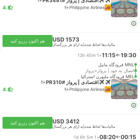
اقتصادی | پرواز #PR3491
+1
4.8
Philippine Airlines
+1
USD 1573
هم اکنون رزرو کنید
مالیات‌ها لحاظ شده
|
به ازای هر بزرگسال
11:15
19:30
13h 45m
+1
MNL فرودگاه مانیل
اتصال به خود | پرواز+پرواز
MEL فرودگاه ملبورن استرالیا
اقتصادی | پرواز #PR310
+1
4.8
Philippine Airlines
+1
USD 3412
هم اکنون رزرو کنید
مالیات‌ها لحاظ شده
|
به ازای هر بزرگسال
08:20
00:15
1d 6h 5m
+1