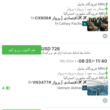
MNL فرودگاه مانیل
اتصال به خود | پرواز+پرواز
MEL فرودگاه ملبورن استرالیا
اقتصادی | پرواز #CX906
+1
Cathay Pacific
+1
USD 726
هم اکنون رزرو کنید
مالیات‌ها لحاظ شده
|
به ازای هر بزرگسال
08:35
11:40
18h 55m
+1
MNL فرودگاه مانیل
اتصال به خود | پرواز+پرواز+پرواز
MEL فرودگاه ملبورن استرالیا
اقتصادی | پرواز #VN3477
+2
4.6
Vietnam Airlines