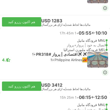
USD 1283
هم اکنون رزرو کنید
مالیات‌ها لحاظ شده
|
به ازای هر بزرگسال
05:55
10:10
17h 45m
+1
MNL فرودگاه مانیل
اتصال به خود | پرواز+پرواز
MEL فرودگاه ملبورن استرالیا
اقتصادی | پرواز #PR318
+1
4.8
Philippine Airlines
+1
USD 3412
هم اکنون رزرو کنید
مالیات‌ها لحاظ شده
|
به ازای هر بزرگسال
06:15
12:50
15h 25m
+1
MNL فرودگاه مانیل
اتصال به خود | پرواز+پرواز