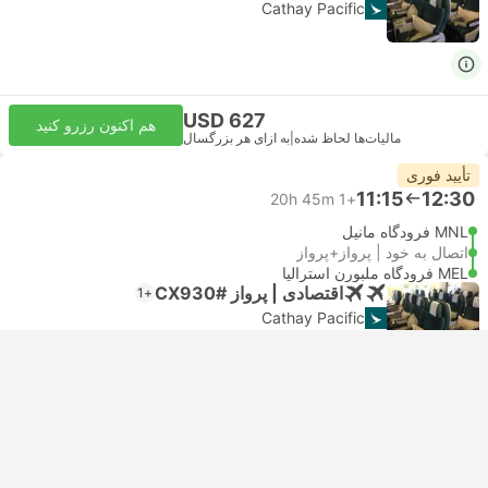
Cathay Pacific
USD 627
هم اکنون رزرو کنید
مالیات‌ها لحاظ شده
|
به ازای هر بزرگسال
تأیید فوری
11:15
12:30
20h 45m
+1
MNL فرودگاه مانیل
اتصال به خود | پرواز+پرواز
MEL فرودگاه ملبورن استرالیا
اقتصادی | پرواز #CX930
+1
Cathay Pacific
USD 1043
هم اکنون رزرو کنید
مالیات‌ها لحاظ شده
|
به ازای هر بزرگسال
تأیید فوری