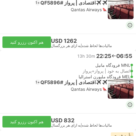
اقتصادی | پرواز #QF5896
+1
Qantas Airways
USD 1262
هم اکنون رزرو کنید
مالیات‌ها لحاظ شده
|
به ازای هر بزرگسال
22:25
06:55
13h 30m
MNL فرودگاه مانیل
اتصال به خود | پرواز+پرواز
MEL فرودگاه ملبورن استرالیا
اقتصادی | پرواز #QF5896
+1
Qantas Airways
USD 832
هم اکنون رزرو کنید
مالیات‌ها لحاظ شده
|
به ازای هر بزرگسال
تأیید فوری