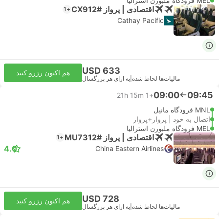
MEL فرودگاه ملبورن استرالیا
اقتصادی | پرواز #CX912
+1
Cathay Pacific
USD 633
هم اکنون رزرو کنید
مالیات‌ها لحاظ شده
|
به ازای هر بزرگسال
09:00
09:45
21h 15m
+1
MNL فرودگاه مانیل
اتصال به خود | پرواز+پرواز
MEL فرودگاه ملبورن استرالیا
اقتصادی | پرواز #MU7312
+1
4.0
China Eastern Airlines
USD 728
هم اکنون رزرو کنید
مالیات‌ها لحاظ شده
|
به ازای هر بزرگسال