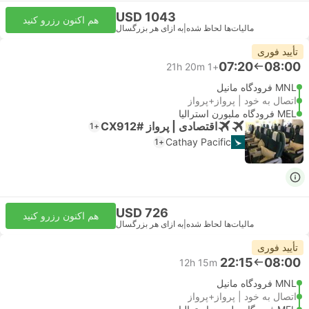
USD 1043
هم اکنون رزرو کنید
مالیات‌ها لحاظ شده
|
به ازای هر بزرگسال
تأیید فوری
07:20
08:00
21h 20m
+1
MNL فرودگاه مانیل
اتصال به خود | پرواز+پرواز
MEL فرودگاه ملبورن استرالیا
اقتصادی | پرواز #CX912
+1
Cathay Pacific
+1
USD 726
هم اکنون رزرو کنید
مالیات‌ها لحاظ شده
|
به ازای هر بزرگسال
تأیید فوری
22:15
08:00
12h 15m
MNL فرودگاه مانیل
اتصال به خود | پرواز+پرواز