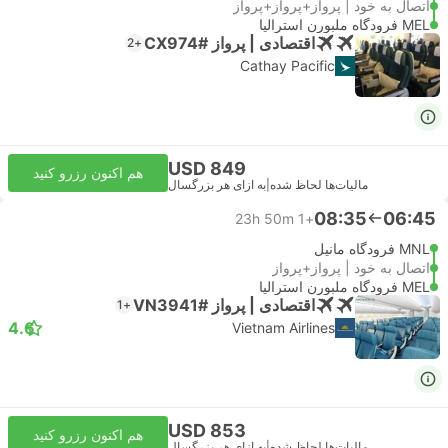
اتصال به خود | پرواز+پرواز+پرواز
MEL فرودگاه ملبورن استرالیا
اقتصادی | پرواز #CX974
+2
Cathay Pacific
USD 849
هم اکنون رزرو کنید
مالیات‌ها لحاظ شده
|
به ازای هر بزرگسال
08:35
06:45
23h 50m
+1
MNL فرودگاه مانیل
اتصال به خود | پرواز+پرواز
MEL فرودگاه ملبورن استرالیا
اقتصادی | پرواز #VN3941
+1
4.6
Vietnam Airlines
USD 853
هم اکنون رزرو کنید
مالیات‌ها لحاظ شده
|
به ازای هر بزرگسال