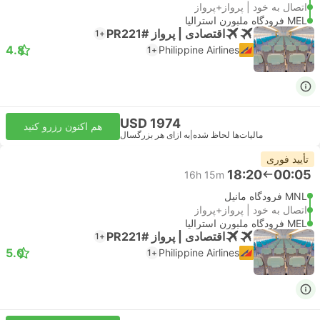
اتصال به خود | پرواز+پرواز
MEL فرودگاه ملبورن استرالیا
اقتصادی | پرواز #PR221
+1
4.8
Philippine Airlines
+1
USD 1974
هم اکنون رزرو کنید
مالیات‌ها لحاظ شده
|
به ازای هر بزرگسال
تأیید فوری
18:20
00:05
16h 15m
MNL فرودگاه مانیل
اتصال به خود | پرواز+پرواز
MEL فرودگاه ملبورن استرالیا
اقتصادی | پرواز #PR221
+1
5.0
Philippine Airlines
+1