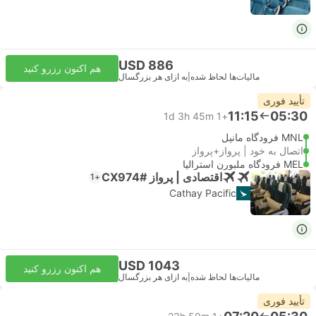
USD 886
هم اکنون رزرو کنید
مالیات‌ها لحاظ شده
|
به ازای هر بزرگسال
تأیید فوری
11:15
05:30
1d 3h 45m
+1
MNL فرودگاه مانیل
اتصال به خود | پرواز+پرواز
MEL فرودگاه ملبورن استرالیا
اقتصادی | پرواز #CX974
+1
Cathay Pacific
USD 1043
هم اکنون رزرو کنید
مالیات‌ها لحاظ شده
|
به ازای هر بزرگسال
تأیید فوری