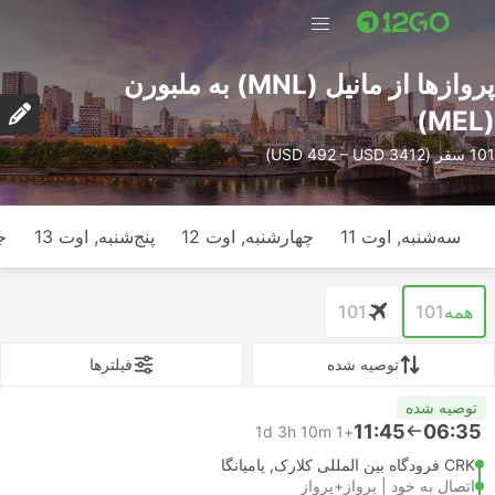
پرواز‌ها از مانیل (MNL) به ملبورن
(MEL)
101 سفر (USD 492 – USD 3412)
سه‌شنبه, اوت 11
چهارشنبه, اوت 12
پنج‌شنبه, اوت 13
ج
همه
101
101
توصیه شده
فیلتر‌ها
توصیه شده
11:45
06:35
1d 3h 10m
+1
CRK فرودگاه بین المللی کلارک, پامپانگا
اتصال به خود | پرواز+پرواز