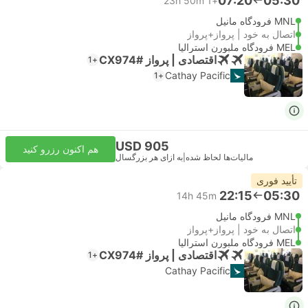
07:20
05:30
23h 50m
+1
MNL فرودگاه مانیل
اتصال به خود | پرواز+پرواز
MEL فرودگاه ملبورن استرالیا
اقتصادی | پرواز #CX974
+1
Cathay Pacific
+1
USD 905
هم اکنون رزرو کنید
مالیات‌ها لحاظ شده
|
به ازای هر بزرگسال
تأیید فوری
22:15
05:30
14h 45m
MNL فرودگاه مانیل
اتصال به خود | پرواز+پرواز
MEL فرودگاه ملبورن استرالیا
اقتصادی | پرواز #CX974
+1
Cathay Pacific