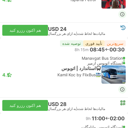
USD 24
هم اکنون رزرو کنید
مالیات‌ها لحاظ شده
|
به ازای هر بزرگسال
سریع‌ترین
تأیید فوری
توصیه شده
08:45
00:30
8h 15m
Manavgat Bus Station
ایستگاه اتوبوس ازمیر
استاندارد | اتوبوس
4.5
Kamil Koc by FlixBus
USD 28
هم اکنون رزرو کنید
مالیات‌ها لحاظ شده
|
به ازای هر بزرگسال
11:00
02:00
9h
ایستگاه اتوبوس ماناوگات