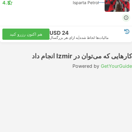
4.3
Isparta Petrol
USD 24
هم اکنون رزرو کنید
مالیات‌ها لحاظ شده
|
به ازای هر بزرگسال
کارهایی که می‌توان در Izmir انجام داد
Powered by
GetYourGuide