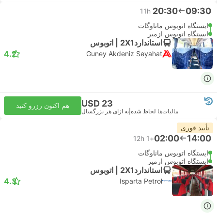
20:30
09:30
11h
ایستگاه اتوبوس ماناوگات
ایستگاه اتوبوس ازمیر
استاندارد2X1 | اتوبوس
4.2
Guney Akdeniz Seyahat
USD 23
هم اکنون رزرو کنید
مالیات‌ها لحاظ شده
|
به ازای هر بزرگسال
تأیید فوری
02:00
14:00
12h
+1
ایستگاه اتوبوس ماناوگات
ایستگاه اتوبوس ازمیر
استاندارد2X1 | اتوبوس
4.3
Isparta Petrol