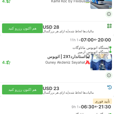
4.5
Kamil Koc by FlixBus
USD 28
هم اکنون رزرو کنید
مالیات‌ها لحاظ شده
|
به ازای هر بزرگسال
07:00
20:00
11h
+1
ایستگاه اتوبوس ماناوگات
ایستگاه اتوبوس ازمیر
استاندارد2X1 | اتوبوس
4.2
Guney Akdeniz Seyahat
USD 23
هم اکنون رزرو کنید
مالیات‌ها لحاظ شده
|
به ازای هر بزرگسال
تأیید فوری
06:30
21:30
9h
+1