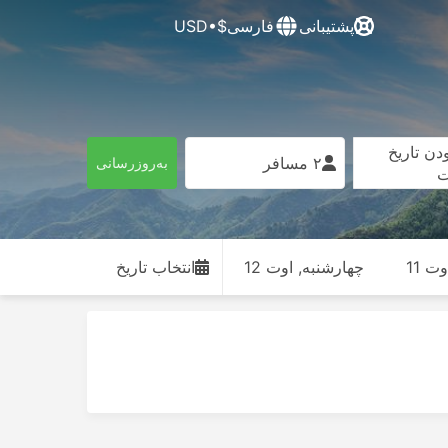
پشتیبانی
فارسی
$•USD
دن تاریخ
۲ مسافر
به‌روزرسانی
ت
ت 11
چهارشنبه, اوت 12
انتخاب تاریخ