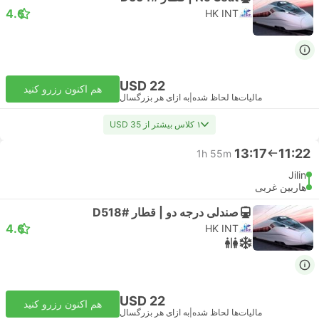
4.6
HK INT
USD 22
هم اکنون رزرو کنید
مالیات‌ها لحاظ شده
|
به ازای هر بزرگسال
۱ کلاس بیشتر از USD 35
13:17
11:22
1h 55m
Jilin
هاربین غربی
صندلی درجه دو | قطار #D518
4.6
HK INT
USD 22
هم اکنون رزرو کنید
مالیات‌ها لحاظ شده
|
به ازای هر بزرگسال