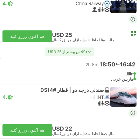
4.6
China Railway
USD 25
هم اکنون رزرو کنید
مالیات‌ها لحاظ شده
|
به ازای هر بزرگسال
۲ کلاس بیشتر از USD 25
18:50
16:42
2h 8m
Jilin
هاربین غربی
صندلی درجه دو | قطار #D514
4.6
HK INT
USD 22
هم اکنون رزرو کنید
مالیات‌ها لحاظ شده
|
به ازای هر بزرگسال