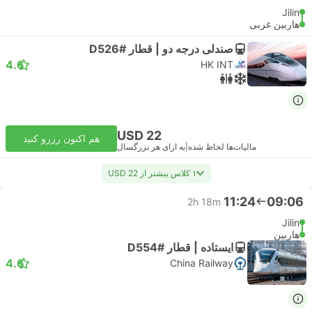
Jilin
هاربین غربی
صندلی درجه دو | قطار #D526
4.6
HK INT
USD 22
هم اکنون رزرو کنید
مالیات‌ها لحاظ شده
|
به ازای هر بزرگسال
۱ کلاس بیشتر از USD 22
11:24
09:06
2h 18m
Jilin
هاربین
ایستاده | قطار #D554
4.6
China Railway