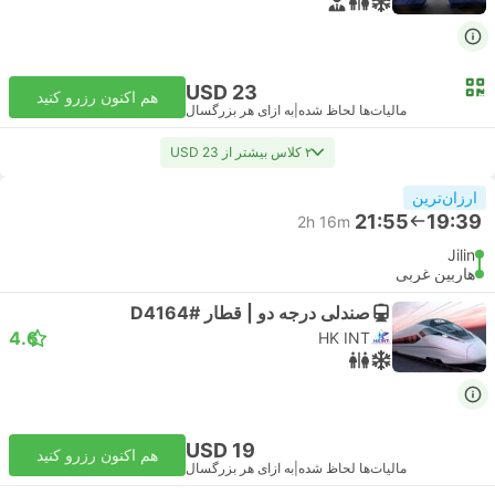
USD 23
هم اکنون رزرو کنید
مالیات‌ها لحاظ شده
|
به ازای هر بزرگسال
۲ کلاس بیشتر از USD 23
ارزان‌ترین
21:55
19:39
2h 16m
Jilin
هاربین غربی
صندلی درجه دو | قطار #D4164
4.6
HK INT
USD 19
هم اکنون رزرو کنید
مالیات‌ها لحاظ شده
|
به ازای هر بزرگسال