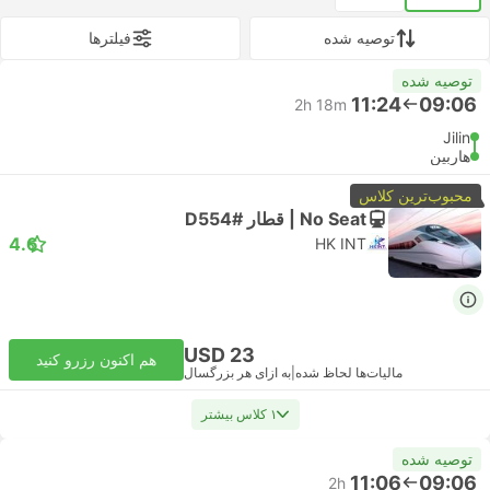
توصیه شده
فیلتر‌ها
توصیه شده
11:24
09:06
2h 18m
Jilin
هاربین
محبوب‌ترین کلاس
No Seat | قطار #D554
4.6
HK INT
USD 23
هم اکنون رزرو کنید
مالیات‌ها لحاظ شده
|
به ازای هر بزرگسال
۱ کلاس بیشتر
توصیه شده
11:06
09:06
2h