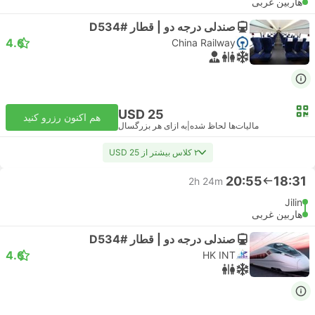
هاربین غربی
صندلی درجه دو | قطار #D534
4.6
China Railway
USD 25
هم اکنون رزرو کنید
مالیات‌ها لحاظ شده
|
به ازای هر بزرگسال
۲ کلاس بیشتر از USD 25
20:55
18:31
2h 24m
Jilin
هاربین غربی
صندلی درجه دو | قطار #D534
4.6
HK INT