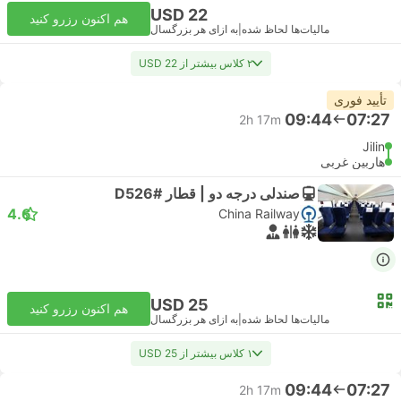
USD 22
هم اکنون رزرو کنید
مالیات‌ها لحاظ شده
|
به ازای هر بزرگسال
۲ کلاس بیشتر از USD 22
تأیید فوری
09:44
07:27
2h 17m
Jilin
هاربین غربی
صندلی درجه دو | قطار #D526
4.6
China Railway
USD 25
هم اکنون رزرو کنید
مالیات‌ها لحاظ شده
|
به ازای هر بزرگسال
۱ کلاس بیشتر از USD 25
09:44
07:27
2h 17m