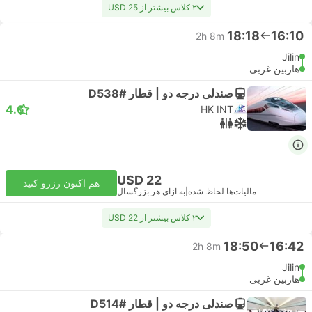
۲ کلاس بیشتر از USD 25
18:18
16:10
2h 8m
Jilin
هاربین غربی
صندلی درجه دو | قطار #D538
4.6
HK INT
USD 22
هم اکنون رزرو کنید
مالیات‌ها لحاظ شده
|
به ازای هر بزرگسال
۲ کلاس بیشتر از USD 22
18:50
16:42
2h 8m
Jilin
هاربین غربی
صندلی درجه دو | قطار #D514