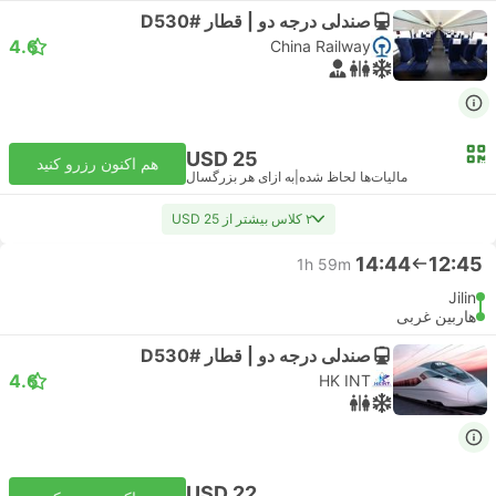
صندلی درجه دو | قطار #D530
4.6
China Railway
USD 25
هم اکنون رزرو کنید
مالیات‌ها لحاظ شده
|
به ازای هر بزرگسال
۲ کلاس بیشتر از USD 25
14:44
12:45
1h 59m
Jilin
هاربین غربی
صندلی درجه دو | قطار #D530
4.6
HK INT
USD 22