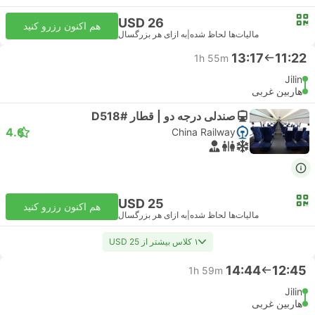
USD 26
هم اکنون رزرو کنید
مالیات‌ها لحاظ شده
|
به ازای هر بزرگسال
13:17
11:22
1h 55m
Jilin
هاربین غربی
صندلی درجه دو | قطار #D518
4.6
China Railway
USD 25
هم اکنون رزرو کنید
مالیات‌ها لحاظ شده
|
به ازای هر بزرگسال
۱ کلاس بیشتر از USD 25
14:44
12:45
1h 59m
Jilin
هاربین غربی