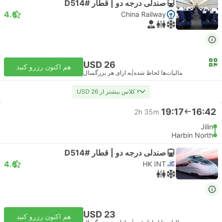
صندلی درجه دو | قطار #D514
4.6
China Railway
USD 26
هم اکنون رزرو کنید
مالیات‌ها لحاظ شده
|
به ازای هر بزرگسال
۲ کلاس بیشتر از USD 26
19:17
16:42
2h 35m
Jilin
Harbin North
صندلی درجه دو | قطار #D514
4.6
HK INT
USD 23
هم اکنون رزرو کنید