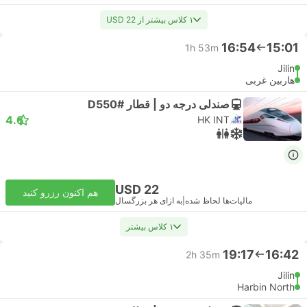
۱ کلاس بیشتر از USD 22
16:54
15:01
1h 53m
Jilin
هاربین غربی
صندلی درجه دو | قطار #D550
4.6
HK INT
USD 22
هم اکنون رزرو کنید
مالیات‌ها لحاظ شده
|
به ازای هر بزرگسال
۱ کلاس بیشتر
19:17
16:42
2h 35m
Jilin
Harbin North