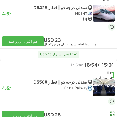
صندلی درجه دو | قطار #D542
4.6
HK INT
USD 23
هم اکنون رزرو کنید
مالیات‌ها لحاظ شده
|
به ازای هر بزرگسال
۱ کلاس بیشتر از USD 23
16:54
15:01
1h 53m
Jilin
هاربین غربی
صندلی درجه دو | قطار #D550
4.6
China Railway
USD 25
هم اکنون رزرو کنید