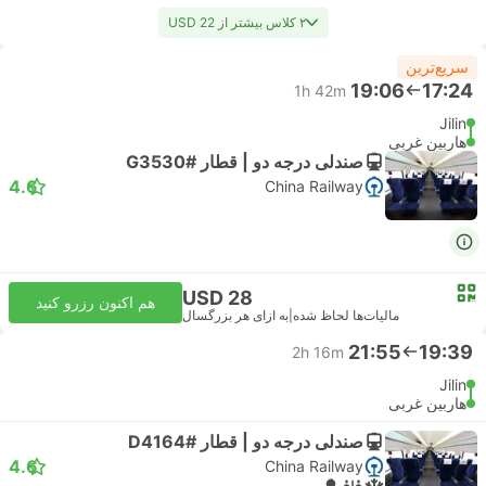
۲ کلاس بیشتر از USD 22
سریع‌ترین
19:06
17:24
1h 42m
Jilin
هاربین غربی
صندلی درجه دو | قطار #G3530
4.6
China Railway
USD 28
هم اکنون رزرو کنید
مالیات‌ها لحاظ شده
|
به ازای هر بزرگسال
21:55
19:39
2h 16m
Jilin
هاربین غربی
صندلی درجه دو | قطار #D4164
4.6
China Railway