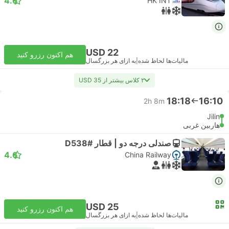
4.6
HK INT
USD 22
هم اکنون رزرو کنید
مالیات‌ها لحاظ شده
|
به ازای هر بزرگسال
۲ کلاس بیشتر از USD 35
18:18
16:10
2h 8m
Jilin
هاربین غربی
صندلی درجه دو | قطار #D538
4.6
China Railway
USD 25
هم اکنون رزرو کنید
مالیات‌ها لحاظ شده
|
به ازای هر بزرگسال