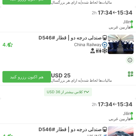
مالیات‌ها لحاظ شده
|
به ازای هر بزرگسال
17:34
15:34
2h
Jilin
هاربین غربی
صندلی درجه دو | قطار #D546
4.6
China Railway
USD 25
هم اکنون رزرو کنید
مالیات‌ها لحاظ شده
|
به ازای هر بزرگسال
۲ کلاس بیشتر از USD 36
17:34
15:34
2h
Jilin
هاربین غربی
صندلی درجه دو | قطار #D546