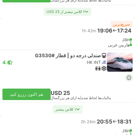
مالیات‌ها لحاظ شده
|
به ازای هر بزرگسال
۲ کلاس بیشتر از USD 23
سریع‌ترین
19:06
17:24
1h 42m
Jilin
هاربین غربی
صندلی درجه دو | قطار #G3530
4.6
HK INT
USD 25
هم اکنون رزرو کنید
مالیات‌ها لحاظ شده
|
به ازای هر بزرگسال
۱ کلاس بیشتر
20:55
18:31
2h 24m
Jilin