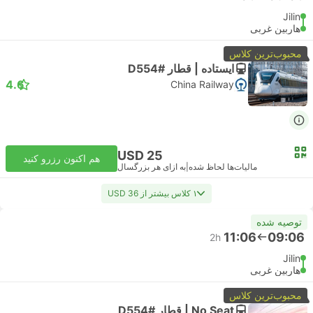
Jilin
هاربین غربی
محبوب‌ترین کلاس
ایستاده | قطار #D554
4.6
China Railway
USD 25
هم اکنون رزرو کنید
مالیات‌ها لحاظ شده
|
به ازای هر بزرگسال
۱ کلاس بیشتر از USD 36
توصیه شده
11:06
09:06
2h
Jilin
هاربین غربی
محبوب‌ترین کلاس
No Seat | قطار #D554