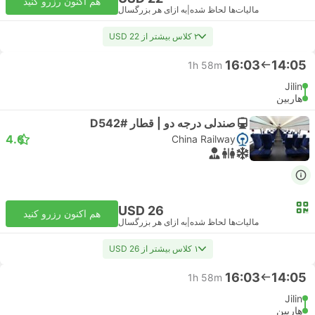
هم اکنون رزرو کنید
مالیات‌ها لحاظ شده
|
به ازای هر بزرگسال
۲ کلاس بیشتر از USD 22
16:03
14:05
1h 58m
Jilin
هاربین
صندلی درجه دو | قطار #D542
4.6
China Railway
USD 26
هم اکنون رزرو کنید
مالیات‌ها لحاظ شده
|
به ازای هر بزرگسال
۱ کلاس بیشتر از USD 26
16:03
14:05
1h 58m
Jilin
هاربین