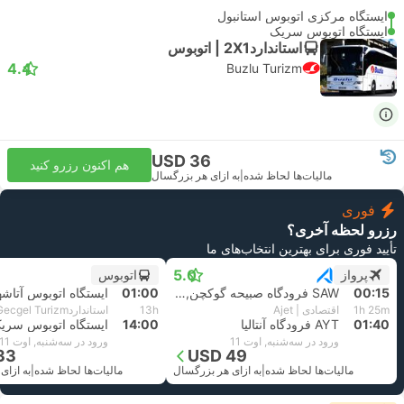
ایستگاه مرکزی اتوبوس استانبول
ایستگاه اتوبوس سریک
استاندارد2X1 | اتوبوس
4.4
Buzlu Turizm
USD 36
هم اکنون رزرو کنید
مالیات‌ها لحاظ شده
|
به ازای هر بزرگسال
فوری
رزرو لحظه آخری؟
تأیید فوری برای بهترین انتخاب‌های ما
5.0
پرواز
اتوبوس
00:15
SAW فرودگاه صبیحه گوکچن, استانبول
01:00
1h 25m
اقتصادی | Ajet
13h
01:40
AYT فرودگاه آنتالیا
14:00
ایستگاه اتوبوس سری
ورود در سه‌شنبه, اوت 11
ورود در سه‌شنبه, اوت 11
33
USD 49
مالیات‌ها لحاظ شده
|
به ازای هر بزرگسال
مالیات‌ها لحاظ شده
|
به ازای