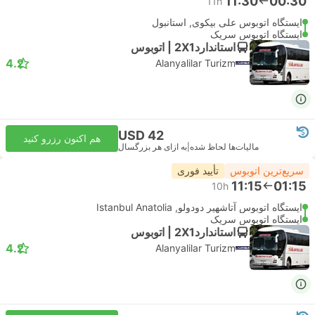
11:30
00:30
11h
ایستگاه اتوبوس علی بیکوی, استانبول
ایستگاه اتوبوس سریک
استاندارد2X1 | اتوبوس
4.2
Alanyalilar Turizm
USD 42
هم اکنون رزرو کنید
مالیات‌ها لحاظ شده
|
به ازای هر بزرگسال
سریع‌ترین اتوبوس
تأیید فوری
11:15
01:15
10h
ایستگاه اتوبوس آتاشهیر دودولو, Istanbul Anatolia
ایستگاه اتوبوس سریک
استاندارد2X1 | اتوبوس
4.2
Alanyalilar Turizm