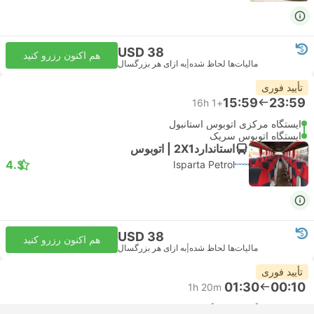
USD 38
هم اکنون رزرو کنید
مالیات‌ها لحاظ شده
|
به ازای هر بزرگسال
تأیید فوری
15:59
23:59
16h
+1
ایستگاه مرکزی اتوبوس استانبول
ایستگاه اتوبوس سریک
استاندارد2X1 | اتوبوس
4.3
Isparta Petrol
USD 38
هم اکنون رزرو کنید
مالیات‌ها لحاظ شده
|
به ازای هر بزرگسال
تأیید فوری
01:30
00:10
1h 20m
SAW فرودگاه صبیحه گوکچن, استانبول