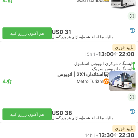
4.5
Gold Istanbul
USD 31
هم اکنون رزرو کنید
مالیات‌ها لحاظ شده
|
به ازای هر بزرگسال
تأیید فوری
13:00
22:00
15h
+1
ایستگاه مرکزی اتوبوس استانبول
ایستگاه اتوبوس سریک
استاندارد2X1 | اتوبوس
4.1
Metro Turizm
USD 38
هم اکنون رزرو کنید
مالیات‌ها لحاظ شده
|
به ازای هر بزرگسال
تأیید فوری
12:30
22:30
14h
+1