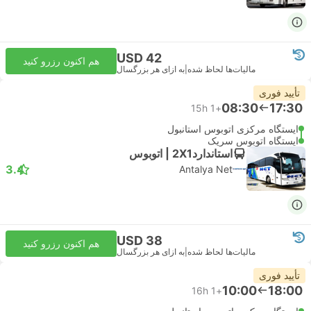
USD 42
هم اکنون رزرو کنید
مالیات‌ها لحاظ شده
|
به ازای هر بزرگسال
تأیید فوری
08:30
17:30
15h
+1
ایستگاه مرکزی اتوبوس استانبول
ایستگاه اتوبوس سریک
استاندارد2X1 | اتوبوس
3.4
Antalya Net
USD 38
هم اکنون رزرو کنید
مالیات‌ها لحاظ شده
|
به ازای هر بزرگسال
تأیید فوری
10:00
18:00
16h
+1