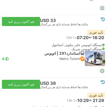
USD 33
هم اکنون رزرو کنید
مالیات‌ها لحاظ شده
|
به ازای هر بزرگسال
تأیید فوری
07:20
16:20
15h
+1
ایستگاه اتوبوس علی بیکوی, استانبول
ایستگاه اتوبوس سریک
استاندارد2X1 | اتوبوس
4.1
Metro Turizm
USD 38
هم اکنون رزرو کنید
مالیات‌ها لحاظ شده
|
به ازای هر بزرگسال
تأیید فوری
10:29
21:29
13h
+1