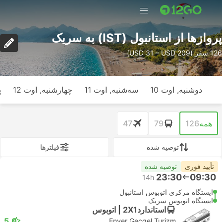
پرواز‌ها از استانبول (IST) به سریک
126 سفر (USD 31 – USD 209)
دوشنبه, اوت 10
سه‌شنبه, اوت 11
چهارشنبه, اوت 12
پ
همه
126
79
47
توصیه شده
فیلتر‌ها
تأیید فوری
توصیه شده
23:30
09:30
14h
ایستگاه مرکزی اتوبوس استانبول
ایستگاه اتوبوس سریک
استاندارد2X1 | اتوبوس
5.0
Enver Gecgel Turizm