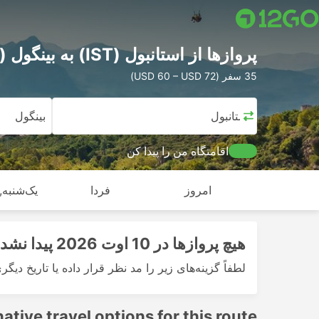
پرواز‌ها از استانبول (IST) به بینگول (BGG)
35 سفر (USD 60 – USD 72)
استانبول
بینگول
اقامتگاه من را پیدا کن
امروز
فردا
یک‌شنبه, 
هیچ پرواز‌ها در 10 اوت 2026 پیدا نشد
لطفاً گزینه‌های زیر را مد نظر قرار داده یا تاریخ دیگر
native travel options for this route