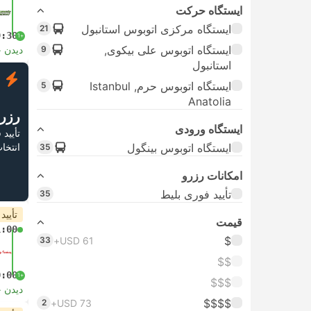
ایستگاه حرکت
ایستگاه مرکزی اتوبوس استانبول
21
9:30
+1
ایستگاه اتوبوس علی بیکوی,
9
دیدن 
استانبول
ف
ایستگاه اتوبوس حرم, Istanbul
5
Anatolia
رزر
ایستگاه ورودی
تأیید
ایستگاه اتوبوس بینگول
انتخا
35
امکانات رزرو
تأیید فوری بلیط
35
تأیید
قیمت
1:00
$
33
USD 61+
$$
0:00
+1
$$$
دیدن 
$$$$
2
USD 73+