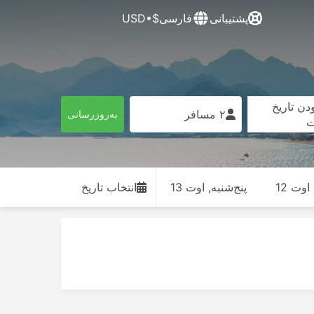
پشتیبانی
فارسی
$•USD
دن تاریخ
۲ مسافر
به‌روزرسانی
ت
وت 12
پنج‌شنبه, اوت 13
انتخاب تاریخ