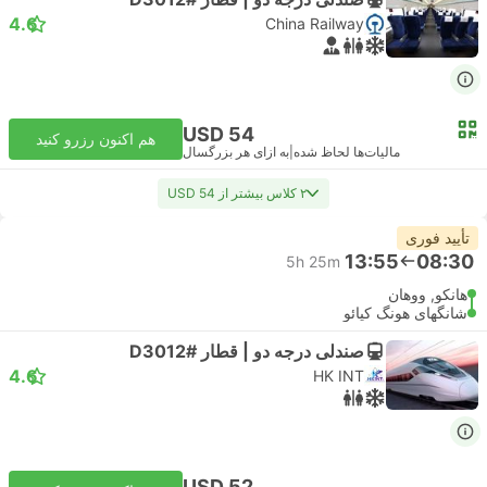
4.6
China Railway
USD 54
هم اکنون رزرو کنید
مالیات‌ها لحاظ شده
|
به ازای هر بزرگسال
۲ کلاس بیشتر از USD 54
تأیید فوری
13:55
08:30
5h 25m
هانکو, ووهان
شانگهای هونگ کیائو
صندلی درجه دو | قطار #D3012
4.6
HK INT
USD 52