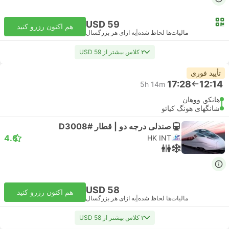
USD 59
هم اکنون رزرو کنید
مالیات‌ها لحاظ شده
|
به ازای هر بزرگسال
۲ کلاس بیشتر از USD 59
تأیید فوری
17:28
12:14
5h 14m
هانکو, ووهان
شانگهای هونگ کیائو
صندلی درجه دو | قطار #D3008
4.6
HK INT
USD 58
هم اکنون رزرو کنید
مالیات‌ها لحاظ شده
|
به ازای هر بزرگسال
۲ کلاس بیشتر از USD 58