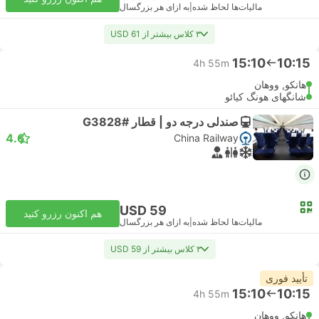
مالیات‌ها لحاظ شده
|
به ازای هر بزرگسال
۳ کلاس بیشتر از USD 61
15:10
10:15
4h 55m
هانکو, ووهان
شانگهای هونگ کیائو
صندلی درجه دو | قطار #G3828
4.6
China Railway
USD 59
هم اکنون رزرو کنید
مالیات‌ها لحاظ شده
|
به ازای هر بزرگسال
۳ کلاس بیشتر از USD 59
تأیید فوری
15:10
10:15
4h 55m
هانکو, ووهان