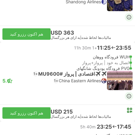
Shandong Airlines
USD 363
هم اکنون رزرو کنید
مالیات‌ها لحاظ شده
|
به ازای هر بزرگسال
11:25
23:55
11h 30m
+1
WUH فرودگاه ووهان
اتصال به خود | پرواز+پرواز
PVG فرودگاه پودونگ شانگهای
اقتصادی | پرواز #MU9600
+1
5.0
China Eastern Airlines
+1
USD 215
هم اکنون رزرو کنید
مالیات‌ها لحاظ شده
|
به ازای هر بزرگسال
23:25
17:45
5h 40m