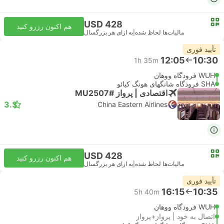
USD 428
هم اکنون رزرو کنید
مالیات‌ها لحاظ شده
|
به ازای هر بزرگسال
تأیید فوری
12:05
10:30
1h 35m
WUH فرودگاه ووهان
SHA فرودگاه شانگهای هونگ کیائو
اقتصادی | پرواز #MU2507
3.3
China Eastern Airlines
USD 428
هم اکنون رزرو کنید
مالیات‌ها لحاظ شده
|
به ازای هر بزرگسال
تأیید فوری
16:15
10:35
5h 40m
WUH فرودگاه ووهان
اتصال به خود | پرواز+پرواز