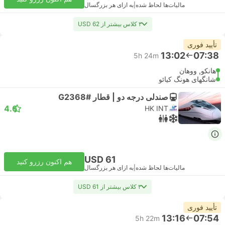
مالیات‌ها لحاظ شده
|
به ازای هر بزرگسال
۳ کلاس بیشتر از USD 62
تأیید فوری
13:02
07:38
5h 24m
هانکو, ووهان
شانگهای هونگ کیائو
صندلی درجه دو | قطار #G2368
4.6
HK INT
USD 61
هم اکنون رزرو کنید
مالیات‌ها لحاظ شده
|
به ازای هر بزرگسال
۳ کلاس بیشتر از USD 61
تأیید فوری
13:16
07:54
5h 22m