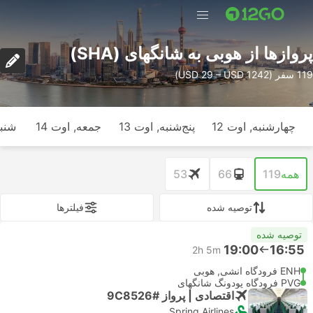
پرواز‌ها از هوبی به شانگهای (SHA)
119 سفر (USD 29 – USD 1242)
چهارشنبه, اوت 12
پنج‌شنبه, اوت 13
جمعه, اوت 14
شنبه
همه
119
66
53
توصیه شده
فیلتر‌ها
توصیه شده
19:00
16:55
2h 5m
ENH فرودگاه انشی, هوبی
PVG فرودگاه پودونگ شانگهای
اقتصادی | پرواز #9C8526
Spring Airlines