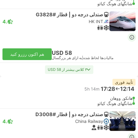
شانگهای هونگ کیائو
صندلی درجه دو | قطار #G3828
4.6
HK INT
USD 58
هم اکنون رزرو کنید
مالیات‌ها لحاظ شده
|
به ازای هر بزرگسال
۳ کلاس بیشتر از USD 58
تأیید فوری
17:28
12:14
5h 14m
هانکو, ووهان
شانگهای هونگ کیائو
صندلی درجه دو | قطار #D3008
4.6
China Railway