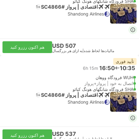
SHA فرودگاه شانگهای هونگ کیائو
اقتصادی | پرواز #SC4866
+1
Shandong Airlines
USD 507
هم اکنون رزرو کنید
مالیات‌ها لحاظ شده
|
به ازای هر بزرگسال
تأیید فوری
16:50
10:35
6h 15m
WUH فرودگاه ووهان
اتصال به خود | پرواز+پرواز
SHA فرودگاه شانگهای هونگ کیائو
اقتصادی | پرواز #SC4866
+1
Shandong Airlines
USD 537
هم اکنون رزرو کنید