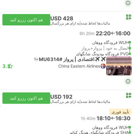
USD 428
هم اکنون رزرو کنید
مالیات‌ها لحاظ شده
|
به ازای هر بزرگسال
22:20
16:00
6h 20m
WUH فرودگاه ووهان
اتصال به خود | پرواز+پرواز
PVG فرودگاه پودونگ شانگهای
اقتصادی | پرواز #MU6314
+1
3.3
China Eastern Airlines
USD 192
هم اکنون رزرو کنید
مالیات‌ها لحاظ شده
|
به ازای هر بزرگسال
تأیید فوری
18:10
16:30
1h 40m
WUH فرودگاه ووهان
SHA فرودگاه شانگهای هونگ کیائو