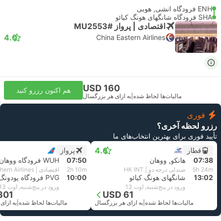
ENH فرودگاه انشی, هوبی
SHA فرودگاه شانگهای هونگ کیائو
اقتصادی | پرواز #MU2553
4.0
China Eastern Airlines
USD 160
هم اکنون رزرو کنید
مالیات‌ها لحاظ شده
|
به ازای هر بزرگسال
فوری
رزرو لحظه آخری؟
تأیید فوری برای بهترین انتخاب‌های ما
4.6
قطار
پرواز
07:38
هانکو, ووهان
07:50
WUH فرودگاه ووهان
5h 24m
صندلی درجه دو | HK INT
2h 10m
اقتصادی | China Southern Airlines
13:02
شانگهای هونگ کیائو
10:00
PVG فرودگاه پودونگ شانگهای
ورود در پنج‌شنبه, اوت 13
ورود در پنج‌شنبه, اوت 13
301
USD 61
مالیات‌ها لحاظ شده
|
به ازای هر بزرگسال
مالیات‌ها لحاظ شده
|
به ازای