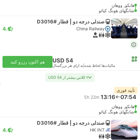
هانکو, ووهان
شانگهای هونگ کیائو
صندلی درجه دو | قطار #D3016
4.6
China Railway
USD 54
هم اکنون رزرو کنید
مالیات‌ها لحاظ شده
|
به ازای هر بزرگسال
۲ کلاس بیشتر از USD 54
تأیید فوری
13:16
07:54
5h 22m
هانکو, ووهان
شانگهای هونگ کیائو
صندلی درجه دو | قطار #D3016
4.6
HK INT