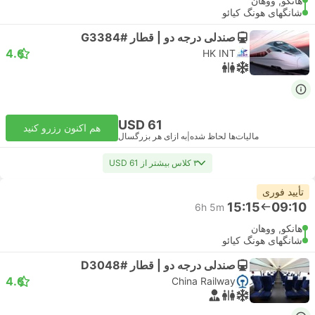
هانکو, ووهان
شانگهای هونگ کیائو
صندلی درجه دو | قطار #G3384
4.6
HK INT
USD 61
هم اکنون رزرو کنید
مالیات‌ها لحاظ شده
|
به ازای هر بزرگسال
۳ کلاس بیشتر از USD 61
تأیید فوری
15:15
09:10
6h 5m
هانکو, ووهان
شانگهای هونگ کیائو
صندلی درجه دو | قطار #D3048
4.6
China Railway