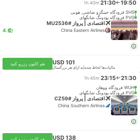
21:30
19:50
1h 40m
SHS فرودگاه جینگژو شاشی, هوبی
PVG فرودگاه پودونگ شانگهای
اقتصادی | پرواز #MU2536
4.0
China Eastern Airlines
USD 101
هم اکنون رزرو کنید
مالیات‌ها لحاظ شده
|
به ازای هر بزرگسال
23:15
21:30
1h 45m
WUH فرودگاه ووهان
PVG فرودگاه پودونگ شانگهای
اقتصادی | پرواز #CZ59
China Southern Airlines
USD 138
هم اکنون رزرو کنید