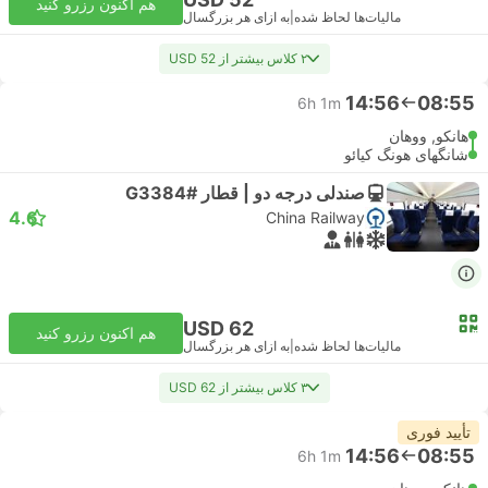
هم اکنون رزرو کنید
مالیات‌ها لحاظ شده
|
به ازای هر بزرگسال
۲ کلاس بیشتر از USD 52
14:56
08:55
6h 1m
هانکو, ووهان
شانگهای هونگ کیائو
صندلی درجه دو | قطار #G3384
4.6
China Railway
USD 62
هم اکنون رزرو کنید
مالیات‌ها لحاظ شده
|
به ازای هر بزرگسال
۳ کلاس بیشتر از USD 62
تأیید فوری
14:56
08:55
6h 1m