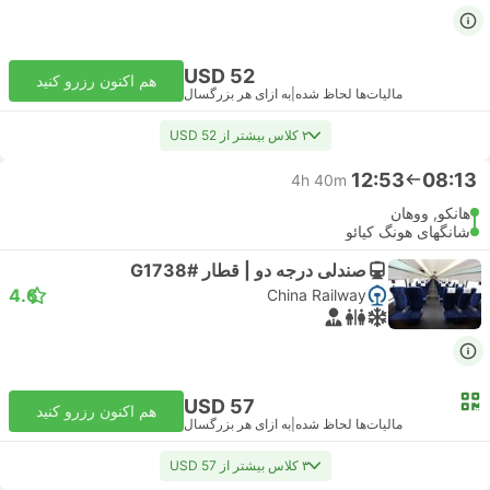
USD 52
هم اکنون رزرو کنید
مالیات‌ها لحاظ شده
|
به ازای هر بزرگسال
۲ کلاس بیشتر از USD 52
12:53
08:13
4h 40m
هانکو, ووهان
شانگهای هونگ کیائو
صندلی درجه دو | قطار #G1738
4.6
China Railway
USD 57
هم اکنون رزرو کنید
مالیات‌ها لحاظ شده
|
به ازای هر بزرگسال
۳ کلاس بیشتر از USD 57