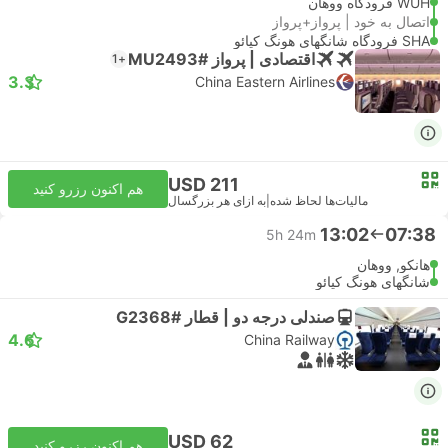
WUH فرودگاه ووهان
اتصال به خود | پرواز+پرواز
SHA فرودگاه شانگهای هونگ کیائو
اقتصادی | پرواز #MU2493
+1
3.3
China Eastern Airlines
USD 211
هم اکنون رزرو کنید
مالیات‌ها لحاظ شده
|
به ازای هر بزرگسال
13:02
07:38
5h 24m
هانکو, ووهان
شانگهای هونگ کیائو
صندلی درجه دو | قطار #G2368
4.6
China Railway
USD 62
هم اکنون رزرو کنید