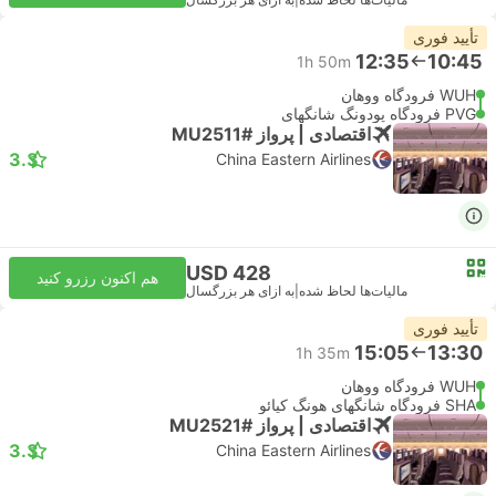
مالیات‌ها لحاظ شده
|
به ازای هر بزرگسال
تأیید فوری
12:35
10:45
1h 50m
WUH فرودگاه ووهان
PVG فرودگاه پودونگ شانگهای
اقتصادی | پرواز #MU2511
3.3
China Eastern Airlines
USD 428
هم اکنون رزرو کنید
مالیات‌ها لحاظ شده
|
به ازای هر بزرگسال
تأیید فوری
15:05
13:30
1h 35m
WUH فرودگاه ووهان
SHA فرودگاه شانگهای هونگ کیائو
اقتصادی | پرواز #MU2521
3.3
China Eastern Airlines