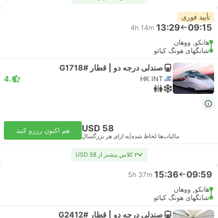
تأیید فوری
13:29
09:15
4h 14m
هانکو, ووهان
شانگهای هونگ کیائو
صندلی درجه دو | قطار #G1718
4.6
HK INT
USD 58
هم اکنون رزرو کنید
مالیات‌ها لحاظ شده
|
به ازای هر بزرگسال
۲ کلاس بیشتر از USD 58
15:36
09:59
5h 37m
هانکو, ووهان
شانگهای هونگ کیائو
صندلی درجه دو | قطار #G2412