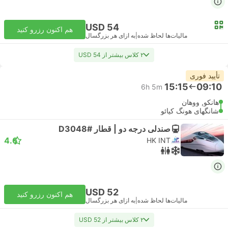
USD 54
هم اکنون رزرو کنید
مالیات‌ها لحاظ شده
|
به ازای هر بزرگسال
۲ کلاس بیشتر از USD 54
تأیید فوری
15:15
09:10
6h 5m
هانکو, ووهان
شانگهای هونگ کیائو
صندلی درجه دو | قطار #D3048
4.6
HK INT
USD 52
هم اکنون رزرو کنید
مالیات‌ها لحاظ شده
|
به ازای هر بزرگسال
۲ کلاس بیشتر از USD 52