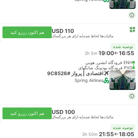
USD 110
هم اکنون رزرو کنید
مالیات‌ها لحاظ شده
|
به ازای هر بزرگسال
توصیه شده
19:00
16:55
2h 5m
ENH فرودگاه انشی, هوبی
PVG فرودگاه پودونگ شانگهای
اقتصادی | پرواز #9C8526
Spring Airlines
USD 100
هم اکنون رزرو کنید
مالیات‌ها لحاظ شده
|
به ازای هر بزرگسال
توصیه شده
21:55
18:05
3h 50m