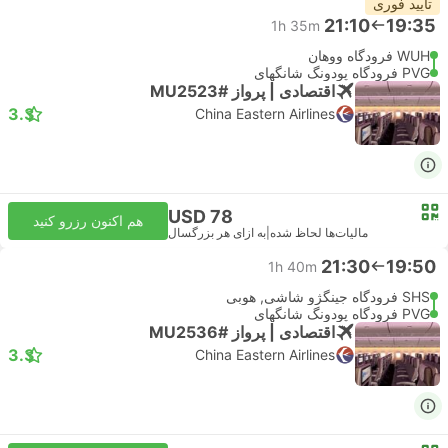
تأیید فوری
21:10
19:35
1h 35m
WUH فرودگاه ووهان
PVG فرودگاه پودونگ شانگهای
اقتصادی | پرواز #MU2523
3.3
China Eastern Airlines
USD 78
هم اکنون رزرو کنید
مالیات‌ها لحاظ شده
|
به ازای هر بزرگسال
21:30
19:50
1h 40m
SHS فرودگاه جینگژو شاشی, هوبی
PVG فرودگاه پودونگ شانگهای
اقتصادی | پرواز #MU2536
3.3
China Eastern Airlines