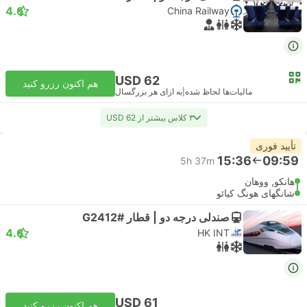
4.6
China Railway
USD 62
هم اکنون رزرو کنید
مالیات‌ها لحاظ شده
|
به ازای هر بزرگسال
۳ کلاس بیشتر از USD 62
تأیید فوری
15:36
09:59
5h 37m
هانکو, ووهان
شانگهای هونگ کیائو
صندلی درجه دو | قطار #G2412
4.6
HK INT
USD 61
هم اکنون رزرو کنید