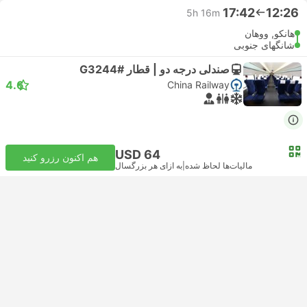
17:42
12:26
5h 16m
هانکو, ووهان
شانگهای جنوبی
صندلی درجه دو | قطار #G3244
4.6
China Railway
USD 64
هم اکنون رزرو کنید
مالیات‌ها لحاظ شده
|
به ازای هر بزرگسال
۳ کلاس بیشتر از USD 64
تأیید فوری
17:42
12:26
5h 16m
هانکو, ووهان
شانگهای جنوبی
صندلی درجه دو | قطار #G3244
4.6
HK INT