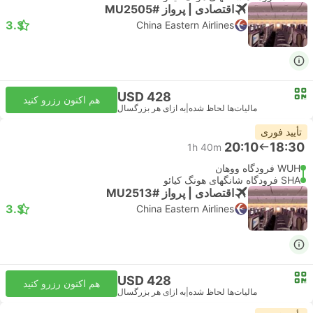
اقتصادی | پرواز #MU2505
3.3
China Eastern Airlines
USD 428
هم اکنون رزرو کنید
مالیات‌ها لحاظ شده
|
به ازای هر بزرگسال
تأیید فوری
20:10
18:30
1h 40m
WUH فرودگاه ووهان
SHA فرودگاه شانگهای هونگ کیائو
اقتصادی | پرواز #MU2513
3.3
China Eastern Airlines
USD 428
هم اکنون رزرو کنید
مالیات‌ها لحاظ شده
|
به ازای هر بزرگسال