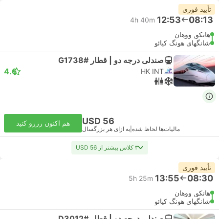
تأیید فوری
12:53
08:13
4h 40m
هانکو, ووهان
شانگهای هونگ کیائو
صندلی درجه دو | قطار #G1738
4.6
HK INT
USD 56
هم اکنون رزرو کنید
مالیات‌ها لحاظ شده
|
به ازای هر بزرگسال
۳ کلاس بیشتر از USD 56
تأیید فوری
13:55
08:30
5h 25m
هانکو, ووهان
شانگهای هونگ کیائو
صندلی درجه دو | قطار #D3012