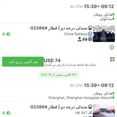
15:39
09:12
6h 27m
هانکو, ووهان
شانگهای
صندلی درجه دو | قطار #G2386
4.6
China Railway
USD 74
هم اکنون رزرو کنید
مالیات‌ها لحاظ شده
|
به ازای هر بزرگسال
۳ کلاس بیشتر از USD 74
15:39
09:12
6h 27m
هانکو, ووهان
Shanghai, Shanghai Hongqiao Airport
صندلی درجه دو | قطار #G2386
4.6
HK INT