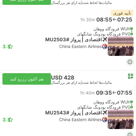
مالیات‌ها لحاظ شده
|
به ازای هر بزرگسال
تأیید فوری
08:55
07:25
1h 30m
WUH فرودگاه ووهان
PVG فرودگاه پودونگ شانگهای
اقتصادی | پرواز #MU2503
3.3
China Eastern Airlines
USD 428
هم اکنون رزرو کنید
مالیات‌ها لحاظ شده
|
به ازای هر بزرگسال
09:35
07:55
1h 40m
WUH فرودگاه ووهان
PVG فرودگاه پودونگ شانگهای
اقتصادی | پرواز #MU2543
3.3
China Eastern Airlines