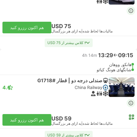
USD 75
هم اکنون رزرو کنید
مالیات‌ها لحاظ شده
|
به ازای هر بزرگسال
۳ کلاس بیشتر از USD 75
13:29
09:15
4h 14m
هانکو, ووهان
شانگهای هونگ کیائو
صندلی درجه دو | قطار #G1718
4.6
China Railway
USD 59
هم اکنون رزرو کنید
مالیات‌ها لحاظ شده
|
به ازای هر بزرگسال
۳ کلاس بیشتر از USD 59