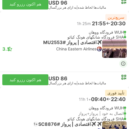
USD 96
هم اکنون رزرو کنید
مالیات‌ها لحاظ شده
|
به ازای هر بزرگسال
سریع‌ترین
21:55
20:30
1h 25m
WUH فرودگاه ووهان
SHA فرودگاه شانگهای هونگ کیائو
اقتصادی | پرواز #MU2553
3.3
China Eastern Airlines
USD 86
هم اکنون رزرو کنید
مالیات‌ها لحاظ شده
|
به ازای هر بزرگسال
تأیید فوری
09:40
22:40
11h
+1
WUH فرودگاه ووهان
اتصال به خود | پرواز+پرواز
SHA فرودگاه شانگهای هونگ کیائو
اقتصادی | پرواز #SC8876
+1