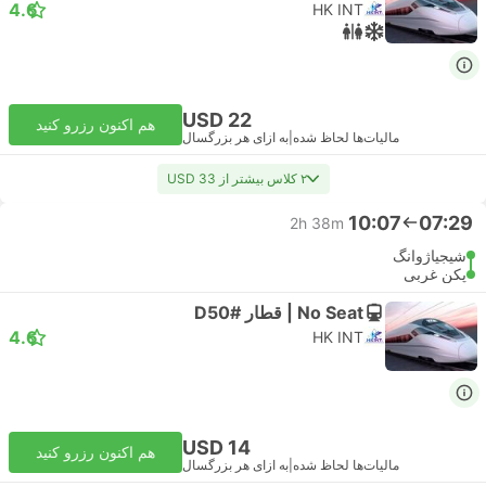
4.6
HK INT
USD 22
هم اکنون رزرو کنید
مالیات‌ها لحاظ شده
|
به ازای هر بزرگسال
۲ کلاس بیشتر از USD 33
10:07
07:29
2h 38m
شیجیاژوانگ
پکن غربی
No Seat | قطار #D50
4.6
HK INT
USD 14
هم اکنون رزرو کنید
مالیات‌ها لحاظ شده
|
به ازای هر بزرگسال