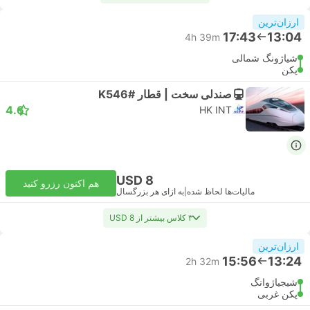
ارزان‌ترین
17:43
13:04
4h 39m
شیاژونگ شمالی
پکن
صندلی سخت | قطار #K546
4.6
HK INT
USD 8
هم اکنون رزرو کنید
مالیات‌ها لحاظ شده
|
به ازای هر بزرگسال
۳ کلاس بیشتر از USD 8
ارزان‌ترین
15:56
13:24
2h 32m
شیجیاژوانگ
پکن غربی