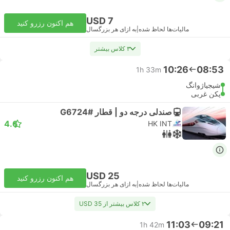
USD 7
هم اکنون رزرو کنید
مالیات‌ها لحاظ شده
|
به ازای هر بزرگسال
۳ کلاس بیشتر
10:26
08:53
1h 33m
شیجیاژوانگ
پکن غربی
صندلی درجه دو | قطار #G6724
4.6
HK INT
USD 25
هم اکنون رزرو کنید
مالیات‌ها لحاظ شده
|
به ازای هر بزرگسال
۲ کلاس بیشتر از USD 35
11:03
09:21
1h 42m