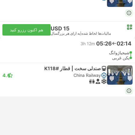
USD 15
هم اکنون رزرو کنید
مالیات‌ها لحاظ شده
|
به ازای هر بزرگسال
05:26
02:14
3h 12m
شیجیاژوانگ
پکن غربی
صندلی سخت | قطار #K118
4.6
China Railway
USD 13
هم اکنون رزرو کنید
مالیات‌ها لحاظ شده
|
به ازای هر بزرگسال
۲ کلاس بیشتر از USD 13
05:43
02:41
3h 2m