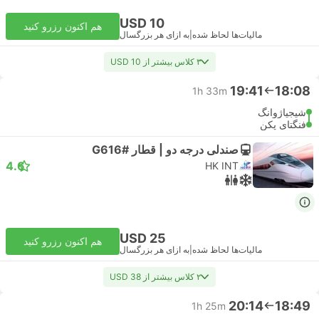
USD 10
هم اکنون رزرو کنید
مالیات‌ها لحاظ شده
|
به ازای هر بزرگسال
۳ کلاس بیشتر از USD 10
19:41
18:08
1h 33m
شیجیاژوانگ
فنگتای پکن
صندلی درجه دو | قطار #G616
4.6
HK INT
USD 25
هم اکنون رزرو کنید
مالیات‌ها لحاظ شده
|
به ازای هر بزرگسال
۲ کلاس بیشتر از USD 38
20:14
18:49
1h 25m