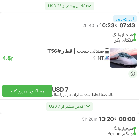
۲ کلاس بیشتر از USD 25
ارزان‌ترین
10:23
07:43
2h 40m
شیجیاژوانگ
فنگتای پکن
صندلی سخت | قطار #T56
4.6
HK INT
USD 7
هم اکنون رزرو کنید
مالیات‌ها لحاظ شده
|
به ازای هر بزرگسال
۲ کلاس بیشتر از USD 7
13:20
08:00
5h 20m
شیجیاژوانگ
چینگه, Beijing