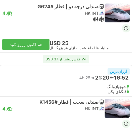
صندلی درجه دو | قطار #G624
4.6
HK INT
USD 25
هم اکنون رزرو کنید
مالیات‌ها لحاظ شده
|
به ازای هر بزرگسال
۱ کلاس بیشتر از USD 37
ارزان‌ترین
21:20
16:52
4h 28m
شیجیاژوانگ
فنگتای پکن
صندلی سخت | قطار #K1456
4.6
HK INT