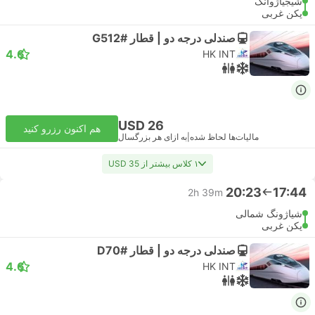
شیجیاژوانگ
پکن غربی
صندلی درجه دو | قطار #G512
4.6
HK INT
USD 26
هم اکنون رزرو کنید
مالیات‌ها لحاظ شده
|
به ازای هر بزرگسال
۱ کلاس بیشتر از USD 35
20:23
17:44
2h 39m
شیاژونگ شمالی
پکن غربی
صندلی درجه دو | قطار #D70
4.6
HK INT