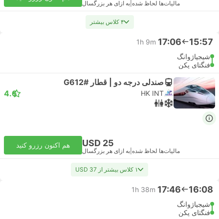
مالیات‌ها لحاظ شده
|
به ازای هر بزرگسال
۴ کلاس بیشتر
17:06
15:57
1h 9m
شیجیاژوانگ
فنگتای پکن
صندلی درجه دو | قطار #G612
4.6
HK INT
USD 25
هم اکنون رزرو کنید
مالیات‌ها لحاظ شده
|
به ازای هر بزرگسال
۱ کلاس بیشتر از USD 37
17:46
16:08
1h 38m
شیجیاژوانگ
فنگتای پکن