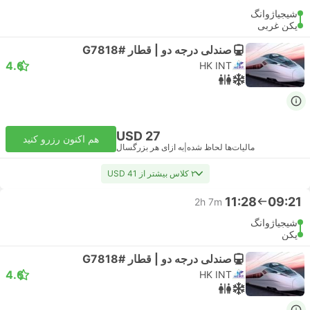
شیجیاژوانگ
پکن غربی
صندلی درجه دو | قطار #G7818
4.6
HK INT
USD 27
هم اکنون رزرو کنید
مالیات‌ها لحاظ شده
|
به ازای هر بزرگسال
۲ کلاس بیشتر از USD 41
11:28
09:21
2h 7m
شیجیاژوانگ
پکن
صندلی درجه دو | قطار #G7818
4.6
HK INT