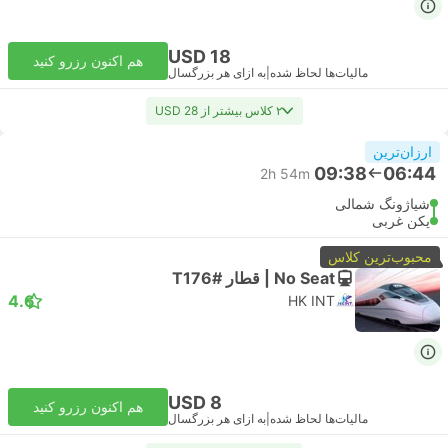
USD 18
هم اکنون رزرو کنید
مالیات‌ها لحاظ شده
|
به ازای هر بزرگسال
۲ کلاس بیشتر از USD 28
ارزان‌ترین
09:38
06:44
2h 54m
شیاژونگ شمالی
پکن غربی
محبوب‌ترین کلاس
No Seat | قطار #T176
4.6
HK INT
USD 8
هم اکنون رزرو کنید
مالیات‌ها لحاظ شده
|
به ازای هر بزرگسال