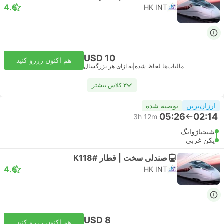
4.6
HK INT
USD 10
هم اکنون رزرو کنید
مالیات‌ها لحاظ شده
|
به ازای هر بزرگسال
۲ کلاس بیشتر
ارزان‌ترین
توصیه شده
05:26
02:14
3h 12m
شیجیاژوانگ
پکن غربی
صندلی سخت | قطار #K118
4.6
HK INT
USD 8
هم اکنون رزرو کنید