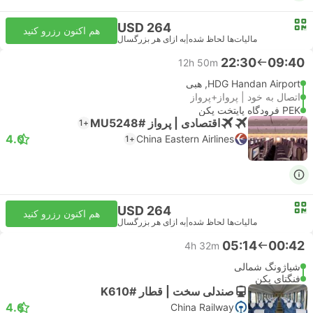
USD 264
هم اکنون رزرو کنید
مالیات‌ها لحاظ شده
|
به ازای هر بزرگسال
22:30
09:40
12h 50m
HDG Handan Airport, هبی
اتصال به خود | پرواز+پرواز
PEK فرودگاه پایتخت پکن
اقتصادی | پرواز #MU5248
+1
4.0
China Eastern Airlines
+1
USD 264
هم اکنون رزرو کنید
مالیات‌ها لحاظ شده
|
به ازای هر بزرگسال
05:14
00:42
4h 32m
شیاژونگ شمالی
فنگتای پکن
صندلی سخت | قطار #K610
4.6
China Railway