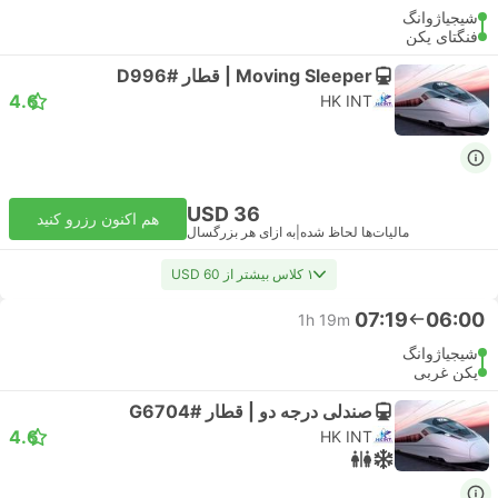
شیجیاژوانگ
فنگتای پکن
Moving Sleeper | قطار #D996
4.6
HK INT
USD 36
هم اکنون رزرو کنید
مالیات‌ها لحاظ شده
|
به ازای هر بزرگسال
۱ کلاس بیشتر از USD 60
07:19
06:00
1h 19m
شیجیاژوانگ
پکن غربی
صندلی درجه دو | قطار #G6704
4.6
HK INT