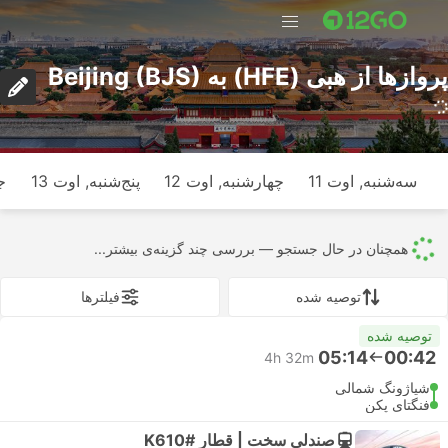
پرواز‌ها از هبی (HFE) به Beijing (BJS)
سه‌شنبه, اوت 11
چهارشنبه, اوت 12
پنج‌شنبه, اوت 13
ج
همچنان در حال جستجو — بررسی چند گزینه‌ی بیشتر...
توصیه شده
فیلتر‌ها
توصیه شده
05:14
00:42
4h 32m
شیاژونگ شمالی
فنگتای پکن
صندلی سخت | قطار #K610