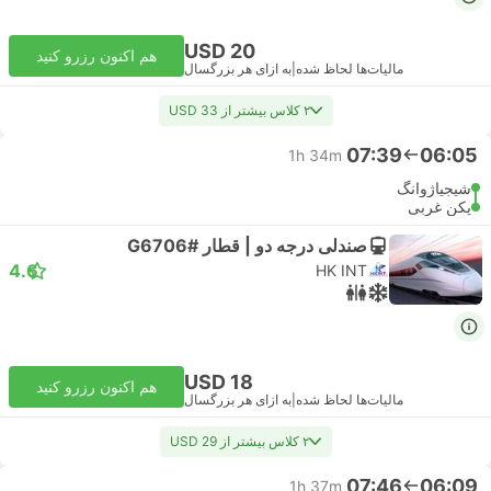
USD 20
هم اکنون رزرو کنید
مالیات‌ها لحاظ شده
|
به ازای هر بزرگسال
۲ کلاس بیشتر از USD 33
07:39
06:05
1h 34m
شیجیاژوانگ
پکن غربی
صندلی درجه دو | قطار #G6706
4.6
HK INT
USD 18
هم اکنون رزرو کنید
مالیات‌ها لحاظ شده
|
به ازای هر بزرگسال
۲ کلاس بیشتر از USD 29
07:46
06:09
1h 37m