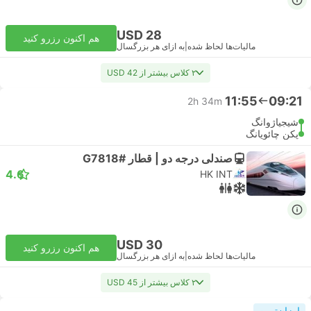
USD 28
هم اکنون رزرو کنید
مالیات‌ها لحاظ شده
|
به ازای هر بزرگسال
۲ کلاس بیشتر از USD 42
11:55
09:21
2h 34m
شیجیاژوانگ
پکن چائویانگ
صندلی درجه دو | قطار #G7818
4.6
HK INT
USD 30
هم اکنون رزرو کنید
مالیات‌ها لحاظ شده
|
به ازای هر بزرگسال
۲ کلاس بیشتر از USD 45
ارزان‌ترین