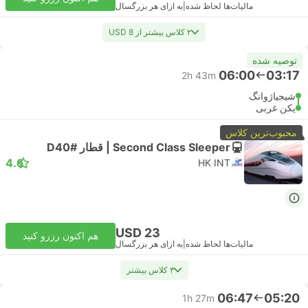
مالیات‌ها لحاظ شده
|
به ازای هر بزرگسال
۲ کلاس بیشتر از USD 8
توصیه شده
06:00
03:17
2h 43m
شیجیاژوانگ
پکن غربی
محبوب‌ترین کلاس
Second Class Sleeper | قطار #D40
4.6
HK INT
USD 23
هم اکنون رزرو کنید
مالیات‌ها لحاظ شده
|
به ازای هر بزرگسال
۳ کلاس بیشتر
06:47
05:20
1h 27m