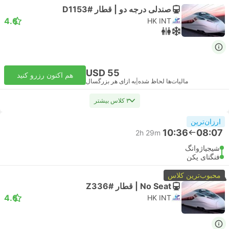
صندلی درجه دو | قطار #D1153
4.6
HK INT
USD 55
هم اکنون رزرو کنید
مالیات‌ها لحاظ شده
|
به ازای هر بزرگسال
۳ کلاس بیشتر
ارزان‌ترین
10:36
08:07
2h 29m
شیجیاژوانگ
فنگتای پکن
محبوب‌ترین کلاس
No Seat | قطار #Z336
4.6
HK INT