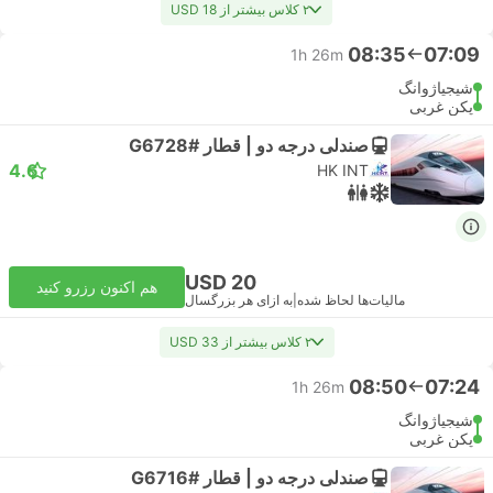
۲ کلاس بیشتر از USD 18
08:35
07:09
1h 26m
شیجیاژوانگ
پکن غربی
صندلی درجه دو | قطار #G6728
4.6
HK INT
USD 20
هم اکنون رزرو کنید
مالیات‌ها لحاظ شده
|
به ازای هر بزرگسال
۲ کلاس بیشتر از USD 33
08:50
07:24
1h 26m
شیجیاژوانگ
پکن غربی
صندلی درجه دو | قطار #G6716