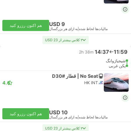
USD 9
هم اکنون رزرو کنید
مالیات‌ها لحاظ شده
|
به ازای هر بزرگسال
۲ کلاس بیشتر از USD 23
14:37
11:59
2h 38m
شیجیاژوانگ
پکن غربی
No Seat | قطار #D30
4.6
HK INT
USD 10
هم اکنون رزرو کنید
مالیات‌ها لحاظ شده
|
به ازای هر بزرگسال
۲ کلاس بیشتر از USD 23