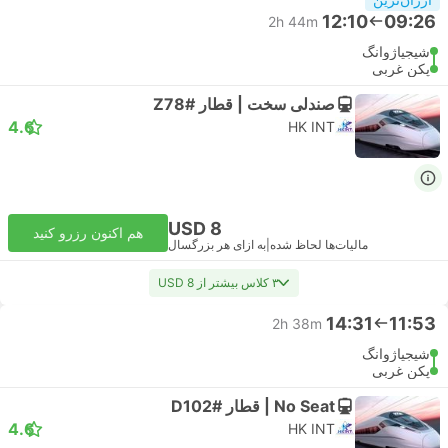
12:10
09:26
2h 44m
شیجیاژوانگ
پکن غربی
صندلی سخت | قطار #Z78
4.6
HK INT
USD 8
هم اکنون رزرو کنید
مالیات‌ها لحاظ شده
|
به ازای هر بزرگسال
۳ کلاس بیشتر از USD 8
14:31
11:53
2h 38m
شیجیاژوانگ
پکن غربی
No Seat | قطار #D102
4.6
HK INT