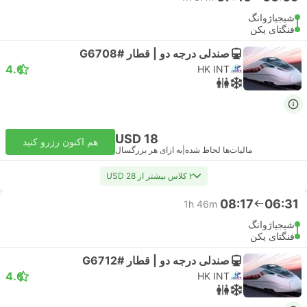
شیجیاژوانگ
فنگتای پکن
صندلی درجه دو | قطار #G6708
4.6
HK INT
USD 18
هم اکنون رزرو کنید
مالیات‌ها لحاظ شده
|
به ازای هر بزرگسال
۲ کلاس بیشتر از USD 28
08:17
06:31
1h 46m
شیجیاژوانگ
فنگتای پکن
صندلی درجه دو | قطار #G6712
4.6
HK INT