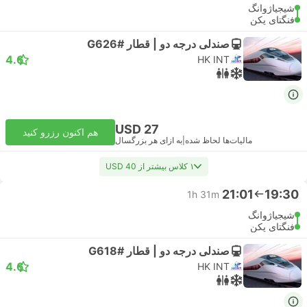
شیجیاژوانگ
فنگتای پکن
صندلی درجه دو | قطار #G626
4.6
HK INT
USD 27
هم اکنون رزرو کنید
مالیات‌ها لحاظ شده
|
به ازای هر بزرگسال
۱ کلاس بیشتر از USD 40
21:01
19:30
1h 31m
شیجیاژوانگ
فنگتای پکن
صندلی درجه دو | قطار #G618
4.6
HK INT