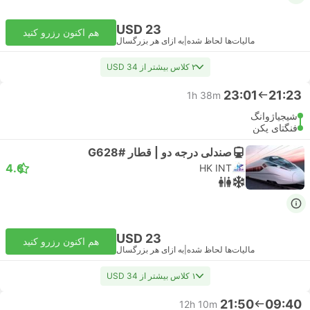
USD 23
هم اکنون رزرو کنید
مالیات‌ها لحاظ شده
|
به ازای هر بزرگسال
۲ کلاس بیشتر از USD 34
23:01
21:23
1h 38m
شیجیاژوانگ
فنگتای پکن
صندلی درجه دو | قطار #G628
4.6
HK INT
USD 23
هم اکنون رزرو کنید
مالیات‌ها لحاظ شده
|
به ازای هر بزرگسال
۱ کلاس بیشتر از USD 34
21:50
09:40
12h 10m