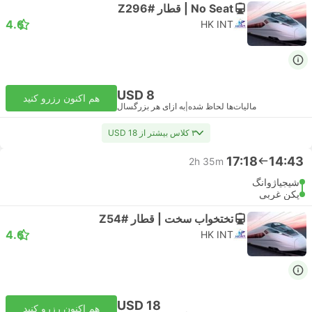
No Seat | قطار #Z296
4.6
HK INT
USD 8
هم اکنون رزرو کنید
مالیات‌ها لحاظ شده
|
به ازای هر بزرگسال
۳ کلاس بیشتر از USD 18
17:18
14:43
2h 35m
شیجیاژوانگ
پکن غربی
تختخواب سخت | قطار #Z54
4.6
HK INT
USD 18
هم اکنون رزرو کنید