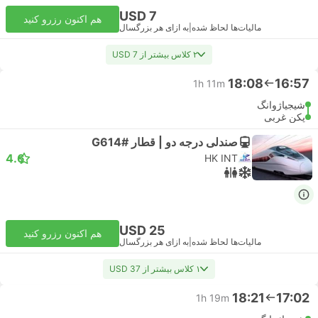
USD 7
هم اکنون رزرو کنید
مالیات‌ها لحاظ شده
|
به ازای هر بزرگسال
۲ کلاس بیشتر از USD 7
18:08
16:57
1h 11m
شیجیاژوانگ
پکن غربی
صندلی درجه دو | قطار #G614
4.6
HK INT
USD 25
هم اکنون رزرو کنید
مالیات‌ها لحاظ شده
|
به ازای هر بزرگسال
۱ کلاس بیشتر از USD 37
18:21
17:02
1h 19m