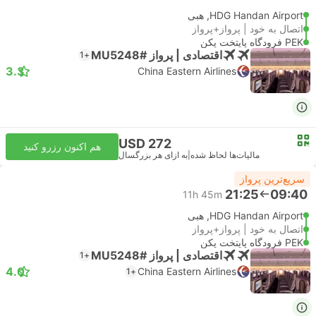
HDG Handan Airport, هبی
اتصال به خود | پرواز+پرواز
PEK فرودگاه پایتخت پکن
اقتصادی | پرواز #MU5248
+1
3.3
China Eastern Airlines
USD 272
هم اکنون رزرو کنید
مالیات‌ها لحاظ شده
|
به ازای هر بزرگسال
سریع‌ترین پرواز
21:25
09:40
11h 45m
HDG Handan Airport, هبی
اتصال به خود | پرواز+پرواز
PEK فرودگاه پایتخت پکن
اقتصادی | پرواز #MU5248
+1
4.0
China Eastern Airlines
+1