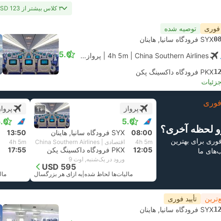
۳ کلاس بیشتر از USD 123
 فوری
توصیه شده
0
SYX فرودگاه سانیا, هاینان
5.0
| China Southern Airlines
4h 5m
|
پرواز #CZ6711
|
اقتصادی
1
PKX فرودگاه داکسینگ پکن
جزئیات
وری
پرواز
پرواز
+1
.0
5.0
و لحظه آخری؟
08:00
SYX فرودگاه سانیا, هاینان
13:50
 فوری برای بهترین
4h 5m
اقتصادی | China Southern Airlines
4h 5m
12:05
PKX فرودگاه داکسینگ پکن
17:55
ب‌های ما
ورود در یک‌شنبه, اوت 9
USD 595
مالیات‌ها لحاظ شده
|
به ازای هر بزرگسال
مال
‌ترین
تأیید فوری
1
SYX فرودگاه سانیا, هاینان