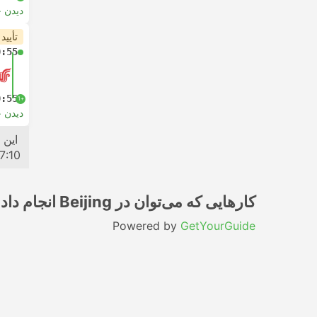
دیدن 
تأیید
0:55
0:55
+1
دیدن 
قطار
این 
7:10
کارهایی که می‌توان در Beijing انجام داد
Powered by
GetYourGuide