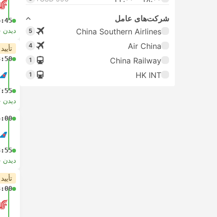
شرکت‌های عامل
6:45
دیدن 
China Southern Airlines
5
Air China
4
تأیید
3:50
China Railway
1
HK INT
1
7:55
دیدن 
5:00
8:55
دیدن 
تأیید
8:00