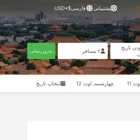
پشتیبانی
فارسی
$•USD
دن تاریخ
۲ مسافر
به‌روزرسانی
ت
ت 11
چهارشنبه, اوت 12
انتخاب تاریخ