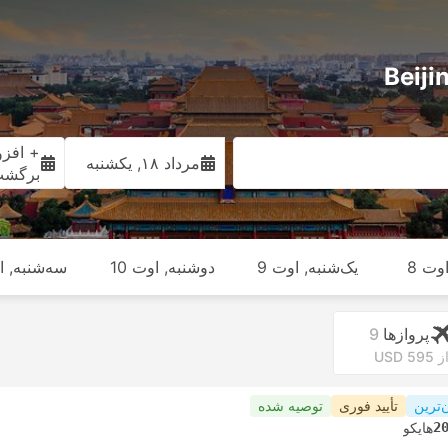
+ افزو
مرداد ۱۸, یکشنبه
برگش
وت 8
یک‌شنبه, اوت 9
دوشنبه, اوت 10
سه‌شنبه, او
پرواز‌ها
9
ز USD 595
‌ترین
تأیید فوری
توصیه شده
2
هایکو