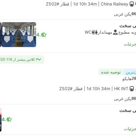
| China Railway
1d 10h 34m
|
قطار #Z502
0
پکن غربی
ی سخت
یه مطبوع
مهماندار
WC
4.6
جزئیات
۳ کلاس بیشتر از USD 116
‌ترین
توصیه شده
2
هایکو
| HK INT
1d 10h 34m
|
قطار #Z502
0
پکن غربی
ی سخت
4.6
جزئیات