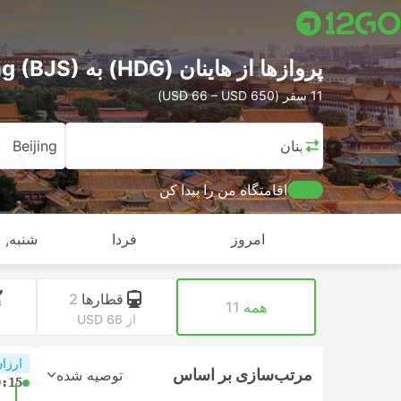
پرواز‌ها از هاینان (HDG) به Beijing (BJS)
11 سفر (USD 66 – USD 650)
هاینان
Beijing
اقامتگاه من را پیدا کن
امروز
فردا
شنبه, ا
قطارها
2
همه
11
از USD 66
ا
ارزان
مرتب‌سازی بر اساس
توصیه شده
0:15