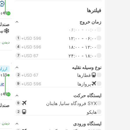
فیلتر‌ها
6:49
+2
زمان خروج
صندل
۰۰:۰۰ - ۰۶:۰۰
تهو
۰۶:۰۰ - ۱۲:۰۰
1
USD 596+
دیدن 
۱۲:۰۰ - ۱۸:۰۰
4
USD 596+
۱۸:۰۰ - ۲۴:۰۰
7
USD 67+
نوع وسیله نقلیه
ارزان
قطارها
0:15
2
USD 67+
پرواز‌ها
9
USD 596+
6:49
+2
ایستگاه حرکت
SYX فرودگاه سانیا, هاینان
9
صندل
هایکو
2
دیدن 
ایستگاه ورودی