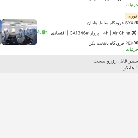
جزئیات
 فوری
2
SYX فرودگاه سانیا, هاینان
4.0
| Air China
4h
|
پرواز #CA1346
|
اقتصادی
0
PEK فرودگاه پایتخت پکن
جزئیات
#Z112
با HK INT
سفر قابل رزرو نیست
1
هایکو