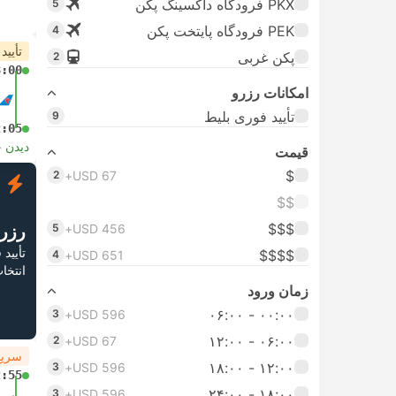
PKX فرودگاه داکسینگ پکن
5
PEK فرودگاه پایتخت پکن
4
تأیید
پکن غربی
2
8:00
امکانات رزرو
تأیید فوری بلیط
9
2:05
دیدن 
قیمت
$
2
USD 67+
ف
$$
$$$
USD 456+
5
رزر
تأیید
$$$$
4
USD 651+
انتخا
زمان ورود
۰۰:۰۰ - ۰۶:۰۰
3
USD 596+
۰۶:۰۰ - ۱۲:۰۰
2
USD 67+
سریع
۱۲:۰۰ - ۱۸:۰۰
3
USD 596+
2:55
۱۸:۰۰ - ۲۴:۰۰
3
USD 596+