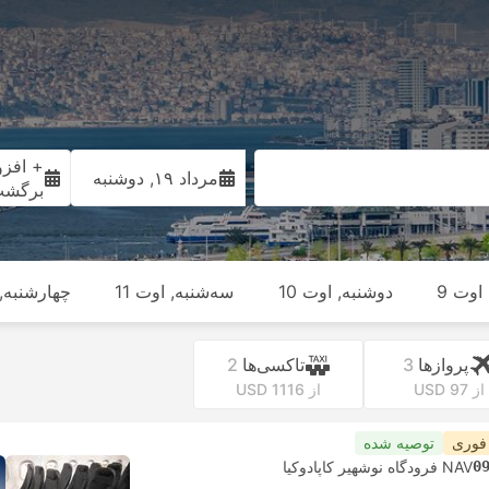
+ افزو
مرداد ۱۹, دوشنبه
برگش
اوت 9
دوشنبه, اوت 10
سه‌شنبه, اوت 11
چهارشنبه, ا
پرواز‌ها
3
تاکسی‌ها
2
از USD 97
از USD 1116
 فوری
توصیه شده
0
NAV فرودگاه نوشهیر کاپادوکیا