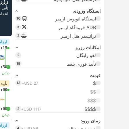
رزر
تأیید
ایستگاه ورودی
انتخا
ایستگاه اتوبوس ازمیر
10
ADB فرودگاه ازمیر
3
ترانسفر هتل ازمیر
2
ارزان
امکانات رزرو
2:15
لغو رایگان
2
تأیید فوری بلیط
15
0:50
+1
دیدن 
قیمت
$
13
USD 27+
تأیید
2:00
$$
$$$
2:00
$$$$
2
USD 1117+
+1
دیدن 
زمان ورود
ارزان
۰۰:۰۰ - ۰۶:۰۰
4
USD 98+