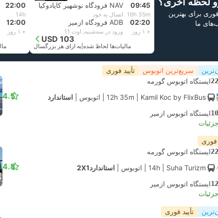
و لحظه آخری؟
09:45
NAV فرودگاه نوشهیر کاپادوکیا
22:00
 فوری برای بهترین
16h 35m
اتصال به خود
14h
02:20
ADB فرودگاه ازمیر
12:00
ب‌های ما
+ ۱ روز
ورود در سه‌شنبه, اوت 11
+ ۱ روز
USD 103
مالیات‌ها لحاظ شده
|
به ازای هر بزرگسال
مال
‌ترین
سریع‌ترین اتوبوس
تأیید فوری
2
ایستگاه اتوبوس گورمه
4.5
| Kamil Koc by FlixBus
12h 35m
|
اتوبوس
|
استاندارد
1
ایستگاه اتوبوس ازمیر
جزئیات
 فوری
2
ایستگاه اتوبوس گورمه
4.8
| Suha Turizm
14h
|
اتوبوس
|
استاندارد2X1
1
ایستگاه اتوبوس ازمیر
جزئیات
‌ترین
تأیید فوری