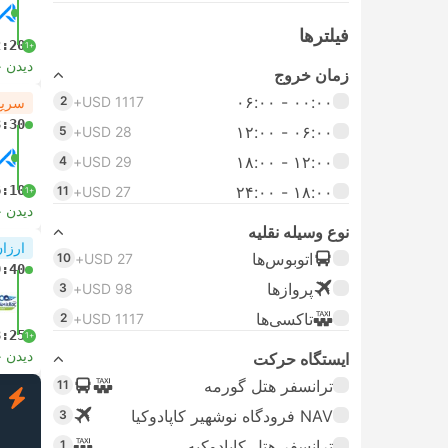
فیلتر‌ها
2:20
+1
دیدن 
زمان خروج
۰۰:۰۰ - ۰۶:۰۰
2
USD 1117+
سریع
3:30
۰۶:۰۰ - ۱۲:۰۰
5
USD 28+
۱۲:۰۰ - ۱۸:۰۰
4
USD 29+
6:10
۱۸:۰۰ - ۲۴:۰۰
11
USD 27+
+1
دیدن 
نوع وسیله نقلیه
ارزان
اتوبوس‌ها
10
USD 27+
9:40
پرواز‌ها
3
USD 98+
تاکسی‌ها
2
USD 1117+
8:25
+1
دیدن 
ایستگاه حرکت
ترانسفر هتل گورمه
11
ف
NAV فرودگاه نوشهیر کاپادوکیا
3
ترانسفر هتل کاپادوکیه
1