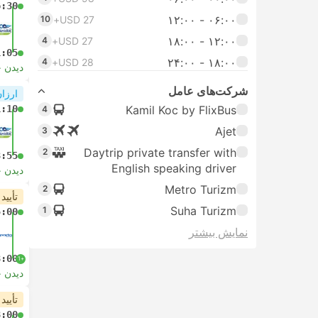
6:30
۰۶:۰۰ - ۱۲:۰۰
10
USD 27+
۱۲:۰۰ - ۱۸:۰۰
4
USD 27+
1:05
۱۸:۰۰ - ۲۴:۰۰
4
USD 28+
دیدن 
شرکت‌های عامل
ارزان
1:10
Kamil Koc by FlixBus
4
Ajet
3
Daytrip private transfer with
2
3:55
English speaking driver
دیدن 
Metro Turizm
2
تأیید
Suha Turizm
1
5:00
نمایش بیشتر
8:00
+1
دیدن 
تأیید
8:00