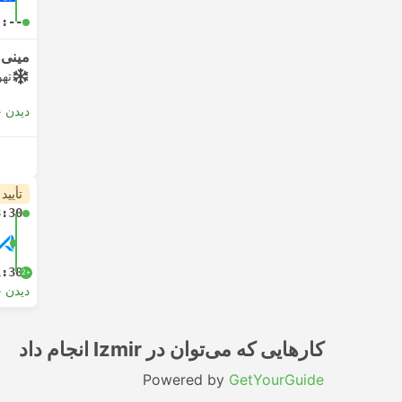
-:--
مینی‌و
تهو
دیدن 
تأیید
3:30
1:30
+2
دیدن 
کارهایی که می‌توان در Izmir انجام داد
Powered by
GetYourGuide