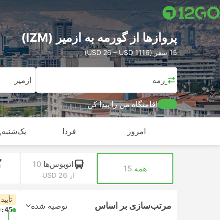
پرواز‌ها از گورمه به ازمیر (IZM)
15 سفر (USD 26 – USD 1116)
گورمه
ازمیر
اقامتگاه من را پیدا کن
امروز
فردا
یک‌شنبه, 
اتوبوس‌ها
10
همه
15
از USD 26
تأیید
مرتب‌سازی بر اساس
توصیه شده
9:45