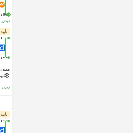
3:00
+1
دیدن 
تأیید
-:--
-:--
مینی‌و
تهو
دیدن 
تأیید
-:--