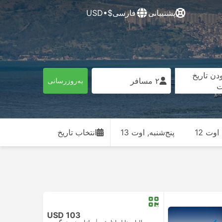
پشتیبانی
فارسی
$•USD
دن تاریخ
۲ مسافر
به‌روزرسانی
ت
وت 12
پنج‌شنبه, اوت 13
انتخاب تاریخ
USD 103