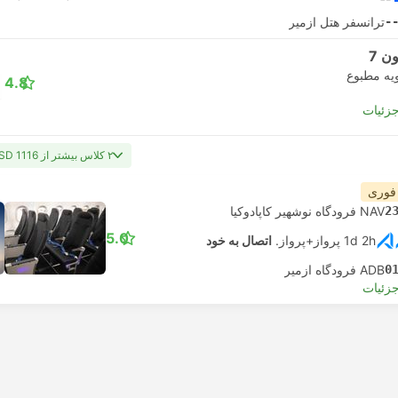
-
ترانسفر هتل ازمیر
ن 7
یه مطبوع
4.8
جزئیات
۲ کلاس بیشتر از USD 1116
 فوری
2
NAV فرودگاه نوشهیر کاپادوکیا
5.0
1d 2h پرواز+پرواز.
اتصال به خود
0
ADB فرودگاه ازمیر
جزئیات