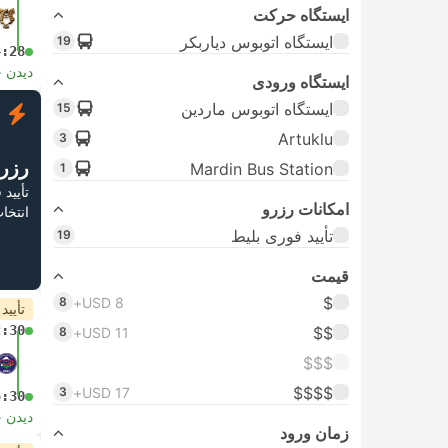
ایستگاه حرکت
ایستگاه اتوبوس دیاربکر
19
4:28
دیدن 
ایستگاه ورودی
ایستگاه اتوبوس ماردین
15
ف
Artuklu
3
رزر
Mardin Bus Station
1
تأیید
امکانات رزرو
انتخا
تأیید فوری بلیط
19
قیمت
$
8
USD 8+
تأیید
2:30
$$
8
USD 11+
$$$
$$$$
3
USD 17+
5:30
دیدن 
زمان ورود