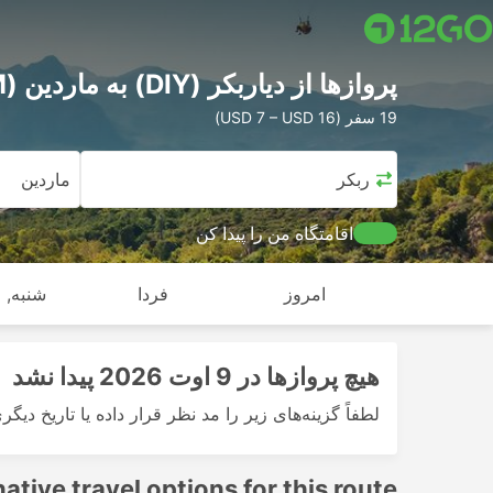
پرواز‌ها از دیاربکر (DIY) به ماردین (MQM)
19 سفر (USD 7 – USD 16)
دیاربکر
ماردین
اقامتگاه من را پیدا کن
امروز
فردا
شنبه, ا
هیچ پرواز‌ها در 9 اوت 2026 پیدا نشد
لطفاً گزینه‌های زیر را مد نظر قرار داده یا تاریخ دیگر
native travel options for this route