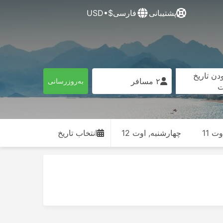
پشتیبانی
فارسی
$•USD
دن تاریخ
۲ مسافر
به‌روزرسانی
ت
ت 11
چهارشنبه, اوت 12
انتخاب تاریخ