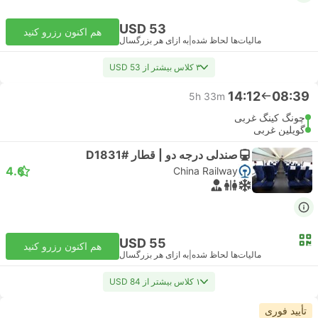
USD 53
هم اکنون رزرو کنید
مالیات‌ها لحاظ شده
|
به ازای هر بزرگسال
۳ کلاس بیشتر از USD 53
14:12
08:39
5h 33m
چونگ کینگ غربی
گویلین غربی
صندلی درجه دو | قطار #D1831
4.6
China Railway
USD 55
هم اکنون رزرو کنید
مالیات‌ها لحاظ شده
|
به ازای هر بزرگسال
۱ کلاس بیشتر از USD 84
تأیید فوری