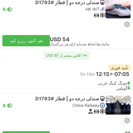
صندلی درجه دو | قطار #D1793
4.6
HK INT
USD 54
هم اکنون رزرو کنید
مالیات‌ها لحاظ شده
|
به ازای هر بزرگسال
۱ کلاس بیشتر از USD 87
تأیید فوری
12:15
07:05
5h 10m
چونگ کینگ غربی
گویلین
صندلی درجه دو | قطار #D1793
4.6
China Railway