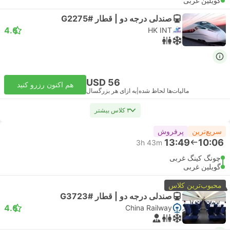
گویلین غربی
صندلی درجه دو | قطار #G2275
4.6
HK INT
USD 56
هم اکنون رزرو کنید
مالیات‌ها لحاظ شده
|
به ازای هر بزرگسال
۳ کلاس بیشتر
سریع‌ترین
پرفروش
13:49
10:06
3h 43m
چونگ کینگ غربی
گویلین غربی
محبوب‌ترین کلاس
صندلی درجه دو | قطار #G3723
4.6
China Railway