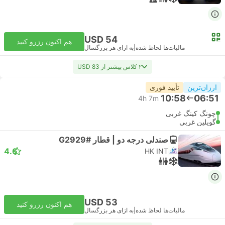
USD 54
هم اکنون رزرو کنید
مالیات‌ها لحاظ شده
|
به ازای هر بزرگسال
۲ کلاس بیشتر از USD 83
ارزان‌ترین
تأیید فوری
10:58
06:51
4h 7m
چونگ کینگ غربی
گویلین غربی
صندلی درجه دو | قطار #G2929
4.6
HK INT
USD 53
هم اکنون رزرو کنید
مالیات‌ها لحاظ شده
|
به ازای هر بزرگسال