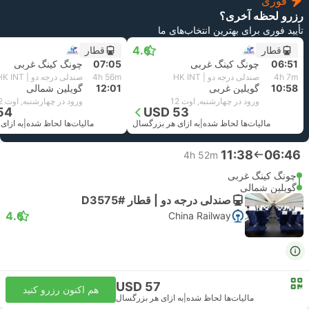
فوری
رزرو لحظه آخری؟
تأیید فوری برای بهترین انتخاب‌های ما
4.6
قطار
قطار
06:51
چونگ کینگ غربی
07:05
چونگ کینگ غربی
4h 7m
صندلی درجه دو | HK INT
4h 56m
صندلی درجه دو | HK INT
10:58
گویلین غربی
12:01
گویلین شمالی
ورود در چهارشنبه, اوت 12
ورود در چهارشنبه, اوت 12
54
USD 53
مالیات‌ها لحاظ شده
|
به ازای هر بزرگسال
مالیات‌ها لحاظ شده
|
به ازای
11:38
06:46
4h 52m
چونگ کینگ غربی
گویلین شمالی
صندلی درجه دو | قطار #D3575
4.6
China Railway
USD 57
هم اکنون رزرو کنید
مالیات‌ها لحاظ شده
|
به ازای هر بزرگسال