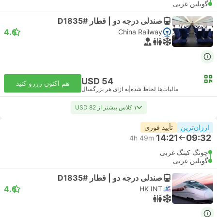
گویلین غربی
صندلی درجه دو | قطار #D1835
4.6
China Railway
USD 54
هم اکنون رزرو کنید
مالیات‌ها لحاظ شده
|
به ازای هر بزرگسال
۱ کلاس بیشتر از USD 82
ارزان‌ترین
تأیید فوری
14:21
09:32
4h 49m
چونگ کینگ غربی
گویلین غربی
صندلی درجه دو | قطار #D1835
4.6
HK INT