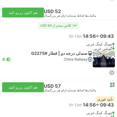
USD 52
هم اکنون رزرو کنید
مالیات‌ها لحاظ شده
|
به ازای هر بزرگسال
۱ کلاس بیشتر از USD 84
14:56
09:43
5h 13m
چونگ کینگ غربی
گویلین غربی
صندلی درجه دو | قطار #G2275
4.6
China Railway
USD 57
هم اکنون رزرو کنید
مالیات‌ها لحاظ شده
|
به ازای هر بزرگسال
تأیید فوری
14:56
09:43
5h 13m
چونگ کینگ غربی