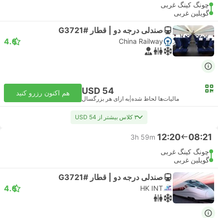
چونگ کینگ غربی
گویلین غربی
صندلی درجه دو | قطار #G3721
4.6
China Railway
USD 54
هم اکنون رزرو کنید
مالیات‌ها لحاظ شده
|
به ازای هر بزرگسال
۳ کلاس بیشتر از USD 54
12:20
08:21
3h 59m
چونگ کینگ غربی
گویلین غربی
صندلی درجه دو | قطار #G3721
4.6
HK INT