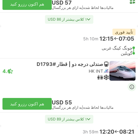
USD 57
هم اکنون رزرو کنید
مالیات‌ها لحاظ شده
|
به ازای هر بزرگسال
۱ کلاس بیشتر از USD 86
تأیید فوری
12:15
07:05
5h 10m
چونگ کینگ غربی
گویلین
صندلی درجه دو | قطار #D1793
4.6
HK INT
USD 55
هم اکنون رزرو کنید
مالیات‌ها لحاظ شده
|
به ازای هر بزرگسال
۱ کلاس بیشتر از USD 89
12:20
08:21
3h 59m