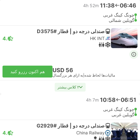
11:38
06:46
4h 52m
چونگ کینگ غربی
گویلین شمالی
صندلی درجه دو | قطار #D3575
4.6
HK INT
USD 56
هم اکنون رزرو کنید
مالیات‌ها لحاظ شده
|
به ازای هر بزرگسال
۲ کلاس بیشتر
10:58
06:51
4h 7m
چونگ کینگ غربی
گویلین غربی
صندلی درجه دو | قطار #G2929
4.6
China Railway