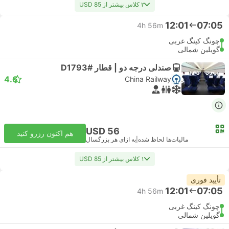
۲ کلاس بیشتر از USD 85
12:01
07:05
4h 56m
چونگ کینگ غربی
گویلین شمالی
صندلی درجه دو | قطار #D1793
4.6
China Railway
USD 56
هم اکنون رزرو کنید
مالیات‌ها لحاظ شده
|
به ازای هر بزرگسال
۱ کلاس بیشتر از USD 85
تأیید فوری
12:01
07:05
4h 56m
چونگ کینگ غربی
گویلین شمالی