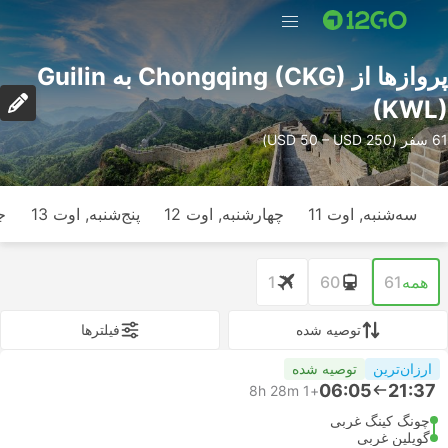
پرواز‌ها از Chongqing (CKG) به Guilin
(KWL)
61 سفر (USD 50 – USD 250)
سه‌شنبه, اوت 11
چهارشنبه, اوت 12
پنج‌شنبه, اوت 13
ج
همه
61
60
1
توصیه شده
فیلتر‌ها
ارزان‌ترین
توصیه شده
06:05
21:37
8h 28m
+1
چونگ کینگ غربی
گویلین غربی