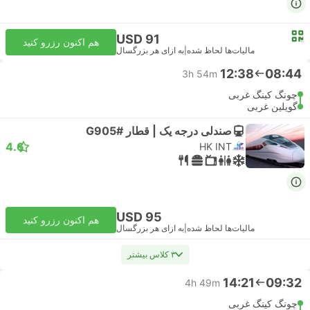
USD 91
هم اکنون رزرو کنید
مالیات‌ها لحاظ شده
|
به ازای هر بزرگسال
12:38
08:44
3h 54m
چونگ کینگ غربی
گویلین غربی
صندلی درجه یک | قطار #G905
4.6
HK INT
USD 95
هم اکنون رزرو کنید
مالیات‌ها لحاظ شده
|
به ازای هر بزرگسال
۳ کلاس بیشتر
14:21
09:32
4h 49m
چونگ کینگ غربی