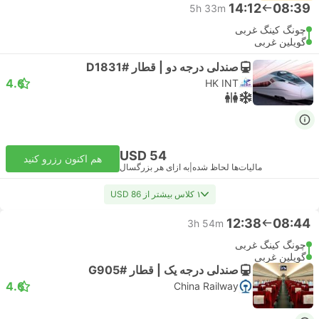
14:12
08:39
5h 33m
چونگ کینگ غربی
گویلین غربی
صندلی درجه دو | قطار #D1831
4.6
HK INT
USD 54
هم اکنون رزرو کنید
مالیات‌ها لحاظ شده
|
به ازای هر بزرگسال
۱ کلاس بیشتر از USD 86
12:38
08:44
3h 54m
چونگ کینگ غربی
گویلین غربی
صندلی درجه یک | قطار #G905
4.6
China Railway