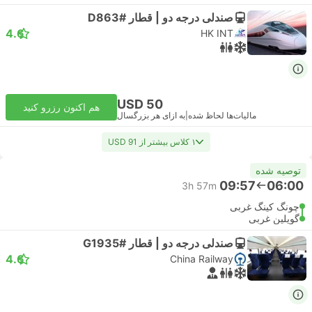
صندلی درجه دو | قطار #D863
4.6
HK INT
USD 50
هم اکنون رزرو کنید
مالیات‌ها لحاظ شده
|
به ازای هر بزرگسال
۱ کلاس بیشتر از USD 91
توصیه شده
09:57
06:00
3h 57m
چونگ کینگ غربی
گویلین غربی
صندلی درجه دو | قطار #G1935
4.6
China Railway