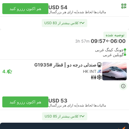
USD 54
هم اکنون رزرو کنید
مالیات‌ها لحاظ شده
|
به ازای هر بزرگسال
۲ کلاس بیشتر از USD 83
توصیه شده
09:57
06:00
3h 57m
چونگ کینگ غربی
گویلین غربی
صندلی درجه دو | قطار #G1935
4.6
HK INT
USD 53
هم اکنون رزرو کنید
مالیات‌ها لحاظ شده
|
به ازای هر بزرگسال
۲ کلاس بیشتر از USD 85