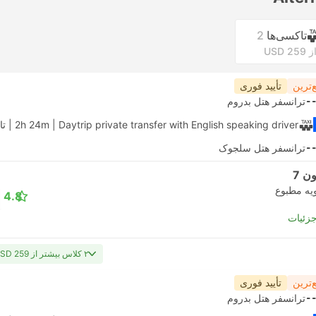
تاکسی‌ها
2
ز USD 259
‌ترین
تأیید فوری
-
ترانسفر هتل بدروم
| Daytrip private transfer with English speaking driver
2h 24m
|
تا
-
ترانسفر هتل سلجوک
ن 7
یه مطبوع
4.8
جزئیات
۲ کلاس بیشتر از USD 259
‌ترین
تأیید فوری
-
ترانسفر هتل بدروم