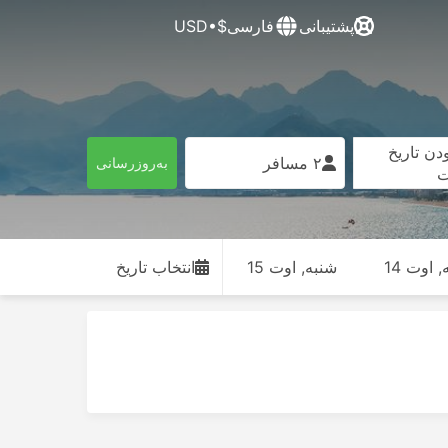
پشتیبانی
فارسی
$•USD
دن تاریخ
۲ مسافر
به‌روزرسانی
ت
 اوت 14
شنبه, اوت 15
انتخاب تاریخ