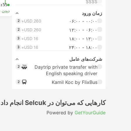
$$$$
8:55
دیدن 
زمان ورود
۰۰:۰۰ - ۰۶:۰۰
2
USD 260+
۰۶:۰۰ - ۱۲:۰۰
2
USD 260+
۱۲:۰۰ - ۱۸:۰۰
3
USD 16+
۱۸:۰۰ - ۲۴:۰۰
3
USD 16+
شرکت‌های عامل
Daytrip private transfer with
2
English speaking driver
Kamil Koc by FlixBus
2
کارهایی که می‌توان در Selcuk انجام داد
Powered by
GetYourGuide