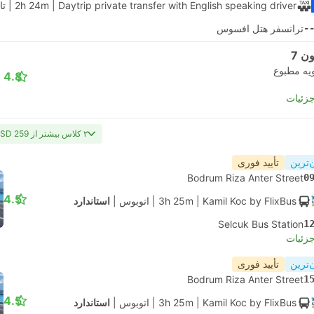
| Daytrip private transfer with English speaking driver
2h 24m
|
تا
-
ترانسفر هتل افسوس
ن 7
یه مطبوع
4.8
جزئیات
۲ کلاس بیشتر از USD 259
‌ترین
تأیید فوری
Bodrum Riza Anter Street
0
4.5
| Kamil Koc by FlixBus
3h 25m
|
اتوبوس
|
استاندارد
Selcuk Bus Station
1
جزئیات
‌ترین
تأیید فوری
Bodrum Riza Anter Street
1
4.5
| Kamil Koc by FlixBus
3h 25m
|
اتوبوس
|
استاندارد