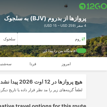
پرواز‌ها از بدروم (BJV) به سلجوک
4 سفر (USD 15 – USD 259)
بدروم
سلجوک
اقامتگاه من را پیدا کن
امروز
فردا
سه‌شنبه,
هیچ پرواز‌ها در 12 اوت 2026 پیدا نشد
لطفاً گزینه‌های زیر را مد نظر قرار داده یا تاریخ دیگر
native travel options for this route