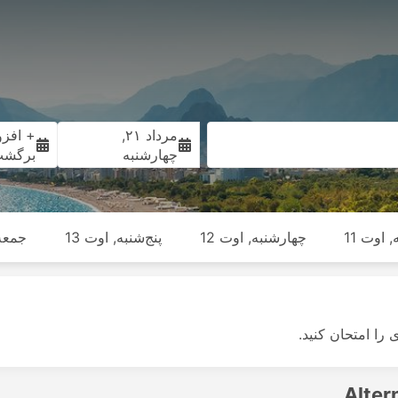
مرداد ۲۱,
+ افزو
چهارشنبه
برگش
 اوت 11
چهارشنبه, اوت 12
پنج‌شنبه, اوت 13
جمعه,
ی را امتحان کنید.
Alter