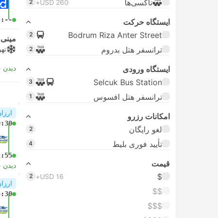
تاکسی‌ها
2
USD 260+
-:--
ایستگاه حرکت
Bodrum Riza Anter Street
2
مینی‌و
ترانسفر هتل بدروم
تهو
2
دیدن 
ایستگاه ورودی
Selcuk Bus Station
3
ترانسفر هتل افسوس
1
ارزان
امکانات رزرو
9:30
لغو رایگان
2
تأیید فوری بلیط
4
2:55
قیمت
دیدن 
$
2
USD 16+
ارزان
$$
5:30
$$$