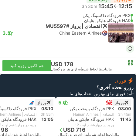
15:45
12:15
3h 30m
PKX فرودگاه داکسینگ پکن
HAK فرودگاه هایکو, هاینان
اقتصادی | پرواز #MU5597
3.3
China Eastern Airlines
USD 178
هم اکنون رزرو کنید
مالیات‌ها لحاظ شده
|
به ازای هر بزرگسال
فوری
رزرو لحظه آخری؟
تأیید فوری برای بهترین انتخاب‌های ما
5.0
پرواز
پرواز
08:00
PEK فرودگاه پایتخت پکن
08:10
PKX فرودگاه داکسینگ پکن
3h 45m
اقتصادی | Hainan Airlines
3h 55m
اقتصادی | China Southern Airlines
11:45
HAK فرودگاه هایکو, هاینان
12:05
HAK فرودگاه هایکو, هاینان
ورود در چهارشنبه, اوت 12
ورود در چهارشنبه, اوت 12
198
USD 716
مالیات‌ها لحاظ شده
|
به ازای هر بزرگسال
مالیات‌ها لحاظ شده
|
به ازای