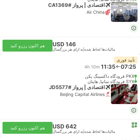
اقتصادی | پرواز #CA1369
Air China
USD 146
هم اکنون رزرو کنید
مالیات‌ها لحاظ شده
|
به ازای هر بزرگسال
تأیید فوری
11:35
07:25
4h 10m
PKX فرودگاه داکسینگ پکن
SYX فرودگاه سانیا, هاینان
اقتصادی | پرواز #JD5577
Beijing Capital Airlines
USD 642
هم اکنون رزرو کنید
مالیات‌ها لحاظ شده
|
به ازای هر بزرگسال