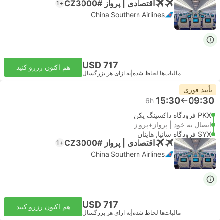
اقتصادی | پرواز #CZ3000
+1
China Southern Airlines
USD 717
هم اکنون رزرو کنید
مالیات‌ها لحاظ شده
|
به ازای هر بزرگسال
تأیید فوری
15:30
09:30
6h
PKX فرودگاه داکسینگ پکن
اتصال به خود | پرواز+پرواز
SYX فرودگاه سانیا, هاینان
اقتصادی | پرواز #CZ3000
+1
China Southern Airlines
USD 717
هم اکنون رزرو کنید
مالیات‌ها لحاظ شده
|
به ازای هر بزرگسال