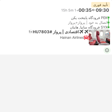
تأیید فوری
00:35
09:30
15h 5m
+1
PEK فرودگاه پایتخت پکن
اتصال به خود | پرواز+پرواز
SYX فرودگاه سانیا, هاینان
اقتصادی | پرواز #HU7803
+1
Hainan Airlines
USD 778
هم اکنون رزرو کنید
مالیات‌ها لحاظ شده
|
به ازای هر بزرگسال
تأیید فوری
17:40
09:30
8h 10m
PKX فرودگاه داکسینگ پکن
اتصال به خود | پرواز+پرواز
SYX فرودگاه سانیا, هاینان
اقتصادی | پرواز #CZ3000
+1
China Southern Airlines