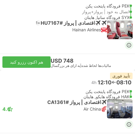
PEK فرودگاه پایتخت پکن
اتصال به خود | پرواز+پرواز
SYX فرودگاه سانیا, هاینان
اقتصادی | پرواز #HU7167
+1
Hainan Airlines
USD 748
هم اکنون رزرو کنید
مالیات‌ها لحاظ شده
|
به ازای هر بزرگسال
تأیید فوری
12:10
08:10
4h
PEK فرودگاه پایتخت پکن
HAK فرودگاه هایکو, هاینان
اقتصادی | پرواز #CA1361
4.0
Air China