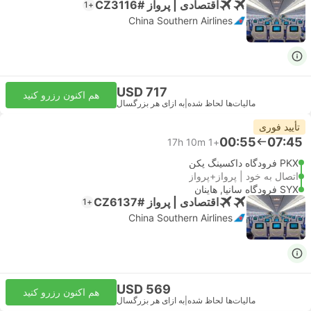
اقتصادی | پرواز #CZ3116
+1
China Southern Airlines
USD 717
هم اکنون رزرو کنید
مالیات‌ها لحاظ شده
|
به ازای هر بزرگسال
تأیید فوری
00:55
07:45
17h 10m
+1
PKX فرودگاه داکسینگ پکن
اتصال به خود | پرواز+پرواز
SYX فرودگاه سانیا, هاینان
اقتصادی | پرواز #CZ6137
+1
China Southern Airlines
USD 569
هم اکنون رزرو کنید
مالیات‌ها لحاظ شده
|
به ازای هر بزرگسال