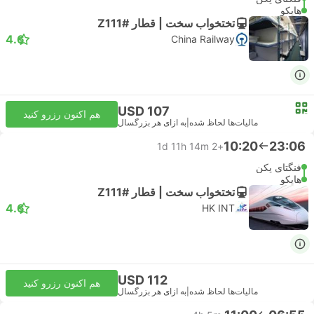
هایکو
تختخواب سخت | قطار #Z111
4.6
China Railway
USD 107
هم اکنون رزرو کنید
مالیات‌ها لحاظ شده
|
به ازای هر بزرگسال
10:20
23:06
1d 11h 14m
+2
فنگتای پکن
هایکو
تختخواب سخت | قطار #Z111
4.6
HK INT
USD 112
هم اکنون رزرو کنید
مالیات‌ها لحاظ شده
|
به ازای هر بزرگسال