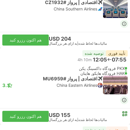
اقتصادی | پرواز #CZ1932
China Southern Airlines
USD 204
هم اکنون رزرو کنید
مالیات‌ها لحاظ شده
|
به ازای هر بزرگسال
تأیید فوری
توصیه شده
12:05
07:55
4h 10m
PKX فرودگاه داکسینگ پکن
HAK فرودگاه هایکو, هاینان
اقتصادی | پرواز #MU6959
3.3
China Eastern Airlines
USD 155
هم اکنون رزرو کنید
مالیات‌ها لحاظ شده
|
به ازای هر بزرگسال
سریع‌ترین
توصیه شده