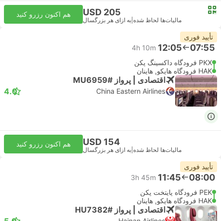
USD 205
هم اکنون رزرو کنید
مالیات‌ها لحاظ شده
|
به ازای هر بزرگسال
تأیید فوری
12:05
07:55
4h 10m
PKX فرودگاه داکسینگ پکن
HAK فرودگاه هایکو, هاینان
اقتصادی | پرواز #MU6959
4.0
China Eastern Airlines
USD 154
هم اکنون رزرو کنید
مالیات‌ها لحاظ شده
|
به ازای هر بزرگسال
تأیید فوری
11:45
08:00
3h 45m
PEK فرودگاه پایتخت پکن
HAK فرودگاه هایکو, هاینان
اقتصادی | پرواز #HU7382
5.0
Hainan Airlines