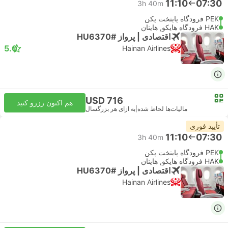
11:10
07:30
3h 40m
PEK فرودگاه پایتخت پکن
HAK فرودگاه هایکو, هاینان
اقتصادی | پرواز #HU6370
5.0
Hainan Airlines
USD 716
هم اکنون رزرو کنید
مالیات‌ها لحاظ شده
|
به ازای هر بزرگسال
تأیید فوری
11:10
07:30
3h 40m
PEK فرودگاه پایتخت پکن
HAK فرودگاه هایکو, هاینان
اقتصادی | پرواز #HU6370
Hainan Airlines