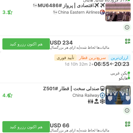
اقتصادی | پرواز #MU6486
+1
3.3
China Eastern Airlines
+1
USD 234
هم اکنون رزرو کنید
مالیات‌ها لحاظ شده
|
به ازای هر بزرگسال
ارزان‌ترین
سریع‌ترین قطار
تأیید فوری
06:55
20:23
1d 10h 32m
+2
پکن غربی
هایکو
صندلی سخت | قطار #Z501
4.6
China Railway
USD 66
هم اکنون رزرو کنید
مالیات‌ها لحاظ شده
|
به ازای هر بزرگسال