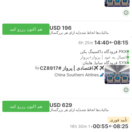
USD 196
هم اکنون رزرو کنید
مالیات‌ها لحاظ شده
|
به ازای هر بزرگسال
14:40
08:15
6h 25m
PKX فرودگاه داکسینگ پکن
اتصال به خود | پرواز+پرواز
SYX فرودگاه سانیا, هاینان
اقتصادی | پرواز #CZ8917
+1
China Southern Airlines
USD 629
هم اکنون رزرو کنید
مالیات‌ها لحاظ شده
|
به ازای هر بزرگسال
تأیید فوری
00:55
08:25
16h 30m
+1