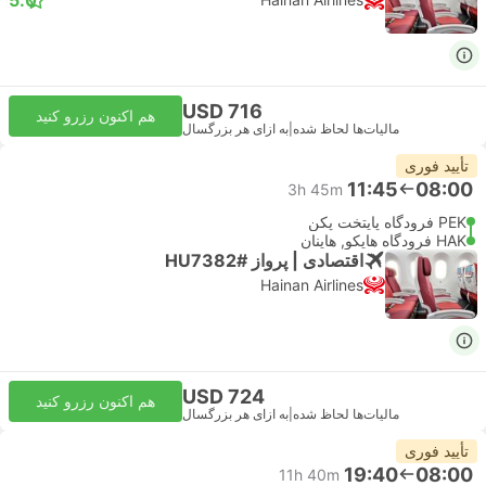
USD 716
هم اکنون رزرو کنید
مالیات‌ها لحاظ شده
|
به ازای هر بزرگسال
تأیید فوری
11:45
08:00
3h 45m
PEK فرودگاه پایتخت پکن
HAK فرودگاه هایکو, هاینان
اقتصادی | پرواز #HU7382
Hainan Airlines
USD 724
هم اکنون رزرو کنید
مالیات‌ها لحاظ شده
|
به ازای هر بزرگسال
تأیید فوری
19:40
08:00
11h 40m