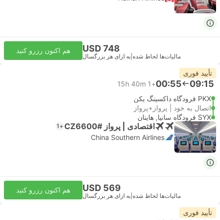
USD 748
هم اکنون رزرو کنید
مالیات‌ها لحاظ شده
|
به ازای هر بزرگسال
تأیید فوری
00:55
09:15
15h 40m
+1
PKX فرودگاه داکسینگ پکن
اتصال به خود | پرواز+پرواز
SYX فرودگاه سانیا, هاینان
اقتصادی | پرواز #CZ6600
+1
China Southern Airlines
USD 569
هم اکنون رزرو کنید
مالیات‌ها لحاظ شده
|
به ازای هر بزرگسال
تأیید فوری