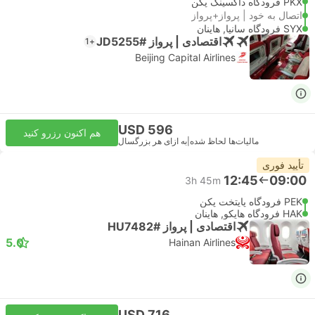
PKX فرودگاه داکسینگ پکن
اتصال به خود | پرواز+پرواز
SYX فرودگاه سانیا, هاینان
اقتصادی | پرواز #JD5255
+1
Beijing Capital Airlines
USD 596
هم اکنون رزرو کنید
مالیات‌ها لحاظ شده
|
به ازای هر بزرگسال
تأیید فوری
12:45
09:00
3h 45m
PEK فرودگاه پایتخت پکن
HAK فرودگاه هایکو, هاینان
اقتصادی | پرواز #HU7482
5.0
Hainan Airlines
USD 716