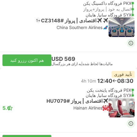
PKX فرودگاه داکسینگ پکن
اتصال به خود | پرواز+پرواز
SYX فرودگاه سانیا, هاینان
اقتصادی | پرواز #CZ3148
+1
China Southern Airlines
USD 569
هم اکنون رزرو کنید
مالیات‌ها لحاظ شده
|
به ازای هر بزرگسال
تأیید فوری
12:40
08:30
4h 10m
PEK فرودگاه پایتخت پکن
SYX فرودگاه سانیا, هاینان
اقتصادی | پرواز #HU7079
5.0
Hainan Airlines