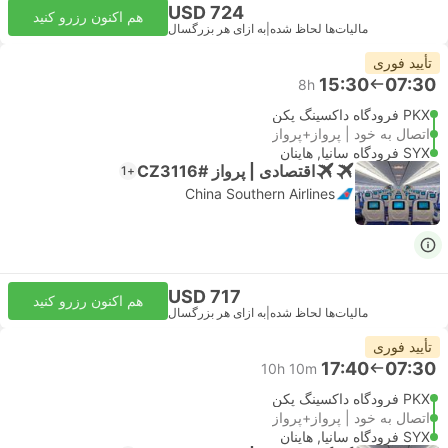
USD 724
هم اکنون رزرو کنید
مالیات‌ها لحاظ شده
|
به ازای هر بزرگسال
تأیید فوری
15:30
07:30
8h
PKX فرودگاه داکسینگ پکن
اتصال به خود | پرواز+پرواز
SYX فرودگاه سانیا, هاینان
اقتصادی | پرواز #CZ3116
+1
China Southern Airlines
USD 717
هم اکنون رزرو کنید
مالیات‌ها لحاظ شده
|
به ازای هر بزرگسال
تأیید فوری
17:40
07:30
10h 10m
PKX فرودگاه داکسینگ پکن
اتصال به خود | پرواز+پرواز
SYX فرودگاه سانیا, هاینان