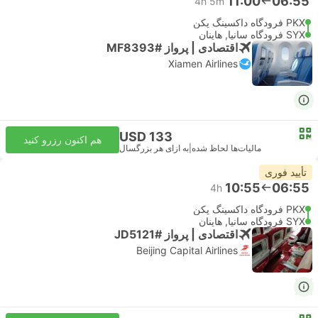
11:00
06:55
4h 5m
PKX فرودگاه داکسینگ پکن
SYX فرودگاه سانیا, هاینان
اقتصادی | پرواز #MF8393
Xiamen Airlines
USD 133
هم اکنون رزرو کنید
مالیات‌ها لحاظ شده
|
به ازای هر بزرگسال
تأیید فوری
10:55
06:55
4h
PKX فرودگاه داکسینگ پکن
SYX فرودگاه سانیا, هاینان
اقتصادی | پرواز #JD5121
Beijing Capital Airlines