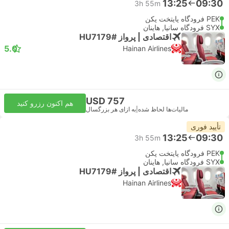
13:25
09:30
3h 55m
PEK فرودگاه پایتخت پکن
SYX فرودگاه سانیا, هاینان
اقتصادی | پرواز #HU7179
5.0
Hainan Airlines
USD 757
هم اکنون رزرو کنید
مالیات‌ها لحاظ شده
|
به ازای هر بزرگسال
تأیید فوری
13:25
09:30
3h 55m
PEK فرودگاه پایتخت پکن
SYX فرودگاه سانیا, هاینان
اقتصادی | پرواز #HU7179
Hainan Airlines