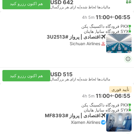
USD 642
هم اکنون رزرو کنید
مالیات‌ها لحاظ شده
|
به ازای هر بزرگسال
11:00
06:55
4h 5m
PKX فرودگاه داکسینگ پکن
SYX فرودگاه سانیا, هاینان
اقتصادی | پرواز #3U2513
Sichuan Airlines
USD 515
هم اکنون رزرو کنید
مالیات‌ها لحاظ شده
|
به ازای هر بزرگسال
تأیید فوری
11:00
06:55
4h 5m
PKX فرودگاه داکسینگ پکن
SYX فرودگاه سانیا, هاینان
اقتصادی | پرواز #MF8393
Xiamen Airlines