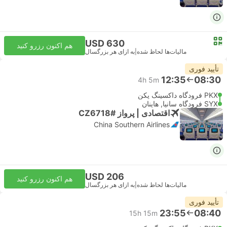
USD 630
هم اکنون رزرو کنید
مالیات‌ها لحاظ شده
|
به ازای هر بزرگسال
تأیید فوری
12:35
08:30
4h 5m
PKX فرودگاه داکسینگ پکن
SYX فرودگاه سانیا, هاینان
اقتصادی | پرواز #CZ6718
China Southern Airlines
USD 206
هم اکنون رزرو کنید
مالیات‌ها لحاظ شده
|
به ازای هر بزرگسال
تأیید فوری
23:55
08:40
15h 15m