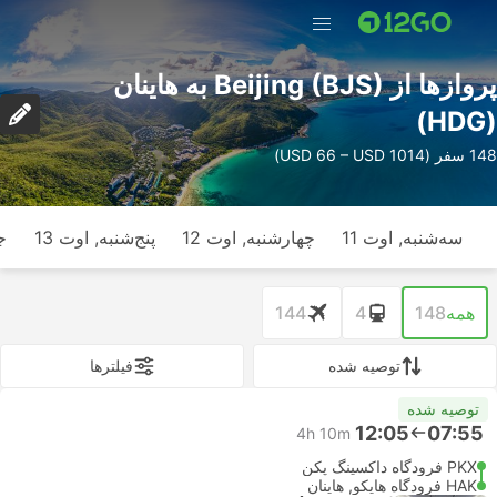
پرواز‌ها از Beijing (BJS) به هاینان
(HDG)
148 سفر (USD 66 – USD 1014)
سه‌شنبه, اوت 11
چهارشنبه, اوت 12
پنج‌شنبه, اوت 13
ج
همه
148
4
144
توصیه شده
فیلتر‌ها
توصیه شده
12:05
07:55
4h 10m
PKX فرودگاه داکسینگ پکن
HAK فرودگاه هایکو, هاینان