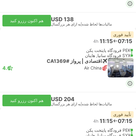
USD 138
هم اکنون رزرو کنید
مالیات‌ها لحاظ شده
|
به ازای هر بزرگسال
تأیید فوری
11:15
07:15
4h
PEK فرودگاه پایتخت پکن
SYX فرودگاه سانیا, هاینان
اقتصادی | پرواز #CA1369
4.0
Air China
USD 204
هم اکنون رزرو کنید
مالیات‌ها لحاظ شده
|
به ازای هر بزرگسال
تأیید فوری
11:15
07:15
4h
PEK فرودگاه پایتخت پکن
SYX فرودگاه سانیا, هاینان