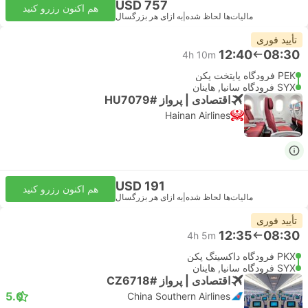
USD 757
هم اکنون رزرو کنید
مالیات‌ها لحاظ شده
|
به ازای هر بزرگسال
تأیید فوری
12:40
08:30
4h 10m
PEK فرودگاه پایتخت پکن
SYX فرودگاه سانیا, هاینان
اقتصادی | پرواز #HU7079
Hainan Airlines
USD 191
هم اکنون رزرو کنید
مالیات‌ها لحاظ شده
|
به ازای هر بزرگسال
تأیید فوری
12:35
08:30
4h 5m
PKX فرودگاه داکسینگ پکن
SYX فرودگاه سانیا, هاینان
اقتصادی | پرواز #CZ6718
5.0
China Southern Airlines