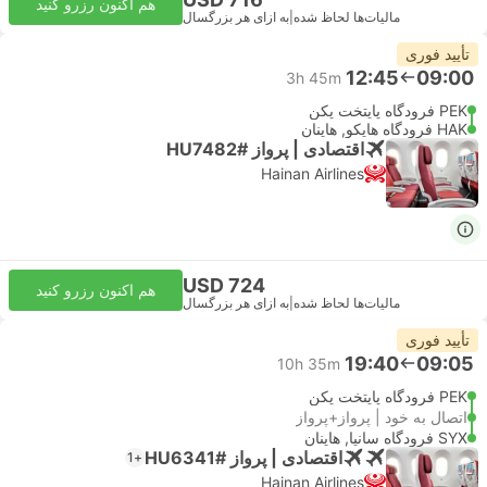
هم اکنون رزرو کنید
مالیات‌ها لحاظ شده
|
به ازای هر بزرگسال
تأیید فوری
12:45
09:00
3h 45m
PEK فرودگاه پایتخت پکن
HAK فرودگاه هایکو, هاینان
اقتصادی | پرواز #HU7482
Hainan Airlines
USD 724
هم اکنون رزرو کنید
مالیات‌ها لحاظ شده
|
به ازای هر بزرگسال
تأیید فوری
19:40
09:05
10h 35m
PEK فرودگاه پایتخت پکن
اتصال به خود | پرواز+پرواز
SYX فرودگاه سانیا, هاینان
اقتصادی | پرواز #HU6341
+1
Hainan Airlines