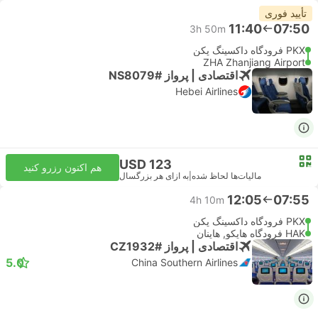
تأیید فوری
11:40
07:50
3h 50m
PKX فرودگاه داکسینگ پکن
ZHA Zhanjiang Airport
اقتصادی | پرواز #NS8079
Hebei Airlines
USD 123
هم اکنون رزرو کنید
مالیات‌ها لحاظ شده
|
به ازای هر بزرگسال
12:05
07:55
4h 10m
PKX فرودگاه داکسینگ پکن
HAK فرودگاه هایکو, هاینان
اقتصادی | پرواز #CZ1932
5.0
China Southern Airlines