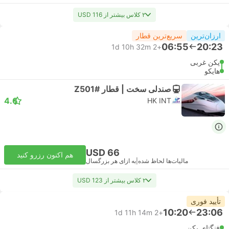
۲ کلاس بیشتر از USD 116
ارزان‌ترین
سریع‌ترین قطار
06:55
20:23
1d 10h 32m
+2
پکن غربی
هایکو
صندلی سخت | قطار #Z501
4.6
HK INT
USD 66
هم اکنون رزرو کنید
مالیات‌ها لحاظ شده
|
به ازای هر بزرگسال
۲ کلاس بیشتر از USD 123
تأیید فوری
10:20
23:06
1d 11h 14m
+2
فنگتای پکن