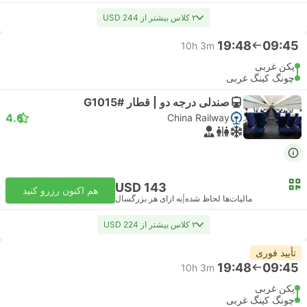
۲ کلاس بیشتر از USD 244
19:48
09:45
10h 3m
پکن غربی
چونگ کینگ غربی
صندلی درجه دو | قطار #G1015
4.6
China Railway
USD 143
هم اکنون رزرو کنید
مالیات‌ها لحاظ شده
|
به ازای هر بزرگسال
۲ کلاس بیشتر از USD 224
تأیید فوری
19:48
09:45
10h 3m
پکن غربی
چونگ کینگ غربی