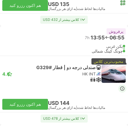
USD 135
هم اکنون رزرو کنید
مالیات‌ها لحاظ شده
|
به ازای هر بزرگسال
۱ کلاس بیشتر از USD 432
پرفروش
13:55
06:55
7h
پکن غربی
چونگ کینگ شمالی
محبوب‌ترین کلاس
صندلی درجه دو | قطار #G329
4.6
HK INT
USD 144
هم اکنون رزرو کنید
مالیات‌ها لحاظ شده
|
به ازای هر بزرگسال
۱ کلاس بیشتر از USD 478