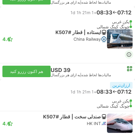
مالیات‌ها لحاظ شده
|
به ازای هر بزرگسال
08:33
07:12
1d 1h 21m
+1
پکن غربی
چونگ کینگ شمالی
ایستاده | قطار #K507
4.6
China Railway
USD 39
هم اکنون رزرو کنید
مالیات‌ها لحاظ شده
|
به ازای هر بزرگسال
ارزان‌ترین
08:33
07:12
1d 1h 21m
+1
پکن غربی
چونگ کینگ شمالی
صندلی سخت | قطار #K507
4.6
HK INT