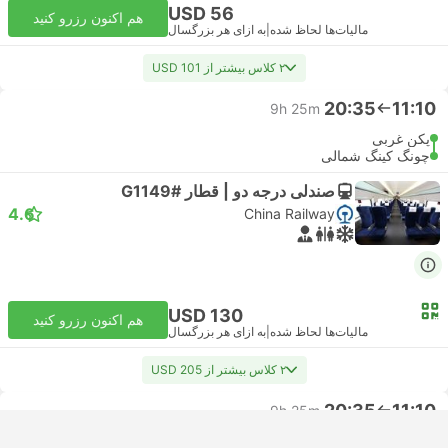
USD 56
هم اکنون رزرو کنید
مالیات‌ها لحاظ شده
|
به ازای هر بزرگسال
۲ کلاس بیشتر از USD 101
20:35
11:10
9h 25m
پکن غربی
چونگ کینگ شمالی
صندلی درجه دو | قطار #G1149
4.6
China Railway
USD 130
هم اکنون رزرو کنید
مالیات‌ها لحاظ شده
|
به ازای هر بزرگسال
۲ کلاس بیشتر از USD 205
20:35
11:10
9h 25m
پکن غربی