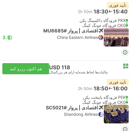
تأیید فوری
18:30
15:40
2h 50m
PKX فرودگاه داکسینگ پکن
CKG فرودگاه چونگ کینگ
اقتصادی | پرواز #MU6685
3.3
China Eastern Airlines
USD 118
هم اکنون رزرو کنید
مالیات‌ها لحاظ شده
|
به ازای هر بزرگسال
تأیید فوری
18:50
16:00
2h 50m
PEK فرودگاه پایتخت پکن
CKG فرودگاه چونگ کینگ
اقتصادی | پرواز #SC5021
Shandong Airlines