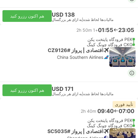
USD 138
هم اکنون رزرو کنید
مالیات‌ها لحاظ شده
|
به ازای هر بزرگسال
01:55
23:05
2h 50m
+1
PEK فرودگاه پایتخت پکن
CKG فرودگاه چونگ کینگ
اقتصادی | پرواز #CZ9126
China Southern Airlines
USD 171
هم اکنون رزرو کنید
مالیات‌ها لحاظ شده
|
به ازای هر بزرگسال
تأیید فوری
09:40
07:00
2h 40m
PEK فرودگاه پایتخت پکن
CKG فرودگاه چونگ کینگ
اقتصادی | پرواز #SC5035