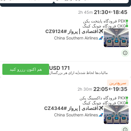
21:30
18:45
2h 45m
PEK فرودگاه پایتخت پکن
CKG فرودگاه چونگ کینگ
اقتصادی | پرواز #CZ9124
China Southern Airlines
USD 171
هم اکنون رزرو کنید
مالیات‌ها لحاظ شده
|
به ازای هر بزرگسال
سریع‌ترین
22:05
19:35
2h 30m
PKX فرودگاه داکسینگ پکن
CKG فرودگاه چونگ کینگ
اقتصادی | پرواز #CZ4344
China Southern Airlines