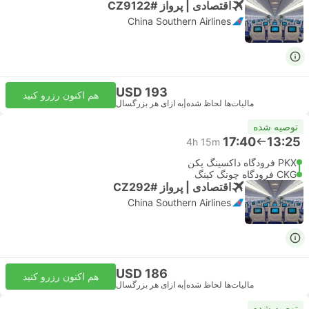
اقتصادی | پرواز #CZ9122
China Southern Airlines
USD 193
هم اکنون رزرو کنید
مالیات‌ها لحاظ شده
|
به ازای هر بزرگسال
توصیه شده
17:40
13:25
4h 15m
PKX فرودگاه داکسینگ پکن
CKG فرودگاه چونگ کینگ
اقتصادی | پرواز #CZ292
China Southern Airlines
USD 186
هم اکنون رزرو کنید
مالیات‌ها لحاظ شده
|
به ازای هر بزرگسال
توصیه شده