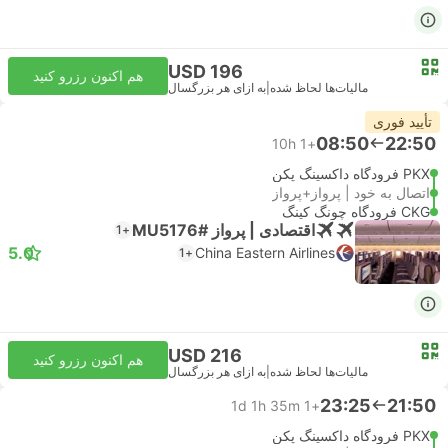
USD 196
هم اکنون رزرو کنید
مالیات‌ها لحاظ شده
|
به ازای هر بزرگسال
تأیید فوری
08:50
22:50
10h
+1
PKX فرودگاه داکسینگ پکن
اتصال به خود | پرواز+پرواز
CKG فرودگاه چونگ کینگ
اقتصادی | پرواز #MU5176
+1
5.0
China Eastern Airlines
+1
USD 216
هم اکنون رزرو کنید
مالیات‌ها لحاظ شده
|
به ازای هر بزرگسال
23:25
21:50
1d 1h 35m
+1
PKX فرودگاه داکسینگ پکن