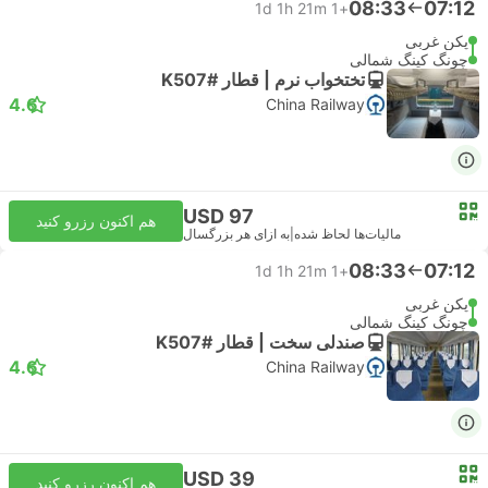
08:33
07:12
1d 1h 21m
+1
پکن غربی
چونگ کینگ شمالی
تختخواب نرم | قطار #K507
4.6
China Railway
USD 97
هم اکنون رزرو کنید
مالیات‌ها لحاظ شده
|
به ازای هر بزرگسال
08:33
07:12
1d 1h 21m
+1
پکن غربی
چونگ کینگ شمالی
صندلی سخت | قطار #K507
4.6
China Railway
USD 39
هم اکنون رزرو کنید