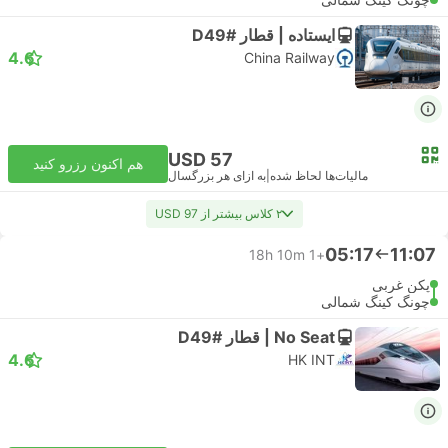
ایستاده | قطار #D49
4.6
China Railway
USD 57
هم اکنون رزرو کنید
مالیات‌ها لحاظ شده
|
به ازای هر بزرگسال
۲ کلاس بیشتر از USD 97
05:17
11:07
18h 10m
+1
پکن غربی
چونگ کینگ شمالی
No Seat | قطار #D49
4.6
HK INT