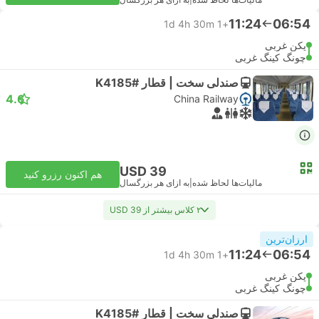
مالیات‌ها لحاظ شده
|
به ازای هر بزرگسال
11:24
06:54
1d 4h 30m
+1
پکن غربی
چونگ کینگ غربی
صندلی سخت | قطار #K4185
4.6
China Railway
USD 39
هم اکنون رزرو کنید
مالیات‌ها لحاظ شده
|
به ازای هر بزرگسال
۲ کلاس بیشتر از USD 39
ارزان‌ترین
11:24
06:54
1d 4h 30m
+1
پکن غربی
چونگ کینگ غربی
صندلی سخت | قطار #K4185