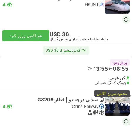
4.6
HK INT
USD 36
هم اکنون رزرو کنید
مالیات‌ها لحاظ شده
|
به ازای هر بزرگسال
۲ کلاس بیشتر از USD 36
پرفروش
13:55
06:55
7h
پکن غربی
چونگ کینگ شمالی
محبوب‌ترین کلاس
صندلی درجه دو | قطار #G329
4.6
China Railway