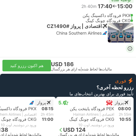
17:40
15:00
2h 40m
PKX فرودگاه داکسینگ پکن
CKG فرودگاه چونگ کینگ
اقتصادی | پرواز #CZ1490
China Southern Airlines
USD 186
هم اکنون رزرو کنید
مالیات‌ها لحاظ شده
|
به ازای هر بزرگسال
فوری
رزرو لحظه آخری؟
تأیید فوری برای بهترین انتخاب‌های ما
5.0
پرواز
پرواز
08:00
PEK فرودگاه پایتخت پکن
08:15
PKX فرودگاه داکسینگ پکن
2h 55m
اقتصادی | Hainan Airlines
2h 45m
اقتصادی | China Southern Airlines
10:55
CKG فرودگاه چونگ کینگ
11:00
CKG فرودگاه چونگ کینگ
ورود در دوشنبه, اوت 10
ورود در دوشنبه, اوت 10
138
USD 124
مالیات‌ها لحاظ شده
|
به ازای هر بزرگسال
مالیات‌ها لحاظ شده
|
به ازای