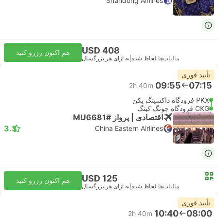
Shandong Airlines
USD 408
هم اکنون رزرو کنید
مالیات‌ها لحاظ شده
|
به ازای هر بزرگسال
تأیید فوری
09:55
07:15
2h 40m
PKX فرودگاه داکسینگ پکن
CKG فرودگاه چونگ کینگ
اقتصادی | پرواز #MU6681
3.3
China Eastern Airlines
USD 125
هم اکنون رزرو کنید
مالیات‌ها لحاظ شده
|
به ازای هر بزرگسال
تأیید فوری
10:40
08:00
2h 40m