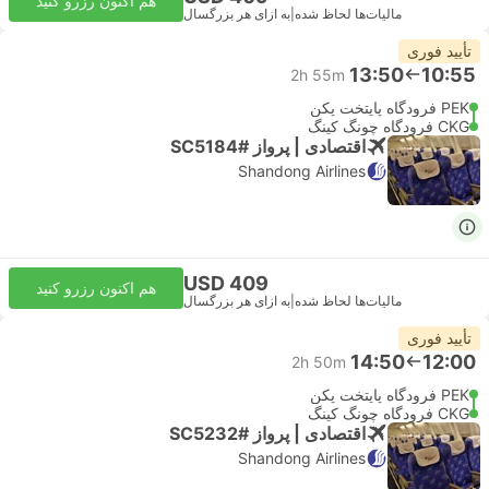
هم اکنون رزرو کنید
مالیات‌ها لحاظ شده
|
به ازای هر بزرگسال
تأیید فوری
13:50
10:55
2h 55m
PEK فرودگاه پایتخت پکن
CKG فرودگاه چونگ کینگ
اقتصادی | پرواز #SC5184
Shandong Airlines
USD 409
هم اکنون رزرو کنید
مالیات‌ها لحاظ شده
|
به ازای هر بزرگسال
تأیید فوری
14:50
12:00
2h 50m
PEK فرودگاه پایتخت پکن
CKG فرودگاه چونگ کینگ
اقتصادی | پرواز #SC5232
Shandong Airlines