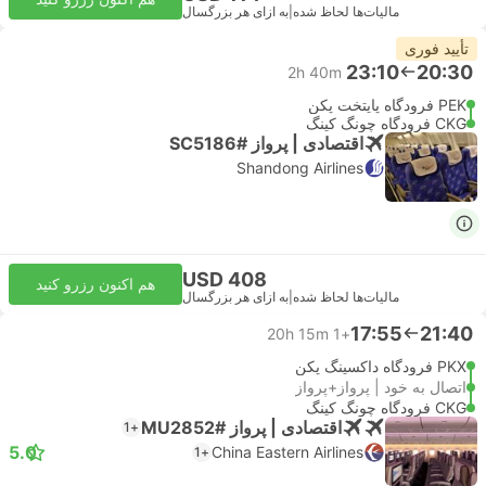
مالیات‌ها لحاظ شده
|
به ازای هر بزرگسال
تأیید فوری
23:10
20:30
2h 40m
PEK فرودگاه پایتخت پکن
CKG فرودگاه چونگ کینگ
اقتصادی | پرواز #SC5186
Shandong Airlines
USD 408
هم اکنون رزرو کنید
مالیات‌ها لحاظ شده
|
به ازای هر بزرگسال
17:55
21:40
20h 15m
+1
PKX فرودگاه داکسینگ پکن
اتصال به خود | پرواز+پرواز
CKG فرودگاه چونگ کینگ
اقتصادی | پرواز #MU2852
+1
5.0
China Eastern Airlines
+1