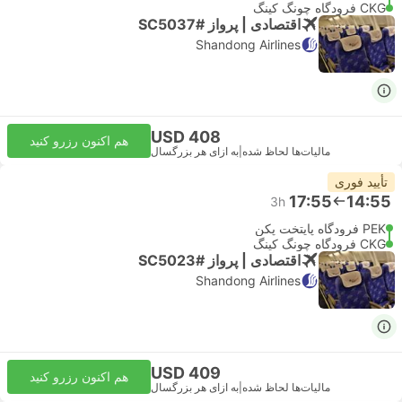
CKG فرودگاه چونگ کینگ
اقتصادی | پرواز #SC5037
Shandong Airlines
USD 408
هم اکنون رزرو کنید
مالیات‌ها لحاظ شده
|
به ازای هر بزرگسال
تأیید فوری
17:55
14:55
3h
PEK فرودگاه پایتخت پکن
CKG فرودگاه چونگ کینگ
اقتصادی | پرواز #SC5023
Shandong Airlines
USD 409
هم اکنون رزرو کنید
مالیات‌ها لحاظ شده
|
به ازای هر بزرگسال