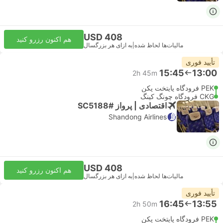
USD 408
هم اکنون رزرو کنید
مالیات‌ها لحاظ شده
|
به ازای هر بزرگسال
تأیید فوری
15:45
13:00
2h 45m
PEK فرودگاه پایتخت پکن
CKG فرودگاه چونگ کینگ
اقتصادی | پرواز #SC5188
Shandong Airlines
USD 408
هم اکنون رزرو کنید
مالیات‌ها لحاظ شده
|
به ازای هر بزرگسال
تأیید فوری
16:45
13:55
2h 50m
PEK فرودگاه پایتخت پکن