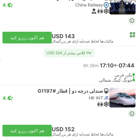
4.6
China Railway
USD 143
هم اکنون رزرو کنید
مالیات‌ها لحاظ شده
|
به ازای هر بزرگسال
۲ کلاس بیشتر از USD 224
17:10
07:44
9h 26m
پکن غربی
چونگ کینگ شمالی
صندلی درجه دو | قطار #G1197
4.6
HK INT
USD 152
هم اکنون رزرو کنید
مالیات‌ها لحاظ شده
|
به ازای هر بزرگسال