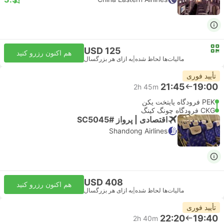
USD 125
هم اکنون رزرو کنید
مالیات‌ها لحاظ شده
|
به ازای هر بزرگسال
تأیید فوری
21:45
19:00
2h 45m
PEK فرودگاه پایتخت پکن
CKG فرودگاه چونگ کینگ
اقتصادی | پرواز #SC5045
Shandong Airlines
USD 408
هم اکنون رزرو کنید
مالیات‌ها لحاظ شده
|
به ازای هر بزرگسال
تأیید فوری
22:20
19:40
2h 40m