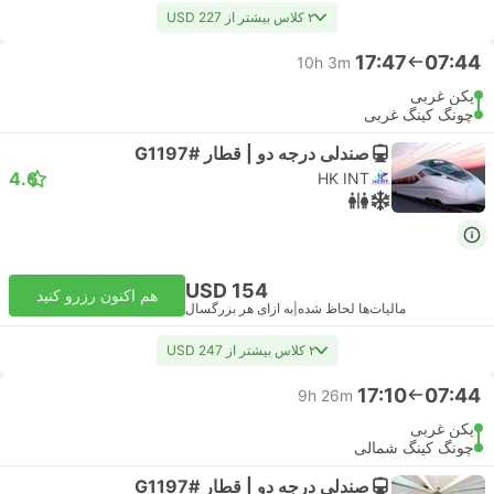
۲ کلاس بیشتر از USD 227
17:47
07:44
10h 3m
پکن غربی
چونگ کینگ غربی
صندلی درجه دو | قطار #G1197
4.6
HK INT
USD 154
هم اکنون رزرو کنید
مالیات‌ها لحاظ شده
|
به ازای هر بزرگسال
۲ کلاس بیشتر از USD 247
17:10
07:44
9h 26m
پکن غربی
چونگ کینگ شمالی
صندلی درجه دو | قطار #G1197