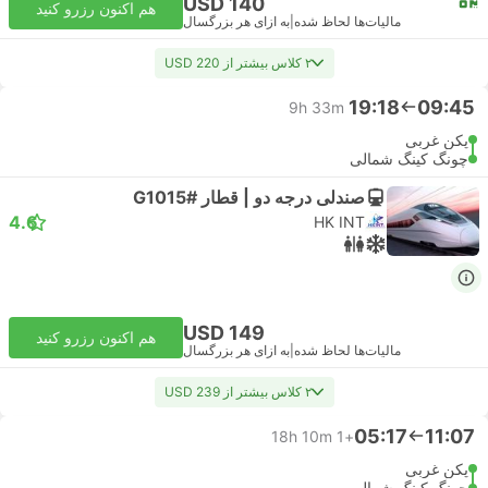
USD 140
هم اکنون رزرو کنید
مالیات‌ها لحاظ شده
|
به ازای هر بزرگسال
۲ کلاس بیشتر از USD 220
19:18
09:45
9h 33m
پکن غربی
چونگ کینگ شمالی
صندلی درجه دو | قطار #G1015
4.6
HK INT
USD 149
هم اکنون رزرو کنید
مالیات‌ها لحاظ شده
|
به ازای هر بزرگسال
۲ کلاس بیشتر از USD 239
05:17
11:07
18h 10m
+1
پکن غربی
چونگ کینگ شمالی