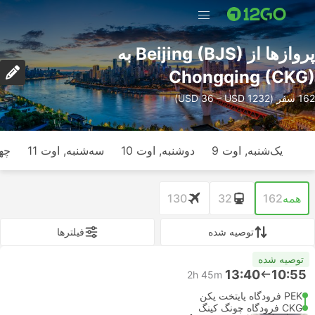
پرواز‌ها از Beijing (BJS) به
Chongqing (CKG)
162 سفر (USD 36 – USD 1232)
یک‌شنبه, اوت 9
دوشنبه, اوت 10
سه‌شنبه, اوت 11
چها
همه
162
32
130
توصیه شده
فیلتر‌ها
توصیه شده
13:40
10:55
2h 45m
PEK فرودگاه پایتخت پکن
CKG فرودگاه چونگ کینگ