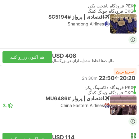
PEK فرودگاه پایتخت پکن
CKG فرودگاه چونگ کینگ
اقتصادی | پرواز #SC5194
Shandong Airlines
USD 408
هم اکنون رزرو کنید
مالیات‌ها لحاظ شده
|
به ازای هر بزرگسال
سریع‌ترین
22:50
20:20
2h 30m
PKX فرودگاه داکسینگ پکن
CKG فرودگاه چونگ کینگ
اقتصادی | پرواز #MU6486
3.3
China Eastern Airlines
USD 114
هم اکنون رزرو کنید