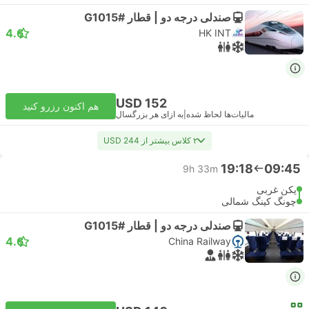
صندلی درجه دو | قطار #G1015
4.6
HK INT
USD 152
هم اکنون رزرو کنید
مالیات‌ها لحاظ شده
|
به ازای هر بزرگسال
۲ کلاس بیشتر از USD 244
19:18
09:45
9h 33m
پکن غربی
چونگ کینگ شمالی
صندلی درجه دو | قطار #G1015
4.6
China Railway