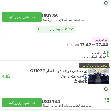
USD 36
هم اکنون رزرو کنید
مالیات‌ها لحاظ شده
|
به ازای هر بزرگسال
۲ کلاس بیشتر از USD 36
پرفروش
17:47
07:44
10h 3m
پکن غربی
چونگ کینگ غربی
محبوب‌ترین کلاس
صندلی درجه دو | قطار #G1197
4.6
China Railway
USD 144
هم اکنون رزرو کنید
مالیات‌ها لحاظ شده
|
به ازای هر بزرگسال