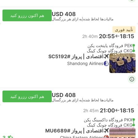
USD 408
هم اکنون رزرو کنید
مالیات‌ها لحاظ شده
|
به ازای هر بزرگسال
تأیید فوری
20:55
18:15
2h 40m
PEK فرودگاه پایتخت پکن
CKG فرودگاه چونگ کینگ
اقتصادی | پرواز #SC5192
Shandong Airlines
USD 408
هم اکنون رزرو کنید
مالیات‌ها لحاظ شده
|
به ازای هر بزرگسال
21:00
18:15
2h 45m
PKX فرودگاه داکسینگ پکن
CKG فرودگاه چونگ کینگ
اقتصادی | پرواز #MU6689
3.3
China Eastern Airlines