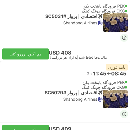
PEK فرودگاه پایتخت پکن
CKG فرودگاه چونگ کینگ
اقتصادی | پرواز #SC5031
Shandong Airlines
USD 408
هم اکنون رزرو کنید
مالیات‌ها لحاظ شده
|
به ازای هر بزرگسال
تأیید فوری
11:45
08:45
3h
PEK فرودگاه پایتخت پکن
CKG فرودگاه چونگ کینگ
اقتصادی | پرواز #SC5029
Shandong Airlines
USD 409