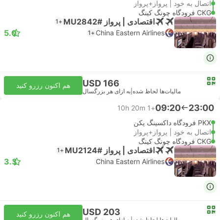
اتصال به خود | پرواز+پرواز
CKG فرودگاه چونگ کینگ
اقتصادی | پرواز #MU2842
+1
5.0
China Eastern Airlines
+1
USD 166
هم اکنون رزرو کنید
مالیات‌ها لحاظ شده
|
به ازای هر بزرگسال
09:20
23:00
10h 20m
+1
PKX فرودگاه داکسینگ پکن
اتصال به خود | پرواز+پرواز
CKG فرودگاه چونگ کینگ
اقتصادی | پرواز #MU2124
+1
3.3
China Eastern Airlines
USD 203
هم اکنون رزرو کنید