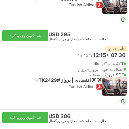
Turkish Airlines
USD 295
هم اکنون رزرو کنید
مالیات‌ها لحاظ شده
|
به ازای هر بزرگسال
تأیید فوری
12:15
07:30
4h 45m
AYT فرودگاه آنتالیا
اتصال به خود | پرواز+پرواز
SOF فرودگاه صوفیه
اقتصادی | پرواز #TK2429
+1
Turkish Airlines
USD 206
هم اکنون رزرو کنید
مالیات‌ها لحاظ شده
|
به ازای هر بزرگسال