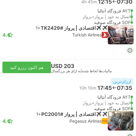
12:15
07:30
4h 45m
AYT فرودگاه آنتالیا
اتصال به خود | پرواز+پرواز
SOF فرودگاه صوفیه
اقتصادی | پرواز #TK2429
+1
4.6
Turkish Airlines
USD 203
هم اکنون رزرو کنید
مالیات‌ها لحاظ شده
|
به ازای هر بزرگسال
ارزان‌ترین
17:45
07:35
10h 10m
AYT فرودگاه آنتالیا
اتصال به خود | پرواز+پرواز
SOF فرودگاه صوفیه
اقتصادی | پرواز #PC2001
+1
4.0
Pegasus Airlines