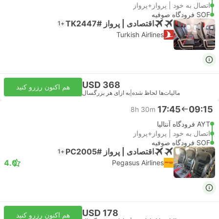
اتصال به خود | پرواز+پرواز
SOF فرودگاه صوفیه
اقتصادی | پرواز #TK2447
+1
Turkish Airlines
USD 368
هم اکنون رزرو کنید
مالیات‌ها لحاظ شده
|
به ازای هر بزرگسال
17:45
09:15
8h 30m
AYT فرودگاه آنتالیا
اتصال به خود | پرواز+پرواز
SOF فرودگاه صوفیه
اقتصادی | پرواز #PC2005
+1
4.0
Pegasus Airlines
USD 178
هم اکنون رزرو کنید