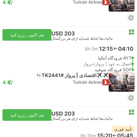
4.6
Turkish Airlines
USD 203
هم اکنون رزرو کنید
مالیات‌ها لحاظ شده
|
به ازای هر بزرگسال
12:15
04:10
8h 5m
AYT فرودگاه آنتالیا
اتصال به خود | پرواز+پرواز
SOF فرودگاه صوفیه
اقتصادی | پرواز #TK2441
+1
4.6
Turkish Airlines
USD 203
هم اکنون رزرو کنید
مالیات‌ها لحاظ شده
|
به ازای هر بزرگسال
تأیید فوری
15:20
05:45
9h 35m