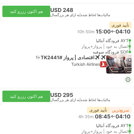
USD 248
هم اکنون رزرو کنید
مالیات‌ها لحاظ شده
|
به ازای هر بزرگسال
تأیید فوری
15:00
04:10
10h 50m
AYT فرودگاه آنتالیا
اتصال به خود | پرواز+پرواز
SOF فرودگاه صوفیه
اقتصادی | پرواز #TK2441
+1
Turkish Airlines
USD 295
هم اکنون رزرو کنید
مالیات‌ها لحاظ شده
|
به ازای هر بزرگسال
سریع‌ترین
تأیید فوری
08:45
04:10
4h 35m
AYT فرودگاه آنتالیا
اتصال به خود | پرواز+پرواز