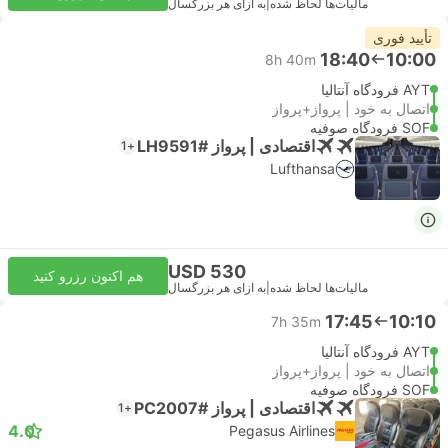
مالیات‌ها لحاظ شده
|
به ازای هر بزرگسال
تأیید فوری
18:40
10:00
8h 40m
AYT فرودگاه آنتالیا
اتصال به خود | پرواز+پرواز
SOF فرودگاه صوفیه
اقتصادی | پرواز #LH9591
+1
Lufthansa
USD 530
هم اکنون رزرو کنید
مالیات‌ها لحاظ شده
|
به ازای هر بزرگسال
17:45
10:10
7h 35m
AYT فرودگاه آنتالیا
اتصال به خود | پرواز+پرواز
SOF فرودگاه صوفیه
اقتصادی | پرواز #PC2007
+1
4.0
Pegasus Airlines