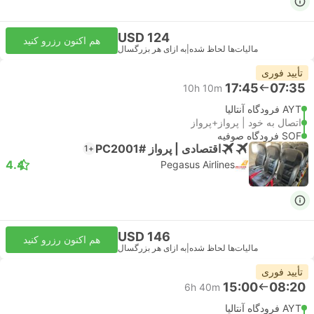
USD 124
هم اکنون رزرو کنید
مالیات‌ها لحاظ شده
|
به ازای هر بزرگسال
تأیید فوری
17:45
07:35
10h 10m
AYT فرودگاه آنتالیا
اتصال به خود | پرواز+پرواز
SOF فرودگاه صوفیه
اقتصادی | پرواز #PC2001
+1
4.4
Pegasus Airlines
USD 146
هم اکنون رزرو کنید
مالیات‌ها لحاظ شده
|
به ازای هر بزرگسال
تأیید فوری
15:00
08:20
6h 40m
AYT فرودگاه آنتالیا