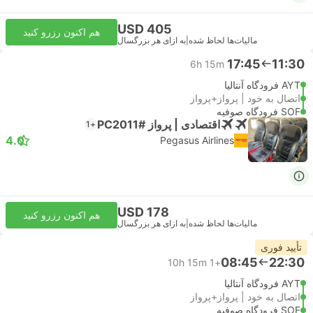
USD 405
هم اکنون رزرو کنید
مالیات‌ها لحاظ شده
|
به ازای هر بزرگسال
17:45
11:30
6h 15m
AYT فرودگاه آنتالیا
اتصال به خود | پرواز+پرواز
SOF فرودگاه صوفیه
اقتصادی | پرواز #PC2011
+1
4.0
Pegasus Airlines
USD 178
هم اکنون رزرو کنید
مالیات‌ها لحاظ شده
|
به ازای هر بزرگسال
تأیید فوری
08:45
22:30
10h 15m
+1
AYT فرودگاه آنتالیا
اتصال به خود | پرواز+پرواز
SOF فرودگاه صوفیه