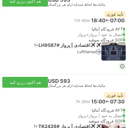
هم اکنون رزرو کنید
مالیات‌ها لحاظ شده
|
به ازای هر بزرگسال
تأیید فوری
18:40
07:00
11h 40m
AYT فرودگاه آنتالیا
اتصال به خود | پرواز+پرواز
SOF فرودگاه صوفیه
اقتصادی | پرواز #LH9587
+1
Lufthansa
USD 593
هم اکنون رزرو کنید
مالیات‌ها لحاظ شده
|
به ازای هر بزرگسال
تأیید فوری
15:00
07:30
7h 30m
AYT فرودگاه آنتالیا
اتصال به خود | پرواز+پرواز
SOF فرودگاه صوفیه
اقتصادی | پرواز #TK2429
+1