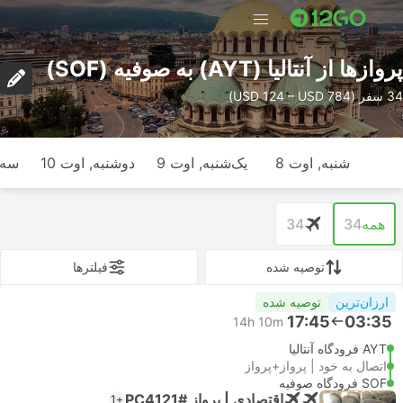
پرواز‌ها از آنتالیا (AYT) به صوفیه (SOF)
34 سفر (USD 124 – USD 784)
شنبه, اوت 8
یک‌شنبه, اوت 9
دوشنبه, اوت 10
سه‌ش
همه
34
34
توصیه شده
فیلتر‌ها
ارزان‌ترین
توصیه شده
17:45
03:35
14h 10m
AYT فرودگاه آنتالیا
اتصال به خود | پرواز+پرواز
SOF فرودگاه صوفیه
اقتصادی | پرواز #PC4121
+1