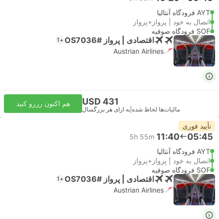
AYT فرودگاه آنتالیا
اتصال به خود | پرواز+پرواز
SOF فرودگاه صوفیه
اقتصادی | پرواز #OS7036
+1
Austrian Airlines
USD 431
هم اکنون رزرو کنید
مالیات‌ها لحاظ شده
|
به ازای هر بزرگسال
تأیید فوری
11:40
05:45
5h 55m
AYT فرودگاه آنتالیا
اتصال به خود | پرواز+پرواز
SOF فرودگاه صوفیه
اقتصادی | پرواز #OS7036
+1
Austrian Airlines