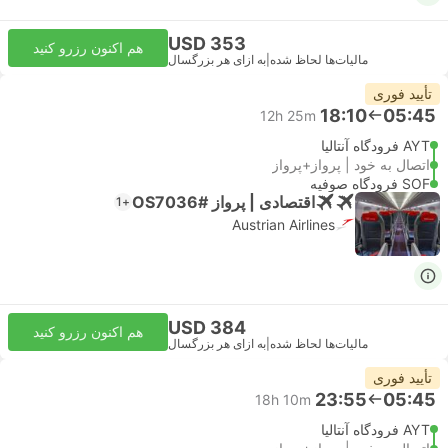
USD 353
هم اکنون رزرو کنید
مالیات‌ها لحاظ شده
|
به ازای هر بزرگسال
تأیید فوری
18:10
05:45
12h 25m
AYT فرودگاه آنتالیا
اتصال به خود | پرواز+پرواز
SOF فرودگاه صوفیه
اقتصادی | پرواز #OS7036
+1
Austrian Airlines
USD 384
هم اکنون رزرو کنید
مالیات‌ها لحاظ شده
|
به ازای هر بزرگسال
تأیید فوری
23:55
05:45
18h 10m
AYT فرودگاه آنتالیا