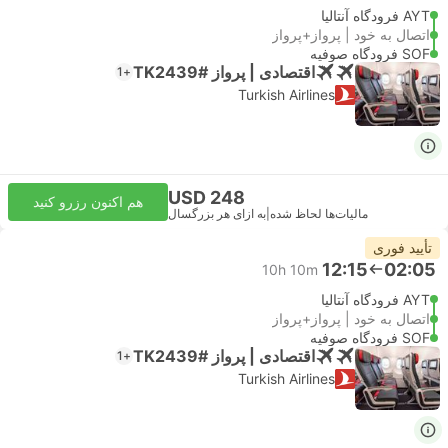
AYT فرودگاه آنتالیا
اتصال به خود | پرواز+پرواز
SOF فرودگاه صوفیه
اقتصادی | پرواز #TK2439
+1
Turkish Airlines
USD 248
هم اکنون رزرو کنید
مالیات‌ها لحاظ شده
|
به ازای هر بزرگسال
تأیید فوری
12:15
02:05
10h 10m
AYT فرودگاه آنتالیا
اتصال به خود | پرواز+پرواز
SOF فرودگاه صوفیه
اقتصادی | پرواز #TK2439
+1
Turkish Airlines