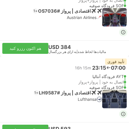
اتصال به خود | پرواز+پرواز
SOF فرودگاه صوفیه
اقتصادی | پرواز #OS7036
+1
Austrian Airlines
USD 384
هم اکنون رزرو کنید
مالیات‌ها لحاظ شده
|
به ازای هر بزرگسال
تأیید فوری
23:15
07:00
16h 15m
AYT فرودگاه آنتالیا
اتصال به خود | پرواز+پرواز
SOF فرودگاه صوفیه
اقتصادی | پرواز #LH9587
+1
Lufthansa
USD 593