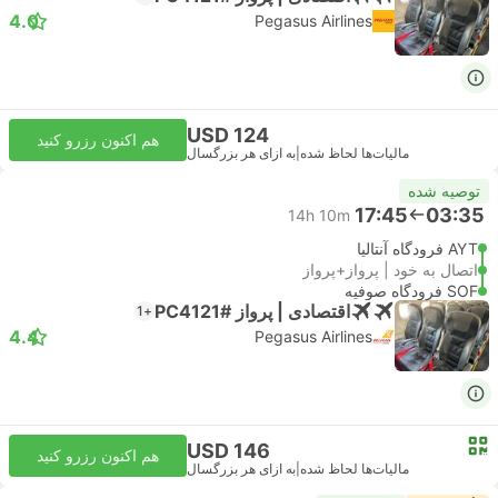
4.0
Pegasus Airlines
USD 124
هم اکنون رزرو کنید
مالیات‌ها لحاظ شده
|
به ازای هر بزرگسال
توصیه شده
17:45
03:35
14h 10m
AYT فرودگاه آنتالیا
اتصال به خود | پرواز+پرواز
SOF فرودگاه صوفیه
اقتصادی | پرواز #PC4121
+1
4.4
Pegasus Airlines
USD 146
هم اکنون رزرو کنید
مالیات‌ها لحاظ شده
|
به ازای هر بزرگسال