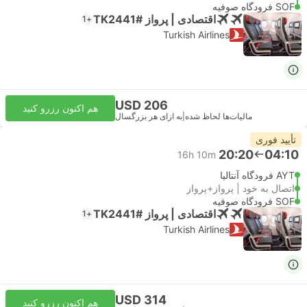
SOF فرودگاه صوفیه
اقتصادی | پرواز #TK2441
+1
Turkish Airlines
USD 206
هم اکنون رزرو کنید
مالیات‌ها لحاظ شده
|
به ازای هر بزرگسال
تأیید فوری
20:20
04:10
16h 10m
AYT فرودگاه آنتالیا
اتصال به خود | پرواز+پرواز
SOF فرودگاه صوفیه
اقتصادی | پرواز #TK2441
+1
Turkish Airlines
USD 314
هم اکنون رزرو کنید