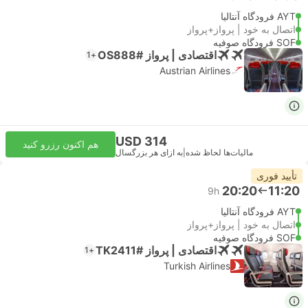
AYT فرودگاه آنتالیا
اتصال به خود | پرواز+پرواز
SOF فرودگاه صوفیه
اقتصادی | پرواز #OS888
+1
Austrian Airlines
USD 314
هم اکنون رزرو کنید
مالیات‌ها لحاظ شده
|
به ازای هر بزرگسال
تأیید فوری
20:20
11:20
9h
AYT فرودگاه آنتالیا
اتصال به خود | پرواز+پرواز
SOF فرودگاه صوفیه
اقتصادی | پرواز #TK2411
+1
Turkish Airlines