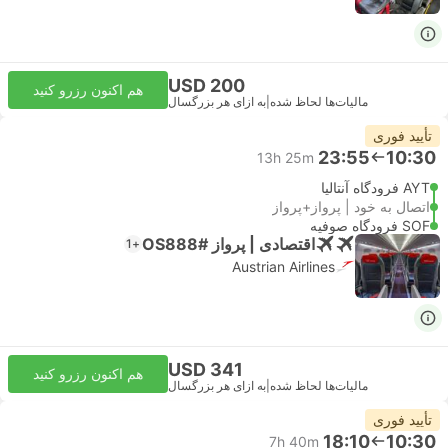
USD 200
هم اکنون رزرو کنید
مالیات‌ها لحاظ شده
|
به ازای هر بزرگسال
تأیید فوری
23:55
10:30
13h 25m
AYT فرودگاه آنتالیا
اتصال به خود | پرواز+پرواز
SOF فرودگاه صوفیه
اقتصادی | پرواز #OS888
+1
Austrian Airlines
USD 341
هم اکنون رزرو کنید
مالیات‌ها لحاظ شده
|
به ازای هر بزرگسال
تأیید فوری
18:10
10:30
7h 40m