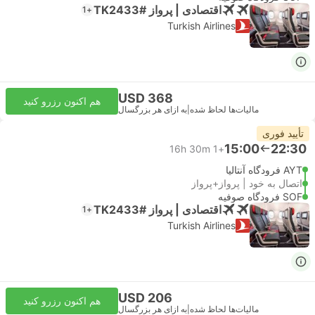
اقتصادی | پرواز #TK2433
+1
Turkish Airlines
USD 368
هم اکنون رزرو کنید
مالیات‌ها لحاظ شده
|
به ازای هر بزرگسال
تأیید فوری
15:00
22:30
16h 30m
+1
AYT فرودگاه آنتالیا
اتصال به خود | پرواز+پرواز
SOF فرودگاه صوفیه
اقتصادی | پرواز #TK2433
+1
Turkish Airlines
USD 206
هم اکنون رزرو کنید
مالیات‌ها لحاظ شده
|
به ازای هر بزرگسال