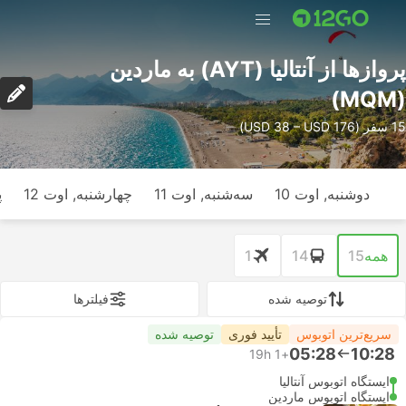
پرواز‌ها از آنتالیا (AYT) به ماردین
(MQM)
15 سفر (USD 38 – USD 176)
دوشنبه, اوت 10
سه‌شنبه, اوت 11
چهارشنبه, اوت 12
پ
همه
15
14
1
توصیه شده
فیلتر‌ها
سریع‌ترین اتوبوس
تأیید فوری
توصیه شده
05:28
10:28
19h
+1
ایستگاه اتوبوس آنتالیا
ایستگاه اتوبوس ماردین