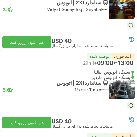
استاندارد2X1 | اتوبوس
3.0
Midyat Guneydogu Seyahat
USD 40
هم اکنون رزرو کنید
مالیات‌ها لحاظ شده
|
به ازای هر بزرگسال
تأیید فوری
توصیه شده
09:00
13:00
20h
+1
ایستگاه اتوبوس آنتالیا
ایستگاه اتوبوس ماردین
استاندارد2X1 | اتوبوس
5.0
Martur Turizm
USD 40
هم اکنون رزرو کنید
مالیات‌ها لحاظ شده
|
به ازای هر بزرگسال
تأیید فوری
توصیه شده