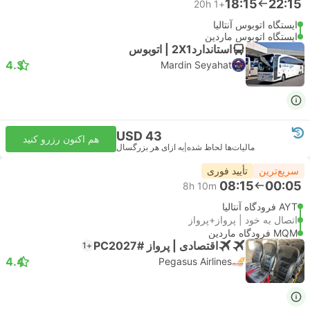
18:15
22:15
20h
+1
ایستگاه اتوبوس آنتالیا
ایستگاه اتوبوس ماردین
استاندارد2X1 | اتوبوس
4.3
Mardin Seyahat
USD 43
هم اکنون رزرو کنید
مالیات‌ها لحاظ شده
|
به ازای هر بزرگسال
سریع‌ترین
تأیید فوری
08:15
00:05
8h 10m
AYT فرودگاه آنتالیا
اتصال به خود | پرواز+پرواز
MQM فرودگاه ماردین
اقتصادی | پرواز #PC2027
+1
4.4
Pegasus Airlines