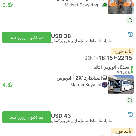
3.0
Midyat Seyyidoglu
USD 38
هم اکنون رزرو کنید
مالیات‌ها لحاظ شده
|
به ازای هر بزرگسال
تأیید فوری
18:15
22:15
20h
+1
ایستگاه اتوبوس آنتالیا
Artuklu
استاندارد2X1 | اتوبوس
4.3
Mardin Seyahat
USD 43
هم اکنون رزرو کنید
مالیات‌ها لحاظ شده
|
به ازای هر بزرگسال
تأیید فوری