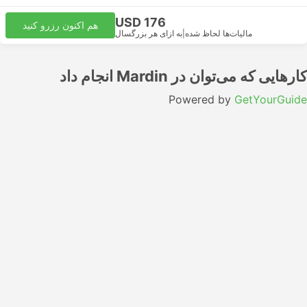
USD 176
هم اکنون رزرو کنید
مالیات‌ها لحاظ شده
|
به ازای هر بزرگسال
کارهایی که می‌توان در Mardin انجام داد
Powered by
GetYourGuide