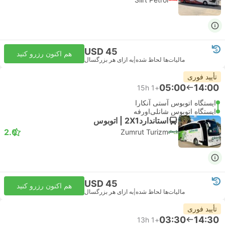
USD 45
هم اکنون رزرو کنید
مالیات‌ها لحاظ شده
|
به ازای هر بزرگسال
تأیید فوری
05:00
14:00
15h
+1
ایستگاه اتوبوس آستی آنکارا
ایستگاه اتوبوس شانلی‌اورفه
استاندارد2X1 | اتوبوس
2.0
Zumrut Turizm
USD 45
هم اکنون رزرو کنید
مالیات‌ها لحاظ شده
|
به ازای هر بزرگسال
تأیید فوری
03:30
14:30
13h
+1