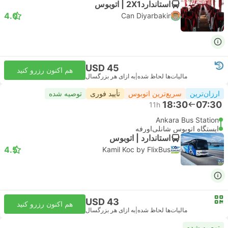
استاندارد2X1 | اتوبوس
4.0
Can Diyarbakir
USD 45
هم اکنون رزرو کنید
مالیات‌ها لحاظ شده
|
به ازای هر بزرگسال
ارزان‌ترین
سریع‌ترین اتوبوس
تأیید فوری
توصیه شده
18:30
07:30
11h
Ankara Bus Station
ایستگاه اتوبوس شانلی‌اورفه
استاندارد | اتوبوس
4.5
Kamil Koc by FlixBus
USD 43
هم اکنون رزرو کنید
مالیات‌ها لحاظ شده
|
به ازای هر بزرگسال
توصیه شده