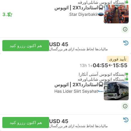
ایستگاه اتوبوس شانلی‌اورفه
استاندارد2X1 | اتوبوس
3.3
Star Diyarbakir
USD 45
هم اکنون رزرو کنید
مالیات‌ها لحاظ شده
|
به ازای هر بزرگسال
تأیید فوری
04:55
15:55
13h
+1
ایستگاه اتوبوس آستی آنکارا
ایستگاه اتوبوس شانلی‌اورفه
استاندارد2X1 | اتوبوس
Has Lider Siirt Seyahat
USD 45
هم اکنون رزرو کنید
مالیات‌ها لحاظ شده
|
به ازای هر بزرگسال