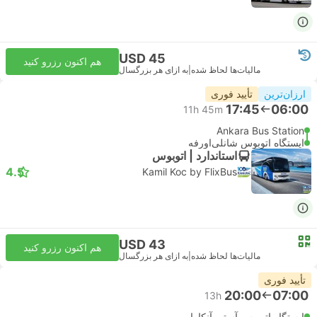
USD 45
هم اکنون رزرو کنید
مالیات‌ها لحاظ شده
|
به ازای هر بزرگسال
ارزان‌ترین
تأیید فوری
17:45
06:00
11h 45m
Ankara Bus Station
ایستگاه اتوبوس شانلی‌اورفه
استاندارد | اتوبوس
4.5
Kamil Koc by FlixBus
USD 43
هم اکنون رزرو کنید
مالیات‌ها لحاظ شده
|
به ازای هر بزرگسال
تأیید فوری
20:00
07:00
13h
ایستگاه اتوبوس آستی آنکارا