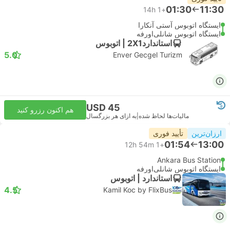
01:30
11:30
14h
+1
ایستگاه اتوبوس آستی آنکارا
ایستگاه اتوبوس شانلی‌اورفه
استاندارد2X1 | اتوبوس
5.0
Enver Gecgel Turizm
USD 45
هم اکنون رزرو کنید
مالیات‌ها لحاظ شده
|
به ازای هر بزرگسال
ارزان‌ترین
تأیید فوری
01:54
13:00
12h 54m
+1
Ankara Bus Station
ایستگاه اتوبوس شانلی‌اورفه
استاندارد | اتوبوس
4.5
Kamil Koc by FlixBus