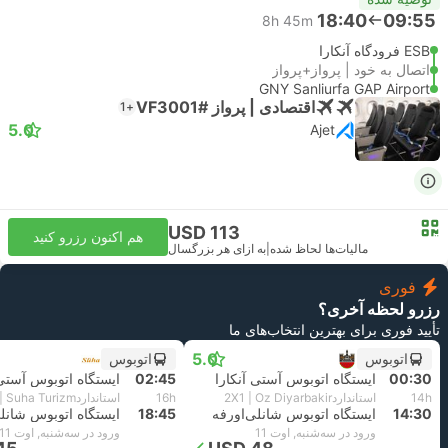
18:40
09:55
8h 45m
ESB فرودگاه آنکارا
اتصال به خود | پرواز+پرواز
GNY Sanliurfa GAP Airport
اقتصادی | پرواز #VF3001
+1
5.0
Ajet
USD 113
هم اکنون رزرو کنید
مالیات‌ها لحاظ شده
|
به ازای هر بزرگسال
فوری
رزرو لحظه آخری؟
تأیید فوری برای بهترین انتخاب‌های ما
5.0
اتوبوس
اتوبوس
00:30
ایستگاه اتوبوس آستی آنکارا
02:45
ایستگاه اتوبوس آستی 
14h
استاندارد2X1 | Oz Diyarbakir
16h
استاندارد2X1 | Suha Turizm
14:30
ایستگاه اتوبوس شانلی‌اورفه
18:45
ایستگاه اتوبوس شانلی
ورود در سه‌شنبه, اوت 11
ورود در سه‌شنبه, اوت 11