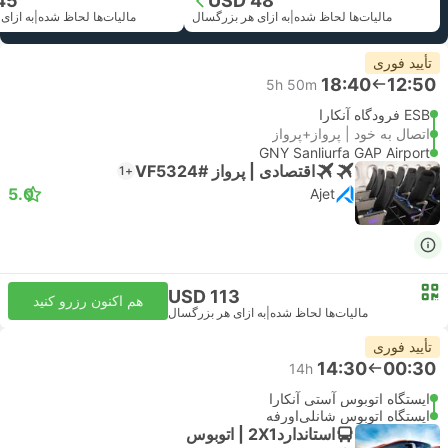
45
USD 48
مالیات‌ها لحاظ شده
|
به ازای هر بزرگسال
مالیات‌ها لحاظ شده
|
به ازای
تأیید فوری
18:40
12:50
5h 50m
ESB فرودگاه آنکارا
اتصال به خود | پرواز+پرواز
GNY Sanliurfa GAP Airport
اقتصادی | پرواز #VF5324
+1
5.0
Ajet
USD 113
هم اکنون رزرو کنید
مالیات‌ها لحاظ شده
|
به ازای هر بزرگسال
تأیید فوری
14:30
00:30
14h
ایستگاه اتوبوس آستی آنکارا
ایستگاه اتوبوس شانلی‌اورفه
استاندارد2X1 | اتوبوس