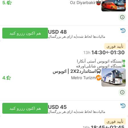
5.0
Oz Diyarbakir
USD 48
هم اکنون رزرو کنید
مالیات‌ها لحاظ شده
|
به ازای هر بزرگسال
تأیید فوری
14:30
01:30
13h
ایستگاه اتوبوس آستی آنکارا
ایستگاه اتوبوس شانلی‌اورفه
استاندارد2X2 | اتوبوس
4.1
Metro Turizm
USD 45
هم اکنون رزرو کنید
مالیات‌ها لحاظ شده
|
به ازای هر بزرگسال
تأیید فوری
18:45
02:45
16h