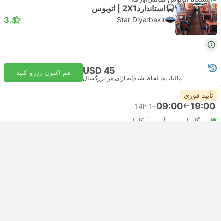
استاندارد2X1 | اتوبوس
3.3
Star Diyarbakir
USD 45
هم اکنون رزرو کنید
مالیات‌ها لحاظ شده
|
به ازای هر بزرگسال
تأیید فوری
09:00
19:00
14h
+1
ایستگاه اتوبوس آستی آنکارا
ایستگاه اتوبوس شانلی‌اورفه
استاندارد2X1 | اتوبوس
4.5
Star Batman
USD 45
هم اکنون رزرو کنید
مالیات‌ها لحاظ شده
|
به ازای هر بزرگسال