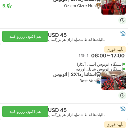
5.0
Ozlem Cizre Nuh
USD 45
هم اکنون رزرو کنید
مالیات‌ها لحاظ شده
|
به ازای هر بزرگسال
تأیید فوری
06:00
17:00
13h
+1
ایستگاه اتوبوس آستی آنکارا
ایستگاه اتوبوس شانلی‌اورفه
استاندارد2X1 | اتوبوس
Best Van
USD 45
هم اکنون رزرو کنید
مالیات‌ها لحاظ شده
|
به ازای هر بزرگسال
تأیید فوری