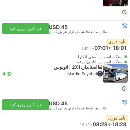
USD 45
هم اکنون رزرو کنید
مالیات‌ها لحاظ شده
|
به ازای هر بزرگسال
تأیید فوری
07:01
18:01
13h
+1
ایستگاه اتوبوس آستی آنکارا
ایستگاه اتوبوس شانلی‌اورفه
استاندارد2X1 | اتوبوس
4.3
Mardin Seyahat
USD 45
هم اکنون رزرو کنید
مالیات‌ها لحاظ شده
|
به ازای هر بزرگسال
تأیید فوری
08:28
18:28
14h
+1