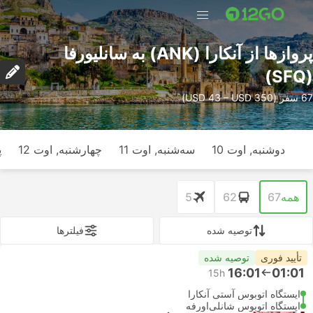
پرواز‌ها از آنکارا (ANK) به سانلیورفا
(SFQ)
67 سفر (USD 43 – USD 350)
دوشنبه, اوت 10
سه‌شنبه, اوت 11
چهارشنبه, اوت 12
پ
همه
67
62
5
توصیه شده
فیلتر‌ها
تأیید فوری
توصیه شده
16:01
01:01
15h
ایستگاه اتوبوس آستی آنکارا
ایستگاه اتوبوس شانلی‌اورفه