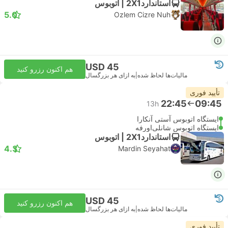
استاندارد2X1 | اتوبوس
5.0
Ozlem Cizre Nuh
USD 45
هم اکنون رزرو کنید
مالیات‌ها لحاظ شده
|
به ازای هر بزرگسال
تأیید فوری
22:45
09:45
13h
ایستگاه اتوبوس آستی آنکارا
ایستگاه اتوبوس شانلی‌اورفه
استاندارد2X1 | اتوبوس
4.3
Mardin Seyahat
USD 45
هم اکنون رزرو کنید
مالیات‌ها لحاظ شده
|
به ازای هر بزرگسال
تأیید فوری