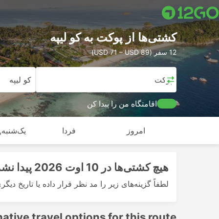
کشتی‌ها از پوکت به کو لیپه
12 سفر (USD 71 – USD 89)
پوکت
کو لیپه
اقامتگاه من را پیدا کن
امروز
فردا
یک‌شنبه, 
هیچ کشتی‌ها در 10 اوت 2026 پیدا نشد
لطفاً گزینه‌های زیر را مد نظر قرار داده یا تاریخ دیگر
native travel options for this route