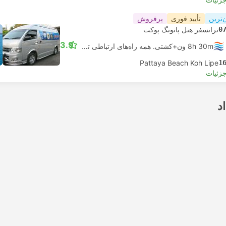
‌ترین
تأیید فوری
پرفروش
0
ترانسفر هتل پاتونگ پوکت
3.9
8h 30m ون+کشتی. همه راه‌های ارتباطی تضمین شده است
Pattaya Beach Koh Lipe
1
جزئیات