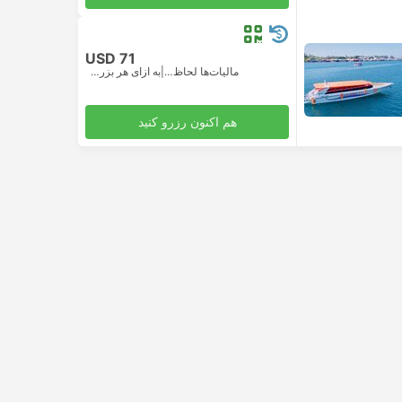
USD 71
مالیات‌ها لحاظ شده
|
به ازای هر بزرگسال
هم اکنون رزرو کنید