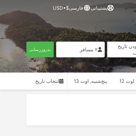
پشتیبانی
فارسی
$•USD
دن تاریخ
۲ مسافر
به‌روزرسانی
ت
وت 12
پنج‌شنبه, اوت 13
انتخاب تاریخ