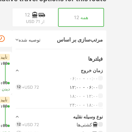
12
همه
12
از USD 71
مرتب‌سازی بر اساس
توصیه شده
تأیید
فیلتر‌ها
7:00
زمان خروج
۰۰:۰۰ - ۰۶:۰۰
6:00
۰۶:۰۰ - ۱۲:۰۰
12
USD 72+
دیدن 
۱۲:۰۰ - ۱۸:۰۰
تأیید
۱۸:۰۰ - ۲۴:۰۰
7:00
نوع وسیله نقلیه
کشتی‌ها
12
USD 72+
6:00
دیدن 