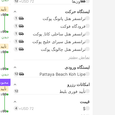
ون‌ها
12
USD 72+
تأیید
ایستگاه حرکت
7:00
ترانسفر هتل پاتونگ پوکت
1
فرودگاه فوکت
1
6:00
ترانسفر هتل ساحلی کاتا, پوکت
1
دیدن 
ترانسفر هتل سیرای خلیج پوکت
1
تأیید
ترانسفر هتل چالونگ پوکت
1
7:00
نمایش بیشتر
ایستگاه ورودی
6:00
Pattaya Beach Koh Lipe
12
دیدن 
محبوب 
امکانات رزرو
تأیید
تأیید فوری بلیط
12
7:00
قیمت
$
4
USD 72+
6:00