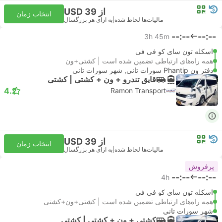
از USD 39
انتخاب زمان
مالیات‌ها لحاظ شده
|
به ازای هر بزرگسال
--:--
--:--
3h 45m
اسکله تون سای کو فی فی
همه راه‌های ارتباطی تضمین شده است | کشتی+ون
دفتر ون Phantip سورات تانی, شهر سورات تانی
قایق تندرو + ون +‌ کشتی | کشتی
4.2
Ramon Transport
از USD 39
انتخاب زمان
مالیات‌ها لحاظ شده
|
به ازای هر بزرگسال
پرفروش
--:--
--:--
4h
اسکله تون سای کو فی فی
همه راه‌های ارتباطی تضمین شده است | کشتی+ون+کشتی
شهر سورات تانی
کشتی + ون +‌ کشتی | کشتی