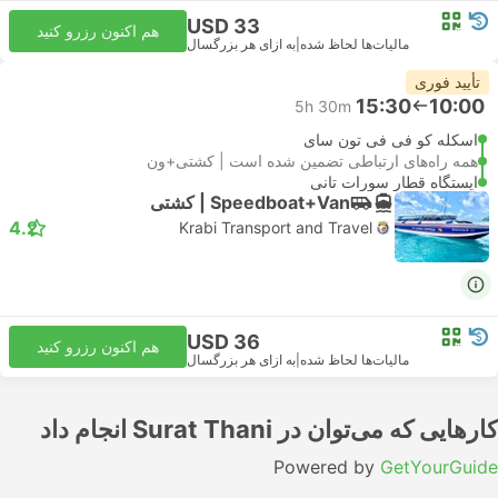
USD 33
هم اکنون رزرو کنید
مالیات‌ها لحاظ شده
|
به ازای هر بزرگسال
تأیید فوری
15:30
10:00
5h 30m
اسکله کو فی فی تون سای
همه راه‌های ارتباطی تضمین شده است | کشتی+ون
ایستگاه قطار سورات تانی
Speedboat+Van | کشتی
4.2
Krabi Transport and Travel
USD 36
هم اکنون رزرو کنید
مالیات‌ها لحاظ شده
|
به ازای هر بزرگسال
کارهایی که می‌توان در Surat Thani انجام داد
Powered by
GetYourGuide