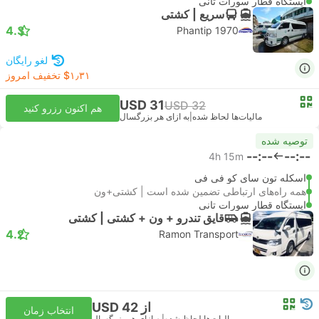
ایستگاه قطار سورات تانی
سریع | کشتی
4.3
Phantip 1970
لغو رایگان
‎$۱٫۳۱ تخفیف امروز
USD 31
USD 32
هم اکنون رزرو کنید
مالیات‌ها لحاظ شده
|
به ازای هر بزرگسال
توصیه شده
--:--
--:--
4h 15m
اسکله تون سای کو فی فی
همه راه‌های ارتباطی تضمین شده است | کشتی+ون
ایستگاه قطار سورات تانی
قایق تندرو + ون +‌ کشتی | کشتی
4.2
Ramon Transport
از USD 42
انتخاب زمان