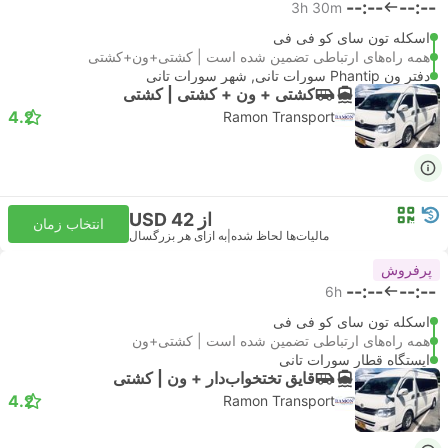
--:--
--:--
3h 30m
اسکله تون سای کو فی فی
همه راه‌های ارتباطی تضمین شده است | کشتی+ون+کشتی
دفتر ون Phantip سورات تانی, شهر سورات تانی
کشتی + ون +‌ کشتی | کشتی
4.2
Ramon Transport
از USD 42
انتخاب زمان
مالیات‌ها لحاظ شده
|
به ازای هر بزرگسال
پرفروش
--:--
--:--
6h
اسکله تون سای کو فی فی
همه راه‌های ارتباطی تضمین شده است | کشتی+ون
ایستگاه قطار سورات تانی
قایق تختخواب‌دار + ون | کشتی
4.2
Ramon Transport