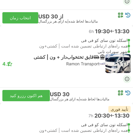
از USD 30
انتخاب زمان
مالیات‌ها لحاظ شده
|
به ازای هر بزرگسال
19:30
13:30
6h
اسکله تون سای کو فی فی
همه راه‌های ارتباطی تضمین شده است | کشتی+ون
شهر سورات تانی
قایق تختخواب‌دار + ون | کشتی
4.2
Ramon Transport
USD 30
هم اکنون رزرو کنید
مالیات‌ها لحاظ شده
|
به ازای هر بزرگسال
تأیید فوری
20:30
13:30
7h
اسکله تون سای کو فی فی
همه راه‌های ارتباطی تضمین شده است | کشتی+ون