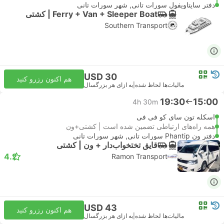
دفتر ساپتاویفول سورات تانی, شهر سورات تانی
Ferry + Van + Sleeper Boat | کشتی
Southern Transport
USD 30
هم اکنون رزرو کنید
مالیات‌ها لحاظ شده
|
به ازای هر بزرگسال
19:30
15:00
4h 30m
اسکله تون سای کو فی فی
همه راه‌های ارتباطی تضمین شده است | کشتی+ون
دفتر ون Phantip سورات تانی, شهر سورات تانی
قایق تختخواب‌دار + ون | کشتی
4.2
Ramon Transport
USD 43
هم اکنون رزرو کنید
مالیات‌ها لحاظ شده
|
به ازای هر بزرگسال