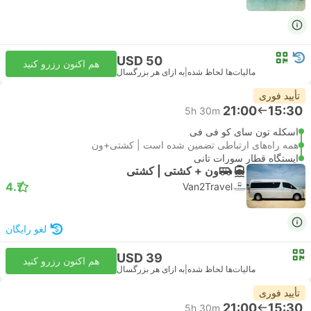
USD 50
هم اکنون رزرو کنید
مالیات‌ها لحاظ شده
|
به ازای هر بزرگسال
تأیید فوری
21:00
15:30
5h 30m
اسکله تون سای کو فی فی
همه راه‌های ارتباطی تضمین شده است | کشتی+ون
ایستگاه قطار سورات تانی
ون + کشتی | کشتی
4.7
Van2Travel
لغو رایگان
USD 39
هم اکنون رزرو کنید
مالیات‌ها لحاظ شده
|
به ازای هر بزرگسال
تأیید فوری
21:00
15:30
5h 30m