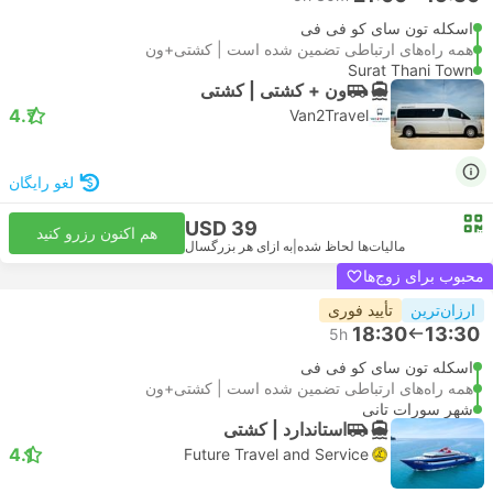
اسکله تون سای کو فی فی
همه راه‌های ارتباطی تضمین شده است | کشتی+ون
Surat Thani Town
ون + کشتی | کشتی
4.7
Van2Travel
لغو رایگان
USD 39
هم اکنون رزرو کنید
مالیات‌ها لحاظ شده
|
به ازای هر بزرگسال
محبوب برای زوج‌ها
ارزان‌ترین
تأیید فوری
18:30
13:30
5h
اسکله تون سای کو فی فی
همه راه‌های ارتباطی تضمین شده است | کشتی+ون
شهر سورات تانی
استاندارد | کشتی
4.1
Future Travel and Service