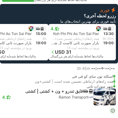
مالیات‌ها لحاظ شده
|
به ازای هر بزرگسال
فوری
رزرو لحظه آخری؟
تأیید فوری برای بهترین انتخاب‌های ما
4.5
Phi Ao Ton Sai Pier
15:00
Koh Phi Phi Ao Ton Sai Pier
13:30
5h 30m
همه راه‌های ارتباطی تضمین شده است
4h
19:00
بازار سورت ثانی کاست 2, شهر سورات تانی
19:00
ورود در پنج‌شنبه, اوت 13
ورود در پنج‌شنبه, اوت 13
50
USD 31
مالیات‌ها لحاظ شده
|
به ازای هر بزرگسال
مالیات‌ها لحاظ شده
|
به ازای
--:--
--:--
3h 45m
اسکله تون سای کو فی فی
همه راه‌های ارتباطی تضمین شده است | کشتی+ون
شهر سورات تانی
قایق تندرو + ون +‌ کشتی | کشتی
4.2
Ramon Transport