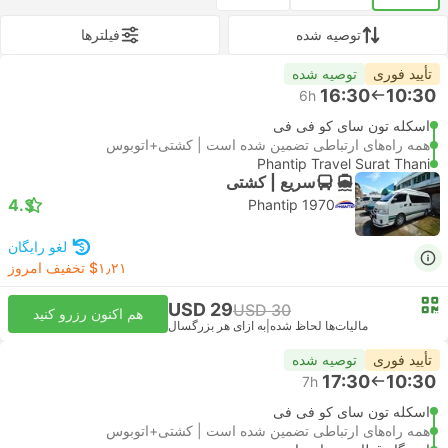
توصیه شده
فیلتر‌ها
تأیید فوری
توصیه شده
16:30
10:30
6h
اسکله تون سای کو فی فی
همه راه‌های ارتباطی تضمین شده است | کشتی+اتوبوس
Phantip Travel Surat Thani
سریع | کشتی
4.3
Phantip 1970
لغو رایگان
‎$۱٫۲۱ تخفیف امروز
USD 29
USD 30
هم اکنون رزرو کنید
مالیات‌ها لحاظ شده
|
به ازای هر بزرگسال
تأیید فوری
توصیه شده
17:30
10:30
7h
اسکله تون سای کو فی فی
همه راه‌های ارتباطی تضمین شده است | کشتی+اتوبوس