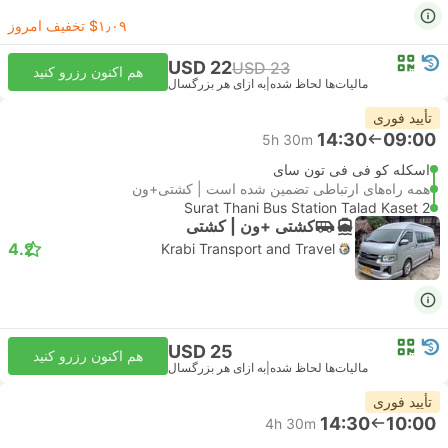
‎$۱٫۰۹ تخفیف امروز
USD 22
USD 23
هم اکنون رزرو کنید
مالیات‌ها لحاظ شده
|
به ازای هر بزرگسال
تأیید فوری
14:30
09:00
5h 30m
اسکله کو فی فی تون سای
همه راه‌های ارتباطی تضمین شده است | کشتی+ون
Surat Thani Bus Station Talad Kaset 2
کشتی +‌ون | کشتی
4.2
Krabi Transport and Travel
USD 25
هم اکنون رزرو کنید
مالیات‌ها لحاظ شده
|
به ازای هر بزرگسال
تأیید فوری
14:30
10:00
4h 30m