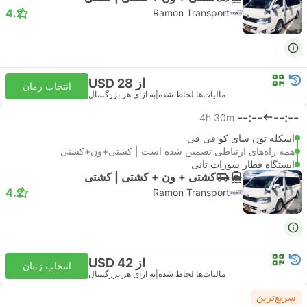
4.2
Ramon Transport
از USD 28
انتخاب زمان
مالیات‌ها لحاظ شده
|
به ازای هر بزرگسال
--:--
--:--
4h 30m
اسکله تون سای کو فی فی
همه راه‌های ارتباطی تضمین شده است | کشتی+ون+کشتی
ایستگاه قطار سورات تانی
کشتی + ون +‌ کشتی | کشتی
4.2
Ramon Transport
از USD 42
انتخاب زمان
مالیات‌ها لحاظ شده
|
به ازای هر بزرگسال
سریع‌ترین