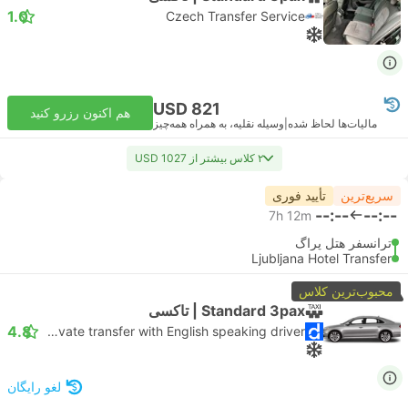
1.0
Czech Transfer Service
USD 821
هم اکنون رزرو کنید
مالیات‌ها لحاظ شده
|
وسیله نقلیه، به همراه همه‌چیز
۲ کلاس بیشتر از USD 1027
سریع‌ترین
تأیید فوری
--:--
--:--
7h 12m
ترانسفر هتل پراگ
Ljubljana Hotel Transfer
محبوب‌ترین کلاس
Standard 3pax | تاکسی
4.8
Daytrip private transfer with English speaking driver
لغو رایگان