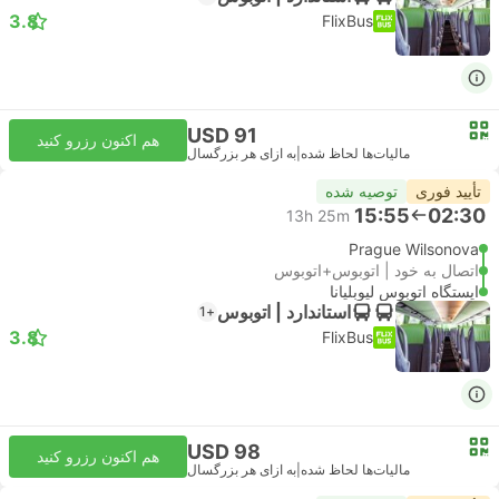
3.8
FlixBus
USD 91
هم اکنون رزرو کنید
مالیات‌ها لحاظ شده
|
به ازای هر بزرگسال
تأیید فوری
توصیه شده
15:55
02:30
13h 25m
Prague Wilsonova
اتصال به خود | اتوبوس+اتوبوس
ایستگاه اتوبوس لیوبلیانا
استاندارد | اتوبوس
+1
3.8
FlixBus
USD 98
هم اکنون رزرو کنید
مالیات‌ها لحاظ شده
|
به ازای هر بزرگسال