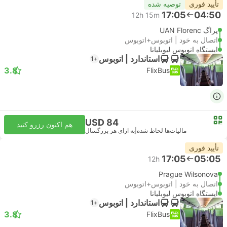
تأیید فوری
توصیه شده
17:05
04:50
12h 15m
پراگ UAN Florenc
اتصال به خود | اتوبوس+اتوبوس
ایستگاه اتوبوس لیوبلیانا
استاندارد | اتوبوس
+1
3.8
FlixBus
USD 84
هم اکنون رزرو کنید
مالیات‌ها لحاظ شده
|
به ازای هر بزرگسال
تأیید فوری
17:05
05:05
12h
Prague Wilsonova
اتصال به خود | اتوبوس+اتوبوس
ایستگاه اتوبوس لیوبلیانا
استاندارد | اتوبوس
+1
3.8
FlixBus