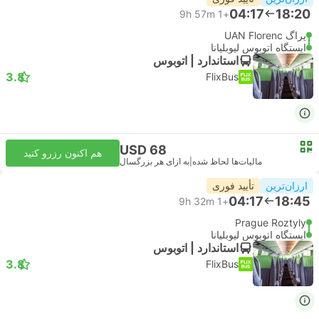
04:17
18:20
9h 57m
+1
پراگ UAN Florenc
ایستگاه اتوبوس لیوبلیانا
استاندارد | اتوبوس
3.8
FlixBus
USD 68
هم اکنون رزرو کنید
مالیات‌ها لحاظ شده
|
به ازای هر بزرگسال
ارزان‌ترین
تأیید فوری
04:17
18:45
9h 32m
+1
Prague Roztyly
ایستگاه اتوبوس لیوبلیانا
استاندارد | اتوبوس
3.8
FlixBus