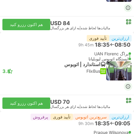
USD 84
هم اکنون رزرو کنید
مالیات‌ها لحاظ شده
|
به ازای هر بزرگسال
ارزان‌ترین
تأیید فوری
18:35
08:50
9h 45m
پراگ UAN Florenc
ایستگاه اتوبوس لیوبلیانا
استاندارد | اتوبوس
3.8
FlixBus
USD 70
هم اکنون رزرو کنید
مالیات‌ها لحاظ شده
|
به ازای هر بزرگسال
ارزان‌ترین
سریع‌ترین اتوبوس
تأیید فوری
پرفروش
18:35
09:05
9h 30m
Prague Wilsonova