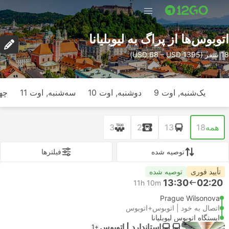
اتوبوس‌ها از پراگ به لیوبلیانا
18 سفر (USD 68 – USD 1395)
یک‌شنبه, اوت 9
دوشنبه, اوت 10
سه‌شنبه, اوت 11
چها
همه
18
13
2
3
توصیه شده
فیلتر‌ها
تأیید فوری
توصیه شده
13:30
02:20
11h 10m
Prague Wilsonova
اتصال به خود | اتوبوس+اتوبوس
ایستگاه اتوبوس لیوبلیانا
استاندارد | اتوبوس
+1