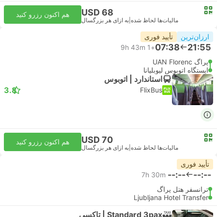
USD 68
هم اکنون رزرو کنید
مالیات‌ها لحاظ شده
|
به ازای هر بزرگسال
ارزان‌ترین
تأیید فوری
07:38
21:55
9h 43m
+1
پراگ UAN Florenc
ایستگاه اتوبوس لیوبلیانا
استاندارد | اتوبوس
3.8
FlixBus
USD 70
هم اکنون رزرو کنید
مالیات‌ها لحاظ شده
|
به ازای هر بزرگسال
تأیید فوری
--:--
--:--
7h 30m
ترانسفر هتل پراگ
Ljubljana Hotel Transfer
Standard 3pax | تاکسی