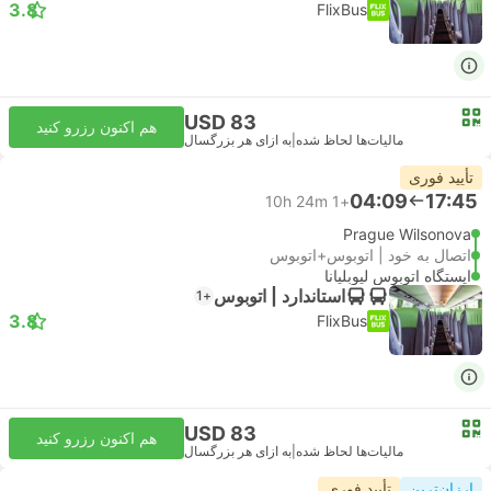
3.8
FlixBus
USD 83
هم اکنون رزرو کنید
مالیات‌ها لحاظ شده
|
به ازای هر بزرگسال
تأیید فوری
04:09
17:45
10h 24m
+1
Prague Wilsonova
اتصال به خود | اتوبوس+اتوبوس
ایستگاه اتوبوس لیوبلیانا
استاندارد | اتوبوس
+1
3.8
FlixBus
USD 83
هم اکنون رزرو کنید
مالیات‌ها لحاظ شده
|
به ازای هر بزرگسال
ارزان‌ترین
تأیید فوری