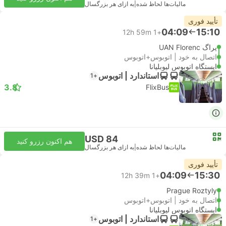
مالیات‌ها لحاظ شده
|
به ازای هر بزرگسال
تأیید فوری
04:09
15:10
12h 59m
+1
پراگ UAN Florenc
اتصال به خود | اتوبوس+اتوبوس
ایستگاه اتوبوس لیوبلیانا
استاندارد | اتوبوس
+1
3.8
FlixBus
USD 84
هم اکنون رزرو کنید
مالیات‌ها لحاظ شده
|
به ازای هر بزرگسال
تأیید فوری
04:09
15:30
12h 39m
+1
Prague Roztyly
اتصال به خود | اتوبوس+اتوبوس
ایستگاه اتوبوس لیوبلیانا
استاندارد | اتوبوس
+1