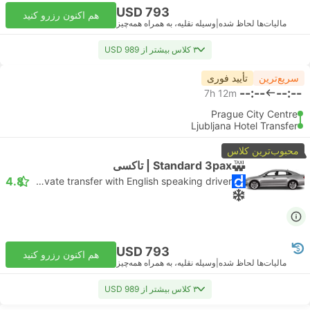
USD 793
هم اکنون رزرو کنید
مالیات‌ها لحاظ شده
|
وسیله نقلیه، به همراه همه‌چیز
۳ کلاس بیشتر از USD 989
سریع‌ترین
تأیید فوری
--:--
--:--
7h 12m
Prague City Centre
Ljubljana Hotel Transfer
محبوب‌ترین کلاس
Standard 3pax | تاکسی
4.8
Daytrip private transfer with English speaking driver
USD 793
هم اکنون رزرو کنید
مالیات‌ها لحاظ شده
|
وسیله نقلیه، به همراه همه‌چیز
۳ کلاس بیشتر از USD 989