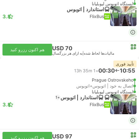
ایستگاه اتوبوس لیوبلیانا
استاندارد | اتوبوس
3.8
FlixBus
USD 70
هم اکنون رزرو کنید
مالیات‌ها لحاظ شده
|
به ازای هر بزرگسال
تأیید فوری
00:30
10:55
13h 35m
+1
Prague Ostrovskeho
اتصال به خود | اتوبوس+اتوبوس
ایستگاه اتوبوس لیوبلیانا
استاندارد | اتوبوس
+1
3.8
FlixBus
USD 97
هم اکنون رزرو کنید