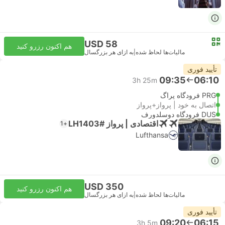
USD 58
هم اکنون رزرو کنید
مالیات‌ها لحاظ شده
|
به ازای هر بزرگسال
تأیید فوری
09:35
06:10
3h 25m
PRG فرودگاه پراگ
اتصال به خود | پرواز+پرواز
DUS فرودگاه دوسلدورف
اقتصادی | پرواز #LH1403
+1
Lufthansa
USD 350
هم اکنون رزرو کنید
مالیات‌ها لحاظ شده
|
به ازای هر بزرگسال
تأیید فوری
09:20
06:15
3h 5m