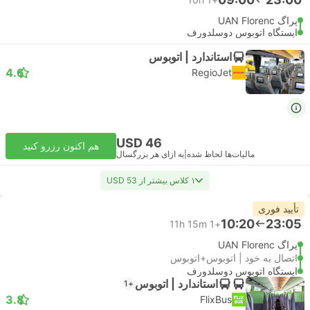
پراگ UAN Florenc
ایستگاه اتوبوس دوسلدورف
استاندارد | اتوبوس
4.6
RegioJet
USD 46
هم اکنون رزرو کنید
مالیات‌ها لحاظ شده
|
به ازای هر بزرگسال
۱ کلاس بیشتر از USD 53
تأیید فوری
10:20
23:05
11h 15m
+1
پراگ UAN Florenc
اتصال به خود | اتوبوس+اتوبوس
ایستگاه اتوبوس دوسلدورف
استاندارد | اتوبوس
+1
3.8
FlixBus