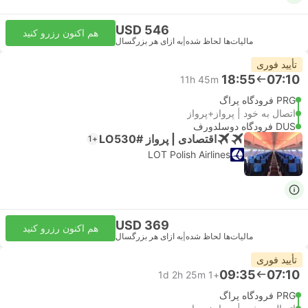
USD 546
هم اکنون رزرو کنید
مالیات‌ها لحاظ شده
|
به ازای هر بزرگسال
تأیید فوری
18:55
07:10
11h 45m
PRG فرودگاه پراگ
اتصال به خود | پرواز+پرواز
DUS فرودگاه دوسلدورف
اقتصادی | پرواز #LO530
+1
LOT Polish Airlines
USD 369
هم اکنون رزرو کنید
مالیات‌ها لحاظ شده
|
به ازای هر بزرگسال
تأیید فوری
09:35
07:10
1d 2h 25m
+1
PRG فرودگاه پراگ