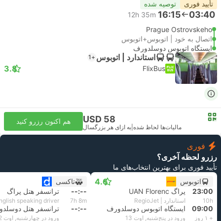
تأیید فوری
توصیه شده
16:15
03:40
12h 35m
Prague Ostrovskeho
اتصال به خود | اتوبوس+اتوبوس
ایستگاه اتوبوس دوسلدورف
استاندارد | اتوبوس
+1
3.8
FlixBus
USD 58
هم اکنون رزرو کنید
مالیات‌ها لحاظ شده
|
به ازای هر بزرگسال
فوری
رزرو لحظه آخری؟
تأیید فوری برای بهترین انتخاب‌های ما
4.6
اتوبوس
تاکسی
23:00
پراگ UAN Florenc
--:--
ترانسفر هتل پراگ
10h
استاندارد | RegioJet
7h 8m
09:00
ایستگاه اتوبوس دوسلدورف
--:--
ترانسفر هتل دوسلد
+ ۱ روز
ورود در پنج‌شنبه, اوت 13
ورود در چهارشنبه, اوت 12