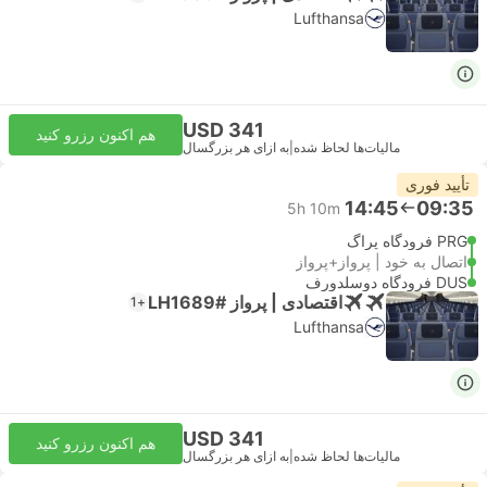
Lufthansa
USD 341
هم اکنون رزرو کنید
مالیات‌ها لحاظ شده
|
به ازای هر بزرگسال
تأیید فوری
14:45
09:35
5h 10m
PRG فرودگاه پراگ
اتصال به خود | پرواز+پرواز
DUS فرودگاه دوسلدورف
اقتصادی | پرواز #LH1689
+1
Lufthansa
USD 341
هم اکنون رزرو کنید
مالیات‌ها لحاظ شده
|
به ازای هر بزرگسال