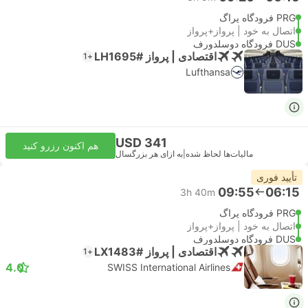
PRG فرودگاه پراگ
اتصال به خود | پرواز+پرواز
DUS فرودگاه دوسلدورف
اقتصادی | پرواز #LH1695
+1
Lufthansa
USD 341
هم اکنون رزرو کنید
مالیات‌ها لحاظ شده
|
به ازای هر بزرگسال
تأیید فوری
09:55
06:15
3h 40m
PRG فرودگاه پراگ
اتصال به خود | پرواز+پرواز
DUS فرودگاه دوسلدورف
اقتصادی | پرواز #LX1483
+1
4.0
SWISS International Airlines