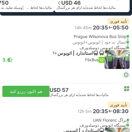
750
USD 46
مالیات‌ها لحاظ شده
|
به ازای هر بزرگسال
مالیات‌ها لحاظ شده
|
تأیید فوری
20:35
05:50
14h 45m
Prague Wilsonova Bus Stop
اتصال به خود | اتوبوس+اتوبوس
ایستگاه اتوبوس دوسلدورف
استاندارد | اتوبوس
+1
3.8
FlixBus
USD 57
هم اکنون رزرو کنید
مالیات‌ها لحاظ شده
|
به ازای هر بزرگسال
تأیید فوری
20:35
08:30
12h 5m
پراگ UAN Florenc
ایستگاه اتوبوس دوسلدورف
استاندارد | اتوبوس