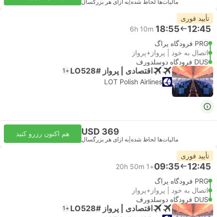
مالیات‌ها لحاظ شده
|
به ازای هر بزرگسال
تأیید فوری
18:55
12:45
6h 10m
PRG فرودگاه پراگ
اتصال به خود | پرواز+پرواز
DUS فرودگاه دوسلدورف
اقتصادی | پرواز #LO528
+1
LOT Polish Airlines
USD 369
هم اکنون رزرو کنید
مالیات‌ها لحاظ شده
|
به ازای هر بزرگسال
تأیید فوری
09:35
12:45
20h 50m
+1
PRG فرودگاه پراگ
اتصال به خود | پرواز+پرواز
DUS فرودگاه دوسلدورف
اقتصادی | پرواز #LO528
+1