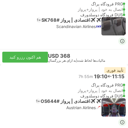
PRG فرودگاه پراگ
اتصال به خود | پرواز+پرواز
DUS فرودگاه دوسلدورف
اقتصادی | پرواز #SK768
+1
Scandinavian Airlines
USD 368
هم اکنون رزرو کنید
مالیات‌ها لحاظ شده
|
به ازای هر بزرگسال
تأیید فوری
19:10
11:15
7h 55m
PRG فرودگاه پراگ
اتصال به خود | پرواز+پرواز
DUS فرودگاه دوسلدورف
اقتصادی | پرواز #OS644
+1
Austrian Airlines