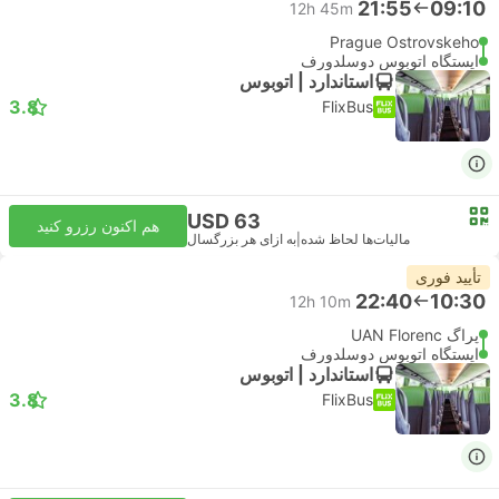
21:55
09:10
12h 45m
Prague Ostrovskeho
ایستگاه اتوبوس دوسلدورف
استاندارد | اتوبوس
3.8
FlixBus
USD 63
هم اکنون رزرو کنید
مالیات‌ها لحاظ شده
|
به ازای هر بزرگسال
تأیید فوری
22:40
10:30
12h 10m
پراگ UAN Florenc
ایستگاه اتوبوس دوسلدورف
استاندارد | اتوبوس
3.8
FlixBus