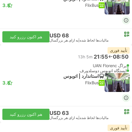
3.8
FlixBus
USD 68
هم اکنون رزرو کنید
مالیات‌ها لحاظ شده
|
به ازای هر بزرگسال
تأیید فوری
21:55
08:50
13h 5m
پراگ UAN Florenc
ایستگاه اتوبوس دوسلدورف
استاندارد | اتوبوس
3.8
FlixBus
USD 63
هم اکنون رزرو کنید
مالیات‌ها لحاظ شده
|
به ازای هر بزرگسال
تأیید فوری