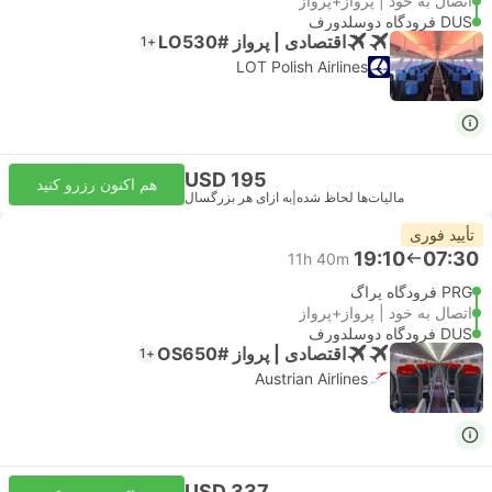
اتصال به خود | پرواز+پرواز
DUS فرودگاه دوسلدورف
اقتصادی | پرواز #LO530
+1
LOT Polish Airlines
USD 195
هم اکنون رزرو کنید
مالیات‌ها لحاظ شده
|
به ازای هر بزرگسال
تأیید فوری
19:10
07:30
11h 40m
PRG فرودگاه پراگ
اتصال به خود | پرواز+پرواز
DUS فرودگاه دوسلدورف
اقتصادی | پرواز #OS650
+1
Austrian Airlines
USD 337