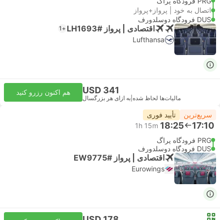
PRG فرودگاه پراگ
اتصال به خود | پرواز+پرواز
DUS فرودگاه دوسلدورف
اقتصادی | پرواز #LH1693
+1
Lufthansa
USD 341
هم اکنون رزرو کنید
مالیات‌ها لحاظ شده
|
به ازای هر بزرگسال
سریع‌ترین
تأیید فوری
18:25
17:10
1h 15m
PRG فرودگاه پراگ
DUS فرودگاه دوسلدورف
اقتصادی | پرواز #EW9775
Eurowings
USD 178