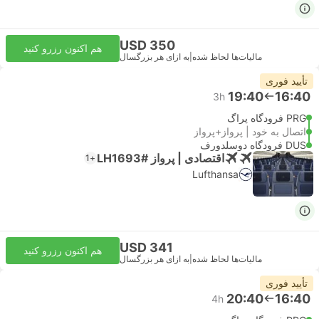
USD 350
هم اکنون رزرو کنید
مالیات‌ها لحاظ شده
|
به ازای هر بزرگسال
تأیید فوری
19:40
16:40
3h
PRG فرودگاه پراگ
اتصال به خود | پرواز+پرواز
DUS فرودگاه دوسلدورف
اقتصادی | پرواز #LH1693
+1
Lufthansa
USD 341
هم اکنون رزرو کنید
مالیات‌ها لحاظ شده
|
به ازای هر بزرگسال
تأیید فوری
20:40
16:40
4h