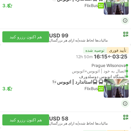
3.8
FlixBus
USD 99
هم اکنون رزرو کنید
مالیات‌ها لحاظ شده
|
به ازای هر بزرگسال
تأیید فوری
توصیه شده
16:15
03:25
12h 50m
Prague Wilsonova
اتصال به خود | اتوبوس+اتوبوس
ایستگاه اتوبوس دوسلدورف
استاندارد | اتوبوس
+1
3.8
FlixBus
USD 58
هم اکنون رزرو کنید
مالیات‌ها لحاظ شده
|
به ازای هر بزرگسال