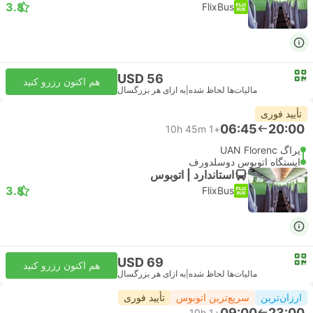
3.8
FlixBus
USD 56
هم اکنون رزرو کنید
مالیات‌ها لحاظ شده
|
به ازای هر بزرگسال
تأیید فوری
06:45
20:00
10h 45m
+1
پراگ UAN Florenc
ایستگاه اتوبوس دوسلدورف
استاندارد | اتوبوس
3.8
FlixBus
USD 69
هم اکنون رزرو کنید
مالیات‌ها لحاظ شده
|
به ازای هر بزرگسال
ارزان‌ترین
سریع‌ترین اتوبوس
تأیید فوری
09:00
23:00
10h
+1