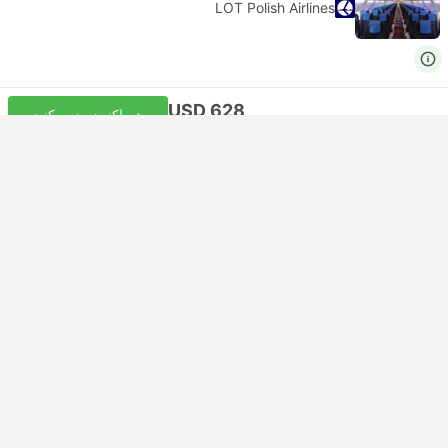
LOT Polish Airlines
USD 628
هم اکنون رزرو کنید
مالیات‌ها لحاظ شده
|
به ازای هر بزرگسال
22:25
18:35
3h 50m
PRG فرودگاه پراگ
اتصال به خود | پرواز+پرواز
DUS فرودگاه دوسلدورف
اقتصادی | پرواز #KL1358
+1
KLM
USD 298
هم اکنون رزرو کنید
مالیات‌ها لحاظ شده
|
به ازای هر بزرگسال
07:40
18:35
13h 5m
+1