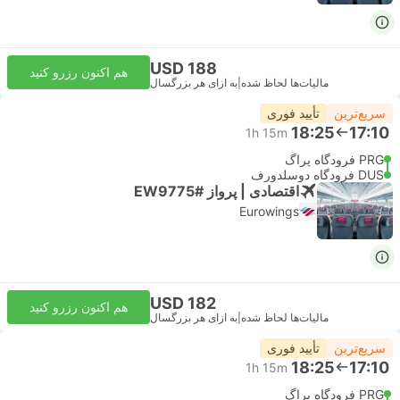
USD 188
هم اکنون رزرو کنید
مالیات‌ها لحاظ شده
|
به ازای هر بزرگسال
سریع‌ترین
تأیید فوری
18:25
17:10
1h 15m
PRG فرودگاه پراگ
DUS فرودگاه دوسلدورف
اقتصادی | پرواز #EW9775
Eurowings
USD 182
هم اکنون رزرو کنید
مالیات‌ها لحاظ شده
|
به ازای هر بزرگسال
سریع‌ترین
تأیید فوری
18:25
17:10
1h 15m
PRG فرودگاه پراگ