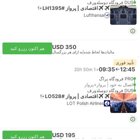
DUS فرودگاه دوسلدورف
اقتصادی | پرواز #LH1395
+1
Lufthansa
USD 350
هم اکنون رزرو کنید
مالیات‌ها لحاظ شده
|
به ازای هر بزرگسال
تأیید فوری
09:35
12:45
20h 50m
+1
PRG فرودگاه پراگ
اتصال به خود | پرواز+پرواز
DUS فرودگاه دوسلدورف
اقتصادی | پرواز #LO528
+1
LOT Polish Airlines
USD 195
هم اکنون رزرو کنید