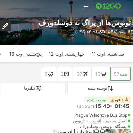
اتوبوس‌ها از پراگ به دوسلدورف
57 سفر (USD 46 – USD 1454)
سه‌شنبه, اوت 11
چهارشنبه, اوت 12
پنج‌شنبه, اوت 13
ج
همه
57
13
37
2
5
توصیه شده
فیلتر‌ها
تأیید فوری
توصیه شده
15:40
01:45
13h 55m
Prague Wilsonova Bus Stop
اتصال به خود | اتوبوس+اتوبوس
ایستگاه اتوبوس دوسلدورف
استاندارد | اتوبوس
+1