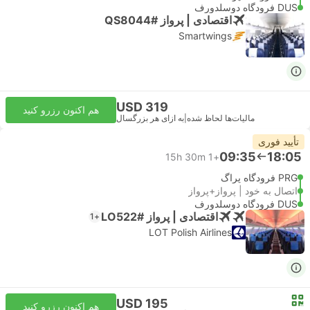
DUS فرودگاه دوسلدورف
اقتصادی | پرواز #QS8044
Smartwings
USD 319
هم اکنون رزرو کنید
مالیات‌ها لحاظ شده
|
به ازای هر بزرگسال
تأیید فوری
09:35
18:05
15h 30m
+1
PRG فرودگاه پراگ
اتصال به خود | پرواز+پرواز
DUS فرودگاه دوسلدورف
اقتصادی | پرواز #LO522
+1
LOT Polish Airlines
USD 195
هم اکنون رزرو کنید