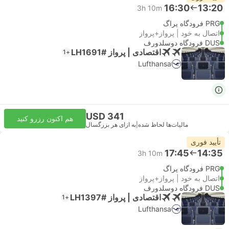
16:30
13:20
3h 10m
PRG فرودگاه پراگ
اتصال به خود | پرواز+پرواز
DUS فرودگاه دوسلدورف
اقتصادی | پرواز #LH1691
+1
Lufthansa
USD 341
هم اکنون رزرو کنید
مالیات‌ها لحاظ شده
|
به ازای هر بزرگسال
تأیید فوری
17:45
14:35
3h 10m
PRG فرودگاه پراگ
اتصال به خود | پرواز+پرواز
DUS فرودگاه دوسلدورف
اقتصادی | پرواز #LH1397
+1
Lufthansa