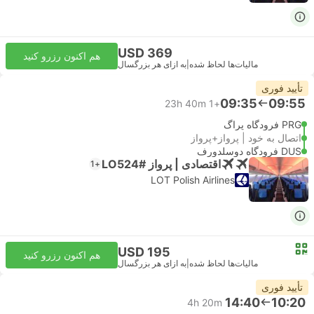
USD 369
هم اکنون رزرو کنید
مالیات‌ها لحاظ شده
|
به ازای هر بزرگسال
تأیید فوری
09:35
09:55
23h 40m
+1
PRG فرودگاه پراگ
اتصال به خود | پرواز+پرواز
DUS فرودگاه دوسلدورف
اقتصادی | پرواز #LO524
+1
LOT Polish Airlines
USD 195
هم اکنون رزرو کنید
مالیات‌ها لحاظ شده
|
به ازای هر بزرگسال
تأیید فوری
14:40
10:20
4h 20m