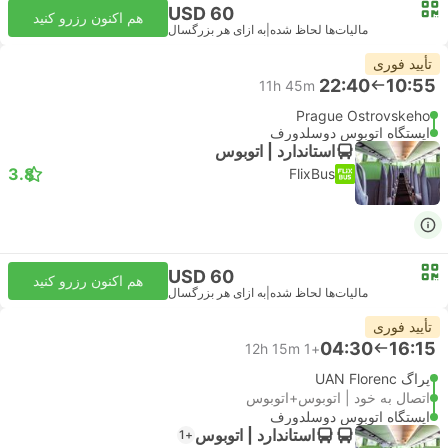
USD 60
هم اکنون رزرو کنید
مالیات‌ها لحاظ شده
|
به ازای هر بزرگسال
تأیید فوری
22:40
10:55
11h 45m
Prague Ostrovskeho
ایستگاه اتوبوس دوسلدورف
استاندارد | اتوبوس
3.8
FlixBus
USD 60
هم اکنون رزرو کنید
مالیات‌ها لحاظ شده
|
به ازای هر بزرگسال
تأیید فوری
04:30
16:15
12h 15m
+1
پراگ UAN Florenc
اتصال به خود | اتوبوس+اتوبوس
ایستگاه اتوبوس دوسلدورف
استاندارد | اتوبوس
+1