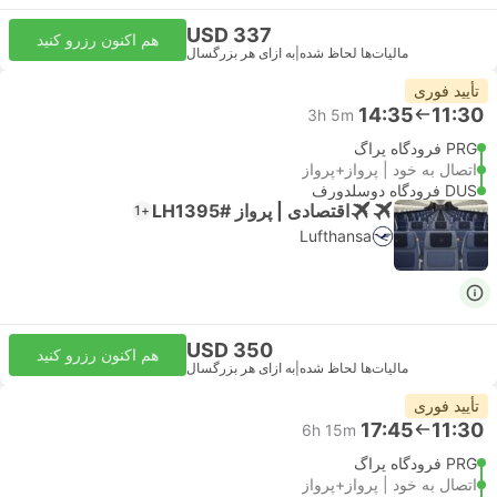
USD 337
هم اکنون رزرو کنید
مالیات‌ها لحاظ شده
|
به ازای هر بزرگسال
تأیید فوری
14:35
11:30
3h 5m
PRG فرودگاه پراگ
اتصال به خود | پرواز+پرواز
DUS فرودگاه دوسلدورف
اقتصادی | پرواز #LH1395
+1
Lufthansa
USD 350
هم اکنون رزرو کنید
مالیات‌ها لحاظ شده
|
به ازای هر بزرگسال
تأیید فوری
17:45
11:30
6h 15m
PRG فرودگاه پراگ
اتصال به خود | پرواز+پرواز