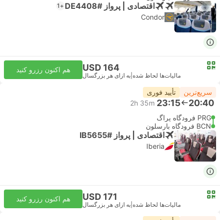
اقتصادی | پرواز #DE4408
+1
Condor
USD 164
هم اکنون رزرو کنید
مالیات‌ها لحاظ شده
|
به ازای هر بزرگسال
سریع‌ترین
تأیید فوری
23:15
20:40
2h 35m
PRG فرودگاه پراگ
BCN فرودگاه بارسلون
اقتصادی | پرواز #IB5655
Iberia
USD 171
هم اکنون رزرو کنید
مالیات‌ها لحاظ شده
|
به ازای هر بزرگسال