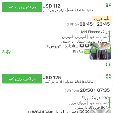
USD 112
هم اکنون رزرو کنید
مالیات‌ها لحاظ شده
|
به ازای هر بزرگسال
تأیید فوری
08:45
23:45
1d 9h
+2
پراگ UAN Florenc
اتصال به خود | اتوبوس+اتوبوس
ایستگاه اتوبوس شمالی بارسلون
استاندارد | اتوبوس
+1
3.8
FlixBus
USD 125
هم اکنون رزرو کنید
مالیات‌ها لحاظ شده
|
به ازای هر بزرگسال
20:50
07:35
13h 15m
PRG فرودگاه پراگ
اتصال به خود | پرواز+پرواز
BCN فرودگاه بارسلون
اقتصادی | پرواز #W64464
+1