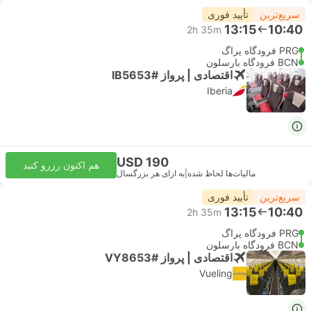
سریع‌ترین
تأیید فوری
13:15
10:40
2h 35m
PRG فرودگاه پراگ
BCN فرودگاه بارسلون
اقتصادی | پرواز #IB5653
Iberia
USD 190
هم اکنون رزرو کنید
مالیات‌ها لحاظ شده
|
به ازای هر بزرگسال
سریع‌ترین
تأیید فوری
13:15
10:40
2h 35m
PRG فرودگاه پراگ
BCN فرودگاه بارسلون
اقتصادی | پرواز #VY8653
Vueling