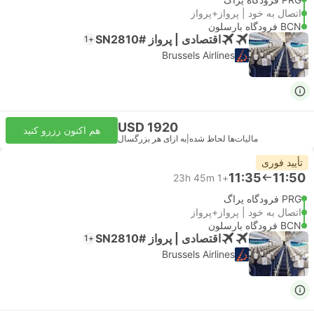
اتصال به خود | پرواز+پرواز
BCN فرودگاه بارسلون
اقتصادی | پرواز #SN2810
+1
Brussels Airlines
USD 1920
هم اکنون رزرو کنید
مالیات‌ها لحاظ شده
|
به ازای هر بزرگسال
تأیید فوری
11:35
11:50
23h 45m
+1
PRG فرودگاه پراگ
اتصال به خود | پرواز+پرواز
BCN فرودگاه بارسلون
اقتصادی | پرواز #SN2810
+1
Brussels Airlines