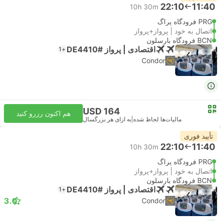
22:10
11:40
10h 30m
PRG فرودگاه پراگ
اتصال به خود | پرواز+پرواز
BCN فرودگاه بارسلون
اقتصادی | پرواز #DE4410
+1
Condor
USD 164
هم اکنون رزرو کنید
مالیات‌ها لحاظ شده
|
به ازای هر بزرگسال
تأیید فوری
22:10
11:40
10h 30m
PRG فرودگاه پراگ
اتصال به خود | پرواز+پرواز
BCN فرودگاه بارسلون
اقتصادی | پرواز #DE4410
+1
3.0
Condor