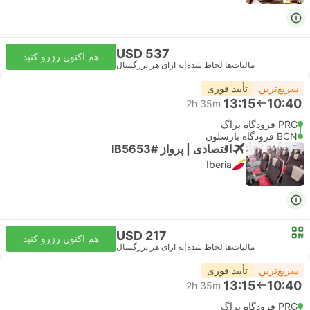
USD 537
هم اکنون رزرو کنید
مالیات‌ها لحاظ شده
|
به ازای هر بزرگسال
سریع‌ترین
تأیید فوری
13:15
10:40
2h 35m
PRG فرودگاه پراگ
BCN فرودگاه بارسلون
اقتصادی | پرواز #IB5653
Iberia
USD 217
هم اکنون رزرو کنید
مالیات‌ها لحاظ شده
|
به ازای هر بزرگسال
سریع‌ترین
تأیید فوری
13:15
10:40
2h 35m
PRG فرودگاه پراگ