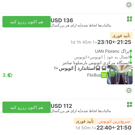
USD 136
هم اکنون رزرو کنید
مالیات‌ها لحاظ شده
|
به ازای هر بزرگسال
تأیید فوری
23:10
21:25
1d 1h 45m
+1
پراگ UAN Florenc
اتصال به خود | اتوبوس+اتوبوس
ایستگاه مرکزی اتوبوس بارسلونا سانتز
استاندارد | اتوبوس
+1
3.8
FlixBus
USD 112
هم اکنون رزرو کنید
مالیات‌ها لحاظ شده
|
به ازای هر بزرگسال
سریع‌ترین اتوبوس
تأیید فوری
22:40
21:50
1d 50m
+1