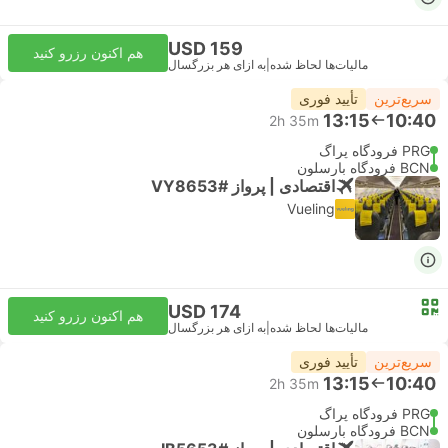
USD 159
هم اکنون رزرو کنید
مالیات‌ها لحاظ شده
|
به ازای هر بزرگسال
سریع‌ترین
تأیید فوری
13:15
10:40
2h 35m
PRG فرودگاه پراگ
BCN فرودگاه بارسلون
اقتصادی | پرواز #VY8653
Vueling
USD 174
هم اکنون رزرو کنید
مالیات‌ها لحاظ شده
|
به ازای هر بزرگسال
سریع‌ترین
تأیید فوری
13:15
10:40
2h 35m
PRG فرودگاه پراگ
BCN فرودگاه بارسلون