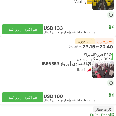
Vueling
USD 133
هم اکنون رزرو کنید
مالیات‌ها لحاظ شده
|
به ازای هر بزرگسال
سریع‌ترین
تأیید فوری
23:15
20:40
2h 35m
PRG فرودگاه پراگ
BCN فرودگاه بارسلون
اقتصادی | پرواز #IB5655
Iberia
USD 160
هم اکنون رزرو کنید
مالیات‌ها لحاظ شده
|
به ازای هر بزرگسال
کارت قطار
EuRail Pass