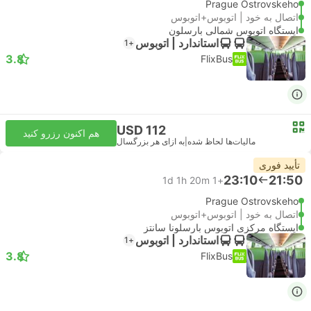
Prague Ostrovskeho
اتصال به خود | اتوبوس+اتوبوس
ایستگاه اتوبوس شمالی بارسلون
استاندارد | اتوبوس
+1
3.8
FlixBus
USD 112
هم اکنون رزرو کنید
مالیات‌ها لحاظ شده
|
به ازای هر بزرگسال
تأیید فوری
23:10
21:50
1d 1h 20m
+1
Prague Ostrovskeho
اتصال به خود | اتوبوس+اتوبوس
ایستگاه مرکزی اتوبوس بارسلونا سانتز
استاندارد | اتوبوس
+1
3.8
FlixBus