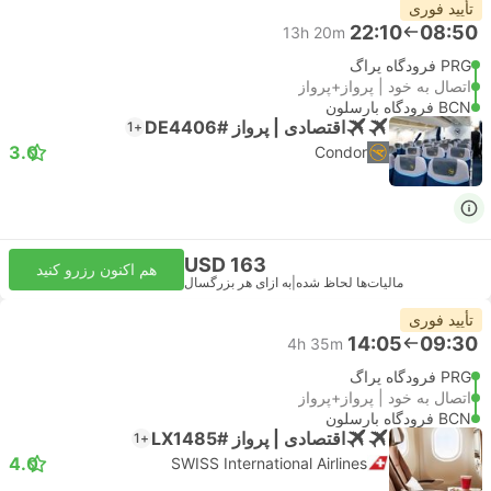
تأیید فوری
22:10
08:50
13h 20m
PRG فرودگاه پراگ
اتصال به خود | پرواز+پرواز
BCN فرودگاه بارسلون
اقتصادی | پرواز #DE4406
+1
3.0
Condor
USD 163
هم اکنون رزرو کنید
مالیات‌ها لحاظ شده
|
به ازای هر بزرگسال
تأیید فوری
14:05
09:30
4h 35m
PRG فرودگاه پراگ
اتصال به خود | پرواز+پرواز
BCN فرودگاه بارسلون
اقتصادی | پرواز #LX1485
+1
4.0
SWISS International Airlines