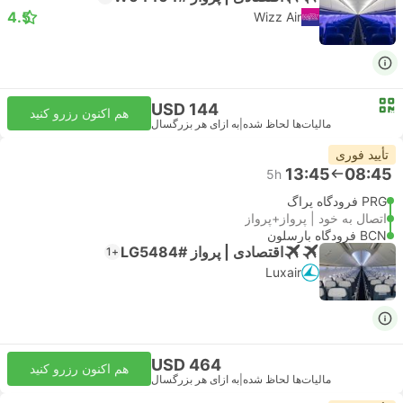
4.5
Wizz Air
USD 144
هم اکنون رزرو کنید
مالیات‌ها لحاظ شده
|
به ازای هر بزرگسال
تأیید فوری
13:45
08:45
5h
PRG فرودگاه پراگ
اتصال به خود | پرواز+پرواز
BCN فرودگاه بارسلون
اقتصادی | پرواز #LG5484
+1
Luxair
USD 464
هم اکنون رزرو کنید
مالیات‌ها لحاظ شده
|
به ازای هر بزرگسال