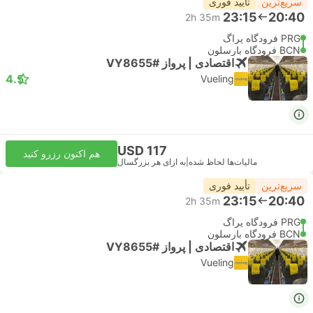
سریع‌ترین
تأیید فوری
23:15
20:40
2h 35m
PRG فرودگاه پراگ
BCN فرودگاه بارسلون
اقتصادی | پرواز #VY8655
4.5
Vueling
USD 117
هم اکنون رزرو کنید
مالیات‌ها لحاظ شده
|
به ازای هر بزرگسال
سریع‌ترین
تأیید فوری
23:15
20:40
2h 35m
PRG فرودگاه پراگ
BCN فرودگاه بارسلون
اقتصادی | پرواز #VY8655
Vueling