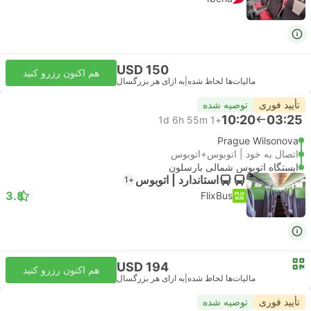
USD 150
هم اکنون رزرو کنید
مالیات‌ها لحاظ شده
|
به ازای هر بزرگسال
تأیید فوری
توصیه شده
10:20
03:25
1d 6h 55m
+1
Prague Wilsonova
اتصال به خود | اتوبوس+اتوبوس
ایستگاه اتوبوس شمالی بارسلون
استاندارد | اتوبوس
+1
3.8
FlixBus
USD 194
هم اکنون رزرو کنید
مالیات‌ها لحاظ شده
|
به ازای هر بزرگسال
تأیید فوری
توصیه شده