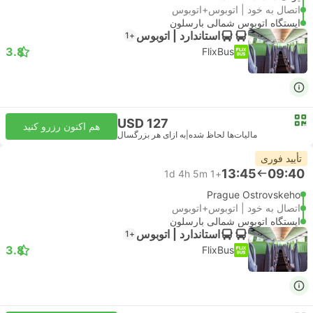
اتصال به خود | اتوبوس+اتوبوس
ایستگاه اتوبوس شمالی بارسلون
استاندارد | اتوبوس
+1
3.8
FlixBus
USD 127
هم اکنون رزرو کنید
مالیات‌ها لحاظ شده
|
به ازای هر بزرگسال
تأیید فوری
13:45
09:40
1d 4h 5m
+1
Prague Ostrovskeho
اتصال به خود | اتوبوس+اتوبوس
ایستگاه اتوبوس شمالی بارسلون
استاندارد | اتوبوس
+1
3.8
FlixBus