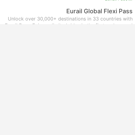
Eurail Global Flexi Pass
Unlock over 30,000+ destinations in 33 countries with
Eurail Pass. Enjoy unlimited rides in the first and second
class. Choose Flexi Pass and travel on specific day
within a month.
روزها:
4 - 5 - 7 - 10 - 15
مالیات‌ها لحاظ شده
|
به ازای هر بزرگسال
به ازای هر بزرگسال
درجه یک
دیدن جزئیات
از ‎$۴۱۸٫۲۳
انتخاب گزینه‌ها
دیدن جزئیات
1 تا بیشتر از ‎$۳۳۰٫۳۷
کارت قطار