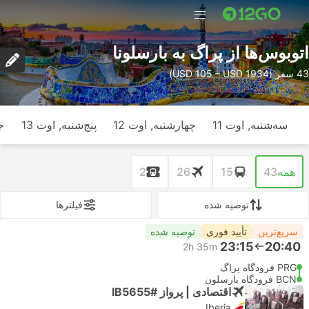
اتوبوس‌ها از پراگ به بارسلونا
43 سفر (USD 105 – USD 1934)
سه‌شنبه, اوت 11
چهارشنبه, اوت 12
پنج‌شنبه, اوت 13
ج
همه
43
15
26
2
توصیه شده
فیلتر‌ها
سریع‌ترین
تأیید فوری
توصیه شده
23:15
20:40
2h 35m
PRG فرودگاه پراگ
BCN فرودگاه بارسلون
اقتصادی | پرواز #IB5655
Iberia