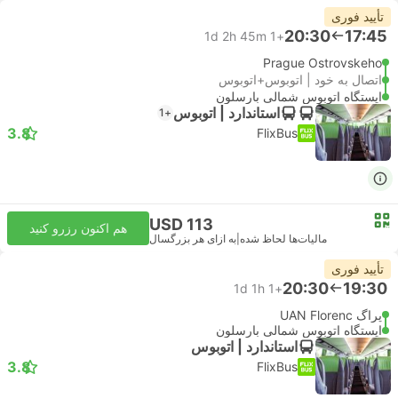
تأیید فوری
20:30
17:45
1d 2h 45m
+1
Prague Ostrovskeho
اتصال به خود | اتوبوس+اتوبوس
ایستگاه اتوبوس شمالی بارسلون
استاندارد | اتوبوس
+1
3.8
FlixBus
USD 113
هم اکنون رزرو کنید
مالیات‌ها لحاظ شده
|
به ازای هر بزرگسال
تأیید فوری
20:30
19:30
1d 1h
+1
پراگ UAN Florenc
ایستگاه اتوبوس شمالی بارسلون
استاندارد | اتوبوس
3.8
FlixBus