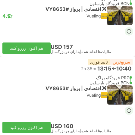
BCN فرودگاه بارسلون
اقتصادی | پرواز #VY8653
4.5
Vueling
USD 157
هم اکنون رزرو کنید
مالیات‌ها لحاظ شده
|
به ازای هر بزرگسال
سریع‌ترین
تأیید فوری
13:15
10:40
2h 35m
PRG فرودگاه پراگ
BCN فرودگاه بارسلون
اقتصادی | پرواز #VY8653
Vueling
USD 160
هم اکنون رزرو کنید
مالیات‌ها لحاظ شده
|
به ازای هر بزرگسال