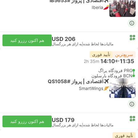
اقتصادی | پرواز #IB5653
Iberia
USD 206
هم اکنون رزرو کنید
مالیات‌ها لحاظ شده
|
به ازای هر بزرگسال
سریع‌ترین
تأیید فوری
14:10
11:35
2h 35m
PRG فرودگاه پراگ
BCN فرودگاه بارسلون
اقتصادی | پرواز #QS1058
SmartWings
USD 179
هم اکنون رزرو کنید
مالیات‌ها لحاظ شده
|
به ازای هر بزرگسال
تأیید فوری