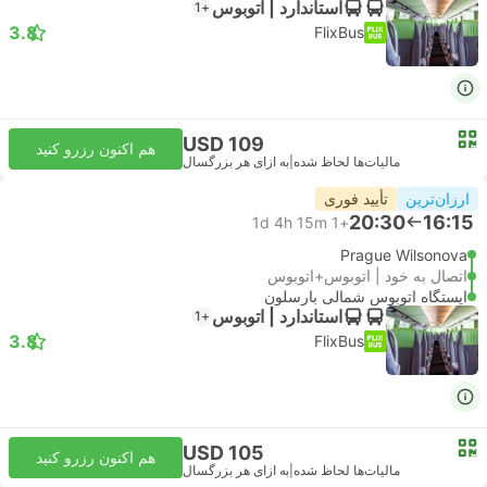
استاندارد | اتوبوس
+1
3.8
FlixBus
USD 109
هم اکنون رزرو کنید
مالیات‌ها لحاظ شده
|
به ازای هر بزرگسال
ارزان‌ترین
تأیید فوری
20:30
16:15
1d 4h 15m
+1
Prague Wilsonova
اتصال به خود | اتوبوس+اتوبوس
ایستگاه اتوبوس شمالی بارسلون
استاندارد | اتوبوس
+1
3.8
FlixBus
USD 105
هم اکنون رزرو کنید
مالیات‌ها لحاظ شده
|
به ازای هر بزرگسال