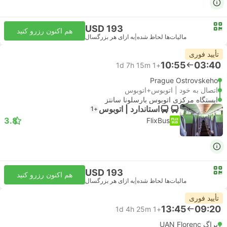
USD 193
هم اکنون رزرو کنید
مالیات‌ها لحاظ شده
|
به ازای هر بزرگسال
تأیید فوری
10:55
03:40
1d 7h 15m
+1
Prague Ostrovskeho
اتصال به خود | اتوبوس+اتوبوس
ایستگاه مرکزی اتوبوس بارسلونا سانتز
استاندارد | اتوبوس
+1
3.8
FlixBus
USD 193
هم اکنون رزرو کنید
مالیات‌ها لحاظ شده
|
به ازای هر بزرگسال
تأیید فوری
13:45
09:20
1d 4h 25m
+1
پراگ UAN Florenc