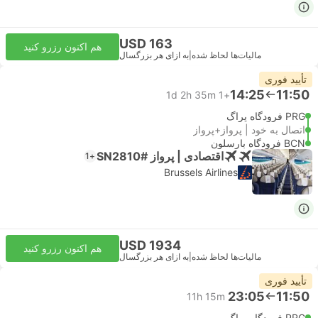
USD 163
هم اکنون رزرو کنید
مالیات‌ها لحاظ شده
|
به ازای هر بزرگسال
تأیید فوری
14:25
11:50
1d 2h 35m
+1
PRG فرودگاه پراگ
اتصال به خود | پرواز+پرواز
BCN فرودگاه بارسلون
اقتصادی | پرواز #SN2810
+1
Brussels Airlines
USD 1934
هم اکنون رزرو کنید
مالیات‌ها لحاظ شده
|
به ازای هر بزرگسال
تأیید فوری
23:05
11:50
11h 15m
PRG فرودگاه پراگ