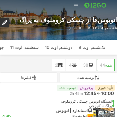
اتوبوس‌ها از چسکی کروملوف به پراگ
44 سفر (USD 10 – USD 678)
یک‌شنبه, اوت 9
دوشنبه, اوت 10
سه‌شنبه, اوت 11
چها
همه
44
38
4
2
توصیه شده
فیلتر‌ها
تأیید فوری
پرفروش
توصیه شده
12:45
10:00
2h 45m
ایستگاه اتوبوس چسکی کروملوف
پراگ نا کنیزچی
استاندارد | اتوبوس
4.6
RegioJet