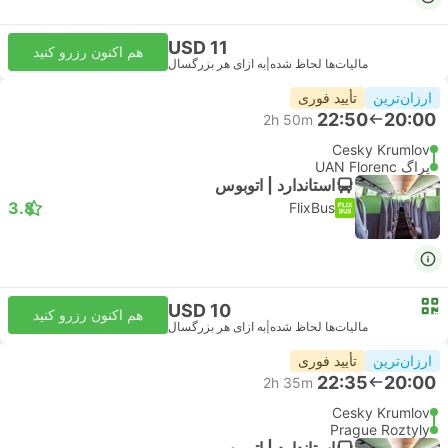
USD 11
هم اکنون رزرو کنید
مالیات‌ها لحاظ شده
|
به ازای هر بزرگسال
ارزان‌ترین
تأیید فوری
22:50
20:00
2h 50m
Cesky Krumlov
پراگ UAN Florenc
استاندارد | اتوبوس
3.8
FlixBus
USD 10
هم اکنون رزرو کنید
مالیات‌ها لحاظ شده
|
به ازای هر بزرگسال
ارزان‌ترین
تأیید فوری
22:35
20:00
2h 35m
Cesky Krumlov
Prague Roztyly
استاندارد | اتوبوس