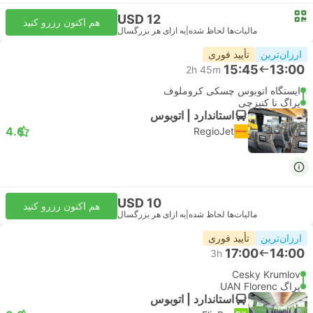
USD 12
هم اکنون رزرو کنید
مالیات‌ها لحاظ شده
|
به ازای هر بزرگسال
ارزان‌ترین
تأیید فوری
15:45
13:00
2h 45m
ایستگاه اتوبوس چسکی کروملوف
پراگ نا کنیزچی
استاندارد | اتوبوس
4.6
RegioJet
USD 10
هم اکنون رزرو کنید
مالیات‌ها لحاظ شده
|
به ازای هر بزرگسال
ارزان‌ترین
تأیید فوری
17:00
14:00
3h
Cesky Krumlov
پراگ UAN Florenc
استاندارد | اتوبوس