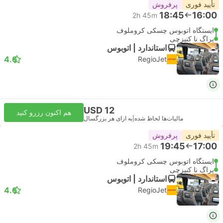
تأیید فوری
پرفروش
18:45
16:00
2h 45m
ایستگاه اتوبوس چسکی کروملوف
پراگ نا کنیزچی
استاندارد | اتوبوس
4.6
RegioJet
USD 12
هم اکنون رزرو کنید
مالیات‌ها لحاظ شده
|
به ازای هر بزرگسال
تأیید فوری
پرفروش
19:45
17:00
2h 45m
ایستگاه اتوبوس چسکی کروملوف
پراگ نا کنیزچی
استاندارد | اتوبوس
4.6
RegioJet