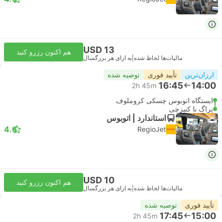
USD 13
هم اکنون رزرو کنید
مالیات‌ها لحاظ شده
|
به ازای هر بزرگسال
ارزان‌ترین
تأیید فوری
توصیه شده
16:45
14:00
2h 45m
ایستگاه اتوبوس چسکی کروملوف
پراگ نا کنیزچی
استاندارد | اتوبوس
4.6
RegioJet
USD 10
هم اکنون رزرو کنید
مالیات‌ها لحاظ شده
|
به ازای هر بزرگسال
تأیید فوری
توصیه شده
17:45
15:00
2h 45m