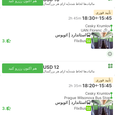
هم اکنون رزرو کنید
مالیات‌ها لحاظ شده
|
به ازای هر بزرگسال
تأیید فوری
18:30
15:45
2h 45m
Cesky Krumlov
پراگ UAN Florenc
استاندارد | اتوبوس
3.8
FlixBus
USD 12
هم اکنون رزرو کنید
مالیات‌ها لحاظ شده
|
به ازای هر بزرگسال
تأیید فوری
18:20
15:45
2h 35m
Cesky Krumlov
Prague Wilsonova Bus Stop
استاندارد | اتوبوس
3.8
FlixBus