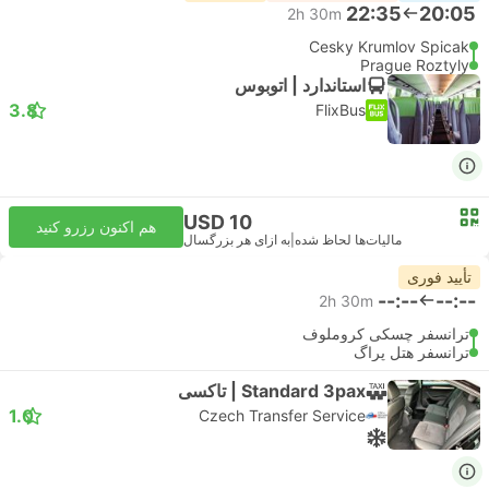
22:35
20:05
2h 30m
Cesky Krumlov Spicak
Prague Roztyly
استاندارد | اتوبوس
3.8
FlixBus
USD 10
هم اکنون رزرو کنید
مالیات‌ها لحاظ شده
|
به ازای هر بزرگسال
تأیید فوری
--:--
--:--
2h 30m
ترانسفر چسکی کروملوف
ترانسفر هتل پراگ
Standard 3pax | تاکسی
1.0
Czech Transfer Service