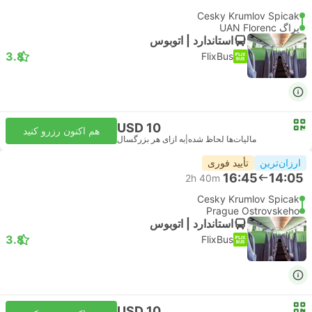
Cesky Krumlov Spicak
پراگ UAN Florenc
استاندارد | اتوبوس
3.8
FlixBus
USD 10
هم اکنون رزرو کنید
مالیات‌ها لحاظ شده
|
به ازای هر بزرگسال
ارزان‌ترین
تأیید فوری
16:45
14:05
2h 40m
Cesky Krumlov Spicak
Prague Ostrovskeho
استاندارد | اتوبوس
3.8
FlixBus
USD 10