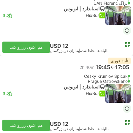
پراگ UAN Florenc
استاندارد | اتوبوس
3.8
FlixBus
USD 12
هم اکنون رزرو کنید
مالیات‌ها لحاظ شده
|
به ازای هر بزرگسال
تأیید فوری
19:45
17:05
2h 40m
Cesky Krumlov Spicak
Prague Ostrovskeho
استاندارد | اتوبوس
3.8
FlixBus
USD 12
هم اکنون رزرو کنید
مالیات‌ها لحاظ شده
|
به ازای هر بزرگسال