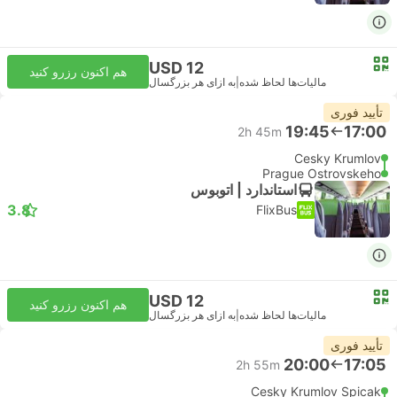
USD 12
هم اکنون رزرو کنید
مالیات‌ها لحاظ شده
|
به ازای هر بزرگسال
تأیید فوری
19:45
17:00
2h 45m
Cesky Krumlov
Prague Ostrovskeho
استاندارد | اتوبوس
3.8
FlixBus
USD 12
هم اکنون رزرو کنید
مالیات‌ها لحاظ شده
|
به ازای هر بزرگسال
تأیید فوری
20:00
17:05
2h 55m
Cesky Krumlov Spicak