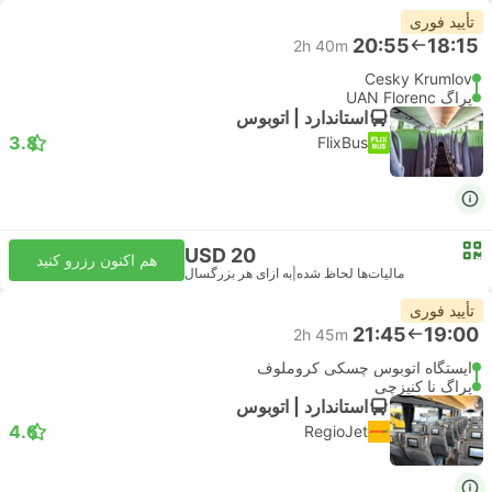
تأیید فوری
20:55
18:15
2h 40m
Cesky Krumlov
پراگ UAN Florenc
استاندارد | اتوبوس
3.8
FlixBus
USD 20
هم اکنون رزرو کنید
مالیات‌ها لحاظ شده
|
به ازای هر بزرگسال
تأیید فوری
21:45
19:00
2h 45m
ایستگاه اتوبوس چسکی کروملوف
پراگ نا کنیزچی
استاندارد | اتوبوس
4.6
RegioJet