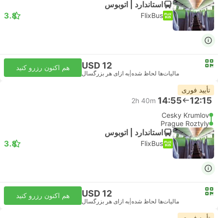
استاندارد | اتوبوس
3.8
FlixBus
USD 12
هم اکنون رزرو کنید
مالیات‌ها لحاظ شده
|
به ازای هر بزرگسال
تأیید فوری
14:55
12:15
2h 40m
Cesky Krumlov
Prague Roztyly
استاندارد | اتوبوس
3.8
FlixBus
USD 12
هم اکنون رزرو کنید
مالیات‌ها لحاظ شده
|
به ازای هر بزرگسال
تأیید فوری