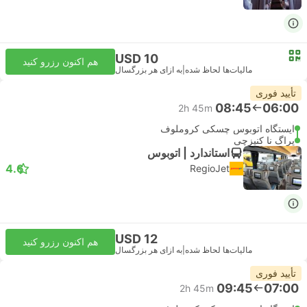
USD 10
هم اکنون رزرو کنید
مالیات‌ها لحاظ شده
|
به ازای هر بزرگسال
تأیید فوری
08:45
06:00
2h 45m
ایستگاه اتوبوس چسکی کروملوف
پراگ نا کنیزچی
استاندارد | اتوبوس
4.6
RegioJet
USD 12
هم اکنون رزرو کنید
مالیات‌ها لحاظ شده
|
به ازای هر بزرگسال
تأیید فوری
09:45
07:00
2h 45m