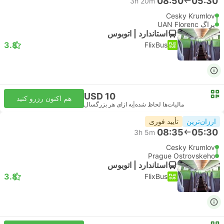
08:50
05:30
3h 20m
Cesky Krumlov
پراگ UAN Florenc
استاندارد | اتوبوس
3.8
FlixBus
USD 10
هم اکنون رزرو کنید
مالیات‌ها لحاظ شده
|
به ازای هر بزرگسال
ارزان‌ترین
تأیید فوری
08:35
05:30
3h 5m
Cesky Krumlov
Prague Ostrovskeho
استاندارد | اتوبوس
3.8
FlixBus