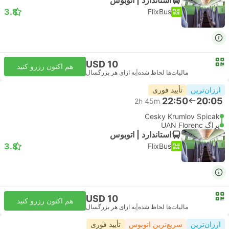
3.8
FlixBus
USD 10
هم اکنون رزرو کنید
مالیات‌ها لحاظ شده
|
به ازای هر بزرگسال
ارزان‌ترین
تأیید فوری
22:50
20:05
2h 45m
Cesky Krumlov Spicak
پراگ UAN Florenc
استاندارد | اتوبوس
3.8
FlixBus
USD 10
هم اکنون رزرو کنید
مالیات‌ها لحاظ شده
|
به ازای هر بزرگسال
ارزان‌ترین
سریع‌ترین اتوبوس
تأیید فوری