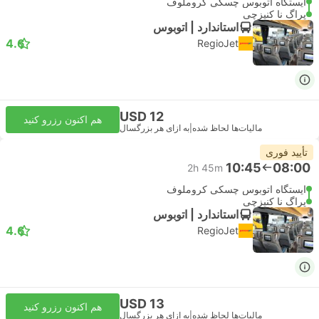
ایستگاه اتوبوس چسکی کروملوف
پراگ نا کنیزچی
استاندارد | اتوبوس
4.6
RegioJet
USD 12
هم اکنون رزرو کنید
مالیات‌ها لحاظ شده
|
به ازای هر بزرگسال
تأیید فوری
10:45
08:00
2h 45m
ایستگاه اتوبوس چسکی کروملوف
پراگ نا کنیزچی
استاندارد | اتوبوس
4.6
RegioJet
USD 13
هم اکنون رزرو کنید
مالیات‌ها لحاظ شده
|
به ازای هر بزرگسال