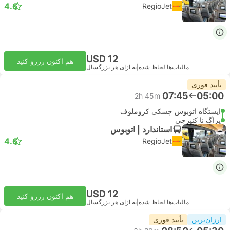
4.6
RegioJet
USD 12
هم اکنون رزرو کنید
مالیات‌ها لحاظ شده
|
به ازای هر بزرگسال
تأیید فوری
07:45
05:00
2h 45m
ایستگاه اتوبوس چسکی کروملوف
پراگ نا کنیزچی
استاندارد | اتوبوس
4.6
RegioJet
USD 12
هم اکنون رزرو کنید
مالیات‌ها لحاظ شده
|
به ازای هر بزرگسال
ارزان‌ترین
تأیید فوری