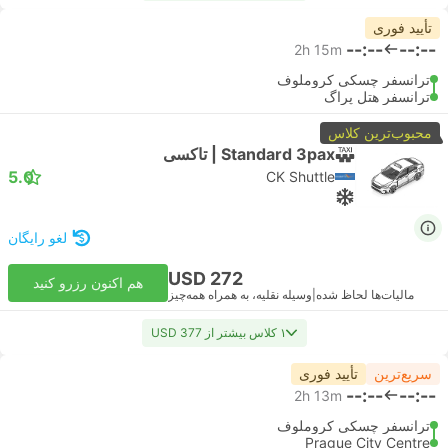
تأیید فوری
--:--
--:--
2h 15m
ترانسفر چسکی کروملوف
ترانسفر هتل پراگ
محبوب‌ترین کلاس
Standard 3pax | تاکسی
5.0
CK Shuttle
لغو رایگان
USD 272
هم اکنون رزرو کنید
مالیات‌ها لحاظ شده
|
وسیله نقلیه، به همراه همه‌چیز
۱ کلاس بیشتر از USD 377
سریع‌ترین
تأیید فوری
--:--
--:--
2h 13m
ترانسفر چسکی کروملوف
Prague City Centre