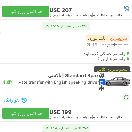
USD 207
هم اکنون رزرو کنید
مالیات‌ها لحاظ شده
|
وسیله نقلیه، به همراه همه‌چیز
۲ کلاس بیشتر از USD 259
سریع‌ترین
تأیید فوری
--:--
--:--
2h 13m
ترانسفر چسکی کروملوف
ترانسفر هتل پراگ
محبوب‌ترین کلاس
Standard 3pax | تاکسی
4.8
Daytrip private transfer with English speaking driver
لغو رایگان
USD 199
هم اکنون رزرو کنید
مالیات‌ها لحاظ شده
|
وسیله نقلیه، به همراه همه‌چیز
۳ کلاس بیشتر از USD 245