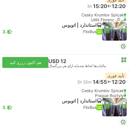
15:20
12:20
3h
Cesky Krumlov Spicak
پراگ UAN Florenc
استاندارد | اتوبوس
3.8
FlixBus
USD 12
هم اکنون رزرو کنید
مالیات‌ها لحاظ شده
|
به ازای هر بزرگسال
تأیید فوری
14:55
12:20
2h 35m
Cesky Krumlov Spicak
Prague Roztyly
استاندارد | اتوبوس
3.8
FlixBus