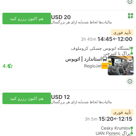
USD 20
هم اکنون رزرو کنید
مالیات‌ها لحاظ شده
|
به ازای هر بزرگسال
تأیید فوری
14:45
12:00
2h 45m
ایستگاه اتوبوس چسکی کروملوف
پراگ نا کنیزچی
استاندارد | اتوبوس
4.6
RegioJet
USD 12
هم اکنون رزرو کنید
مالیات‌ها لحاظ شده
|
به ازای هر بزرگسال
تأیید فوری
15:20
12:15
3h 5m
Cesky Krumlov
پراگ UAN Florenc