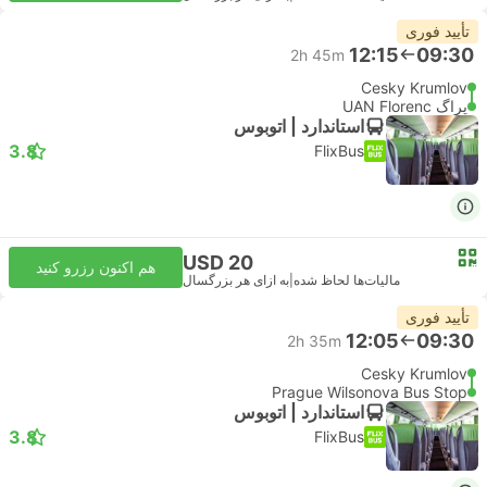
تأیید فوری
12:15
09:30
2h 45m
Cesky Krumlov
پراگ UAN Florenc
استاندارد | اتوبوس
3.8
FlixBus
USD 20
هم اکنون رزرو کنید
مالیات‌ها لحاظ شده
|
به ازای هر بزرگسال
تأیید فوری
12:05
09:30
2h 35m
Cesky Krumlov
Prague Wilsonova Bus Stop
استاندارد | اتوبوس
3.8
FlixBus