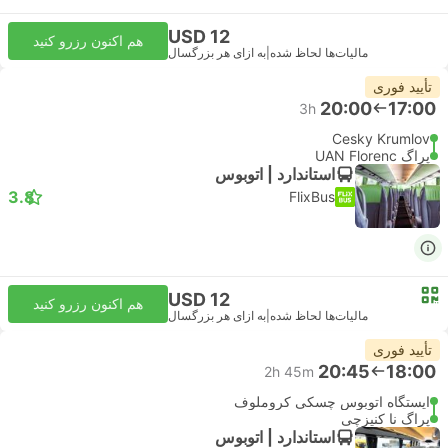
USD 12
هم اکنون رزرو کنید
مالیات‌ها لحاظ شده
|
به ازای هر بزرگسال
تأیید فوری
20:00
17:00
3h
Cesky Krumlov
پراگ UAN Florenc
استاندارد | اتوبوس
3.8
FlixBus
USD 12
هم اکنون رزرو کنید
مالیات‌ها لحاظ شده
|
به ازای هر بزرگسال
تأیید فوری
20:45
18:00
2h 45m
ایستگاه اتوبوس چسکی کروملوف
پراگ نا کنیزچی
استاندارد | اتوبوس