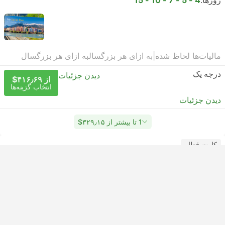
روزها:
4 - 5 - 7 - 10 - 15
مالیات‌ها لحاظ شده
|
به ازای هر بزرگسال
به ازای هر بزرگسال
درجه یک
دیدن جزئیات
از ‎$۴۱۶٫۶۹
انتخاب گزینه‌ها
دیدن جزئیات
1 تا بیشتر از ‎$۳۲۹٫۱۵
کارت قطار
EuRail Pass
Eurail Global Continuous Pass
Unlock over 30,000 destinations in 33 countries with
Eurail Pass. Unlimited rides in the first and second class.
Choose continuous pass and travel within a specific
period of time.