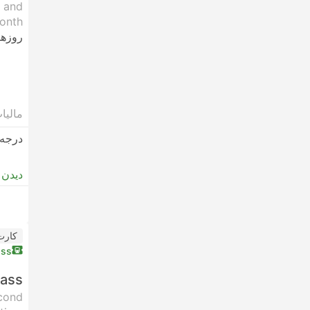
t and
onth.
روزها
مالیا
درجه 
دیدن 
کارت
ass
Pass
econd