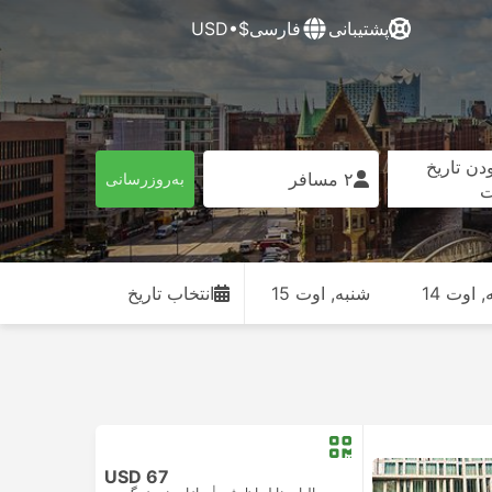
پشتیبانی
فارسی
$•USD
دن تاریخ
۲ مسافر
به‌روزرسانی
ت
 اوت 14
شنبه, اوت 15
انتخاب تاریخ
USD 67