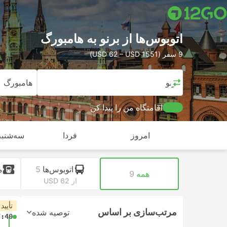
اتوبوس‌ها از برنو به هامبورگ
9 سفر (USD 62 – USD 1551)
برنو
هامبورگ
اقامتگاه من را پیدا کن
امروز
فردا
سه‌شنبه,
اتوبوس‌ها
5
م
همه
9
از USD 62
تأیید
مرتب‌سازی بر اساس
توصیه شده
7:40