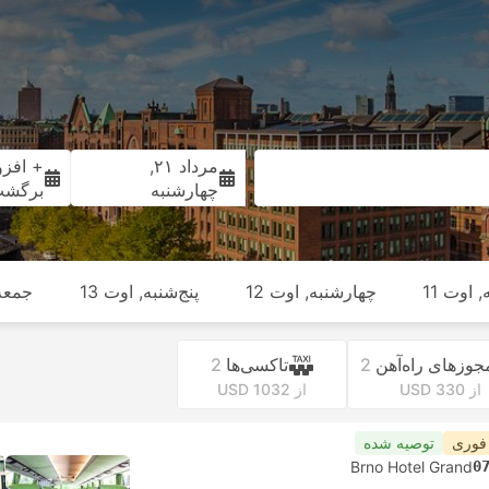
مرداد ۲۱,
+ افزو
چهارشنبه
برگش
 اوت 11
چهارشنبه, اوت 12
پنج‌شنبه, اوت 13
جمعه,
جوز‌های راه‌آهن
2
تاکسی‌ها
2
از USD 330
از USD 1032
 فوری
توصیه شده
Brno Hotel Grand
0