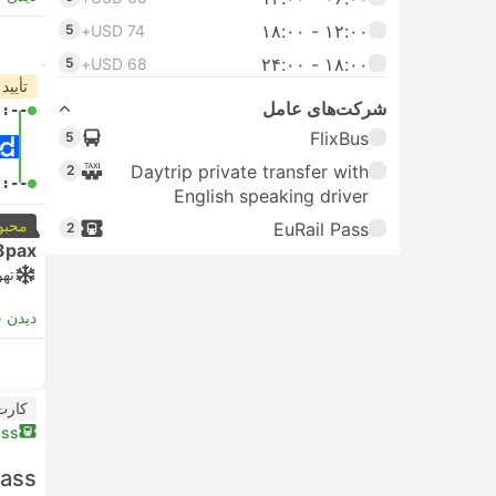
۱۲:۰۰ - ۱۸:۰۰
5
USD 74+
۱۸:۰۰ - ۲۴:۰۰
5
USD 68+
تأیید
شرکت‌های عامل
-:--
FlixBus
5
Daytrip private transfer with
2
-:--
English speaking driver
محبو
EuRail Pass
2
3pax
تهو
دیدن 
کارت
ass
Pass