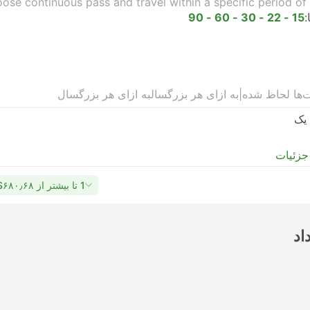
oose continuous pass and travel within a specific period of 
:
15 - 22 - 30 - 60 - 90
ت‌ها لحاظ شده
|
به ازای هر بزرگسال
به ازای هر بزرگسال
یک
جزئیات
1 تا بیشتر از ‎$۶۸۰٫۶۸