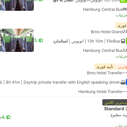
Hamburg Central Bus
0
جزئیات
 فوری
Brno Hotel Grand
2
3.8
| FlixBus
13h 10m
|
اتوبوس
|
استاندارد
Hamburg Central Bus
1
جزئیات
‌ترین
تأیید فوری
Brno Hotel Transfer
-
| Daytrip private transfer with English speaking driver
8h 41m
|
تا
Hamburg Hotel Transfer
-
ب‌ترین کلاس
Standard 
یه مطبوع
4.8
جزئیات