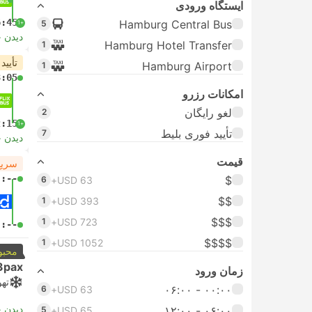
ایستگاه ورودی
6:45
Hamburg Central Bus
5
+1
دیدن 
Hamburg Hotel Transfer
1
تأیید
Hamburg Airport
1
3:05
امکانات رزرو
لغو رایگان
2
2:15
+1
تأیید فوری بلیط
7
دیدن 
قیمت
سریع
-:--
$
6
USD 63+
$$
1
USD 393+
$$$
1
USD 723+
-:--
$$$$
1
USD 1052+
محبو
3pax
زمان ورود
تهو
۰۰:۰۰ - ۰۶:۰۰
6
USD 63+
دیدن 
۰۶:۰۰ - ۱۲:۰۰
5
USD 65+