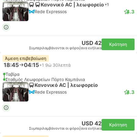
Κανονικό AC | λεωφορείο
+1
4.3
Rede Expressos
USD 42
Κράτηση
Συμπεριλαμβάνονται οι φόροι
|
ανα ενήλικα
Άμεση επιβεβαίωση
18:45
04:15
+1
9ώ 30λεπτά
Ταβίρα
Σταθμός Λεωφορείων Πόρτο Καμπάνια
Κανονικό AC | λεωφορείο
4.3
Rede Expressos
USD 42
Κράτηση
Συμπεριλαμβάνονται οι φόροι
|
ανα ενήλικα