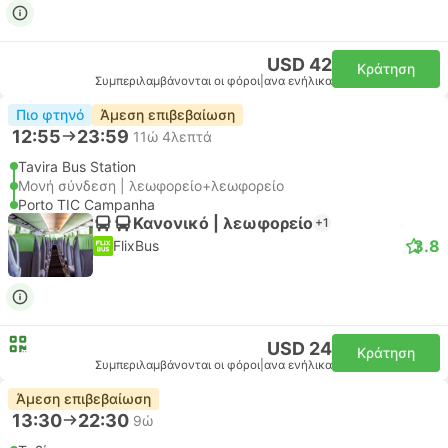
USD 42
Κράτηση
Συμπεριλαμβάνονται οι φόροι
|
ανα ενήλικα
Πιο φτηνό
Άμεση επιβεβαίωση
12:55
23:59
11ώ 4λεπτά
Tavira Bus Station
Μονή σύνδεση | λεωφορείο+λεωφορείο
Porto TIC Campanha
Κανονικό | λεωφορείο
+1
3.8
FlixBus
USD 24
Κράτηση
Συμπεριλαμβάνονται οι φόροι
|
ανα ενήλικα
Άμεση επιβεβαίωση
13:30
22:30
9ώ