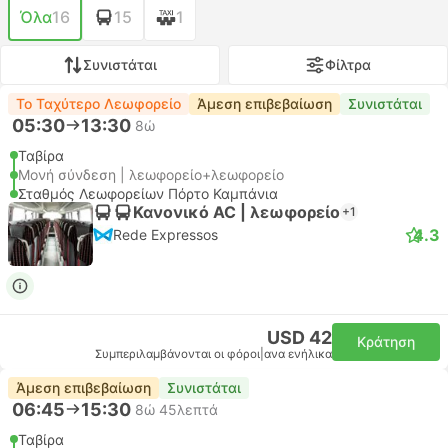
Όλα
16
15
1
Συνιστάται
Φίλτρα
Το Ταχύτερο Λεωφορείο
Άμεση επιβεβαίωση
Συνιστάται
05:30
13:30
8ώ
Ταβίρα
Μονή σύνδεση | λεωφορείο+λεωφορείο
Σταθμός Λεωφορείων Πόρτο Καμπάνια
Κανονικό AC | λεωφορείο
+1
4.3
Rede Expressos
USD 42
Κράτηση
Συμπεριλαμβάνονται οι φόροι
|
ανα ενήλικα
Άμεση επιβεβαίωση
Συνιστάται
06:45
15:30
8ώ 45λεπτά
Ταβίρα