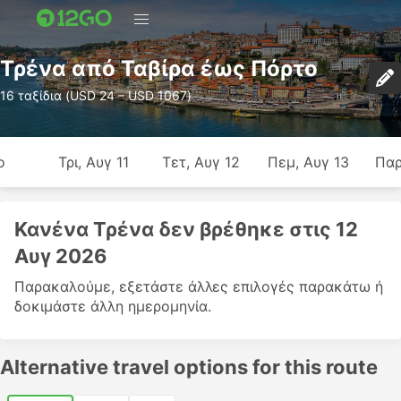
Τρένα από Ταβίρα έως Πόρτο
16 ταξίδια (USD 24 – USD 1067)
ο
Τρι, Αυγ 11
Τετ, Αυγ 12
Πεμ, Αυγ 13
Παρ
Κανένα Τρένα δεν βρέθηκε στις 12
Αυγ 2026
Παρακαλούμε, εξετάστε άλλες επιλογές παρακάτω ή
δοκιμάστε άλλη ημερομηνία.
Alternative travel options for this route