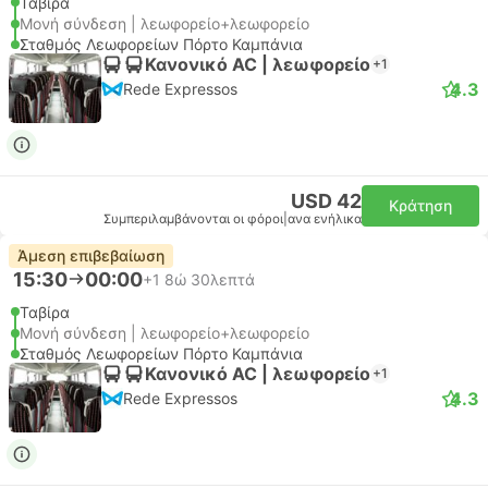
Ταβίρα
Μονή σύνδεση | λεωφορείο+λεωφορείο
Σταθμός Λεωφορείων Πόρτο Καμπάνια
Κανονικό AC | λεωφορείο
+1
4.3
Rede Expressos
USD 42
Κράτηση
Συμπεριλαμβάνονται οι φόροι
|
ανα ενήλικα
Άμεση επιβεβαίωση
15:30
00:00
+1
8ώ 30λεπτά
Ταβίρα
Μονή σύνδεση | λεωφορείο+λεωφορείο
Σταθμός Λεωφορείων Πόρτο Καμπάνια
Κανονικό AC | λεωφορείο
+1
4.3
Rede Expressos