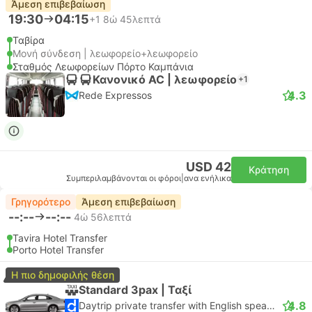
Άμεση επιβεβαίωση
19:30
04:15
+1
8ώ 45λεπτά
Ταβίρα
Μονή σύνδεση | λεωφορείο+λεωφορείο
Σταθμός Λεωφορείων Πόρτο Καμπάνια
Κανονικό AC | λεωφορείο
+1
4.3
Rede Expressos
USD 42
Κράτηση
Συμπεριλαμβάνονται οι φόροι
|
ανα ενήλικα
Γρηγορότερο
Άμεση επιβεβαίωση
--:--
--:--
4ώ 56λεπτά
Tavira Hotel Transfer
Porto Hotel Transfer
Η πιο δημοφιλής θέση
Standard 3pax | Ταξί
4.8
Daytrip private transfer with English speaking driver