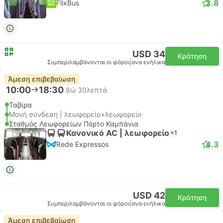
3.8
FlixBus
USD 34
Κράτηση
Συμπεριλαμβάνονται οι φόροι
|
ανα ενήλικα
Άμεση επιβεβαίωση
10:00
18:30
8ώ 30λεπτά
Ταβίρα
Μονή σύνδεση | λεωφορείο+λεωφορείο
Σταθμός Λεωφορείων Πόρτο Καμπάνια
Κανονικό AC | λεωφορείο
+1
4.3
Rede Expressos
USD 42
Κράτηση
Συμπεριλαμβάνονται οι φόροι
|
ανα ενήλικα
Άμεση επιβεβαίωση