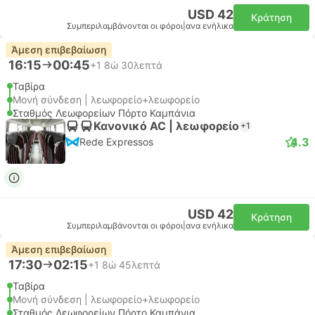
USD 42
Κράτηση
Συμπεριλαμβάνονται οι φόροι
|
ανα ενήλικα
Άμεση επιβεβαίωση
16:15
00:45
+1
8ώ 30λεπτά
Ταβίρα
Μονή σύνδεση | λεωφορείο+λεωφορείο
Σταθμός Λεωφορείων Πόρτο Καμπάνια
Κανονικό AC | λεωφορείο
+1
4.3
Rede Expressos
USD 42
Κράτηση
Συμπεριλαμβάνονται οι φόροι
|
ανα ενήλικα
Άμεση επιβεβαίωση
17:30
02:15
+1
8ώ 45λεπτά
Ταβίρα
Μονή σύνδεση | λεωφορείο+λεωφορείο
Σταθμός Λεωφορείων Πόρτο Καμπάνια