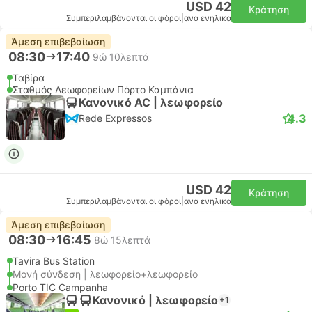
USD 42
Κράτηση
Συμπεριλαμβάνονται οι φόροι
|
ανα ενήλικα
Άμεση επιβεβαίωση
08:30
17:40
9ώ 10λεπτά
Ταβίρα
Σταθμός Λεωφορείων Πόρτο Καμπάνια
Κανονικό AC | λεωφορείο
4.3
Rede Expressos
USD 42
Κράτηση
Συμπεριλαμβάνονται οι φόροι
|
ανα ενήλικα
Άμεση επιβεβαίωση
08:30
16:45
8ώ 15λεπτά
Tavira Bus Station
Μονή σύνδεση | λεωφορείο+λεωφορείο
Porto TIC Campanha
Κανονικό | λεωφορείο
+1