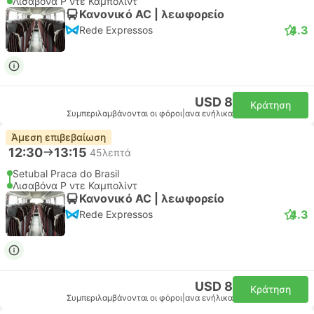
Λισαβόνα Ρ ντε Καμπολίντ
Κανονικό AC | λεωφορείο
4.3
Rede Expressos
USD 8
Κράτηση
Συμπεριλαμβάνονται οι φόροι
|
ανα ενήλικα
Άμεση επιβεβαίωση
12:30
13:15
45λεπτά
Setubal Praca do Brasil
Λισαβόνα Ρ ντε Καμπολίντ
Κανονικό AC | λεωφορείο
4.3
Rede Expressos
USD 8
Κράτηση
Συμπεριλαμβάνονται οι φόροι
|
ανα ενήλικα