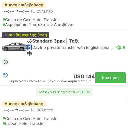
Άμεση επιβεβαίωση
--:--
--:--
1ώ 25λεπτά
Costa de Gale Hotel Transfer
Αεροδρόμιο Πορτέλα της Λισαβόνας
Η πιο δημοφιλής θέση
Standard 3pax | Ταξί
4.8
Daytrip private transfer with English speaking driver
USD 144
Κράτηση
Συμπεριλαμβάνονται οι φόροι
|
όχημα, όλα συμπεριλαμβανομένου
3 ακόμα θέσεις από USD 196
Άμεση επιβεβαίωση
--:--
--:--
1ώ 30λεπτά
Costa de Gale Hotel Transfer
Lisbon Hotel Transfer