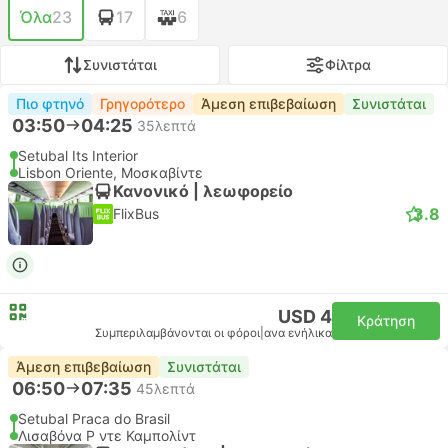
Όλα
23
17
6
Συνιστάται
Φίλτρα
Πιο φτηνό
Γρηγορότερο
Άμεση επιβεβαίωση
Συνιστάται
03:50
04:25
35λεπτά
Setubal Its Interior
Lisbon Oriente, Μοσκαβίντε
Κανονικό | λεωφορείο
3.8
FlixBus
USD 4
Κράτηση
Συμπεριλαμβάνονται οι φόροι
|
ανα ενήλικα
Άμεση επιβεβαίωση
Συνιστάται
06:50
07:35
45λεπτά
Setubal Praca do Brasil
Λισαβόνα Ρ ντε Καμπολίντ