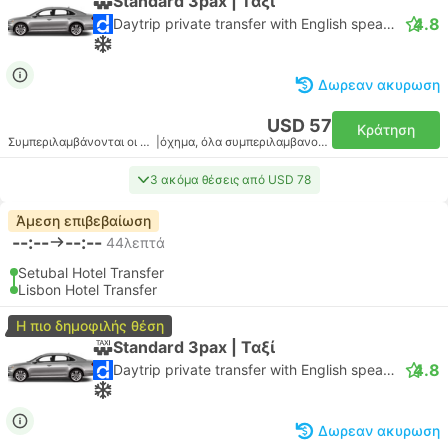
Standard 3pax | Ταξί
4.8
Daytrip private transfer with English speaking driver
Δωρεαν ακυρωση
USD 57
Κράτηση
Συμπεριλαμβάνονται οι φόροι
|
όχημα, όλα συμπεριλαμβανομένου
3 ακόμα θέσεις από USD 78
Άμεση επιβεβαίωση
--:--
--:--
44λεπτά
Setubal Hotel Transfer
Lisbon Hotel Transfer
Η πιο δημοφιλής θέση
Standard 3pax | Ταξί
4.8
Daytrip private transfer with English speaking driver
Δωρεαν ακυρωση