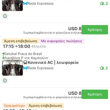
4.3
Rede Expressos
USD 8
Κράτηση
Συμπεριλαμβάνονται οι φόροι
|
ανα ενήλικα
Άμεση επιβεβαίωση
Με κορυφαίες πωλήσεις
17:15
18:00
45λεπτά
Setubal Praca do Brasil
Λισαβόνα Ρ ντε Καμπολίντ
Κανονικό AC | λεωφορείο
4.3
Rede Expressos
USD 8
Κράτηση
Συμπεριλαμβάνονται οι φόροι
|
ανα ενήλικα
Γρηγορότερο
Άμεση επιβεβαίωση