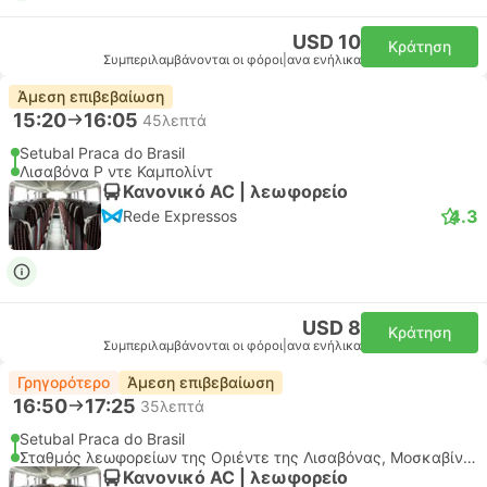
USD 10
Κράτηση
Συμπεριλαμβάνονται οι φόροι
|
ανα ενήλικα
Άμεση επιβεβαίωση
15:20
16:05
45λεπτά
Setubal Praca do Brasil
Λισαβόνα Ρ ντε Καμπολίντ
Κανονικό AC | λεωφορείο
4.3
Rede Expressos
USD 8
Κράτηση
Συμπεριλαμβάνονται οι φόροι
|
ανα ενήλικα
Γρηγορότερο
Άμεση επιβεβαίωση
16:50
17:25
35λεπτά
Setubal Praca do Brasil
Σταθμός λεωφορείων της Οριέντε της Λισαβόνας, Μοσκαβίντε
Κανονικό AC | λεωφορείο