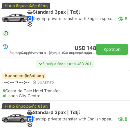
Η πιο δημοφιλής θέση
Standard 3pax | Ταξί
4.8
Daytrip private transfer with English speaking driver
USD 148
Κράτηση
Συμπεριλαμβάνονται οι φόροι
|
όχημα, όλα συμπεριλαμβανομένου
3 ακόμα θέσεις από USD 201
Άμεση επιβεβαίωση
--:--
--:--
1ώ 30λεπτά
Costa de Gale Hotel Transfer
Lisbon City Centre
Η πιο δημοφιλής θέση
Standard 3pax | Ταξί
4.8
Daytrip private transfer with English speaking driver