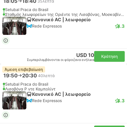
18:05
18:40
35λεπτά
Setubal Praca do Brasil
Σταθμός λεωφορείων της Οριέντε της Λισαβόνας, Μοσκαβίντε
Κανονικό AC | λεωφορείο
4.3
Rede Expressos
USD 10
Κράτηση
Συμπεριλαμβάνονται οι φόροι
|
ανα ενήλικα
Άμεση επιβεβαίωση
19:50
20:30
40λεπτά
Setubal Praca do Brasil
Λισαβόνα Ρ ντε Καμπολίντ
Κανονικό AC | λεωφορείο
4.3
Rede Expressos