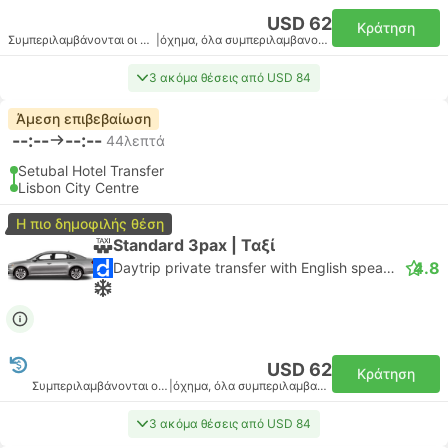
USD 62
Κράτηση
Συμπεριλαμβάνονται οι φόροι
|
όχημα, όλα συμπεριλαμβανομένου
3 ακόμα θέσεις από USD 84
Άμεση επιβεβαίωση
--:--
--:--
44λεπτά
Setubal Hotel Transfer
Lisbon City Centre
Η πιο δημοφιλής θέση
Standard 3pax | Ταξί
4.8
Daytrip private transfer with English speaking driver
USD 62
Κράτηση
Συμπεριλαμβάνονται οι φόροι
|
όχημα, όλα συμπεριλαμβανομένου
3 ακόμα θέσεις από USD 84