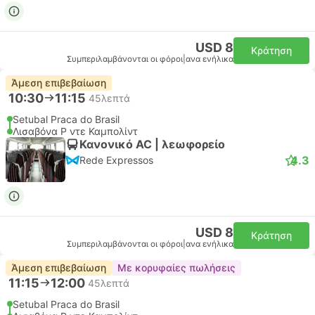
USD 8
Κράτηση
Συμπεριλαμβάνονται οι φόροι
|
ανα ενήλικα
Άμεση επιβεβαίωση
10:30
11:15
45λεπτά
Setubal Praca do Brasil
Λισαβόνα Ρ ντε Καμπολίντ
Κανονικό AC | λεωφορείο
4.3
Rede Expressos
USD 8
Κράτηση
Συμπεριλαμβάνονται οι φόροι
|
ανα ενήλικα
Άμεση επιβεβαίωση
Με κορυφαίες πωλήσεις
11:15
12:00
45λεπτά
Setubal Praca do Brasil