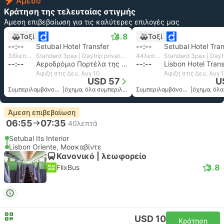
Άμεσο
Κράτηση της τελευταίας στιγμής
Άμεση επιβεβαίωση για τις καλύτερες επιλογές μας
4.8
Ταξί
Ταξί
--:--
Setubal Hotel Transfer
--:--
Setubal Hotel Tran
38λεπτά
Standard 3pax | Daytrip private transfer with English speaking driver
44λεπτά
--:--
Αεροδρόμιο Πορτέλα της Λισαβόνας
--:--
Lisbon Hotel Trans
Άφιξη στις Δευ, Αυγ 10
Άφιξη στις Δευ, Αυγ 
USD 57
U
Συμπεριλαμβάνονται οι φόροι
|
όχημα, όλα συμπεριλαμβανομένου
Συμπεριλαμβάνονται οι φόροι
|
Άμεση επιβεβαίωση
06:55
07:35
40λεπτά
Setubal Its Interior
Lisbon Oriente, Μοσκαβίντε
Κανονικό | λεωφορείο
3.8
FlixBus
USD 10
Κράτηση