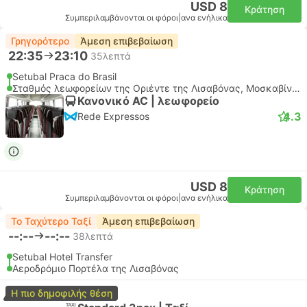
USD 8
Κράτηση
Συμπεριλαμβάνονται οι φόροι
|
ανα ενήλικα
Γρηγορότερο
Άμεση επιβεβαίωση
22:35
23:10
35λεπτά
Setubal Praca do Brasil
Σταθμός λεωφορείων της Οριέντε της Λισαβόνας, Μοσκαβίντε
Κανονικό AC | λεωφορείο
4.3
Rede Expressos
USD 8
Κράτηση
Συμπεριλαμβάνονται οι φόροι
|
ανα ενήλικα
Το Ταχύτερο Ταξί
Άμεση επιβεβαίωση
--:--
--:--
38λεπτά
Setubal Hotel Transfer
Αεροδρόμιο Πορτέλα της Λισαβόνας
Η πιο δημοφιλής θέση