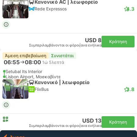
Κανονικό AC | λεωφορείο
4.3
Rede Expressos
USD 8
Κράτηση
Συμπεριλαμβάνονται οι φόροι
|
ανα ενήλικα
Άμεση επιβεβαίωση
Συνιστάται
06:55
08:00
1ώ 5λεπτά
Setubal Its Interior
Lisbon Airport, Μοσκαβίντε
Κανονικό | λεωφορείο
3.8
FlixBus
USD 13
Κράτηση
Συμπεριλαμβάνονται οι φόροι
|
ανα ενήλικα