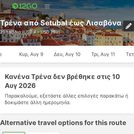
Τρένα από Setubal έως Λισαβόνα
23 ταξίδια (USD 4 – USD 259)
ο
Κυρ, Αυγ 9
Δευ, Αυγ 10
Τρι, Αυγ 11
Τετ
Κανένα Τρένα δεν βρέθηκε στις 10
Αυγ 2026
Παρακαλούμε, εξετάστε άλλες επιλογές παρακάτω ή
δοκιμάστε άλλη ημερομηνία.
Alternative travel options for this route