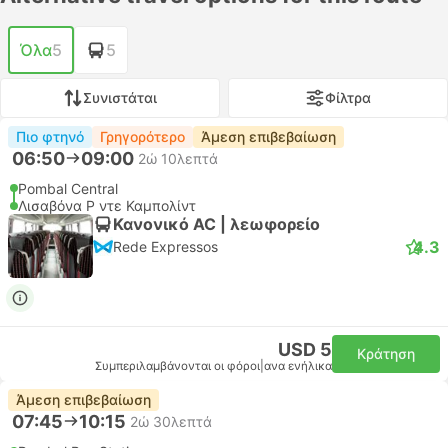
Όλα
5
5
Συνιστάται
Φίλτρα
Πιο φτηνό
Γρηγορότερο
Άμεση επιβεβαίωση
06:50
09:00
2ώ 10λεπτά
Pombal Central
Λισαβόνα Ρ ντε Καμπολίντ
Κανονικό AC | λεωφορείο
4.3
Rede Expressos
USD 5
Κράτηση
Συμπεριλαμβάνονται οι φόροι
|
ανα ενήλικα
Άμεση επιβεβαίωση
07:45
10:15
2ώ 30λεπτά