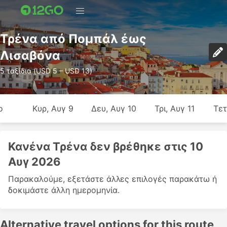
Τρένα από Πομπάλ έως
Λισαβόνα
5 ταξίδια (USD 5 – USD 13)
ο
Κυρ, Αυγ 9
Δευ, Αυγ 10
Τρι, Αυγ 11
Τετ
Κανένα Τρένα δεν βρέθηκε στις 10
Αυγ 2026
Παρακαλούμε, εξετάστε άλλες επιλογές παρακάτω ή
δοκιμάστε άλλη ημερομηνία.
Alternative travel options for this route