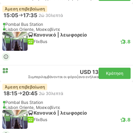
Άμεση επιβεβαίωση
15:05
17:35
2ώ 30λεπτά
Pombal Bus Station
Lisbon Oriente, Μοσκαβίντε
Κανονικό | λεωφορείο
3.8
FlixBus
USD 13
Κράτηση
Συμπεριλαμβάνονται οι φόροι
|
ανα ενήλικα
Άμεση επιβεβαίωση
18:15
20:45
2ώ 30λεπτά
Pombal Bus Station
Lisbon Oriente, Μοσκαβίντε
Κανονικό | λεωφορείο
3.8
FlixBus