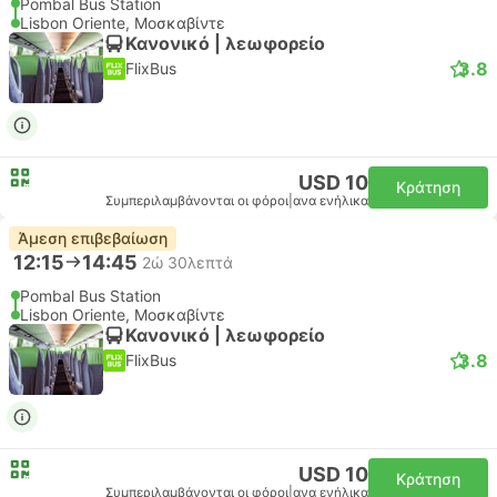
Pombal Bus Station
Lisbon Oriente, Μοσκαβίντε
Κανονικό | λεωφορείο
3.8
FlixBus
USD 10
Κράτηση
Συμπεριλαμβάνονται οι φόροι
|
ανα ενήλικα
Άμεση επιβεβαίωση
12:15
14:45
2ώ 30λεπτά
Pombal Bus Station
Lisbon Oriente, Μοσκαβίντε
Κανονικό | λεωφορείο
3.8
FlixBus
USD 10
Κράτηση
Συμπεριλαμβάνονται οι φόροι
|
ανα ενήλικα