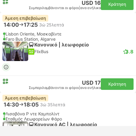
USD 16
Κράτηση
Συμπεριλαμβάνονται οι φόροι
|
ανα ενήλικα
Άμεση επιβεβαίωση
14:00
17:25
3ώ 25λεπτά
Lisbon Oriente, Μοσκαβίντε
Faro Bus Station, Algarve
Κανονικό | λεωφορείο
3.8
FlixBus
USD 17
Κράτηση
Συμπεριλαμβάνονται οι φόροι
|
ανα ενήλικα
Άμεση επιβεβαίωση
14:30
18:05
3ώ 35λεπτά
Λισαβόνα Ρ ντε Καμπολίντ
Σταθμός Λεωφορείων Φάρο
Κανονικό AC | λεωφορείο
4.3
Rede Expressos