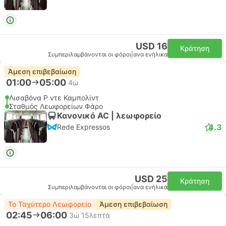
USD 16
Κράτηση
Συμπεριλαμβάνονται οι φόροι
|
ανα ενήλικα
Άμεση επιβεβαίωση
01:00
05:00
4ώ
Λισαβόνα Ρ ντε Καμπολίντ
Σταθμός Λεωφορείων Φάρο
Κανονικό AC | λεωφορείο
4.3
Rede Expressos
USD 25
Κράτηση
Συμπεριλαμβάνονται οι φόροι
|
ανα ενήλικα
Το Ταχύτερο Λεωφορείο
Άμεση επιβεβαίωση
02:45
06:00
3ώ 15λεπτά