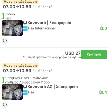
Άμεση επιβεβαίωση
07:00
10:59
3ώ 59λεπτά
Lisbon
Faro
Κανονικό | λεωφορείο
1.0
Alsa Internacional
USD 27
Κράτηση
Συμπεριλαμβάνονται οι φόροι
|
ανα ενήλικα
Άμεση επιβεβαίωση
07:00
10:59
3ώ 59λεπτά
Λισαβόνα Ρ ντε Καμπολίντ
Σταθμός Λεωφορείων Φάρο
Κανονικό AC | λεωφορείο
4.4
Alsa