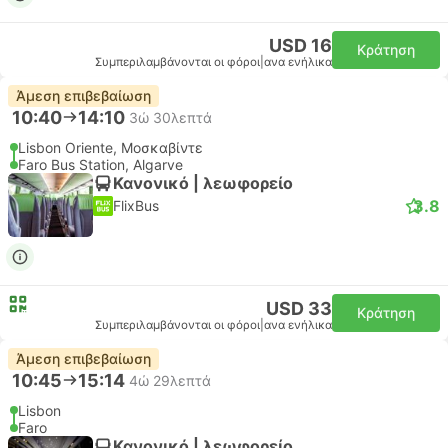
USD 16
Κράτηση
Συμπεριλαμβάνονται οι φόροι
|
ανα ενήλικα
Άμεση επιβεβαίωση
10:40
14:10
3ώ 30λεπτά
Lisbon Oriente, Μοσκαβίντε
Faro Bus Station, Algarve
Κανονικό | λεωφορείο
3.8
FlixBus
USD 33
Κράτηση
Συμπεριλαμβάνονται οι φόροι
|
ανα ενήλικα
Άμεση επιβεβαίωση
10:45
15:14
4ώ 29λεπτά
Lisbon
Faro
Κανονικό | λεωφορείο