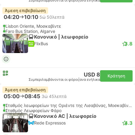
Συμπεριλαμβάνονται οι φόροι
|
ανα ενήλικα
Άμεση επιβεβαίωση
04:20
10:10
5ώ 50λεπτά
Lisbon Oriente, Μοσκαβίντε
Faro Bus Station, Algarve
Κανονικό | λεωφορείο
3.8
FlixBus
USD 8
Κράτηση
Συμπεριλαμβάνονται οι φόροι
|
ανα ενήλικα
Άμεση επιβεβαίωση
05:00
08:45
3ώ 45λεπτά
Σταθμός λεωφορείων της Οριέντε της Λισαβόνας, Μοσκαβίντε
Σταθμός Λεωφορείων Φάρο
Κανονικό AC | λεωφορείο
4.3
Rede Expressos