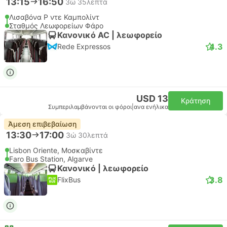
13:15
16:50
3ώ 35λεπτά
Λισαβόνα Ρ ντε Καμπολίντ
Σταθμός Λεωφορείων Φάρο
Κανονικό AC | λεωφορείο
4.3
Rede Expressos
USD 13
Κράτηση
Συμπεριλαμβάνονται οι φόροι
|
ανα ενήλικα
Άμεση επιβεβαίωση
13:30
17:00
3ώ 30λεπτά
Lisbon Oriente, Μοσκαβίντε
Faro Bus Station, Algarve
Κανονικό | λεωφορείο
3.8
FlixBus