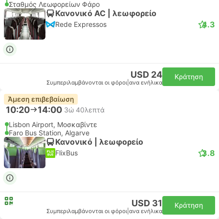
Σταθμός Λεωφορείων Φάρο
Κανονικό AC | λεωφορείο
4.3
Rede Expressos
USD 24
Κράτηση
Συμπεριλαμβάνονται οι φόροι
|
ανα ενήλικα
Άμεση επιβεβαίωση
10:20
14:00
3ώ 40λεπτά
Lisbon Airport, Μοσκαβίντε
Faro Bus Station, Algarve
Κανονικό | λεωφορείο
3.8
FlixBus
USD 31
Κράτηση
Συμπεριλαμβάνονται οι φόροι
|
ανα ενήλικα