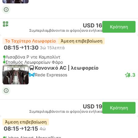
USD 16
Κράτηση
Συμπεριλαμβάνονται οι φόροι
|
ανα ενήλικα
Το Ταχύτερο Λεωφορείο
Άμεση επιβεβαίωση
08:15
11:30
3ώ 15λεπτά
Λισαβόνα Ρ ντε Καμπολίντ
Σταθμός Λεωφορείων Φάρο
Κανονικό AC | λεωφορείο
4.3
Rede Expressos
USD 19
Κράτηση
Συμπεριλαμβάνονται οι φόροι
|
ανα ενήλικα
Άμεση επιβεβαίωση
08:15
12:15
4ώ
Lisbon Airport, Μοσκαβίντε