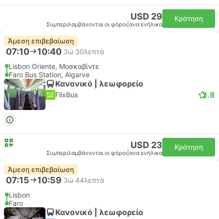
USD 29
Κράτηση
Συμπεριλαμβάνονται οι φόροι
|
ανα ενήλικα
Άμεση επιβεβαίωση
07:10
10:40
3ώ 30λεπτά
Lisbon Oriente, Μοσκαβίντε
Faro Bus Station, Algarve
Κανονικό | λεωφορείο
3.8
FlixBus
USD 23
Κράτηση
Συμπεριλαμβάνονται οι φόροι
|
ανα ενήλικα
Άμεση επιβεβαίωση
07:15
10:59
3ώ 44λεπτά
Lisbon
Faro
Κανονικό | λεωφορείο