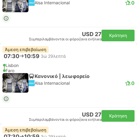
1.0
Alsa Internacional
USD 27
Κράτηση
Συμπεριλαμβάνονται οι φόροι
|
ανα ενήλικα
Άμεση επιβεβαίωση
07:30
10:59
3ώ 29λεπτά
Lisbon
Faro
Κανονικό | λεωφορείο
1.0
Alsa Internacional
USD 27
Κράτηση
Συμπεριλαμβάνονται οι φόροι
|
ανα ενήλικα
Άμεση επιβεβαίωση
07:30
10:59
3ώ 29λεπτά