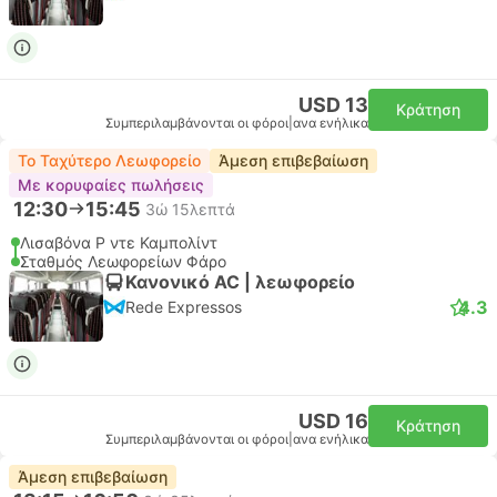
USD 13
Κράτηση
Συμπεριλαμβάνονται οι φόροι
|
ανα ενήλικα
Το Ταχύτερο Λεωφορείο
Άμεση επιβεβαίωση
Με κορυφαίες πωλήσεις
12:30
15:45
3ώ 15λεπτά
Λισαβόνα Ρ ντε Καμπολίντ
Σταθμός Λεωφορείων Φάρο
Κανονικό AC | λεωφορείο
4.3
Rede Expressos
USD 16
Κράτηση
Συμπεριλαμβάνονται οι φόροι
|
ανα ενήλικα
Άμεση επιβεβαίωση