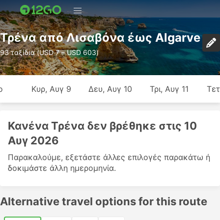
Τρένα από Λισαβόνα έως Algarve
93 ταξίδια (USD 7 – USD 603)
ο
Κυρ, Αυγ 9
Δευ, Αυγ 10
Τρι, Αυγ 11
Τετ
Κανένα Τρένα δεν βρέθηκε στις 10
Αυγ 2026
Παρακαλούμε, εξετάστε άλλες επιλογές παρακάτω ή
δοκιμάστε άλλη ημερομηνία.
Alternative travel options for this route