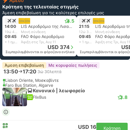
Άμεσο
Κράτηση της τελευταίας στιγμής
Άμεση επιβεβαίωση για τις καλύτερες επιλογές μας
4.5
14:00
LIS Αεροδρόμιο της Λισαβόνας
21:15
19ώ 45λεπτά
Μονή σύνδεση
12ώ 30λεπτά
Μονή σύνδεση
09:45
FAO Φάρο Αεροδρόμιο
09:45
FAO Φάρο Αεροδρ
+ 1 ημέρα
Άφιξη στις Τρι, Αυγ 11
+ 1 ημέρα
Άφιξη στις Τρι, Αυγ 1
USD 374
US
Συμπεριλαμβάνονται οι φόροι
|
ανα ενήλικα
Συμπεριλαμβάνονται οι φόροι
|
Άμεση επιβεβαίωση
Με κορυφαίες πωλήσεις
13:50
17:20
3ώ 30λεπτά
Lisbon Oriente, Μοσκαβίντε
Faro Bus Station, Algarve
Κανονικό | λεωφορείο
3.8
FlixBus
USD 16
Κράτηση