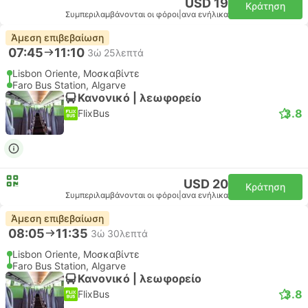
USD 19
Κράτηση
Συμπεριλαμβάνονται οι φόροι
|
ανα ενήλικα
Άμεση επιβεβαίωση
07:45
11:10
3ώ 25λεπτά
Lisbon Oriente, Μοσκαβίντε
Faro Bus Station, Algarve
Κανονικό | λεωφορείο
3.8
FlixBus
USD 20
Κράτηση
Συμπεριλαμβάνονται οι φόροι
|
ανα ενήλικα
Άμεση επιβεβαίωση
08:05
11:35
3ώ 30λεπτά
Lisbon Oriente, Μοσκαβίντε
Faro Bus Station, Algarve
Κανονικό | λεωφορείο
3.8
FlixBus