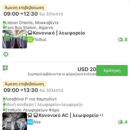
Άμεση επιβεβαίωση
09:00
12:30
3ώ 30λεπτά
Lisbon Oriente, Μοσκαβίντε
Faro Bus Station, Algarve
Κανονικό | λεωφορείο
3.8
FlixBus
USD 20
Κράτηση
Συμπεριλαμβάνονται οι φόροι
|
ανα ενήλικα
Άμεση επιβεβαίωση
09:00
13:30
4ώ 30λεπτά
Λισαβόνα Ρ ντε Καμπολίντ
Μονή σύνδεση | λεωφορείο+λεωφορείο
Σταθμός Λεωφορείων Φάρο
Κανονικό AC | λεωφορείο
+1
4.4
Alsa