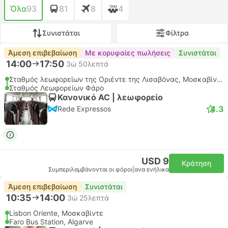
Όλα
93
81
8
4
Συνιστάται
Φίλτρα
Άμεση επιβεβαίωση
Με κορυφαίες πωλήσεις
Συνιστάται
14:00
17:50
3ώ 50λεπτά
Σταθμός λεωφορείων της Οριέντε της Λισαβόνας, Μοσκαβίντε
Σταθμός Λεωφορείων Φάρο
Κανονικό AC | λεωφορείο
4.3
Rede Expressos
USD 9
Κράτηση
Συμπεριλαμβάνονται οι φόροι
|
ανα ενήλικα
Άμεση επιβεβαίωση
Συνιστάται
10:35
14:00
3ώ 25λεπτά
Lisbon Oriente, Μοσκαβίντε
Faro Bus Station, Algarve