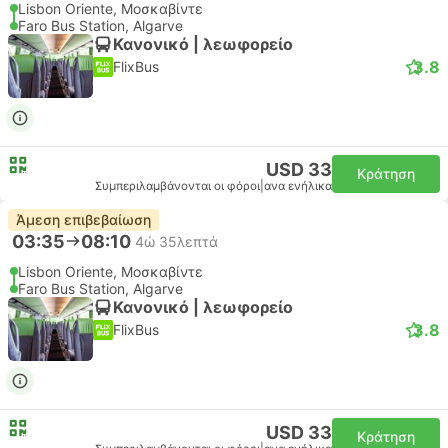
Lisbon Oriente, Μοσκαβίντε
Faro Bus Station, Algarve
Κανονικό | λεωφορείο
3.8
FlixBus
USD 33
Κράτηση
Συμπεριλαμβάνονται οι φόροι
|
ανα ενήλικα
Άμεση επιβεβαίωση
03:35
08:10
4ώ 35λεπτά
Lisbon Oriente, Μοσκαβίντε
Faro Bus Station, Algarve
Κανονικό | λεωφορείο
3.8
FlixBus
USD 33
Κράτηση