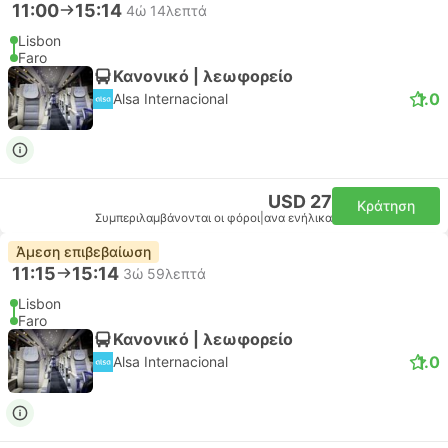
11:00
15:14
4ώ 14λεπτά
Lisbon
Faro
Κανονικό | λεωφορείο
1.0
Alsa Internacional
USD 27
Κράτηση
Συμπεριλαμβάνονται οι φόροι
|
ανα ενήλικα
Άμεση επιβεβαίωση
11:15
15:14
3ώ 59λεπτά
Lisbon
Faro
Κανονικό | λεωφορείο
1.0
Alsa Internacional