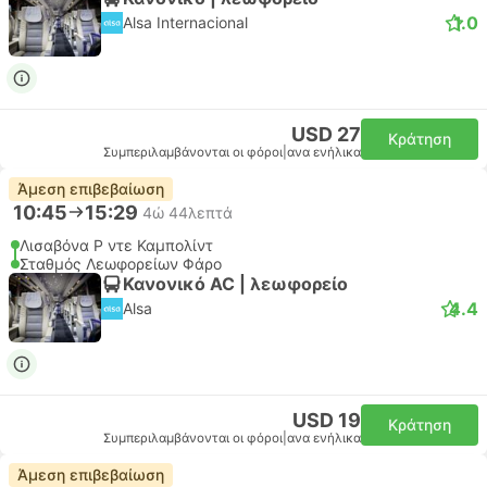
1.0
Alsa Internacional
USD 27
Κράτηση
Συμπεριλαμβάνονται οι φόροι
|
ανα ενήλικα
Άμεση επιβεβαίωση
10:45
15:29
4ώ 44λεπτά
Λισαβόνα Ρ ντε Καμπολίντ
Σταθμός Λεωφορείων Φάρο
Κανονικό AC | λεωφορείο
4.4
Alsa
USD 19
Κράτηση
Συμπεριλαμβάνονται οι φόροι
|
ανα ενήλικα
Άμεση επιβεβαίωση