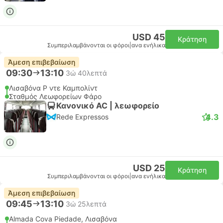
USD 45
Κράτηση
Συμπεριλαμβάνονται οι φόροι
|
ανα ενήλικα
Άμεση επιβεβαίωση
09:30
13:10
3ώ 40λεπτά
Λισαβόνα Ρ ντε Καμπολίντ
Σταθμός Λεωφορείων Φάρο
Κανονικό AC | λεωφορείο
4.3
Rede Expressos
USD 25
Κράτηση
Συμπεριλαμβάνονται οι φόροι
|
ανα ενήλικα
Άμεση επιβεβαίωση
09:45
13:10
3ώ 25λεπτά
Almada Cova Piedade, Λισαβόνα