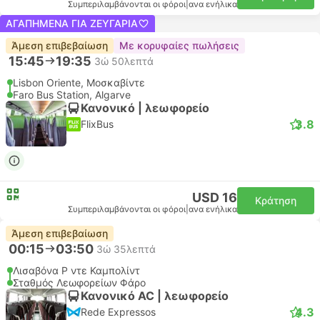
Συμπεριλαμβάνονται οι φόροι
|
ανα ενήλικα
ΑΓΑΠΗΜΈΝΑ ΓΙΑ ΖΕΥΓΆΡΙΑ
Άμεση επιβεβαίωση
Με κορυφαίες πωλήσεις
15:45
19:35
3ώ 50λεπτά
Lisbon Oriente, Μοσκαβίντε
Faro Bus Station, Algarve
Κανονικό | λεωφορείο
3.8
FlixBus
USD 16
Κράτηση
Συμπεριλαμβάνονται οι φόροι
|
ανα ενήλικα
Άμεση επιβεβαίωση
00:15
03:50
3ώ 35λεπτά
Λισαβόνα Ρ ντε Καμπολίντ
Σταθμός Λεωφορείων Φάρο
Κανονικό AC | λεωφορείο
4.3
Rede Expressos