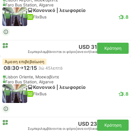
Faro Bus Station, Algarve
Κανονικό | λεωφορείο
3.8
FlixBus
USD 31
Κράτηση
Συμπεριλαμβάνονται οι φόροι
|
ανα ενήλικα
Άμεση επιβεβαίωση
08:30
12:15
3ώ 45λεπτά
Lisbon Oriente, Μοσκαβίντε
Faro Bus Station, Algarve
Κανονικό | λεωφορείο
3.8
FlixBus
USD 23
Κράτηση
Συμπεριλαμβάνονται οι φόροι
|
ανα ενήλικα