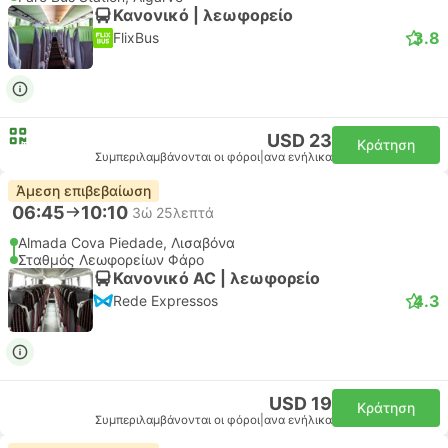
Κανονικό | λεωφορείο
3.8
FlixBus
USD 23
Κράτηση
Συμπεριλαμβάνονται οι φόροι
|
ανα ενήλικα
Άμεση επιβεβαίωση
06:45
10:10
3ώ 25λεπτά
Almada Cova Piedade, Λισαβόνα
Σταθμός Λεωφορείων Φάρο
Κανονικό AC | λεωφορείο
4.3
Rede Expressos
USD 19
Κράτηση
Συμπεριλαμβάνονται οι φόροι
|
ανα ενήλικα