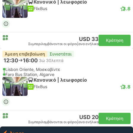
Κανονικό | λεωφορείο
3.8
FlixBus
USD 33
Κράτηση
Συμπεριλαμβάνονται οι φόροι
|
ανα ενήλικα
Άμεση επιβεβαίωση
Συνιστάται
12:30
16:00
3ώ 30λεπτά
Lisbon Oriente, Μοσκαβίντε
Faro Bus Station, Algarve
Κανονικό | λεωφορείο
3.8
FlixBus
USD 20
Κράτηση
Συμπεριλαμβάνονται οι φόροι
|
ανα ενήλικα