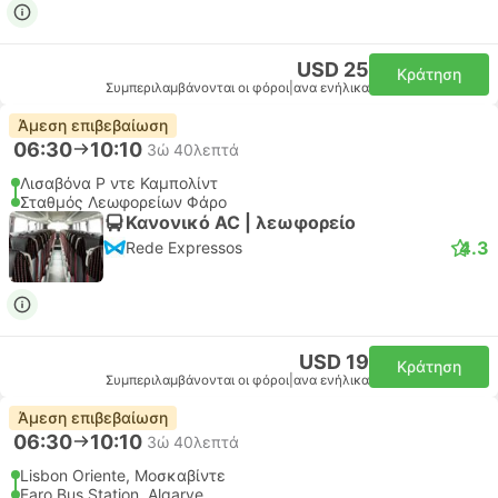
USD 25
Κράτηση
Συμπεριλαμβάνονται οι φόροι
|
ανα ενήλικα
Άμεση επιβεβαίωση
06:30
10:10
3ώ 40λεπτά
Λισαβόνα Ρ ντε Καμπολίντ
Σταθμός Λεωφορείων Φάρο
Κανονικό AC | λεωφορείο
4.3
Rede Expressos
USD 19
Κράτηση
Συμπεριλαμβάνονται οι φόροι
|
ανα ενήλικα
Άμεση επιβεβαίωση
06:30
10:10
3ώ 40λεπτά
Lisbon Oriente, Μοσκαβίντε
Faro Bus Station, Algarve