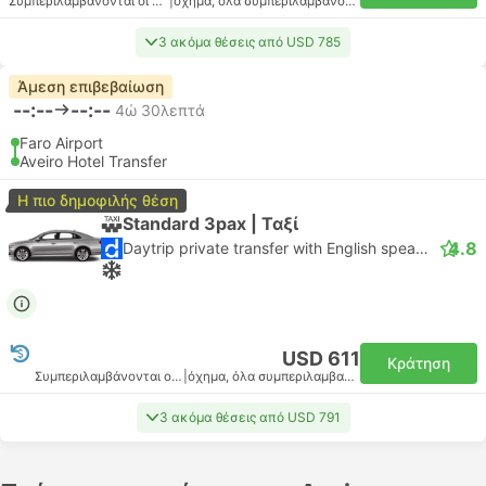
Συμπεριλαμβάνονται οι φόροι
|
όχημα, όλα συμπεριλαμβανομένου
3 ακόμα θέσεις από USD 785
Άμεση επιβεβαίωση
--:--
--:--
4ώ 30λεπτά
Faro Airport
Aveiro Hotel Transfer
Η πιο δημοφιλής θέση
Standard 3pax | Ταξί
4.8
Daytrip private transfer with English speaking driver
USD 611
Κράτηση
Συμπεριλαμβάνονται οι φόροι
|
όχημα, όλα συμπεριλαμβανομένου
3 ακόμα θέσεις από USD 791