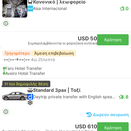
Κανονικό | λεωφορείο
1.0
Alsa Internacional
USD 50
Κράτηση
Συμπεριλαμβάνονται οι φόροι
|
ανα ενήλικα
Γρηγορότερο
Άμεση επιβεβαίωση
--:--
--:--
4ώ 25λεπτά
Faro Hotel Transfer
Aveiro Hotel Transfer
Η πιο δημοφιλής θέση
Standard 3pax | Ταξί
4.8
Daytrip private transfer with English speaking driver
Δωρεαν ακυρωση
USD 610
Κράτηση