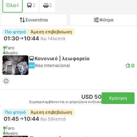
Όλα
4
2
2
Συνιστάται
Φίλτρα
Πιο φτηνό
Άμεση επιβεβαίωση
01:30
10:44
9ώ 14λεπτά
Faro
Aveiro
Κανονικό | λεωφορείο
1.0
Alsa Internacional
USD 50
Κράτηση
Συμπεριλαμβάνονται οι φόροι
|
ανα ενήλικα
Πιο φτηνό
Άμεση επιβεβαίωση
01:45
10:44
8ώ 59λεπτά
Faro
Aveiro