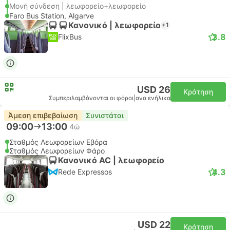
Μονή σύνδεση | λεωφορείο+λεωφορείο
Faro Bus Station, Algarve
Κανονικό | λεωφορείο
+1
3.8
FlixBus
USD 26
Κράτηση
Συμπεριλαμβάνονται οι φόροι
|
ανα ενήλικα
Άμεση επιβεβαίωση
Συνιστάται
09:00
13:00
4ώ
Σταθμός Λεωφορείων Εβόρα
Σταθμός Λεωφορείων Φάρο
Κανονικό AC | λεωφορείο
4.3
Rede Expressos
USD 22
Κράτηση