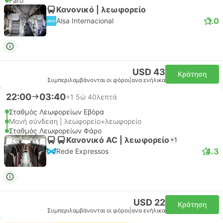
Faro
Κανονικό | λεωφορείο
1.0
Alsa Internacional
USD 43
Κράτηση
Συμπεριλαμβάνονται οι φόροι
|
ανα ενήλικα
22:00
03:40
+1
5ώ 40λεπτά
Σταθμός Λεωφορείων Εβόρα
Μονή σύνδεση | λεωφορείο+λεωφορείο
Σταθμός Λεωφορείων Φάρο
Κανονικό AC | λεωφορείο
+1
4.3
Rede Expressos
USD 22
Κράτηση
Συμπεριλαμβάνονται οι φόροι
|
ανα ενήλικα