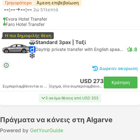
Γρηγορότερο
Άμεση επιβεβαίωση
--:--
--:--
2ώ 51λεπτά
Evora Hotel Transfer
Faro Hotel Transfer
Η πιο δημοφιλής θέση
Standard 3pax | Ταξί
4.8
Daytrip private transfer with English speaking driver
Δωρεαν ακυρωση
USD 273
Κράτηση
Συμπεριλαμβάνονται οι φόροι
|
όχημα, όλα συμπεριλαμβανομένου
3 ακόμα θέσεις από USD 353
Πράγματα να κάνεις στη Algarve
Powered by
GetYourGuide