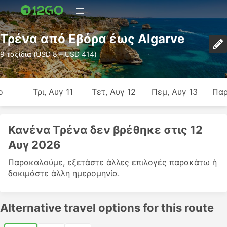
Τρένα από Εβόρα έως Algarve
9 ταξίδια (USD 8 – USD 414)
ο
Τρι, Αυγ 11
Τετ, Αυγ 12
Πεμ, Αυγ 13
Παρ
Κανένα Τρένα δεν βρέθηκε στις 12
Αυγ 2026
Παρακαλούμε, εξετάστε άλλες επιλογές παρακάτω ή
δοκιμάστε άλλη ημερομηνία.
Alternative travel options for this route