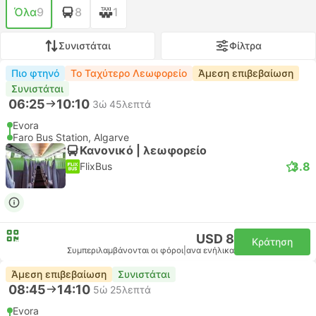
Όλα
9
8
1
Συνιστάται
Φίλτρα
Πιο φτηνό
Το Ταχύτερο Λεωφορείο
Άμεση επιβεβαίωση
Συνιστάται
06:25
10:10
3ώ 45λεπτά
Evora
Faro Bus Station, Algarve
Κανονικό | λεωφορείο
3.8
FlixBus
USD 8
Κράτηση
Συμπεριλαμβάνονται οι φόροι
|
ανα ενήλικα
Άμεση επιβεβαίωση
Συνιστάται
08:45
14:10
5ώ 25λεπτά
Evora