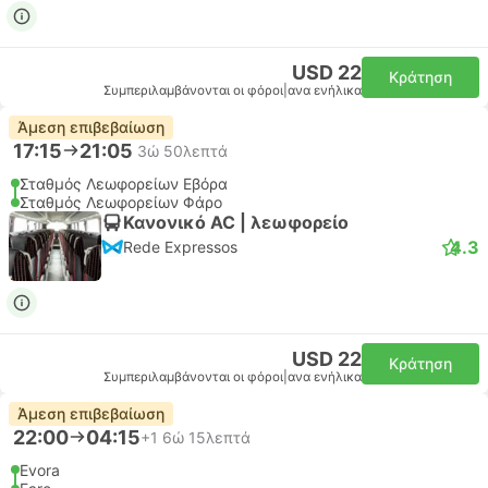
USD 22
Κράτηση
Συμπεριλαμβάνονται οι φόροι
|
ανα ενήλικα
Άμεση επιβεβαίωση
17:15
21:05
3ώ 50λεπτά
Σταθμός Λεωφορείων Εβόρα
Σταθμός Λεωφορείων Φάρο
Κανονικό AC | λεωφορείο
4.3
Rede Expressos
USD 22
Κράτηση
Συμπεριλαμβάνονται οι φόροι
|
ανα ενήλικα
Άμεση επιβεβαίωση
22:00
04:15
+1
6ώ 15λεπτά
Evora