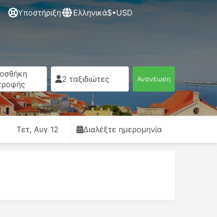
Υποστήριξη
Ελληνικά
$•USD
οσθήκη
2 ταξιδιώτες
Ανανέωση
τροφής
Τετ, Αυγ 12
Διαλέξτε ημερομηνία