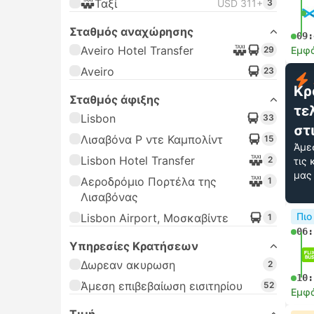
Ταξί
USD 311+
3
Σταθμός αναχώρησης
09:
Aveiro Hotel Transfer
29
Εμφά
Aveiro
23
Κρ
Σταθμός άφιξης
τε
Lisbon
33
στ
Λισαβόνα Ρ ντε Καμπολίντ
15
Άμε
Lisbon Hotel Transfer
2
τις
μας
Αεροδρόμιο Πορτέλα της
1
Λισαβόνας
Πιο
Lisbon Airport, Μοσκαβίντε
1
06:
Υπηρεσίες Κρατήσεων
Δωρεαν ακυρωση
2
10:
Άμεση επιβεβαίωση εισιτηρίου
52
Εμφά