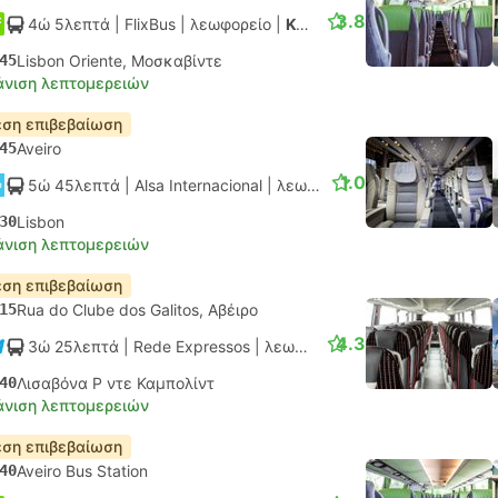
3.8
4ώ 5λεπτά
| FlixBus
|
λεωφορείο
|
Κανονικό
45
Lisbon Oriente, Μοσκαβίντε
νιση λεπτομερειών
ση επιβεβαίωση
45
Aveiro
1.0
5ώ 45λεπτά
| Alsa Internacional
|
λεωφορείο
|
Κανονικό
30
Lisbon
νιση λεπτομερειών
ση επιβεβαίωση
15
Rua do Clube dos Galitos, Αβέιρο
4.3
3ώ 25λεπτά
| Rede Expressos
|
λεωφορείο
|
Κανονικό AC
40
Λισαβόνα Ρ ντε Καμπολίντ
νιση λεπτομερειών
ση επιβεβαίωση
40
Aveiro Bus Station