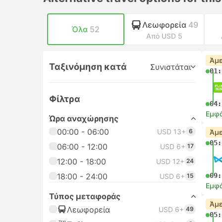
Λεωφορεία
49
Όλα
52
Από USD 5
Άμε
Ταξινόμηση κατά
Συνιστάται
01:
Φίλτρα
04:
Εμφά
Ώρα αναχώρησης
00:00 - 06:00
USD 13+
6
Άμε
05:
06:00 - 12:00
USD 6+
17
12:00 - 18:00
USD 12+
24
18:00 - 24:00
09:
USD 6+
15
Εμφά
Τύπος μεταφοράς
Άμε
Λεωφορεία
USD 6+
49
05: