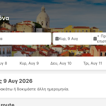
όνα
+ Πρ
να
Κυρ, 9 Αυγ
επισ
υγ 8
Κυρ, Αυγ 9
Δευ, Αυγ 10
Τρι, Αυγ 11
ς 9 Αυγ 2026
ακάτω ή δοκιμάστε άλλη ημερομηνία.
 route