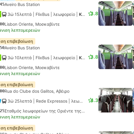
45
Aveiro Bus Station
3.8
3ώ 15λεπτά
| FlixBus
|
λεωφορείο
|
Κανονικό
00
Lisbon Oriente, Μοσκαβίντε
νιση λεπτομερειών
ση επιβεβαίωση
50
Aveiro Bus Station
3.8
3ώ 10λεπτά
| FlixBus
|
λεωφορείο
|
Κανονικό
00
Lisbon Oriente, Μοσκαβίντε
νιση λεπτομερειών
ση επιβεβαίωση
00
Rua do Clube dos Galitos, Αβέιρο
4.3
3ώ 25λεπτά
| Rede Expressos
|
λεωφορείο
|
Κανονικό AC
25
Σταθμός λεωφορείων της Οριέντε της Λισαβόνας, Μοσκαβίντε
νιση λεπτομερειών
ση επιβεβαίωση