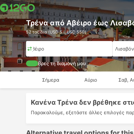
Τρένα από Αβέιρο έως Λισαβ
52 ταξίδια (USD 5 – USD 550)
Αβέιρο
Λισαβό
Βρες τη διαμονή μου
Σήμερα
Αύριο
Σαβ, Α
Κανένα Τρένα δεν βρέθηκε στι
Παρακαλούμε, εξετάστε άλλες επιλογές παρ
Alternative travel options for this