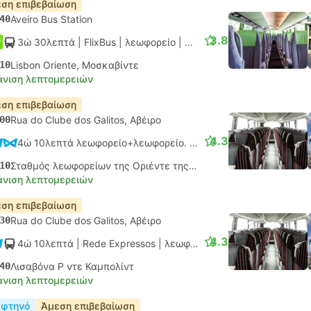
ση επιβεβαίωση
40
Aveiro Bus Station
3.8
3ώ 30λεπτά
| FlixBus
|
λεωφορείο
|
Κανονικό
10
Lisbon Oriente, Μοσκαβίντε
νιση λεπτομερειών
ση επιβεβαίωση
00
Rua do Clube dos Galitos, Αβέιρο
4.3
4ώ 10λεπτά λεωφορείο+λεωφορείο.
Μονή σύνδεση
10
Σταθμός λεωφορείων της Οριέντε της Λισαβόνας, Μοσκαβίντε
νιση λεπτομερειών
ση επιβεβαίωση
30
Rua do Clube dos Galitos, Αβέιρο
4.3
4ώ 10λεπτά
| Rede Expressos
|
λεωφορείο
|
Κανονικό AC
40
Λισαβόνα Ρ ντε Καμπολίντ
νιση λεπτομερειών
 φτηνό
Άμεση επιβεβαίωση