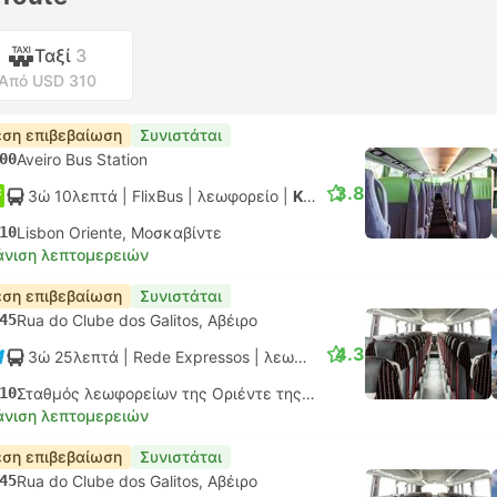
Ταξί
3
Από USD 310
ση επιβεβαίωση
Συνιστάται
00
Aveiro Bus Station
3.8
3ώ 10λεπτά
| FlixBus
|
λεωφορείο
|
Κανονικό
10
Lisbon Oriente, Μοσκαβίντε
νιση λεπτομερειών
ση επιβεβαίωση
Συνιστάται
45
Rua do Clube dos Galitos, Αβέιρο
4.3
3ώ 25λεπτά
| Rede Expressos
|
λεωφορείο
|
Κανονικό AC
10
Σταθμός λεωφορείων της Οριέντε της Λισαβόνας, Μοσκαβίντε
νιση λεπτομερειών
ση επιβεβαίωση
Συνιστάται
45
Rua do Clube dos Galitos, Αβέιρο