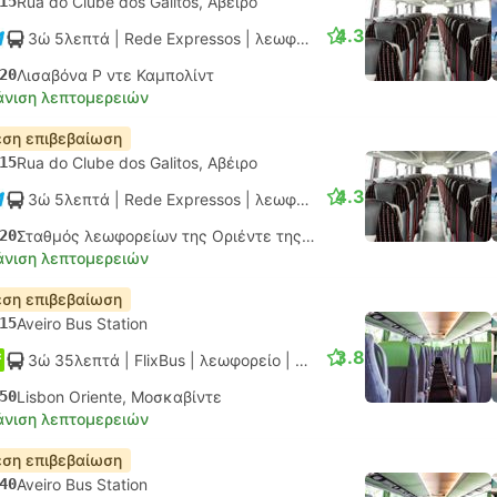
15
Rua do Clube dos Galitos, Αβέιρο
4.3
3ώ 5λεπτά
| Rede Expressos
|
λεωφορείο
|
Κανονικό AC
20
Λισαβόνα Ρ ντε Καμπολίντ
νιση λεπτομερειών
ση επιβεβαίωση
15
Rua do Clube dos Galitos, Αβέιρο
4.3
3ώ 5λεπτά
| Rede Expressos
|
λεωφορείο
|
Κανονικό AC
20
Σταθμός λεωφορείων της Οριέντε της Λισαβόνας, Μοσκαβίντε
νιση λεπτομερειών
ση επιβεβαίωση
15
Aveiro Bus Station
3.8
3ώ 35λεπτά
| FlixBus
|
λεωφορείο
|
Κανονικό
50
Lisbon Oriente, Μοσκαβίντε
νιση λεπτομερειών
ση επιβεβαίωση
40
Aveiro Bus Station