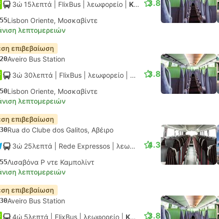
3.8
3ώ 15λεπτά
| FlixBus
|
λεωφορείο
|
Κανονικό
55
Lisbon Oriente, Μοσκαβίντε
νιση λεπτομερειών
ση επιβεβαίωση
20
Aveiro Bus Station
3.8
3ώ 30λεπτά
| FlixBus
|
λεωφορείο
|
Κανονικό
50
Lisbon Oriente, Μοσκαβίντε
νιση λεπτομερειών
ση επιβεβαίωση
30
Rua do Clube dos Galitos, Αβέιρο
4.3
3ώ 25λεπτά
| Rede Expressos
|
λεωφορείο
|
Κανονικό AC
55
Λισαβόνα Ρ ντε Καμπολίντ
νιση λεπτομερειών
ση επιβεβαίωση
30
Aveiro Bus Station
3.8
4ώ 5λεπτά
| FlixBus
|
λεωφορείο
|
Κανονικό