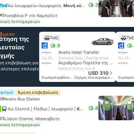
4.3
4ώ λεωφορείο+λεωφορείο.
Μονή σύνδεση
45
Λισαβόνα Ρ ντε Καμπολίντ
νιση λεπτομερειών
Άμεσο
Ταξί
Ταξ
άτηση της
4.8
4
λευταίας
--:--
Aveiro Hotel Transfer
--:--
ιγμής
2ώ 25λεπτά
Standard 3pax | Daytrip private transfer with English speaking driver
2ώ 35λεπτά
ση επιβεβαίωση για
--:--
Αεροδρόμιο Πορτέλα της Λισαβόνας
--:--
 καλύτερες επιλογές
Άφιξη στις Κυρ, Αυγ 9
USD 310
Συμπεριλαμβάνονται οι φόροι
|
όχημα, όλα συμπεριλαμβανομένου
 φτηνό
Άμεση επιβεβαίωση
10
Aveiro Bus Station
3.8
4ώ 5λεπτά
| FlixBus
|
λεωφορείο
|
Κανονικό
15
Lisbon Oriente, Μοσκαβίντε
νιση λεπτομερειών