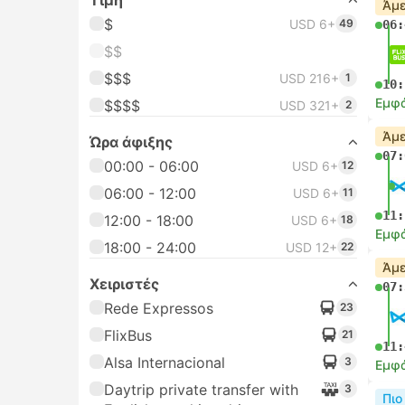
Τιμή
Άμε
$
USD 6+
49
06:
$$
$$$
USD 216+
1
10:
Εμφά
$$$$
USD 321+
2
Άμε
Ώρα άφιξης
07:
00:00 - 06:00
USD 6+
12
06:00 - 12:00
USD 6+
11
11:
12:00 - 18:00
USD 6+
18
Εμφά
18:00 - 24:00
USD 12+
22
Άμε
Χειριστές
07:
Rede Expressos
23
FlixBus
21
11:
Alsa Internacional
3
Εμφά
Daytrip private transfer with
3
Πιο