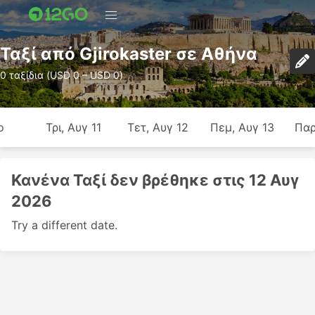
Ταξί από Gjirokaster σε Αθήνα
0 ταξίδια (USD 0 – USD 0)
ο
Τρι, Αυγ 11
Τετ, Αυγ 12
Πεμ, Αυγ 13
Παρ
Κανένα Ταξί δεν βρέθηκε στις 12 Αυγ
2026
Try a different date.