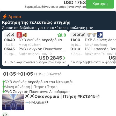
USD 1753
Κράτηση
Συμπεριλαμβάνονται οι φόροι
|
ανα ενήλικα
Άμεσο
Κράτηση της τελευταίας στιγμής
Άμεση επιβεβαίωση για τις καλύτερες επιλογές μας
4.8
09:40
DXB Διεθνές Αεροδρόμιο του Ντουμπάι
11:00
16ώ 5λεπτά
Μονή σύνδεση
1η 10ώ 10λεπτά
Μονή σύνδεση
05:45
PVG Σανγκάη Πουντόνγκ Αεροδρόμιο
01:10
+ 1 ημέρα
Άφιξη στις Δευ, Αυγ 10
+ 2 ημέρες
Άφιξη στις Τρι, Αυγ 1
USD 2845
US
Συμπεριλαμβάνονται οι φόροι
|
ανα ενήλικα
Συμπεριλαμβάνονται οι φόροι
|
01:35
01:05
+1
19ώ 30λεπτά
DXB Διεθνές Αεροδρόμιο του Ντουμπάι
Μονή σύνδεση | Πτήση+Πτήση
PVG Σανγκάη Πουντόνγκ Αεροδρόμιο
Οικονομικό | Πτήση #FZ1345
+1
FlyDubai
+1