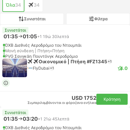
Όλα
34
34
Συνιστάται
Φίλτρα
Συνιστάται
01:35
01:05
+1
19ώ 30λεπτά
DXB Διεθνές Αεροδρόμιο του Ντουμπάι
Μονή σύνδεση | Πτήση+Πτήση
PVG Σανγκάη Πουντόνγκ Αεροδρόμιο
Οικονομικό | Πτήση #FZ1345
+1
4.0
FlyDubai
+1
USD 1752
Κράτηση
Συμπεριλαμβάνονται οι φόροι
|
ανα ενήλικα
Συνιστάται
01:35
03:20
+1
21ώ 45λεπτά
DXB Διεθνές Αεροδρόμιο του Ντουμπάι