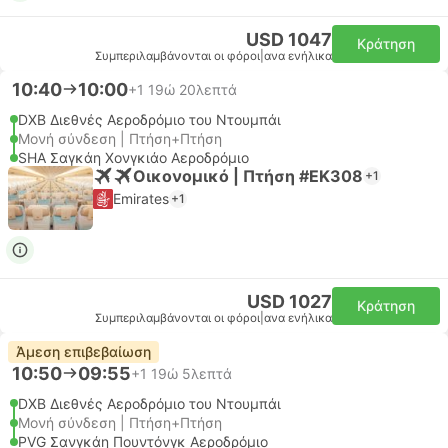
USD 1047
Κράτηση
Συμπεριλαμβάνονται οι φόροι
|
ανα ενήλικα
10:40
10:00
+1
19ώ 20λεπτά
DXB Διεθνές Αεροδρόμιο του Ντουμπάι
Μονή σύνδεση | Πτήση+Πτήση
SHA Σαγκάη Χονγκιάο Αεροδρόμιο
Οικονομικό | Πτήση #EK308
+1
Emirates
+1
USD 1027
Κράτηση
Συμπεριλαμβάνονται οι φόροι
|
ανα ενήλικα
Άμεση επιβεβαίωση
10:50
09:55
+1
19ώ 5λεπτά
DXB Διεθνές Αεροδρόμιο του Ντουμπάι
Μονή σύνδεση | Πτήση+Πτήση
PVG Σανγκάη Πουντόνγκ Αεροδρόμιο