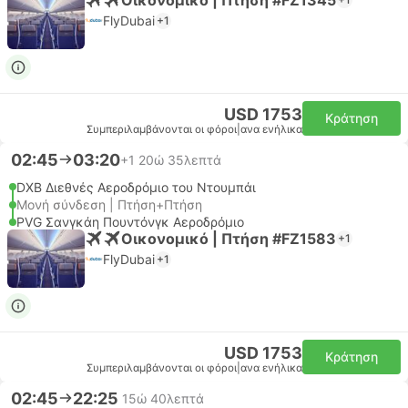
FlyDubai
+1
USD 1753
Κράτηση
Συμπεριλαμβάνονται οι φόροι
|
ανα ενήλικα
02:45
03:20
+1
20ώ 35λεπτά
DXB Διεθνές Αεροδρόμιο του Ντουμπάι
Μονή σύνδεση | Πτήση+Πτήση
PVG Σανγκάη Πουντόνγκ Αεροδρόμιο
Οικονομικό | Πτήση #FZ1583
+1
FlyDubai
+1
USD 1753
Κράτηση
Συμπεριλαμβάνονται οι φόροι
|
ανα ενήλικα
02:45
22:25
15ώ 40λεπτά