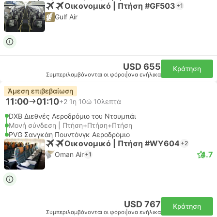
Οικονομικό | Πτήση #GF503
+1
Gulf Air
USD 655
Κράτηση
Συμπεριλαμβάνονται οι φόροι
|
ανα ενήλικα
Άμεση επιβεβαίωση
11:00
01:10
+2
1η 10ώ 10λεπτά
DXB Διεθνές Αεροδρόμιο του Ντουμπάι
Μονή σύνδεση | Πτήση+Πτήση+Πτήση
PVG Σανγκάη Πουντόνγκ Αεροδρόμιο
Οικονομικό | Πτήση #WY604
+2
4.7
Oman Air
+1
USD 767
Κράτηση
Συμπεριλαμβάνονται οι φόροι
|
ανα ενήλικα