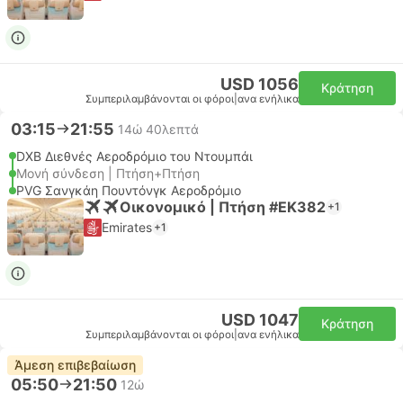
USD 1056
Κράτηση
Συμπεριλαμβάνονται οι φόροι
|
ανα ενήλικα
03:15
21:55
14ώ 40λεπτά
DXB Διεθνές Αεροδρόμιο του Ντουμπάι
Μονή σύνδεση | Πτήση+Πτήση
PVG Σανγκάη Πουντόνγκ Αεροδρόμιο
Οικονομικό | Πτήση #EK382
+1
Emirates
+1
USD 1047
Κράτηση
Συμπεριλαμβάνονται οι φόροι
|
ανα ενήλικα
Άμεση επιβεβαίωση
05:50
21:50
12ώ