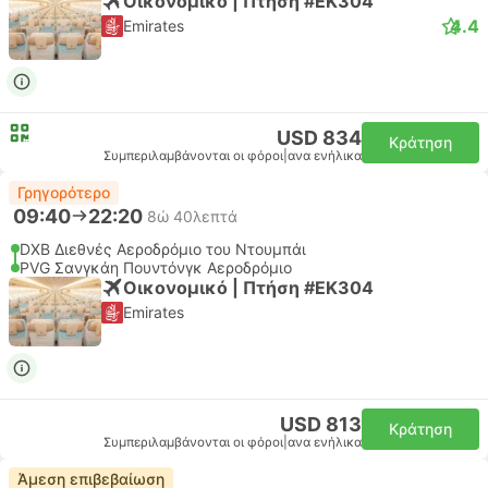
Οικονομικό | Πτήση #EK304
4.4
Emirates
USD 834
Κράτηση
Συμπεριλαμβάνονται οι φόροι
|
ανα ενήλικα
Γρηγορότερο
09:40
22:20
8ώ 40λεπτά
DXB Διεθνές Αεροδρόμιο του Ντουμπάι
PVG Σανγκάη Πουντόνγκ Αεροδρόμιο
Οικονομικό | Πτήση #EK304
Emirates
USD 813
Κράτηση
Συμπεριλαμβάνονται οι φόροι
|
ανα ενήλικα
Άμεση επιβεβαίωση