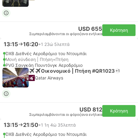
USD 655
Κράτηση
Συμπεριλαμβάνονται οι φόροι
|
ανα ενήλικα
13:15
16:20
+1
23ώ 5λεπτά
DXB Διεθνές Αεροδρόμιο του Ντουμπάι
Μονή σύνδεση | Πτήση+Πτήση
PVG Σανγκάη Πουντόνγκ Αεροδρόμιο
Οικονομικό | Πτήση #QR1023
+1
Qatar Airways
USD 812
Κράτηση
Συμπεριλαμβάνονται οι φόροι
|
ανα ενήλικα
13:15
21:50
+1
1η 4ώ 35λεπτά
DXB Διεθνές Αεροδρόμιο του Ντουμπάι