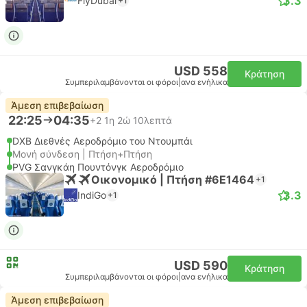
3.3
FlyDubai
+1
USD 558
Κράτηση
Συμπεριλαμβάνονται οι φόροι
|
ανα ενήλικα
Άμεση επιβεβαίωση
22:25
04:35
+2
1η 2ώ 10λεπτά
DXB Διεθνές Αεροδρόμιο του Ντουμπάι
Μονή σύνδεση | Πτήση+Πτήση
PVG Σανγκάη Πουντόνγκ Αεροδρόμιο
Οικονομικό | Πτήση #6E1464
+1
3.3
IndiGo
+1
USD 590
Κράτηση
Συμπεριλαμβάνονται οι φόροι
|
ανα ενήλικα
Άμεση επιβεβαίωση