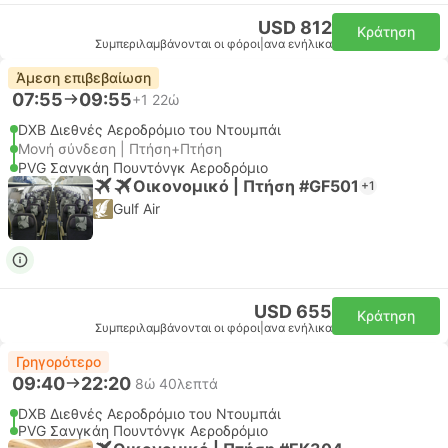
USD 812
Κράτηση
Συμπεριλαμβάνονται οι φόροι
|
ανα ενήλικα
Άμεση επιβεβαίωση
07:55
09:55
+1
22ώ
DXB Διεθνές Αεροδρόμιο του Ντουμπάι
Μονή σύνδεση | Πτήση+Πτήση
PVG Σανγκάη Πουντόνγκ Αεροδρόμιο
Οικονομικό | Πτήση #GF501
+1
Gulf Air
USD 655
Κράτηση
Συμπεριλαμβάνονται οι φόροι
|
ανα ενήλικα
Γρηγορότερο
09:40
22:20
8ώ 40λεπτά
DXB Διεθνές Αεροδρόμιο του Ντουμπάι
PVG Σανγκάη Πουντόνγκ Αεροδρόμιο