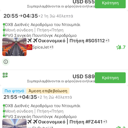
USD 655
Κράτηση
Συμπεριλαμβάνονται οι φόροι
|
ανα ενήλικα
20:55
04:35
+2
1η 3ώ 40λεπτά
DXB Διεθνές Αεροδρόμιο του Ντουμπάι
Μονή σύνδεση | Πτήση+Πτήση
PVG Σανγκάη Πουντόνγκ Αεροδρόμιο
Οικονομικό | Πτήση #SG5112
+1
4.7
SpiceJet
+1
USD 589
Κράτηση
Συμπεριλαμβάνονται οι φόροι
|
ανα ενήλικα
Πιο φτηνό
Άμεση επιβεβαίωση
21:55
04:35
+2
1η 2ώ 40λεπτά
DXB Διεθνές Αεροδρόμιο του Ντουμπάι
Μονή σύνδεση | Πτήση+Πτήση
PVG Σανγκάη Πουντόνγκ Αεροδρόμιο
Οικονομικό | Πτήση #FZ441
+1