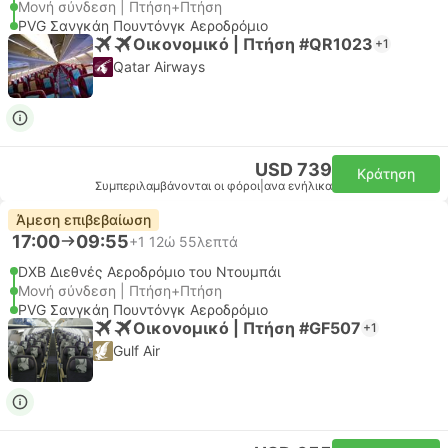
Μονή σύνδεση | Πτήση+Πτήση
PVG Σανγκάη Πουντόνγκ Αεροδρόμιο
Οικονομικό | Πτήση #QR1023
+1
Qatar Airways
USD 739
Κράτηση
Συμπεριλαμβάνονται οι φόροι
|
ανα ενήλικα
Άμεση επιβεβαίωση
17:00
09:55
+1
12ώ 55λεπτά
DXB Διεθνές Αεροδρόμιο του Ντουμπάι
Μονή σύνδεση | Πτήση+Πτήση
PVG Σανγκάη Πουντόνγκ Αεροδρόμιο
Οικονομικό | Πτήση #GF507
+1
Gulf Air