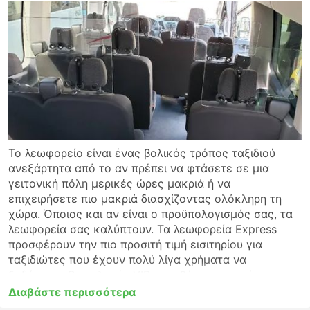
Το λεωφορείο είναι ένας βολικός τρόπος ταξιδιού
ανεξάρτητα από το αν πρέπει να φτάσετε σε μια
γειτονική πόλη μερικές ώρες μακριά ή να
επιχειρήσετε πιο μακριά διασχίζοντας ολόκληρη τη
χώρα. Όποιος και αν είναι ο προϋπολογισμός σας, τα
λεωφορεία σας καλύπτουν. Τα λεωφορεία Express
προσφέρουν την πιο προσιτή τιμή εισιτηρίου για
ταξιδιώτες που έχουν πολύ λίγα χρήματα να
ξοδέψουν. Οι επιλογές VIP απευθύνονται σε όσους
δεν θέλουν να συμβιβαστούν στην άνεση. Πριν
Διαβάστε περισσότερα
επιβιβαστείτε σε λεωφορείο, βεβαιωθείτε ότι έχετε