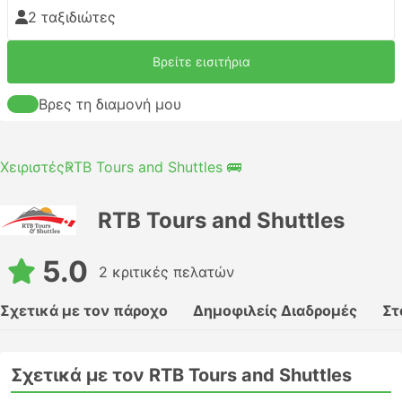
2 ταξιδιώτες
Βρείτε εισιτήρια
Βρες τη διαμονή μου
Χειριστές
RTB Tours and Shuttles 🚌
RTB Tours and Shuttles
5.0
2 κριτικές πελατών
Σχετικά με τον πάροχο
Δημοφιλείς Διαδρομές
Στ
Σχετικά με τον RTB Tours and Shuttles