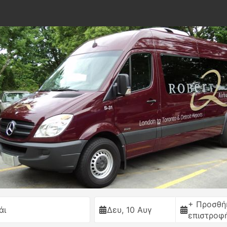
+ Προσθή
άι
Δευ, 10 Αυγ
επιστροφ