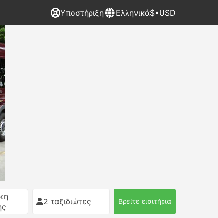
Υποστήριξη
Ελληνικά
$•USD
κη
2 ταξιδιώτες
Βρείτε εισιτήρια
ής