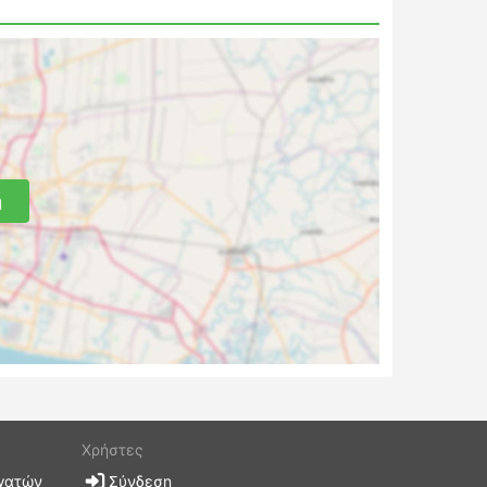
η
t
Χρήστες
γατών
Σύνδεση