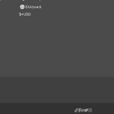
Ελληνικά
$•USD
α
ς.
ν