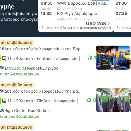
08:55
WAW Βαρσοβία Σοπέν Αεροδρόμιο, Βαρσοβία Αεροδρόμιο
21:30
ιγμής
3ώ 40λεπτά
Μονή σύνδεση
9ώ 5λεπτά
ση επιβεβαίωση για
13:35
RIX Ρίγα Αεροδρόμιο
07:35
 καλύτερες επιλογές
Άφιξη στις Κυρ, Αυγ 9
+ 1 ημέρα
USD 258
Συμπεριλαμβάνονται οι φόροι
|
ανα ενήλικα
Συμπεριλ
ση επιβεβαίωση
10
Δυτικός σταθμός λεωφορείων της Βαρσοβίας
4.1
11ώ 40λεπτά
| Ecolines
|
λεωφορείο
|
Κανονικό AC
50
Σταθμός λεωφορείων ρίγας
νιση λεπτομερειών
ση επιβεβαίωση
50
Δυτικός σταθμός λεωφορείων της Βαρσοβίας
3.8
11ώ 30λεπτά
| FlixBus
|
λεωφορείο
|
Κανονικό
20
Riga Center Bus Station
νιση λεπτομερειών
ση επιβεβαίωση