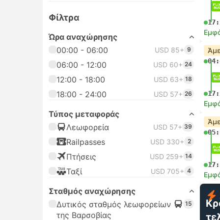
Φίλτρα
17:
Εμφά
Ώρα αναχώρησης
00:00 - 06:00
USD 85+
9
Άμε
04:
06:00 - 12:00
USD 60+
24
12:00 - 18:00
USD 63+
18
18:00 - 24:00
17:
USD 57+
26
Εμφά
Τύπος μεταφοράς
Άμε
Λεωφορεία
USD 57+
39
05:
Railpasses
USD 330+
2
Πτήσεις
USD 259+
14
17:
Ταξί
USD 705+
4
Εμφά
Σταθμός αναχώρησης
Κρ
Δυτικός σταθμός λεωφορείων
15
της Βαρσοβίας
τε