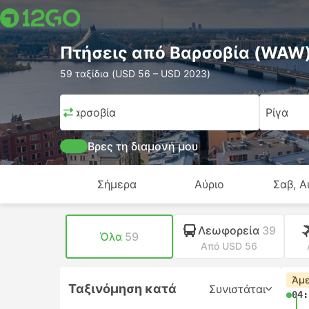
Πτήσεις από Βαρσοβία (WAW) 
59 ταξίδια (USD 56 – USD 2023)
Βαρσοβία
Ρίγα
Βρες τη διαμονή μου
Σήμερα
Αύριο
Σαβ, Α
Λεωφορεία
39
Όλα
59
Από USD 56
Άμε
Ταξινόμηση κατά
Συνιστάται
04: