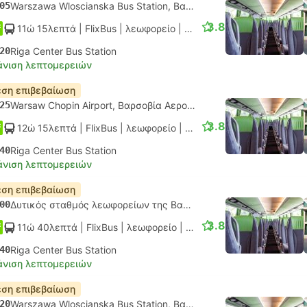
05
Warszawa Wloscianska Bus Station, Βαρσοβία
3.8
11ώ 15λεπτά
| FlixBus
|
λεωφορείο
|
Κανονικό
20
Riga Center Bus Station
νιση λεπτομερειών
ση επιβεβαίωση
25
Warsaw Chopin Airport, Βαρσοβία Αεροδρόμιο
3.8
12ώ 15λεπτά
| FlixBus
|
λεωφορείο
|
Κανονικό
40
Riga Center Bus Station
νιση λεπτομερειών
ση επιβεβαίωση
00
Δυτικός σταθμός λεωφορείων της Βαρσοβίας
3.8
11ώ 40λεπτά
| FlixBus
|
λεωφορείο
|
Κανονικό
40
Riga Center Bus Station
νιση λεπτομερειών
ση επιβεβαίωση
20
Warszawa Wloscianska Bus Station, Βαρσοβία