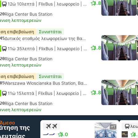
3.8
12ώ 10λεπτά
| FlixBus
|
λεωφορείο
|
Κανονικό
20
Riga Center Bus Station
νιση λεπτομερειών
ση επιβεβαίωση
Συνιστάται
45
Δυτικός σταθμός λεωφορείων της Βαρσοβίας
3.8
11ώ 35λεπτά
| FlixBus
|
λεωφορείο
|
Κανονικό
20
Riga Center Bus Station
νιση λεπτομερειών
ση επιβεβαίωση
Συνιστάται
05
Warszawa Wloscianska Bus Station, Βαρσοβία
3.8
11ώ 15λεπτά
| FlixBus
|
λεωφορείο
|
Κανονικό
20
Riga Center Bus Station
νιση λεπτομερειών
Άμεσο
λεω
άτηση της
+1
5.0
4
λευταίας