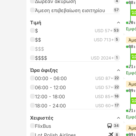
Δωρεαν ακυρωση
4
08:
Άμεση επιβεβαίωση εισιτηρίου
57
Τιμή
20:
Εμφά
$
USD 57+
53
$$
USD 713+
5
Άμε
08:
$$$
$$$$
USD 2024+
1
21:
Ώρα άφιξης
Εμφά
00:00 - 06:00
USD 87+
22
Άμε
06:00 - 12:00
USD 57+
22
09:
12:00 - 18:00
USD 85+
16
18:00 - 24:00
USD 60+
17
21:
Εμφά
Χειριστές
FlixBus
34
Άμε
Lot Polish Airlines
09:
8