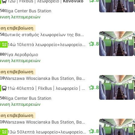
3.8
12ώ
| FlixBus
|
λεωφορείο
|
Κανονικό
50
Riga Center Bus Station
νιση λεπτομερειών
ση επιβεβαίωση
50
Δυτικός σταθμός λεωφορείων της Βαρσοβίας
3.8
14ώ 10λεπτά λεωφορείο+λεωφορείο.
Μονή σύνδεση
00
Ρίγα Αεροδρόμιο
νιση λεπτομερειών
ση επιβεβαίωση
10
Warszawa Wloscianska Bus Station, Βαρσοβία
3.8
11ώ 40λεπτά
| FlixBus
|
λεωφορείο
|
Κανονικό
50
Riga Center Bus Station
νιση λεπτομερειών
ση επιβεβαίωση
10
Warszawa Wloscianska Bus Station, Βαρσοβία
3.8
13ώ 50λεπτά λεωφορείο+λεωφορείο.
Μονή σύνδεση