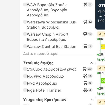
WAW Βαρσοβία Σοπέν
στ
14
Αεροδρόμιο, Βαρσοβία
Άμε
Αεροδρόμιο
τις
μας
Warszawa Wloscianska Bus
12
Station, Βαρσοβία
Warsaw Chopin Airport,
Άμε
10
Βαρσοβία Αεροδρόμιο
06:
Warsaw Central Bus Station
2
Δείτε περισσότερα
18:
Εμφά
Σταθμός άφιξης
Άμε
Σταθμός λεωφορείων ρίγας
30
07:
RIX Ρίγα Αεροδρόμιο
14
Ρίγα Αεροδρόμιο
9
20:
Riga Hotel Transfer
4
Εμφά
Υπηρεσίες Κρατήσεων
Άμε