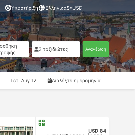
Υποστήριξη
Ελληνικά
$•USD
οσθήκη
2 ταξιδιώτες
Ανανέωση
τροφής
Τετ, Αυγ 12
Διαλέξτε ημερομηνία
USD 84