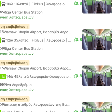
3.8
10ώ 10λεπτά
| FlixBus
|
λεωφορείο
|
Κανονικό
45
Riga Center Bus Station
νιση λεπτομερειών
ση επιβεβαίωση
15
Warsaw Chopin Airport, Βαρσοβία Αεροδρόμιο
3.8
12ώ 35λεπτά
| FlixBus
|
λεωφορείο
|
Κανονικό
50
Riga Center Bus Station
νιση λεπτομερειών
ση επιβεβαίωση
15
Warsaw Chopin Airport, Βαρσοβία Αεροδρόμιο
3.8
14ώ 45λεπτά λεωφορείο+λεωφορείο.
Μονή σύνδεση
00
Ρίγα Αεροδρόμιο
νιση λεπτομερειών
ση επιβεβαίωση
50
Δυτικός σταθμός λεωφορείων της Βαρσοβίας