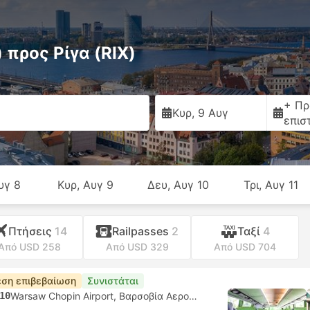
προς Ρίγα (RIX)
+ Πρ
Κυρ, 9 Αυγ
επισ
υγ 8
Κυρ, Αυγ 9
Δευ, Αυγ 10
Τρι, Αυγ 11
Πτήσεις
14
Railpasses
2
Ταξί
4
Από USD 258
Από USD 329
Από USD 704
ση επιβεβαίωση
Συνιστάται
10
Warsaw Chopin Airport, Βαρσοβία Αεροδρόμιο