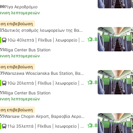
00
Ρίγα Αεροδρόμιο
νιση λεπτομερειών
ση επιβεβαίωση
15
Δυτικός σταθμός λεωφορείων της Βαρσοβίας
3.8
10ώ 40λεπτά
| FlixBus
|
λεωφορείο
|
Κανονικό
55
Riga Center Bus Station
νιση λεπτομερειών
ση επιβεβαίωση
35
Warszawa Wloscianska Bus Station, Βαρσοβία
3.8
10ώ 20λεπτά
| FlixBus
|
λεωφορείο
|
Κανονικό
55
Riga Center Bus Station
νιση λεπτομερειών
ση επιβεβαίωση
55
Warsaw Chopin Airport, Βαρσοβία Αεροδρόμιο
3.8
11ώ 35λεπτά
| FlixBus
|
λεωφορείο
|
Κανονικό