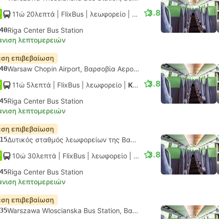
3.8
11ώ 20λεπτά
| FlixBus
|
λεωφορείο
|
Κανονικό
40
Riga Center Bus Station
νιση λεπτομερειών
ση επιβεβαίωση
40
Warsaw Chopin Airport, Βαρσοβία Αεροδρόμιο
3.8
11ώ 5λεπτά
| FlixBus
|
λεωφορείο
|
Κανονικό
45
Riga Center Bus Station
νιση λεπτομερειών
ση επιβεβαίωση
15
Δυτικός σταθμός λεωφορείων της Βαρσοβίας
3.8
10ώ 30λεπτά
| FlixBus
|
λεωφορείο
|
Κανονικό
45
Riga Center Bus Station
νιση λεπτομερειών
ση επιβεβαίωση
35
Warszawa Wloscianska Bus Station, Βαρσοβία