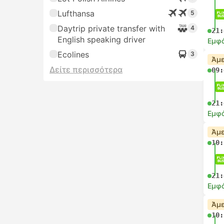
Lufthansa
5
Daytrip private transfer with
4
21:
English speaking driver
Εμφά
Ecolines
3
Άμε
Δείτε περισσότερα
09:
21:
Εμφά
Άμε
10:
21:
Εμφά
Άμε
10: