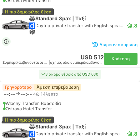
Ostrava Hotel Transfer
Η πιο δημοφιλής θέση
Standard 3pax | Ταξί
4.8
Daytrip private transfer with English speaking driver
Δωρεαν ακυρωση
USD 512
Κράτηση
Συμπεριλαμβάνονται οι φόροι
|
όχημα, όλα συμπεριλαμβανομένου
3 ακόμα θέσεις από USD 630
Γρηγορότερο
Άμεση επιβεβαίωση
--:--
--:--
4ώ 14λεπτά
Wlochy Transfer, Βαρσοβία
Ostrava Hotel Transfer
Η πιο δημοφιλής θέση
Standard 3pax | Ταξί
4.8
Daytrip private transfer with English speaking driver