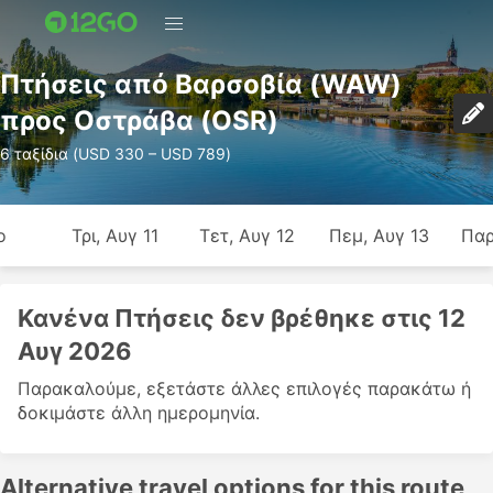
Πτήσεις από Βαρσοβία (WAW)
προς Οστράβα (OSR)
6 ταξίδια (USD 330 – USD 789)
ο
Τρι, Αυγ 11
Τετ, Αυγ 12
Πεμ, Αυγ 13
Παρ
Κανένα Πτήσεις δεν βρέθηκε στις 12
Αυγ 2026
Παρακαλούμε, εξετάστε άλλες επιλογές παρακάτω ή
δοκιμάστε άλλη ημερομηνία.
Alternative travel options for this route