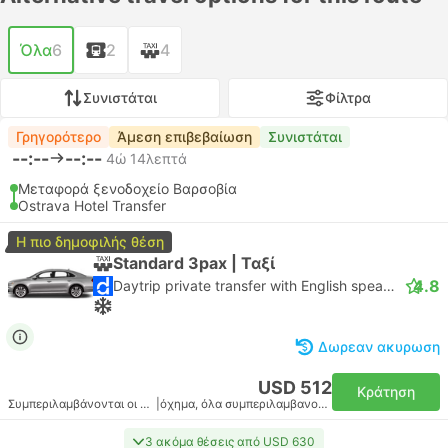
Όλα
6
2
4
Συνιστάται
Φίλτρα
Γρηγορότερο
Άμεση επιβεβαίωση
Συνιστάται
--:--
--:--
4ώ 14λεπτά
Μεταφορά ξενοδοχείο Βαρσοβία
Ostrava Hotel Transfer
Η πιο δημοφιλής θέση
Standard 3pax | Ταξί
4.8
Daytrip private transfer with English speaking driver
Δωρεαν ακυρωση
USD 512
Κράτηση
Συμπεριλαμβάνονται οι φόροι
|
όχημα, όλα συμπεριλαμβανομένου
3 ακόμα θέσεις από USD 630