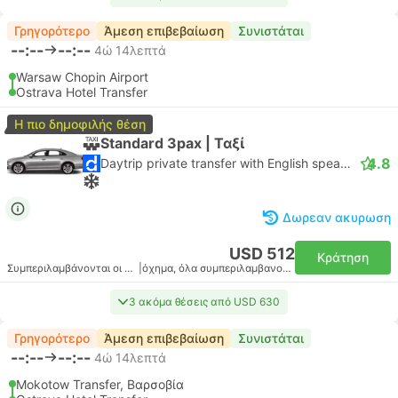
Γρηγορότερο
Άμεση επιβεβαίωση
Συνιστάται
--:--
--:--
4ώ 14λεπτά
Warsaw Chopin Airport
Ostrava Hotel Transfer
Η πιο δημοφιλής θέση
Standard 3pax | Ταξί
4.8
Daytrip private transfer with English speaking driver
Δωρεαν ακυρωση
USD 512
Κράτηση
Συμπεριλαμβάνονται οι φόροι
|
όχημα, όλα συμπεριλαμβανομένου
3 ακόμα θέσεις από USD 630
Γρηγορότερο
Άμεση επιβεβαίωση
Συνιστάται
--:--
--:--
4ώ 14λεπτά
Mokotow Transfer, Βαρσοβία