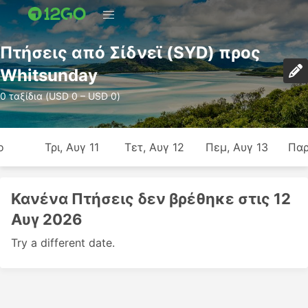
Πτήσεις από Σίδνεϊ (SYD) προς
Whitsunday
0 ταξίδια (USD 0 – USD 0)
ο
Τρι, Αυγ 11
Τετ, Αυγ 12
Πεμ, Αυγ 13
Παρ
Κανένα Πτήσεις δεν βρέθηκε στις 12
Αυγ 2026
Try a different date.