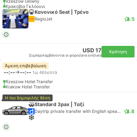
Rzeszow Glowny
Κρακοβία Γκλόουνι
Κανονικό Seat | Τρένο
4.5
RegioJet
USD 17
Κράτηση
Συμπεριλαμβάνονται οι φόροι
|
ανα ενήλικα
Άμεση επιβεβαίωση
--:--
--:--
1ώ 46λεπτά
Rzeszow Hotel Transfer
Krakow Hotel Transfer
Η πιο δημοφιλής θέση
Standard 3pax | Ταξί
4.8
Daytrip private transfer with English speaking driver