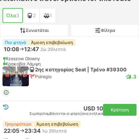
Όλα
3
2
1
Συνιστάται
Φίλτρα
Πιο φτηνό
Άμεση επιβεβαίωση
10:08
12:47
2ώ 39λεπτά
Rzeszow Glowny
Κρακοβία Λάμψη
2ης κατηγορίας Seat | Τρένο #39300
4.3
Polregio
USD 10
Κράτηση
Συμπεριλαμβάνονται οι φόροι
|
ανα ενήλικα
Γρηγορότερο
Άμεση επιβεβαίωση
22:05
23:34
1ώ 29λεπτά