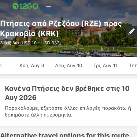
Πτήσεις από Ρζεζόου (RZE) προς
Κρακοβία (KRK)
3 ταξίδια (USD 10 – USD 332)
ο
Κυρ, Αυγ 9
Δευ, Αυγ 10
Τρι, Αυγ 11
Τετ
Κανένα Πτήσεις δεν βρέθηκε στις 10
Αυγ 2026
Παρακαλούμε, εξετάστε άλλες επιλογές παρακάτω ή
δοκιμάστε άλλη ημερομηνία.
Alternative travel options for this route