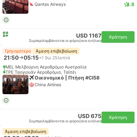
4.8
Qantas Airways
USD 1167
Κράτηση
Συμπεριλαμβάνονται οι φόροι
|
ανα ενήλικα
Γρηγορότερο
Άμεση επιβεβαίωση
21:50
05:15
+1
9ώ 25λεπτά
MEL Μελβούρνη Αεροδρόμιο Αυστραλία
TPE Ταογιουάν Αεροδρόμιο, Ταϊπέι
Οικονομικό | Πτήση #CI58
China Airlines
USD 675
Κράτηση
Συμπεριλαμβάνονται οι φόροι
|
ανα ενήλικα
Άμεση επιβεβαίωση