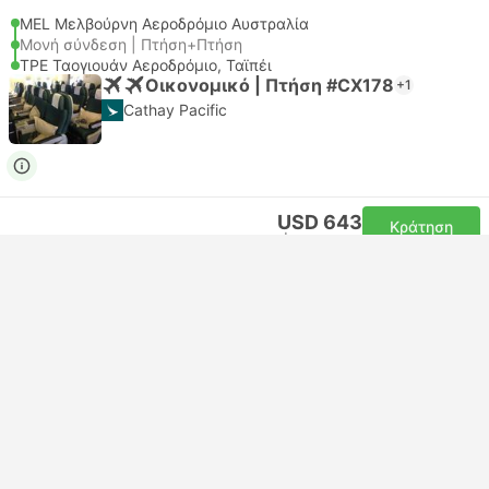
MEL Μελβούρνη Αεροδρόμιο Αυστραλία
Μονή σύνδεση | Πτήση+Πτήση
TPE Ταογιουάν Αεροδρόμιο, Ταϊπέι
Οικονομικό | Πτήση #CX178
+1
Cathay Pacific
USD 643
Κράτηση
Συμπεριλαμβάνονται οι φόροι
|
ανα ενήλικα
Άμεση επιβεβαίωση
23:45
10:00
+1
12ώ 15λεπτά
MEL Μελβούρνη Αεροδρόμιο Αυστραλία
Μονή σύνδεση | Πτήση+Πτήση
TPE Ταογιουάν Αεροδρόμιο, Ταϊπέι
Οικονομικό | Πτήση #CX178
+1
Cathay Pacific