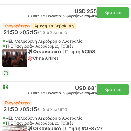
USD 255
Κράτηση
Συμπεριλαμβάνονται οι φόροι
|
ανα ενήλικα
Γρηγορότερο
Άμεση επιβεβαίωση
21:50
05:15
+1
9ώ 25λεπτά
MEL Μελβούρνη Αεροδρόμιο Αυστραλία
TPE Ταογιουάν Αεροδρόμιο, Ταϊπέι
Οικονομικό | Πτήση #CI58
China Airlines
USD 681
Κράτηση
Συμπεριλαμβάνονται οι φόροι
|
ανα ενήλικα
Γρηγορότερο
21:50
05:15
+1
9ώ 25λεπτά
MEL Μελβούρνη Αεροδρόμιο Αυστραλία
TPE Ταογιουάν Αεροδρόμιο, Ταϊπέι
Οικονομικό | Πτήση #QF8727