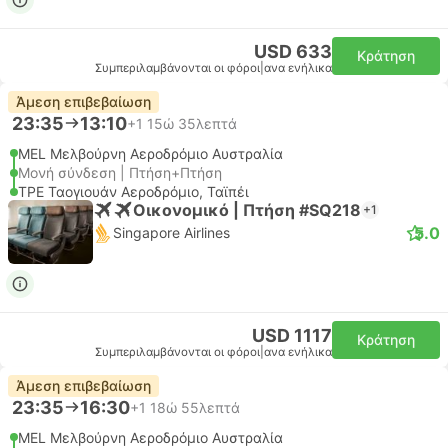
USD 633
Κράτηση
Συμπεριλαμβάνονται οι φόροι
|
ανα ενήλικα
Άμεση επιβεβαίωση
23:35
13:10
+1
15ώ 35λεπτά
MEL Μελβούρνη Αεροδρόμιο Αυστραλία
Μονή σύνδεση | Πτήση+Πτήση
TPE Ταογιουάν Αεροδρόμιο, Ταϊπέι
Οικονομικό | Πτήση #SQ218
+1
5.0
Singapore Airlines
USD 1117
Κράτηση
Συμπεριλαμβάνονται οι φόροι
|
ανα ενήλικα
Άμεση επιβεβαίωση
23:35
16:30
+1
18ώ 55λεπτά
MEL Μελβούρνη Αεροδρόμιο Αυστραλία