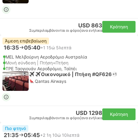
USD 863
Κράτηση
Συμπεριλαμβάνονται οι φόροι
|
ανα ενήλικα
Άμεση επιβεβαίωση
16:35
05:40
+1
15ώ 5λεπτά
MEL Μελβούρνη Αεροδρόμιο Αυστραλία
Μονή σύνδεση | Πτήση+Πτήση
TPE Ταογιουάν Αεροδρόμιο, Ταϊπέι
Οικονομικό | Πτήση #QF626
+1
Qantas Airways
USD 1298
Κράτηση
Συμπεριλαμβάνονται οι φόροι
|
ανα ενήλικα
Πιο φτηνό
21:35
05:45
+2
1η 10ώ 10λεπτά