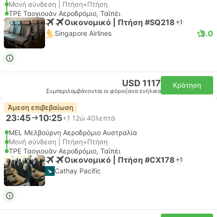
Μονή σύνδεση | Πτήση+Πτήση
TPE Ταογιουάν Αεροδρόμιο, Ταϊπέι
Οικονομικό | Πτήση #SQ218
+1
5.0
Singapore Airlines
USD 1117
Κράτηση
Συμπεριλαμβάνονται οι φόροι
|
ανα ενήλικα
Άμεση επιβεβαίωση
23:45
10:25
+1
12ώ 40λεπτά
MEL Μελβούρνη Αεροδρόμιο Αυστραλία
Μονή σύνδεση | Πτήση+Πτήση
TPE Ταογιουάν Αεροδρόμιο, Ταϊπέι
Οικονομικό | Πτήση #CX178
+1
Cathay Pacific