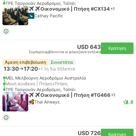
TPE Ταογιουάν Αεροδρόμιο, Ταϊπέι
Οικονομικό | Πτήση #CX134
+1
Cathay Pacific
USD 643
Κράτηση
Συμπεριλαμβάνονται οι φόροι
|
ανα ενήλικα
Άμεση επιβεβαίωση
Συνιστάται
13:30
17:20
+1
1η 5ώ 50λεπτά
MEL Μελβούρνη Αεροδρόμιο Αυστραλία
Μονή σύνδεση | Πτήση+Πτήση
TPE Ταογιουάν Αεροδρόμιο, Ταϊπέι
Οικονομικό | Πτήση #TG466
+1
4.8
Thai Airways
USD 726
Κράτηση