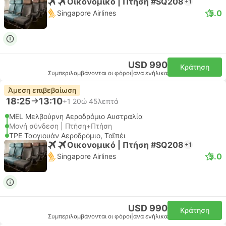
Οικονομικό | Πτήση #SQ208
+1
5.0
Singapore Airlines
USD 990
Κράτηση
Συμπεριλαμβάνονται οι φόροι
|
ανα ενήλικα
Άμεση επιβεβαίωση
18:25
13:10
+1
20ώ 45λεπτά
MEL Μελβούρνη Αεροδρόμιο Αυστραλία
Μονή σύνδεση | Πτήση+Πτήση
TPE Ταογιουάν Αεροδρόμιο, Ταϊπέι
Οικονομικό | Πτήση #SQ208
+1
5.0
Singapore Airlines
USD 990
Κράτηση
Συμπεριλαμβάνονται οι φόροι
|
ανα ενήλικα