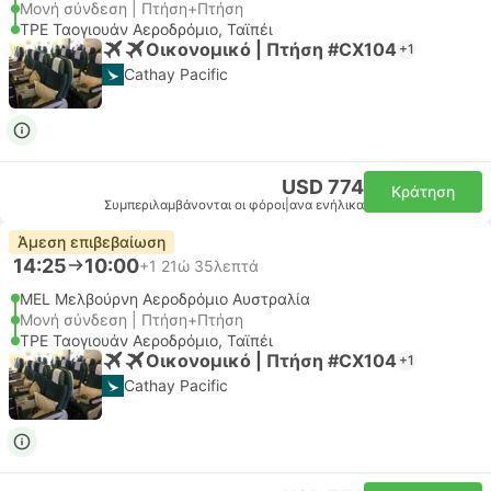
Μονή σύνδεση | Πτήση+Πτήση
TPE Ταογιουάν Αεροδρόμιο, Ταϊπέι
Οικονομικό | Πτήση #CX104
+1
Cathay Pacific
USD 774
Κράτηση
Συμπεριλαμβάνονται οι φόροι
|
ανα ενήλικα
Άμεση επιβεβαίωση
14:25
10:00
+1
21ώ 35λεπτά
MEL Μελβούρνη Αεροδρόμιο Αυστραλία
Μονή σύνδεση | Πτήση+Πτήση
TPE Ταογιουάν Αεροδρόμιο, Ταϊπέι
Οικονομικό | Πτήση #CX104
+1
Cathay Pacific