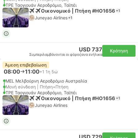
TPE Ταογιουάν Αεροδρόμιο, Ταϊπέι
Οικονομικό | Πτήση #HO1656
+1
Juneyao Airlines
+1
USD 737
Κράτηση
Συμπεριλαμβάνονται οι φόροι
|
ανα ενήλικα
Άμεση επιβεβαίωση
08:00
11:00
+1
1η 5ώ
MEL Μελβούρνη Αεροδρόμιο Αυστραλία
Μονή σύνδεση | Πτήση+Πτήση
TPE Ταογιουάν Αεροδρόμιο, Ταϊπέι
Οικονομικό | Πτήση #HO1656
+1
Juneyao Airlines
USD 729