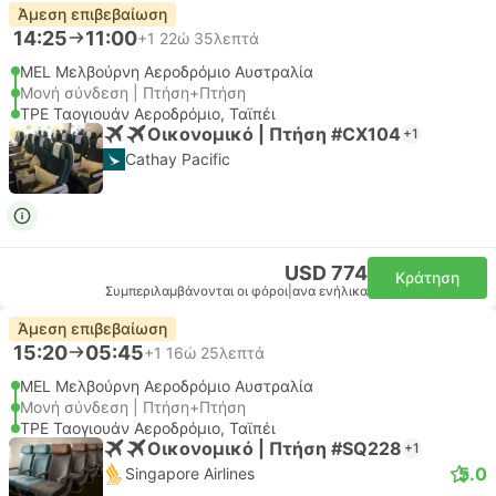
Άμεση επιβεβαίωση
14:25
11:00
+1
22ώ 35λεπτά
MEL Μελβούρνη Αεροδρόμιο Αυστραλία
Μονή σύνδεση | Πτήση+Πτήση
TPE Ταογιουάν Αεροδρόμιο, Ταϊπέι
Οικονομικό | Πτήση #CX104
+1
Cathay Pacific
USD 774
Κράτηση
Συμπεριλαμβάνονται οι φόροι
|
ανα ενήλικα
Άμεση επιβεβαίωση
15:20
05:45
+1
16ώ 25λεπτά
MEL Μελβούρνη Αεροδρόμιο Αυστραλία
Μονή σύνδεση | Πτήση+Πτήση
TPE Ταογιουάν Αεροδρόμιο, Ταϊπέι
Οικονομικό | Πτήση #SQ228
+1
5.0
Singapore Airlines