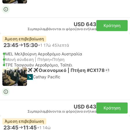
USD 643
Κράτηση
Συμπεριλαμβάνονται οι φόροι
|
ανα ενήλικα
Άμεση επιβεβαίωση
23:45
15:30
+1
17ώ 45λεπτά
MEL Μελβούρνη Αεροδρόμιο Αυστραλία
Μονή σύνδεση | Πτήση+Πτήση
TPE Ταογιουάν Αεροδρόμιο, Ταϊπέι
Οικονομικό | Πτήση #CX178
+1
Cathay Pacific
USD 643
Κράτηση
Συμπεριλαμβάνονται οι φόροι
|
ανα ενήλικα
Άμεση επιβεβαίωση
23:45
11:45
+1
14ώ