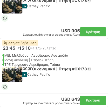
Οικονομικό | Πτήση #CX178
+1
Cathay Pacific
USD 905
Κράτηση
Συμπεριλαμβάνονται οι φόροι
|
ανα ενήλικα
Άμεση επιβεβαίωση
23:45
15:10
+1
17ώ 25λεπτά
MEL Μελβούρνη Αεροδρόμιο Αυστραλία
Μονή σύνδεση | Πτήση+Πτήση
TPE Ταογιουάν Αεροδρόμιο, Ταϊπέι
Οικονομικό | Πτήση #CX178
+1
Cathay Pacific
USD 643
Κράτηση
Συμπεριλαμβάνονται οι φόροι
|
ανα ενήλικα