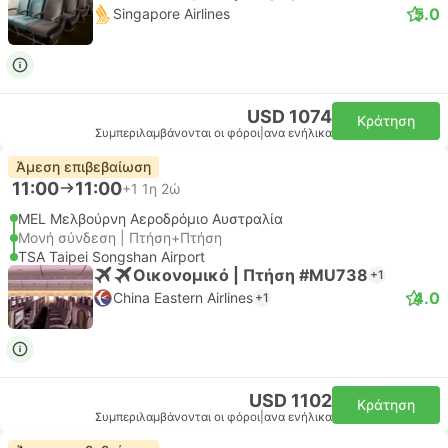
5.0
Singapore Airlines
USD 1074
Κράτηση
Συμπεριλαμβάνονται οι φόροι
|
ανα ενήλικα
Άμεση επιβεβαίωση
11:00
11:00
+1
1η 2ώ
MEL Μελβούρνη Αεροδρόμιο Αυστραλία
Μονή σύνδεση | Πτήση+Πτήση
TSA Taipei Songshan Airport
Οικονομικό | Πτήση #MU738
+1
4.0
China Eastern Airlines
+1
USD 1102
Κράτηση
Συμπεριλαμβάνονται οι φόροι
|
ανα ενήλικα