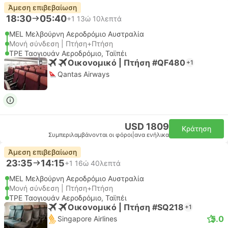
Άμεση επιβεβαίωση
18:30
05:40
+1
13ώ 10λεπτά
MEL Μελβούρνη Αεροδρόμιο Αυστραλία
Μονή σύνδεση | Πτήση+Πτήση
TPE Ταογιουάν Αεροδρόμιο, Ταϊπέι
Οικονομικό | Πτήση #QF480
+1
Qantas Airways
USD 1809
Κράτηση
Συμπεριλαμβάνονται οι φόροι
|
ανα ενήλικα
Άμεση επιβεβαίωση
23:35
14:15
+1
16ώ 40λεπτά
MEL Μελβούρνη Αεροδρόμιο Αυστραλία
Μονή σύνδεση | Πτήση+Πτήση
TPE Ταογιουάν Αεροδρόμιο, Ταϊπέι
Οικονομικό | Πτήση #SQ218
+1
5.0
Singapore Airlines