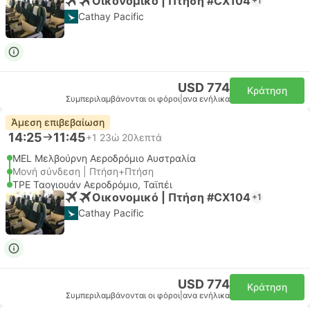
Οικονομικό | Πτήση #CX104
+1
Cathay Pacific
USD 774
Κράτηση
Συμπεριλαμβάνονται οι φόροι
|
ανα ενήλικα
Άμεση επιβεβαίωση
14:25
11:45
+1
23ώ 20λεπτά
MEL Μελβούρνη Αεροδρόμιο Αυστραλία
Μονή σύνδεση | Πτήση+Πτήση
TPE Ταογιουάν Αεροδρόμιο, Ταϊπέι
Οικονομικό | Πτήση #CX104
+1
Cathay Pacific
USD 774
Κράτηση
Συμπεριλαμβάνονται οι φόροι
|
ανα ενήλικα