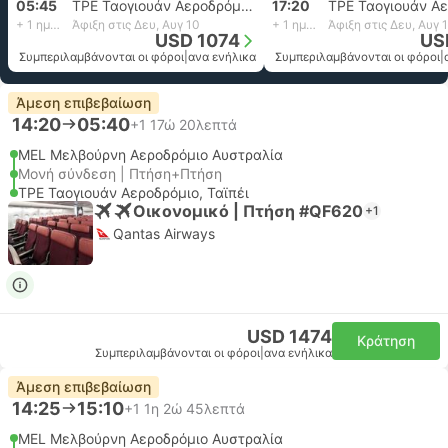
05:45
TPE Ταογιουάν Αεροδρόμιο, Ταϊπέι
17:20
+ 1 ημέρα
Άφιξη στις Δευ, Αυγ 10
+ 1 ημέρα
Άφιξη στις Δευ, Αυγ 
USD 1074
US
Συμπεριλαμβάνονται οι φόροι
|
ανα ενήλικα
Συμπεριλαμβάνονται οι φόροι
|
Άμεση επιβεβαίωση
14:20
05:40
+1
17ώ 20λεπτά
MEL Μελβούρνη Αεροδρόμιο Αυστραλία
Μονή σύνδεση | Πτήση+Πτήση
TPE Ταογιουάν Αεροδρόμιο, Ταϊπέι
Οικονομικό | Πτήση #QF620
+1
Qantas Airways
USD 1474
Κράτηση
Συμπεριλαμβάνονται οι φόροι
|
ανα ενήλικα
Άμεση επιβεβαίωση
14:25
15:10
+1
1η 2ώ 45λεπτά
MEL Μελβούρνη Αεροδρόμιο Αυστραλία