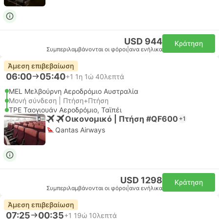
USD 944
Κράτηση
Συμπεριλαμβάνονται οι φόροι
|
ανα ενήλικα
Άμεση επιβεβαίωση
06:00
05:40
+1
1η 1ώ 40λεπτά
MEL Μελβούρνη Αεροδρόμιο Αυστραλία
Μονή σύνδεση | Πτήση+Πτήση
TPE Ταογιουάν Αεροδρόμιο, Ταϊπέι
Οικονομικό | Πτήση #QF600
+1
Qantas Airways
USD 1298
Κράτηση
Συμπεριλαμβάνονται οι φόροι
|
ανα ενήλικα
Άμεση επιβεβαίωση
07:25
00:35
+1
19ώ 10λεπτά