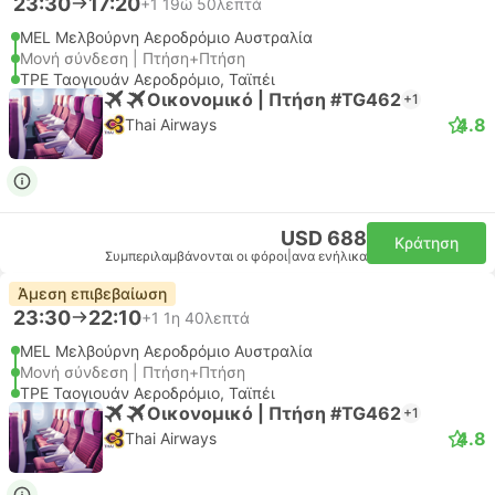
23:30
17:20
+1
19ώ 50λεπτά
MEL Μελβούρνη Αεροδρόμιο Αυστραλία
Μονή σύνδεση | Πτήση+Πτήση
TPE Ταογιουάν Αεροδρόμιο, Ταϊπέι
Οικονομικό | Πτήση #TG462
+1
4.8
Thai Airways
USD 688
Κράτηση
Συμπεριλαμβάνονται οι φόροι
|
ανα ενήλικα
Άμεση επιβεβαίωση
23:30
22:10
+1
1η 40λεπτά
MEL Μελβούρνη Αεροδρόμιο Αυστραλία
Μονή σύνδεση | Πτήση+Πτήση
TPE Ταογιουάν Αεροδρόμιο, Ταϊπέι
Οικονομικό | Πτήση #TG462
+1
4.8
Thai Airways