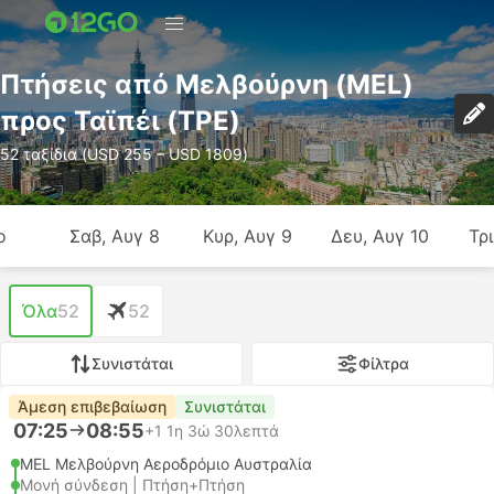
Πτήσεις από Μελβούρνη (MEL)
προς Ταϊπέι (TPE)
52 ταξίδια (USD 255 – USD 1809)
ο
Σαβ, Αυγ 8
Κυρ, Αυγ 9
Δευ, Αυγ 10
Τρι
Όλα
52
52
Συνιστάται
Φίλτρα
Άμεση επιβεβαίωση
Συνιστάται
07:25
08:55
+1
1η 3ώ 30λεπτά
MEL Μελβούρνη Αεροδρόμιο Αυστραλία
Μονή σύνδεση | Πτήση+Πτήση