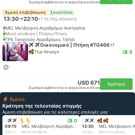
Συμπεριλαμβάνονται οι φόροι
|
ανα ενήλικα
Άμεση επιβεβαίωση
Συνιστάται
13:30
22:10
+1
1η 10ώ 40λεπτά
MEL Μελβούρνη Αεροδρόμιο Αυστραλία
Μονή σύνδεση | Πτήση+Πτήση
TPE Ταογιουάν Αεροδρόμιο, Ταϊπέι
Οικονομικό | Πτήση #TG466
+1
4.8
Thai Airways
USD 671
Κράτηση
Συμπεριλαμβάνονται οι φόροι
|
ανα ενήλικα
Άμεσο
Κράτηση της τελευταίας στιγμής
Άμεση επιβεβαίωση για τις καλύτερες επιλογές μας
5.0
09:15
MEL Μελβούρνη Αεροδρόμιο Αυστραλία
13:30
22ώ 30λεπτά
Μονή σύνδεση
1η 5ώ 50λεπτά
Μονή σύνδεση