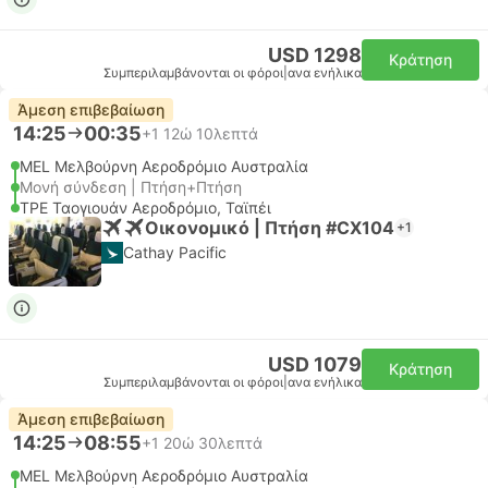
USD 1298
Κράτηση
Συμπεριλαμβάνονται οι φόροι
|
ανα ενήλικα
Άμεση επιβεβαίωση
14:25
00:35
+1
12ώ 10λεπτά
MEL Μελβούρνη Αεροδρόμιο Αυστραλία
Μονή σύνδεση | Πτήση+Πτήση
TPE Ταογιουάν Αεροδρόμιο, Ταϊπέι
Οικονομικό | Πτήση #CX104
+1
Cathay Pacific
USD 1079
Κράτηση
Συμπεριλαμβάνονται οι φόροι
|
ανα ενήλικα
Άμεση επιβεβαίωση
14:25
08:55
+1
20ώ 30λεπτά
MEL Μελβούρνη Αεροδρόμιο Αυστραλία