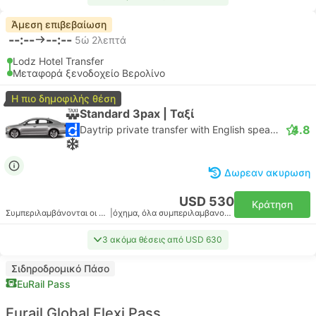
Άμεση επιβεβαίωση
--:--
--:--
5ώ 2λεπτά
Lodz Hotel Transfer
Μεταφορά ξενοδοχείο Βερολίνο
Η πιο δημοφιλής θέση
Standard 3pax | Ταξί
4.8
Daytrip private transfer with English speaking driver
Δωρεαν ακυρωση
USD 530
Κράτηση
Συμπεριλαμβάνονται οι φόροι
|
όχημα, όλα συμπεριλαμβανομένου
3 ακόμα θέσεις από USD 630
Σιδηροδρομικό Πάσο
EuRail Pass
Eurail Global Flexi Pass