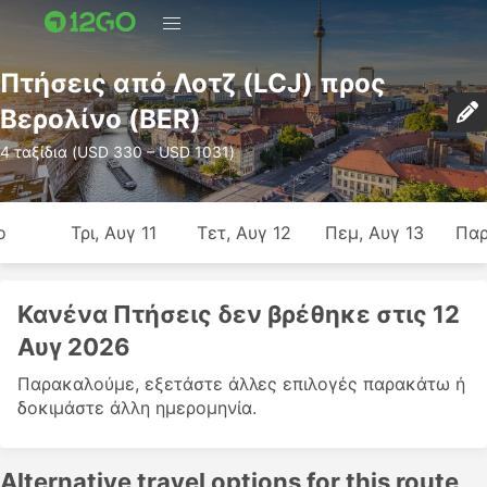
Πτήσεις από Λοτζ (LCJ) προς
Βερολίνο (BER)
4 ταξίδια (USD 330 – USD 1031)
ο
Τρι, Αυγ 11
Τετ, Αυγ 12
Πεμ, Αυγ 13
Παρ
Κανένα Πτήσεις δεν βρέθηκε στις 12
Αυγ 2026
Παρακαλούμε, εξετάστε άλλες επιλογές παρακάτω ή
δοκιμάστε άλλη ημερομηνία.
Alternative travel options for this route