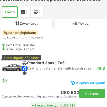
Όλα
4
2
2
Συνιστάται
Φίλτρα
Άμεση επιβεβαίωση
--:--
--:--
5ώ 2λεπτά
Lodz Hotel Transfer
Berlin Tegel Airport
Η πιο δημοφιλής θέση
Standard 3pax | Ταξί
4.8
Daytrip private transfer with English speaking driver
Δωρεαν ακυρωση
USD 530
Κράτηση
Συμπεριλαμβάνονται οι φόροι
|
όχημα, όλα συμπεριλαμβανομένου
3 ακόμα θέσεις από USD 630