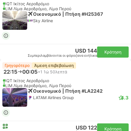
IQT Ικίτος Αεροδρόμιο
LIM Λίμα Αεροδρόμιο, Λίμα Περού
Οικονομικό | Πτήση #H25367
Sky Airline
USD 144
Κράτηση
Συμπεριλαμβάνονται οι φόροι
|
ανα ενήλικα
Γρηγορότερο
Άμεση επιβεβαίωση
22:15
00:05
+1
1ώ 50λεπτά
IQT Ικίτος Αεροδρόμιο
LIM Λίμα Αεροδρόμιο, Λίμα Περού
Οικονομικό | Πτήση #LA2242
4.3
LATAM Airlines Group
USD 122
Κράτηση