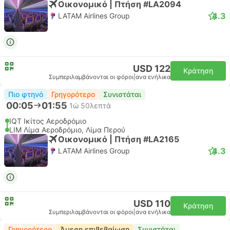
Οικονομικό | Πτήση #LA2094
4.3
LATAM Airlines Group
USD 122
Κράτηση
Συμπεριλαμβάνονται οι φόροι
|
ανα ενήλικα
Πιο φτηνό
Γρηγορότερο
Συνιστάται
00:05
01:55
1ώ 50λεπτά
IQT Ικίτος Αεροδρόμιο
LIM Λίμα Αεροδρόμιο, Λίμα Περού
Οικονομικό | Πτήση #LA2165
4.3
LATAM Airlines Group
USD 110
Κράτηση
Συμπεριλαμβάνονται οι φόροι
|
ανα ενήλικα
Γρηγορότερο
Άμεση επιβεβαίωση
Συνιστάται