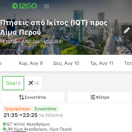
Πτήσεις από Ικίτος (IQT) προς
Λίμα Περού
14 ταξίδια (USD 110 – USD 254)
ο
Κυρ, Αυγ 9
Δευ, Αυγ 10
Τρι, Αυγ 11
Τετ
Όλα
14
14
Συνιστάται
Φίλτρα
Γρηγορότερο
Συνιστάται
21:35
23:25
1ώ 50λεπτά
IQT Ικίτος Αεροδρόμιο
LIM Λίμα Αεροδρόμιο, Λίμα Περού