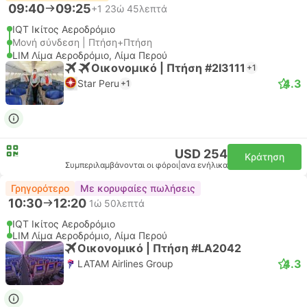
09:40
09:25
+1
23ώ 45λεπτά
IQT Ικίτος Αεροδρόμιο
Μονή σύνδεση | Πτήση+Πτήση
LIM Λίμα Αεροδρόμιο, Λίμα Περού
Οικονομικό | Πτήση #2I3111
+1
4.3
Star Peru
+1
USD 254
Κράτηση
Συμπεριλαμβάνονται οι φόροι
|
ανα ενήλικα
Γρηγορότερο
Με κορυφαίες πωλήσεις
10:30
12:20
1ώ 50λεπτά
IQT Ικίτος Αεροδρόμιο
LIM Λίμα Αεροδρόμιο, Λίμα Περού
Οικονομικό | Πτήση #LA2042
4.3
LATAM Airlines Group