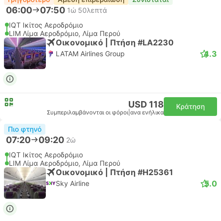
06:00
07:50
1ώ 50λεπτά
IQT Ικίτος Αεροδρόμιο
LIM Λίμα Αεροδρόμιο, Λίμα Περού
Οικονομικό | Πτήση #LA2230
4.3
LATAM Airlines Group
USD 118
Κράτηση
Συμπεριλαμβάνονται οι φόροι
|
ανα ενήλικα
Πιο φτηνό
07:20
09:20
2ώ
IQT Ικίτος Αεροδρόμιο
LIM Λίμα Αεροδρόμιο, Λίμα Περού
Οικονομικό | Πτήση #H25361
5.0
Sky Airline