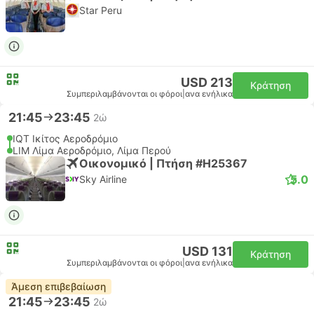
Star Peru
USD 213
Κράτηση
Συμπεριλαμβάνονται οι φόροι
|
ανα ενήλικα
21:45
23:45
2ώ
IQT Ικίτος Αεροδρόμιο
LIM Λίμα Αεροδρόμιο, Λίμα Περού
Οικονομικό | Πτήση #H25367
5.0
Sky Airline
USD 131
Κράτηση
Συμπεριλαμβάνονται οι φόροι
|
ανα ενήλικα
Άμεση επιβεβαίωση
21:45
23:45
2ώ