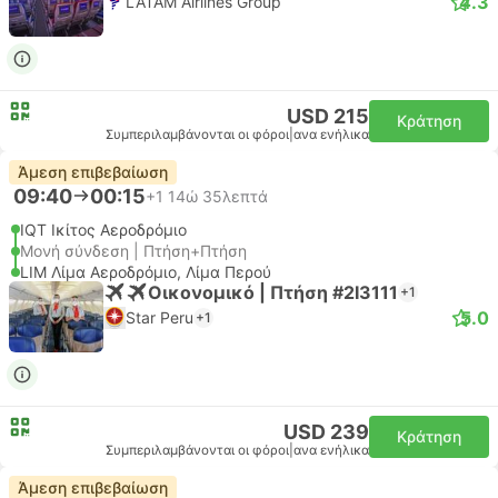
4.3
LATAM Airlines Group
USD 215
Κράτηση
Συμπεριλαμβάνονται οι φόροι
|
ανα ενήλικα
Άμεση επιβεβαίωση
09:40
00:15
+1
14ώ 35λεπτά
IQT Ικίτος Αεροδρόμιο
Μονή σύνδεση | Πτήση+Πτήση
LIM Λίμα Αεροδρόμιο, Λίμα Περού
Οικονομικό | Πτήση #2I3111
+1
5.0
Star Peru
+1
USD 239
Κράτηση
Συμπεριλαμβάνονται οι φόροι
|
ανα ενήλικα
Άμεση επιβεβαίωση