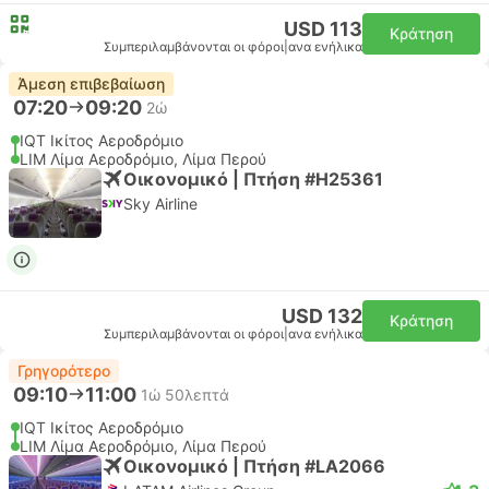
USD 113
Κράτηση
Συμπεριλαμβάνονται οι φόροι
|
ανα ενήλικα
Άμεση επιβεβαίωση
07:20
09:20
2ώ
IQT Ικίτος Αεροδρόμιο
LIM Λίμα Αεροδρόμιο, Λίμα Περού
Οικονομικό | Πτήση #H25361
Sky Airline
USD 132
Κράτηση
Συμπεριλαμβάνονται οι φόροι
|
ανα ενήλικα
Γρηγορότερο
09:10
11:00
1ώ 50λεπτά
IQT Ικίτος Αεροδρόμιο
LIM Λίμα Αεροδρόμιο, Λίμα Περού
Οικονομικό | Πτήση #LA2066