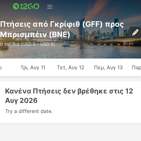
Πτήσεις από Γκρίφιθ (GFF) προς
Μπρισμπέιν (BNE)
0 ταξίδια (USD 0 – USD 0)
ο
Τρι, Αυγ 11
Τετ, Αυγ 12
Πεμ, Αυγ 13
Παρ
Κανένα Πτήσεις δεν βρέθηκε στις 12
Αυγ 2026
Try a different date.