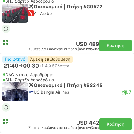
SHJ Σάρτζα Αεροδρόμιο
Οικονομικό | Πτήση #G9572
Air Arabia
USD 489
Κράτηση
Συμπεριλαμβάνονται οι φόροι
|
ανα ενήλικα
Πιο φτηνό
Άμεση επιβεβαίωση
21:40
00:30
+1
4ώ 50λεπτά
DAC Ντάκα Αεροδρόμιο
SHJ Σάρτζα Αεροδρόμιο
Οικονομικό | Πτήση #BS345
4.7
US Bangla Airlines
USD 442
Κράτηση
Συμπεριλαμβάνονται οι φόροι
|
ανα ενήλικα