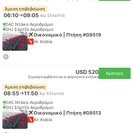
Άμεση επιβεβαίωση
06:10
09:05
4ώ 55λεπτά
DAC Ντάκα Αεροδρόμιο
SHJ Σάρτζα Αεροδρόμιο
Οικονομικό | Πτήση #G9519
Air Arabia
USD 520
Κράτηση
Συμπεριλαμβάνονται οι φόροι
|
ανα ενήλικα
Άμεση επιβεβαίωση
08:55
11:50
4ώ 55λεπτά
DAC Ντάκα Αεροδρόμιο
SHJ Σάρτζα Αεροδρόμιο
Οικονομικό | Πτήση #G9513
Air Arabia