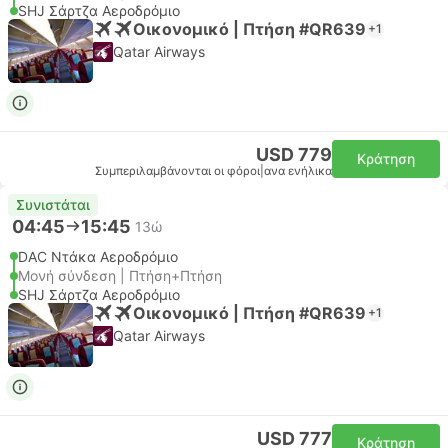
SHJ Σάρτζα Αεροδρόμιο
Οικονομικό | Πτήση #QR639
+1
Qatar Airways
USD 779
Κράτηση
Συμπεριλαμβάνονται οι φόροι
|
ανα ενήλικα
Συνιστάται
04:45
15:45
13ώ
DAC Ντάκα Αεροδρόμιο
Μονή σύνδεση | Πτήση+Πτήση
SHJ Σάρτζα Αεροδρόμιο
Οικονομικό | Πτήση #QR639
+1
Qatar Airways
USD 777
Κράτηση