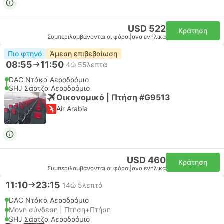
USD 522
Κράτηση
Συμπεριλαμβάνονται οι φόροι
|
ανα ενήλικα
Πιο φτηνό
Άμεση επιβεβαίωση
08:55
11:50
4ώ 55λεπτά
DAC Ντάκα Αεροδρόμιο
SHJ Σάρτζα Αεροδρόμιο
Οικονομικό | Πτήση #G9513
Air Arabia
USD 460
Κράτηση
Συμπεριλαμβάνονται οι φόροι
|
ανα ενήλικα
11:10
23:15
14ώ 5λεπτά
DAC Ντάκα Αεροδρόμιο
Μονή σύνδεση | Πτήση+Πτήση
SHJ Σάρτζα Αεροδρόμιο