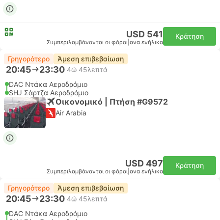
USD 541
Κράτηση
Συμπεριλαμβάνονται οι φόροι
|
ανα ενήλικα
Γρηγορότερο
Άμεση επιβεβαίωση
20:45
23:30
4ώ 45λεπτά
DAC Ντάκα Αεροδρόμιο
SHJ Σάρτζα Αεροδρόμιο
Οικονομικό | Πτήση #G9572
Air Arabia
USD 497
Κράτηση
Συμπεριλαμβάνονται οι φόροι
|
ανα ενήλικα
Γρηγορότερο
Άμεση επιβεβαίωση
20:45
23:30
4ώ 45λεπτά
DAC Ντάκα Αεροδρόμιο