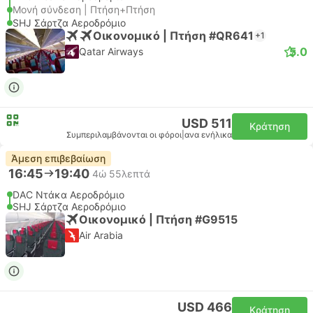
Μονή σύνδεση | Πτήση+Πτήση
SHJ Σάρτζα Αεροδρόμιο
Οικονομικό | Πτήση #QR641
+1
5.0
Qatar Airways
USD 511
Κράτηση
Συμπεριλαμβάνονται οι φόροι
|
ανα ενήλικα
Άμεση επιβεβαίωση
16:45
19:40
4ώ 55λεπτά
DAC Ντάκα Αεροδρόμιο
SHJ Σάρτζα Αεροδρόμιο
Οικονομικό | Πτήση #G9515
Air Arabia
USD 466
Κράτηση