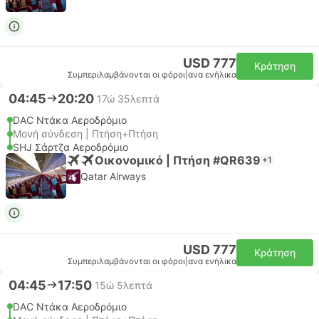
USD 777
Κράτηση
Συμπεριλαμβάνονται οι φόροι
|
ανα ενήλικα
04:45
20:20
17ώ 35λεπτά
DAC Ντάκα Αεροδρόμιο
Μονή σύνδεση | Πτήση+Πτήση
SHJ Σάρτζα Αεροδρόμιο
Οικονομικό | Πτήση #QR639
+1
Qatar Airways
USD 777
Κράτηση
Συμπεριλαμβάνονται οι φόροι
|
ανα ενήλικα
04:45
17:50
15ώ 5λεπτά
DAC Ντάκα Αεροδρόμιο