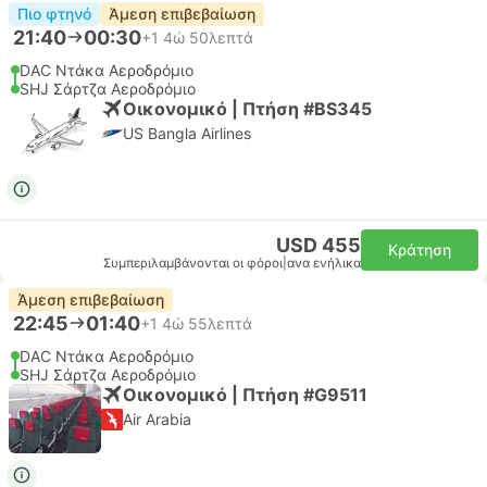
Πιο φτηνό
Άμεση επιβεβαίωση
21:40
00:30
+1
4ώ 50λεπτά
DAC Ντάκα Αεροδρόμιο
SHJ Σάρτζα Αεροδρόμιο
Οικονομικό | Πτήση #BS345
US Bangla Airlines
USD 455
Κράτηση
Συμπεριλαμβάνονται οι φόροι
|
ανα ενήλικα
Άμεση επιβεβαίωση
22:45
01:40
+1
4ώ 55λεπτά
DAC Ντάκα Αεροδρόμιο
SHJ Σάρτζα Αεροδρόμιο
Οικονομικό | Πτήση #G9511
Air Arabia