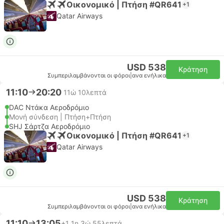
Οικονομικό | Πτήση #QR641
+1
Qatar Airways
USD 538
Κράτηση
Συμπεριλαμβάνονται οι φόροι
|
ανα ενήλικα
11:10
20:20
11ώ 10λεπτά
DAC Ντάκα Αεροδρόμιο
Μονή σύνδεση | Πτήση+Πτήση
SHJ Σάρτζα Αεροδρόμιο
Οικονομικό | Πτήση #QR641
+1
Qatar Airways
USD 538
Κράτηση
Συμπεριλαμβάνονται οι φόροι
|
ανα ενήλικα
11:10
13:05
+1
1η 3ώ 55λεπτά