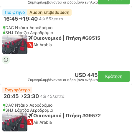
Συμπεριλαμβάνονται οι φόροι
|
ανα ενήλικα
Πιο φτηνό
Άμεση επιβεβαίωση
16:45
19:40
4ώ 55λεπτά
DAC Ντάκα Αεροδρόμιο
SHJ Σάρτζα Αεροδρόμιο
Οικονομικό | Πτήση #G9515
Air Arabia
USD 445
Κράτηση
Συμπεριλαμβάνονται οι φόροι
|
ανα ενήλικα
Γρηγορότερο
20:45
23:30
4ώ 45λεπτά
DAC Ντάκα Αεροδρόμιο
SHJ Σάρτζα Αεροδρόμιο
Οικονομικό | Πτήση #G9572
Air Arabia