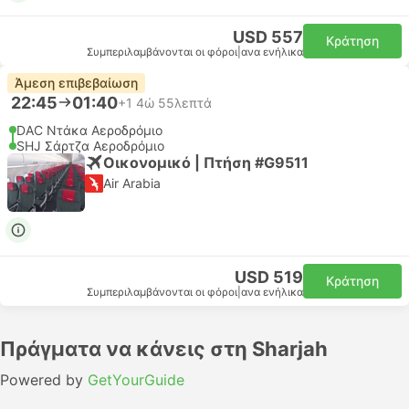
USD 557
Κράτηση
Συμπεριλαμβάνονται οι φόροι
|
ανα ενήλικα
Άμεση επιβεβαίωση
22:45
01:40
+1
4ώ 55λεπτά
DAC Ντάκα Αεροδρόμιο
SHJ Σάρτζα Αεροδρόμιο
Οικονομικό | Πτήση #G9511
Air Arabia
USD 519
Κράτηση
Συμπεριλαμβάνονται οι φόροι
|
ανα ενήλικα
Πράγματα να κάνεις στη Sharjah
Powered by
GetYourGuide