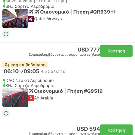
Μονή σύνδεση | Πτήση+Πτήση
SHJ Σάρτζα Αεροδρόμιο
Οικονομικό | Πτήση #QR639
+1
Qatar Airways
USD 777
Κράτηση
Συμπεριλαμβάνονται οι φόροι
|
ανα ενήλικα
Άμεση επιβεβαίωση
06:10
09:05
4ώ 55λεπτά
DAC Ντάκα Αεροδρόμιο
SHJ Σάρτζα Αεροδρόμιο
Οικονομικό | Πτήση #G9519
Air Arabia
USD 594
Κράτηση
Συμπεριλαμβάνονται οι φόροι
|
ανα ενήλικα