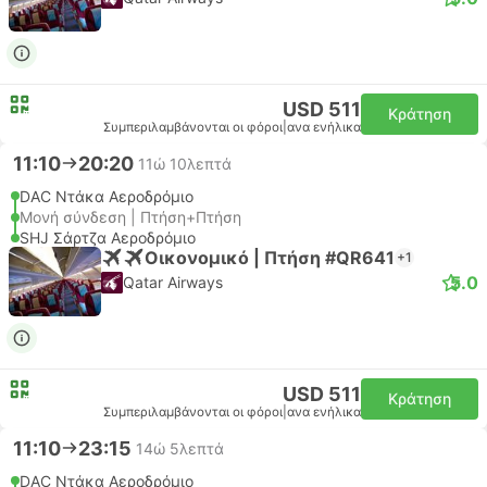
USD 511
Κράτηση
Συμπεριλαμβάνονται οι φόροι
|
ανα ενήλικα
11:10
20:20
11ώ 10λεπτά
DAC Ντάκα Αεροδρόμιο
Μονή σύνδεση | Πτήση+Πτήση
SHJ Σάρτζα Αεροδρόμιο
Οικονομικό | Πτήση #QR641
+1
5.0
Qatar Airways
USD 511
Κράτηση
Συμπεριλαμβάνονται οι φόροι
|
ανα ενήλικα
11:10
23:15
14ώ 5λεπτά
DAC Ντάκα Αεροδρόμιο