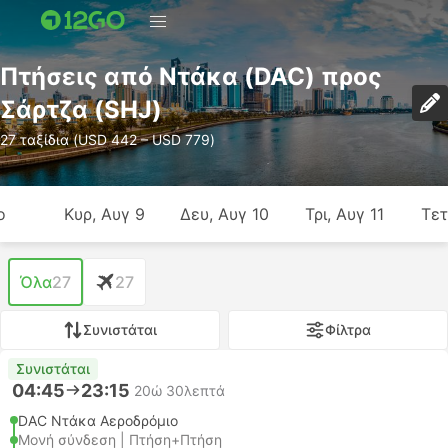
Πτήσεις από Ντάκα (DAC) προς
Σάρτζα (SHJ)
27 ταξίδια (USD 442 – USD 779)
ο
Κυρ, Αυγ 9
Δευ, Αυγ 10
Τρι, Αυγ 11
Τετ
Όλα
27
27
Συνιστάται
Φίλτρα
Συνιστάται
04:45
23:15
20ώ 30λεπτά
DAC Ντάκα Αεροδρόμιο
Μονή σύνδεση | Πτήση+Πτήση