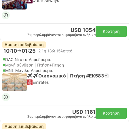
Qatar Airways
USD 1054
Κράτηση
Συμπεριλαμβάνονται οι φόροι
|
ανα ενήλικα
Άμεση επιβεβαίωση
10:10
01:25
+2
1η 13ώ 15λεπτά
DAC Ντάκα Αεροδρόμιο
Μονή σύνδεση | Πτήση+Πτήση
MNL Μανίλα Αεροδρόμιο
Οικονομικό | Πτήση #EK583
+1
Emirates
USD 1161
Κράτηση
Συμπεριλαμβάνονται οι φόροι
|
ανα ενήλικα
Άμεση επιβεβαίωση