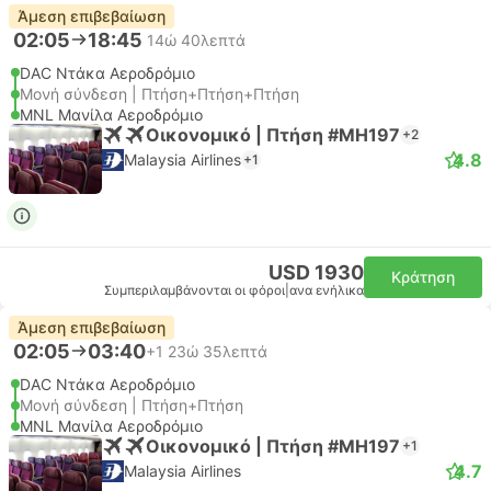
Άμεση επιβεβαίωση
02:05
18:45
14ώ 40λεπτά
DAC Ντάκα Αεροδρόμιο
Μονή σύνδεση | Πτήση+Πτήση+Πτήση
MNL Μανίλα Αεροδρόμιο
Οικονομικό | Πτήση #MH197
+2
4.8
Malaysia Airlines
+1
USD 1930
Κράτηση
Συμπεριλαμβάνονται οι φόροι
|
ανα ενήλικα
Άμεση επιβεβαίωση
02:05
03:40
+1
23ώ 35λεπτά
DAC Ντάκα Αεροδρόμιο
Μονή σύνδεση | Πτήση+Πτήση
MNL Μανίλα Αεροδρόμιο
Οικονομικό | Πτήση #MH197
+1
4.7
Malaysia Airlines