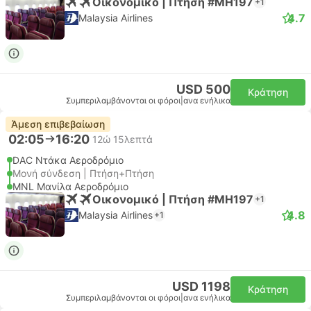
Οικονομικό | Πτήση #MH197
+1
4.7
Malaysia Airlines
USD 500
Κράτηση
Συμπεριλαμβάνονται οι φόροι
|
ανα ενήλικα
Άμεση επιβεβαίωση
02:05
16:20
12ώ 15λεπτά
DAC Ντάκα Αεροδρόμιο
Μονή σύνδεση | Πτήση+Πτήση
MNL Μανίλα Αεροδρόμιο
Οικονομικό | Πτήση #MH197
+1
4.8
Malaysia Airlines
+1
USD 1198
Κράτηση
Συμπεριλαμβάνονται οι φόροι
|
ανα ενήλικα