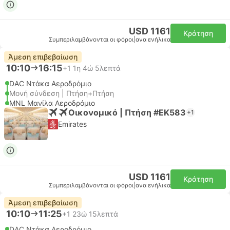
USD 1161
Κράτηση
Συμπεριλαμβάνονται οι φόροι
|
ανα ενήλικα
Άμεση επιβεβαίωση
10:10
16:15
+1
1η 4ώ 5λεπτά
DAC Ντάκα Αεροδρόμιο
Μονή σύνδεση | Πτήση+Πτήση
MNL Μανίλα Αεροδρόμιο
Οικονομικό | Πτήση #EK583
+1
Emirates
USD 1161
Κράτηση
Συμπεριλαμβάνονται οι φόροι
|
ανα ενήλικα
Άμεση επιβεβαίωση
10:10
11:25
+1
23ώ 15λεπτά
DAC Ντάκα Αεροδρόμιο