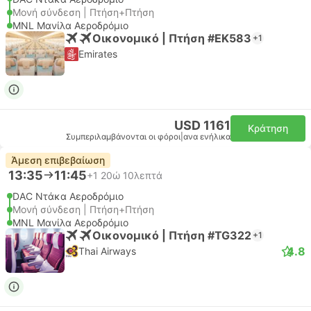
Μονή σύνδεση | Πτήση+Πτήση
MNL Μανίλα Αεροδρόμιο
Οικονομικό | Πτήση #EK583
+1
Emirates
USD 1161
Κράτηση
Συμπεριλαμβάνονται οι φόροι
|
ανα ενήλικα
Άμεση επιβεβαίωση
13:35
11:45
+1
20ώ 10λεπτά
DAC Ντάκα Αεροδρόμιο
Μονή σύνδεση | Πτήση+Πτήση
MNL Μανίλα Αεροδρόμιο
Οικονομικό | Πτήση #TG322
+1
4.8
Thai Airways