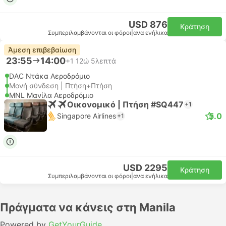
USD 876
Κράτηση
Συμπεριλαμβάνονται οι φόροι
|
ανα ενήλικα
Άμεση επιβεβαίωση
23:55
14:00
+1
12ώ 5λεπτά
DAC Ντάκα Αεροδρόμιο
Μονή σύνδεση | Πτήση+Πτήση
MNL Μανίλα Αεροδρόμιο
Οικονομικό | Πτήση #SQ447
+1
5.0
Singapore Airlines
+1
USD 2295
Κράτηση
Συμπεριλαμβάνονται οι φόροι
|
ανα ενήλικα
Πράγματα να κάνεις στη Manila
Powered by
GetYourGuide