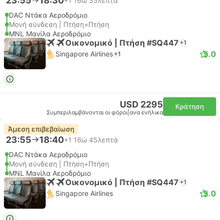
23:55
18:30
+1
16ώ 35λεπτά
DAC Ντάκα Αεροδρόμιο
Μονή σύνδεση | Πτήση+Πτήση
MNL Μανίλα Αεροδρόμιο
Οικονομικό | Πτήση #SQ447
+1
5.0
Singapore Airlines
+1
USD 2295
Κράτηση
Συμπεριλαμβάνονται οι φόροι
|
ανα ενήλικα
Άμεση επιβεβαίωση
23:55
18:40
+1
16ώ 45λεπτά
DAC Ντάκα Αεροδρόμιο
Μονή σύνδεση | Πτήση+Πτήση
MNL Μανίλα Αεροδρόμιο
Οικονομικό | Πτήση #SQ447
+1
5.0
Singapore Airlines