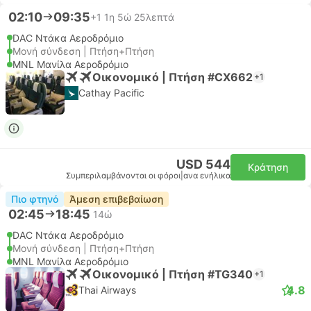
02:10
09:35
+1
1η 5ώ 25λεπτά
DAC Ντάκα Αεροδρόμιο
Μονή σύνδεση | Πτήση+Πτήση
MNL Μανίλα Αεροδρόμιο
Οικονομικό | Πτήση #CX662
+1
Cathay Pacific
USD 544
Κράτηση
Συμπεριλαμβάνονται οι φόροι
|
ανα ενήλικα
Πιο φτηνό
Άμεση επιβεβαίωση
02:45
18:45
14ώ
DAC Ντάκα Αεροδρόμιο
Μονή σύνδεση | Πτήση+Πτήση
MNL Μανίλα Αεροδρόμιο
Οικονομικό | Πτήση #TG340
+1
4.8
Thai Airways