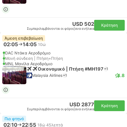
USD 502
Κράτηση
Συμπεριλαμβάνονται οι φόροι
|
ανα ενήλικα
Άμεση επιβεβαίωση
02:05
14:05
10ώ
DAC Ντάκα Αεροδρόμιο
Μονή σύνδεση | Πτήση+Πτήση
MNL Μανίλα Αεροδρόμιο
Οικονομικό | Πτήση #MH197
+1
4.8
Malaysia Airlines
+1
USD 2877
Κράτηση
Συμπεριλαμβάνονται οι φόροι
|
ανα ενήλικα
Πιο φτηνό
02:10
22:55
18ώ 45λεπτά