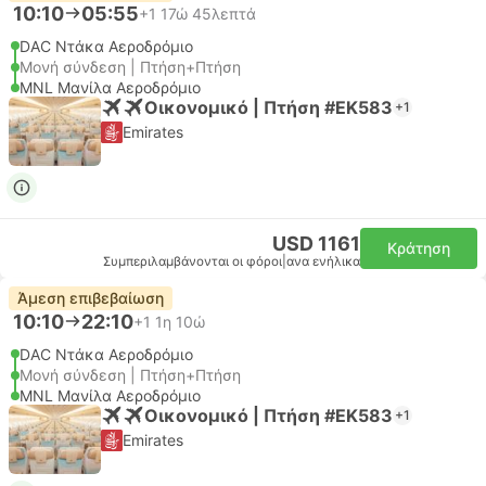
10:10
05:55
+1
17ώ 45λεπτά
DAC Ντάκα Αεροδρόμιο
Μονή σύνδεση | Πτήση+Πτήση
MNL Μανίλα Αεροδρόμιο
Οικονομικό | Πτήση #EK583
+1
Emirates
USD 1161
Κράτηση
Συμπεριλαμβάνονται οι φόροι
|
ανα ενήλικα
Άμεση επιβεβαίωση
10:10
22:10
+1
1η 10ώ
DAC Ντάκα Αεροδρόμιο
Μονή σύνδεση | Πτήση+Πτήση
MNL Μανίλα Αεροδρόμιο
Οικονομικό | Πτήση #EK583
+1
Emirates