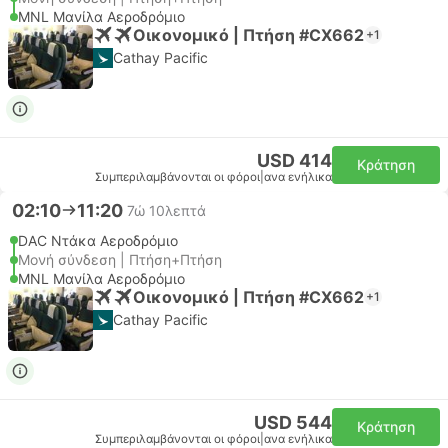
MNL Μανίλα Αεροδρόμιο
Οικονομικό | Πτήση #CX662
+1
Cathay Pacific
USD 414
Κράτηση
Συμπεριλαμβάνονται οι φόροι
|
ανα ενήλικα
02:10
11:20
7ώ 10λεπτά
DAC Ντάκα Αεροδρόμιο
Μονή σύνδεση | Πτήση+Πτήση
MNL Μανίλα Αεροδρόμιο
Οικονομικό | Πτήση #CX662
+1
Cathay Pacific
USD 544
Κράτηση
Συμπεριλαμβάνονται οι φόροι
|
ανα ενήλικα