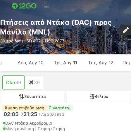
Πτήσεις από Ντάκα (DAC) προς
Μανίλα (MNL)
39 ταξίδια (USD 402 – USD 2877)
ο
Δευ, Αυγ 10
Τρι, Αυγ 11
Τετ, Αυγ 12
Πεμ
Όλα
39
39
Συνιστάται
Φίλτρα
Άμεση επιβεβαίωση
Συνιστάται
02:05
21:25
17ώ 20λεπτά
DAC Ντάκα Αεροδρόμιο
Μονή σύνδεση | Πτήση+Πτήση