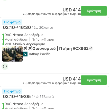
USD 414
Κράτηση
Συμπεριλαμβάνονται οι φόροι
|
ανα ενήλικα
Πιο φτηνό
02:10
16:30
12ώ 20λεπτά
DAC Ντάκα Αεροδρόμιο
Μονή σύνδεση | Πτήση+Πτήση
MNL Μανίλα Αεροδρόμιο
Οικονομικό | Πτήση #CX662
+1
Cathay Pacific
USD 414
Κράτηση
Συμπεριλαμβάνονται οι φόροι
|
ανα ενήλικα
Πιο φτηνό
02:10
19:05
14ώ 55λεπτά
DAC Ντάκα Αεροδρόμιο
Μονή σύνδεση | Πτήση+Πτήση