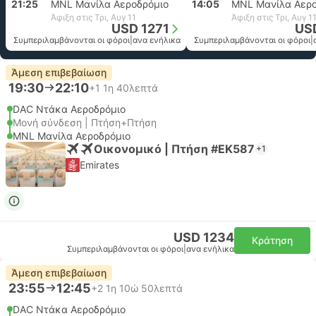
21:25
MNL Μανίλα Αεροδρόμιο
14:05
MNL Μανίλα Αερο
Άφιξη στις Τρι, Αυγ 11
Άφιξη στις Τρι, Αυγ 1
USD 1271
US
Συμπεριλαμβάνονται οι φόροι
|
ανα ενήλικα
Συμπεριλαμβάνονται οι φόροι
|
Άμεση επιβεβαίωση
19:30
22:10
+1
1η 40λεπτά
DAC Ντάκα Αεροδρόμιο
Μονή σύνδεση | Πτήση+Πτήση
MNL Μανίλα Αεροδρόμιο
Οικονομικό | Πτήση #EK587
+1
Emirates
USD 1234
Κράτηση
Συμπεριλαμβάνονται οι φόροι
|
ανα ενήλικα
Άμεση επιβεβαίωση
23:55
12:45
+2
1η 10ώ 50λεπτά
DAC Ντάκα Αεροδρόμιο