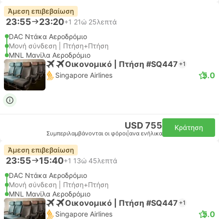
Άμεση επιβεβαίωση
23:55
23:20
+1
21ώ 25λεπτά
DAC Ντάκα Αεροδρόμιο
Μονή σύνδεση | Πτήση+Πτήση
MNL Μανίλα Αεροδρόμιο
Οικονομικό | Πτήση #SQ447
+1
5.0
Singapore Airlines
USD 755
Κράτηση
Συμπεριλαμβάνονται οι φόροι
|
ανα ενήλικα
Άμεση επιβεβαίωση
23:55
15:40
+1
13ώ 45λεπτά
DAC Ντάκα Αεροδρόμιο
Μονή σύνδεση | Πτήση+Πτήση
MNL Μανίλα Αεροδρόμιο
Οικονομικό | Πτήση #SQ447
+1
5.0
Singapore Airlines