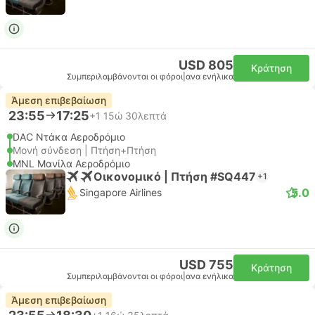
USD 805
Κράτηση
Συμπεριλαμβάνονται οι φόροι
|
ανα ενήλικα
Άμεση επιβεβαίωση
23:55
17:25
+1
15ώ 30λεπτά
DAC Ντάκα Αεροδρόμιο
Μονή σύνδεση | Πτήση+Πτήση
MNL Μανίλα Αεροδρόμιο
Οικονομικό | Πτήση #SQ447
+1
5.0
Singapore Airlines
USD 755
Κράτηση
Συμπεριλαμβάνονται οι φόροι
|
ανα ενήλικα
Άμεση επιβεβαίωση