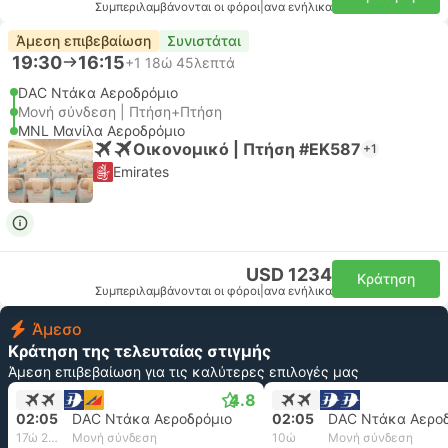
Συμπεριλαμβάνονται οι φόροι
|
ανα ενήλικα
Άμεση επιβεβαίωση
Συνιστάται
19:30
16:15
+1
18ώ 45λεπτά
DAC Ντάκα Αεροδρόμιο
Μονή σύνδεση | Πτήση+Πτήση
MNL Μανίλα Αεροδρόμιο
Οικονομικό | Πτήση #EK587
+1
Emirates
USD 1234
Κράτηση
Συμπεριλαμβάνονται οι φόροι
|
ανα ενήλικα
Άμεσο
Κράτηση της τελευταίας στιγμής
Άμεση επιβεβαίωση για τις καλύτερες επιλογές μας
4.8
02:05
DAC Ντάκα Αεροδρόμιο
02:05
DAC Ντάκα Αεροδ
17ώ 20λεπτά
Μονή σύνδεση
10ώ
Μονή σύνδεση