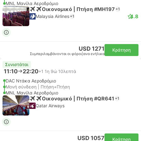
MNL Μανίλα Αεροδρόμιο
Οικονομικό | Πτήση #MH197
+1
4.8
Malaysia Airlines
+1
USD 1271
Κράτηση
Συμπεριλαμβάνονται οι φόροι
|
ανα ενήλικα
Συνιστάται
11:10
22:20
+1
1η 9ώ 10λεπτά
DAC Ντάκα Αεροδρόμιο
Μονή σύνδεση | Πτήση+Πτήση
MNL Μανίλα Αεροδρόμιο
Οικονομικό | Πτήση #QR641
+1
Qatar Airways
USD 1057
Κράτηση