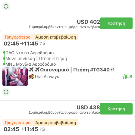
USD 402
Κράτηση
Συμπεριλαμβάνονται οι φόροι
|
ανα ενήλικα
Γρηγορότερο
Άμεση επιβεβαίωση
02:45
11:45
7ώ
DAC Ντάκα Αεροδρόμιο
Μονή σύνδεση | Πτήση+Πτήση
MNL Μανίλα Αεροδρόμιο
Οικονομικό | Πτήση #TG340
+1
4.8
Thai Airways
USD 438
Κράτηση
Συμπεριλαμβάνονται οι φόροι
|
ανα ενήλικα
Γρηγορότερο
Άμεση επιβεβαίωση
02:45
11:45
7ώ