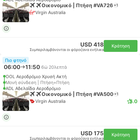
Οικονομικό | Πτήση #VA726
+1
Virgin Australia
USD 418
Κράτηση
Συμπεριλαμβάνονται οι φόροι
|
ανα ενήλικα
Πιο φτηνό
06:00
11:50
6ώ 20λεπτά
OOL Αεροδρόμιο Χρυσή Ακτή
Μονή σύνδεση | Πτήση+Πτήση
ADL Αδελαΐδα Αεροδρόμιο
Οικονομικό | Πτήση #VA500
+1
5.0
Virgin Australia
USD 175
Κράτηση
Συμπεριλαμβάνονται οι φόροι
|
ανα ενήλικα