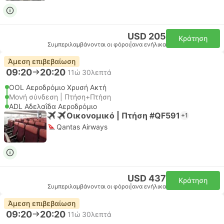
USD 205
Κράτηση
Συμπεριλαμβάνονται οι φόροι
|
ανα ενήλικα
Άμεση επιβεβαίωση
09:20
20:20
11ώ 30λεπτά
OOL Αεροδρόμιο Χρυσή Ακτή
Μονή σύνδεση | Πτήση+Πτήση
ADL Αδελαΐδα Αεροδρόμιο
Οικονομικό | Πτήση #QF591
+1
Qantas Airways
USD 437
Κράτηση
Συμπεριλαμβάνονται οι φόροι
|
ανα ενήλικα
Άμεση επιβεβαίωση
09:20
20:20
11ώ 30λεπτά