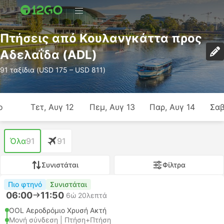
Πτήσεις από Κουλανγκάττα προς
Αδελαΐδα (ADL)
91 ταξίδια (USD 175 – USD 811)
ο
Τετ, Αυγ 12
Πεμ, Αυγ 13
Παρ, Αυγ 14
Σαβ
Όλα
91
91
Συνιστάται
Φίλτρα
Πιο φτηνό
Συνιστάται
06:00
11:50
6ώ 20λεπτά
OOL Αεροδρόμιο Χρυσή Ακτή
Μονή σύνδεση | Πτήση+Πτήση