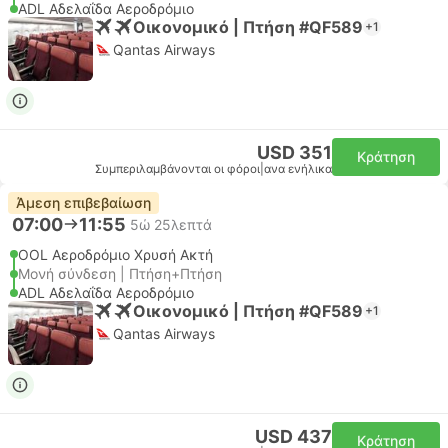
ADL Αδελαΐδα Αεροδρόμιο
Οικονομικό | Πτήση #QF589
+1
Qantas Airways
USD 351
Κράτηση
Συμπεριλαμβάνονται οι φόροι
|
ανα ενήλικα
Άμεση επιβεβαίωση
07:00
11:55
5ώ 25λεπτά
OOL Αεροδρόμιο Χρυσή Ακτή
Μονή σύνδεση | Πτήση+Πτήση
ADL Αδελαΐδα Αεροδρόμιο
Οικονομικό | Πτήση #QF589
+1
Qantas Airways
USD 437
Κράτηση