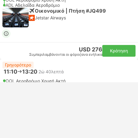
ADL Αδελαΐδα Αεροδρόμιο
Οικονομικό | Πτήση #JQ499
Jetstar Airways
USD 276
Κράτηση
Συμπεριλαμβάνονται οι φόροι
|
ανα ενήλικα
Γρηγορότερο
11:10
13:20
2ώ 40λεπτά
OOL Αεροδρόμιο Χρυσή Ακτή
ADL Αδελαΐδα Αεροδρόμιο
Οικονομικό | Πτήση #6E4508
4.7
IndiGo
USD 309
Κράτηση
Συμπεριλαμβάνονται οι φόροι
|
ανα ενήλικα