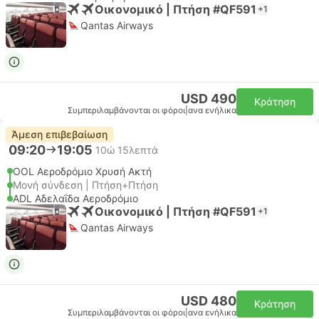
Οικονομικό | Πτήση #QF591
+1
Qantas Airways
USD 490
Κράτηση
Συμπεριλαμβάνονται οι φόροι
|
ανα ενήλικα
Άμεση επιβεβαίωση
09:20
19:05
10ώ 15λεπτά
OOL Αεροδρόμιο Χρυσή Ακτή
Μονή σύνδεση | Πτήση+Πτήση
ADL Αδελαΐδα Αεροδρόμιο
Οικονομικό | Πτήση #QF591
+1
Qantas Airways
USD 480
Κράτηση
Συμπεριλαμβάνονται οι φόροι
|
ανα ενήλικα