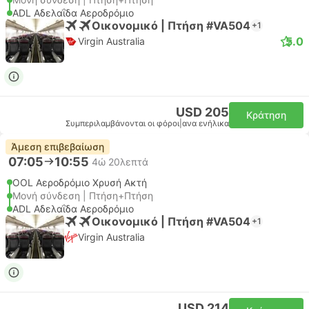
ADL Αδελαΐδα Αεροδρόμιο
Οικονομικό | Πτήση #VA504
+1
5.0
Virgin Australia
USD 205
Κράτηση
Συμπεριλαμβάνονται οι φόροι
|
ανα ενήλικα
Άμεση επιβεβαίωση
07:05
10:55
4ώ 20λεπτά
OOL Αεροδρόμιο Χρυσή Ακτή
Μονή σύνδεση | Πτήση+Πτήση
ADL Αδελαΐδα Αεροδρόμιο
Οικονομικό | Πτήση #VA504
+1
Virgin Australia
USD 214