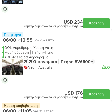
USD 234
Κράτηση
Συμπεριλαμβάνονται οι φόροι
|
ανα ενήλικα
Πιο φτηνό
06:00
10:55
5ώ 25λεπτά
OOL Αεροδρόμιο Χρυσή Ακτή
Μονή σύνδεση | Πτήση+Πτήση
ADL Αδελαΐδα Αεροδρόμιο
Οικονομικό | Πτήση #VA500
+1
5.0
Virgin Australia
USD 176
Κράτηση
Συμπεριλαμβάνονται οι φόροι
|
ανα ενήλικα
Άμεση επιβεβαίωση
06:00
11:05
5ώ 35λεπτά