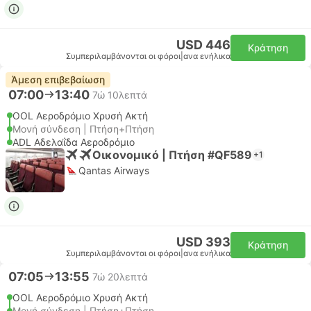
USD 446
Κράτηση
Συμπεριλαμβάνονται οι φόροι
|
ανα ενήλικα
Άμεση επιβεβαίωση
07:00
13:40
7ώ 10λεπτά
OOL Αεροδρόμιο Χρυσή Ακτή
Μονή σύνδεση | Πτήση+Πτήση
ADL Αδελαΐδα Αεροδρόμιο
Οικονομικό | Πτήση #QF589
+1
Qantas Airways
USD 393
Κράτηση
Συμπεριλαμβάνονται οι φόροι
|
ανα ενήλικα
07:05
13:55
7ώ 20λεπτά
OOL Αεροδρόμιο Χρυσή Ακτή
Μονή σύνδεση | Πτήση+Πτήση