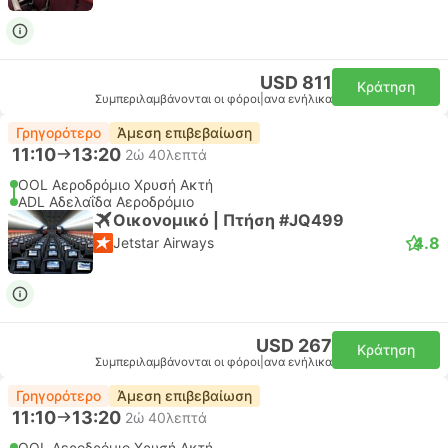
USD 811
Κράτηση
Συμπεριλαμβάνονται οι φόροι
|
ανα ενήλικα
Γρηγορότερο
Άμεση επιβεβαίωση
11:10
13:20
2ώ 40λεπτά
OOL Αεροδρόμιο Χρυσή Ακτή
ADL Αδελαΐδα Αεροδρόμιο
Οικονομικό | Πτήση #JQ499
4.8
Jetstar Airways
USD 267
Κράτηση
Συμπεριλαμβάνονται οι φόροι
|
ανα ενήλικα
Γρηγορότερο
Άμεση επιβεβαίωση
11:10
13:20
2ώ 40λεπτά
OOL Αεροδρόμιο Χρυσή Ακτή