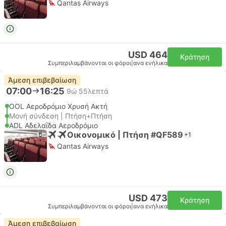
Qantas Airways
USD 464
Κράτηση
Συμπεριλαμβάνονται οι φόροι
|
ανα ενήλικα
Άμεση επιβεβαίωση
07:00
16:25
9ώ 55λεπτά
OOL Αεροδρόμιο Χρυσή Ακτή
Μονή σύνδεση | Πτήση+Πτήση
ADL Αδελαΐδα Αεροδρόμιο
Οικονομικό | Πτήση #QF589
+1
Qantas Airways
USD 473
Κράτηση
Συμπεριλαμβάνονται οι φόροι
|
ανα ενήλικα
Άμεση επιβεβαίωση