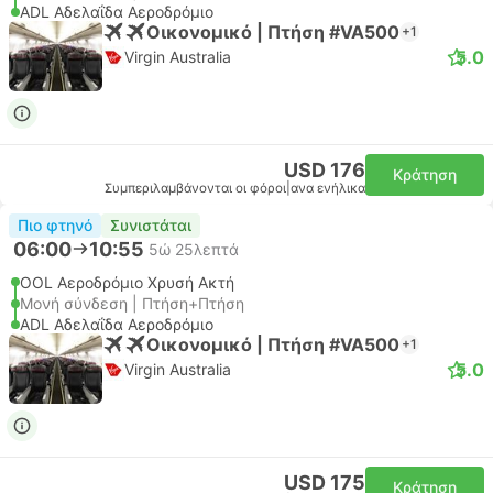
ADL Αδελαΐδα Αεροδρόμιο
Οικονομικό | Πτήση #VA500
+1
5.0
Virgin Australia
USD 176
Κράτηση
Συμπεριλαμβάνονται οι φόροι
|
ανα ενήλικα
Πιο φτηνό
Συνιστάται
06:00
10:55
5ώ 25λεπτά
OOL Αεροδρόμιο Χρυσή Ακτή
Μονή σύνδεση | Πτήση+Πτήση
ADL Αδελαΐδα Αεροδρόμιο
Οικονομικό | Πτήση #VA500
+1
5.0
Virgin Australia
USD 175
Κράτηση