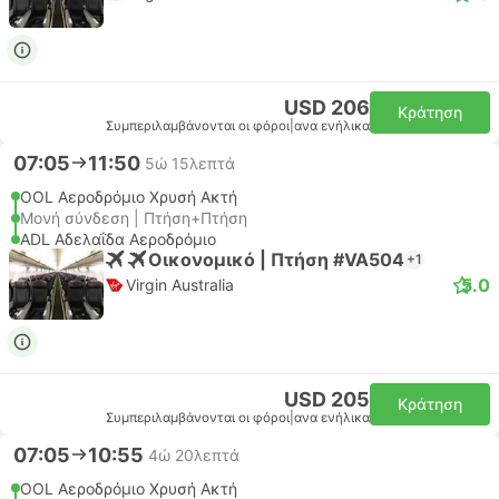
USD 206
Κράτηση
Συμπεριλαμβάνονται οι φόροι
|
ανα ενήλικα
07:05
11:50
5ώ 15λεπτά
OOL Αεροδρόμιο Χρυσή Ακτή
Μονή σύνδεση | Πτήση+Πτήση
ADL Αδελαΐδα Αεροδρόμιο
Οικονομικό | Πτήση #VA504
+1
5.0
Virgin Australia
USD 205
Κράτηση
Συμπεριλαμβάνονται οι φόροι
|
ανα ενήλικα
07:05
10:55
4ώ 20λεπτά
OOL Αεροδρόμιο Χρυσή Ακτή