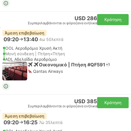
USD 286
Κράτηση
Συμπεριλαμβάνονται οι φόροι
|
ανα ενήλικα
Άμεση επιβεβαίωση
09:20
13:40
4ώ 50λεπτά
OOL Αεροδρόμιο Χρυσή Ακτή
Μονή σύνδεση | Πτήση+Πτήση
ADL Αδελαΐδα Αεροδρόμιο
Οικονομικό | Πτήση #QF591
+1
Qantas Airways
USD 385
Κράτηση
Συμπεριλαμβάνονται οι φόροι
|
ανα ενήλικα
Άμεση επιβεβαίωση
09:20
16:25
7ώ 35λεπτά