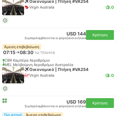
Οικονομικό | Πτήση #VA254
5.0
Virgin Australia
USD 144
Κράτηση
Συμπεριλαμβάνονται οι φόροι
|
ανα ενήλικα
Άμεση επιβεβαίωση
07:15
08:30
1ώ 15λεπτά
CBR Καμπέρα Αεροδρόμιο
MEL Μελβούρνη Αεροδρόμιο Αυστραλία
Οικονομικό | Πτήση #VA254
4.0
Virgin Australia
USD 169
Κράτηση
Συμπεριλαμβάνονται οι φόροι
|
ανα ενήλικα
Πιο φτηνό
Άμεση επιβεβαίωση