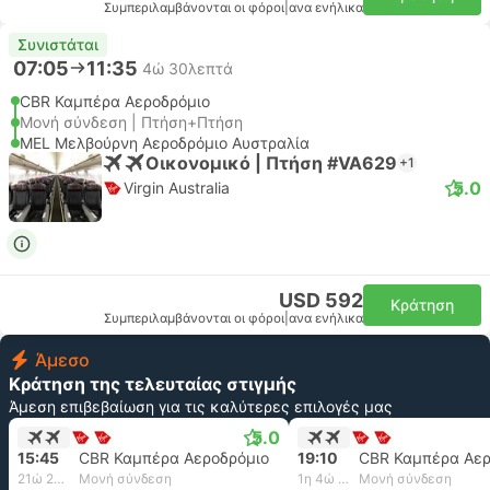
Συμπεριλαμβάνονται οι φόροι
|
ανα ενήλικα
Συνιστάται
07:05
11:35
4ώ 30λεπτά
CBR Καμπέρα Αεροδρόμιο
Μονή σύνδεση | Πτήση+Πτήση
MEL Μελβούρνη Αεροδρόμιο Αυστραλία
Οικονομικό | Πτήση #VA629
+1
5.0
Virgin Australia
USD 592
Κράτηση
Συμπεριλαμβάνονται οι φόροι
|
ανα ενήλικα
Άμεσο
Κράτηση της τελευταίας στιγμής
Άμεση επιβεβαίωση για τις καλύτερες επιλογές μας
5.0
15:45
CBR Καμπέρα Αεροδρόμιο
19:10
CBR Καμπέρα Αερ
21ώ 25λεπτά
Μονή σύνδεση
1η 4ώ 45λεπτά
Μονή σύνδεση