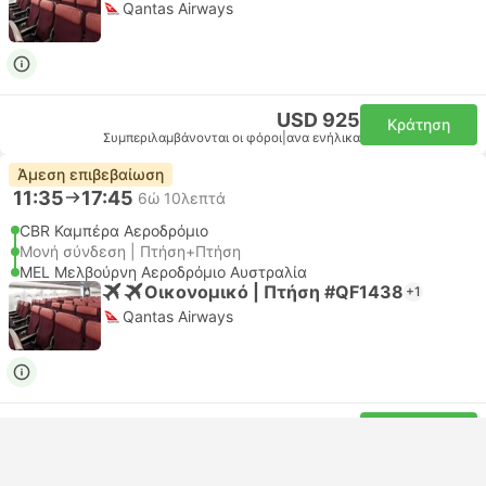
Qantas Airways
USD 925
Κράτηση
Συμπεριλαμβάνονται οι φόροι
|
ανα ενήλικα
Άμεση επιβεβαίωση
11:35
17:45
6ώ 10λεπτά
CBR Καμπέρα Αεροδρόμιο
Μονή σύνδεση | Πτήση+Πτήση
MEL Μελβούρνη Αεροδρόμιο Αυστραλία
Οικονομικό | Πτήση #QF1438
+1
Qantas Airways
USD 825
Κράτηση
Συμπεριλαμβάνονται οι φόροι
|
ανα ενήλικα
Άμεση επιβεβαίωση