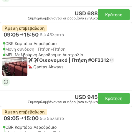
USD 688
Κράτηση
Συμπεριλαμβάνονται οι φόροι
|
ανα ενήλικα
Άμεση επιβεβαίωση
09:05
15:50
6ώ 45λεπτά
CBR Καμπέρα Αεροδρόμιο
Μονή σύνδεση | Πτήση+Πτήση
MEL Μελβούρνη Αεροδρόμιο Αυστραλία
Οικονομικό | Πτήση #QF2312
+1
Qantas Airways
USD 945
Κράτηση
Συμπεριλαμβάνονται οι φόροι
|
ανα ενήλικα
Άμεση επιβεβαίωση
09:05
15:00
5ώ 55λεπτά
CBR Καμπέρα Αεροδρόμιο