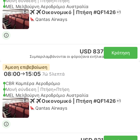
Μονή σύνδεση | Πτήση+Πτήση
MEL Μελβούρνη Αεροδρόμιο Αυστραλία
Οικονομικό | Πτήση #QF1426
+1
Qantas Airways
USD 837
Κράτηση
Συμπεριλαμβάνονται οι φόροι
|
ανα ενήλικα
Άμεση επιβεβαίωση
08:00
15:05
7ώ 5λεπτά
CBR Καμπέρα Αεροδρόμιο
Μονή σύνδεση | Πτήση+Πτήση
MEL Μελβούρνη Αεροδρόμιο Αυστραλία
Οικονομικό | Πτήση #QF1426
+1
Qantas Airways