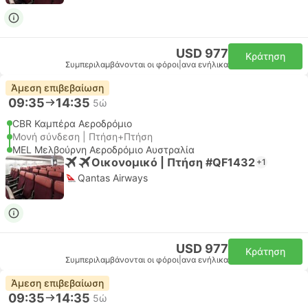
USD 977
Κράτηση
Συμπεριλαμβάνονται οι φόροι
|
ανα ενήλικα
Άμεση επιβεβαίωση
09:35
14:35
5ώ
CBR Καμπέρα Αεροδρόμιο
Μονή σύνδεση | Πτήση+Πτήση
MEL Μελβούρνη Αεροδρόμιο Αυστραλία
Οικονομικό | Πτήση #QF1432
+1
Qantas Airways
USD 977
Κράτηση
Συμπεριλαμβάνονται οι φόροι
|
ανα ενήλικα
Άμεση επιβεβαίωση
09:35
14:35
5ώ