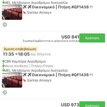
MEL Μελβούρνη Αεροδρόμιο Αυστραλία
Οικονομικό | Πτήση #QF1438
+1
Qantas Airways
USD 841
Κράτηση
Συμπεριλαμβάνονται οι φόροι
|
ανα ενήλικα
Άμεση επιβεβαίωση
11:35
18:05
6ώ 30λεπτά
CBR Καμπέρα Αεροδρόμιο
Μονή σύνδεση | Πτήση+Πτήση
MEL Μελβούρνη Αεροδρόμιο Αυστραλία
Οικονομικό | Πτήση #QF1438
+1
Qantas Airways
USD 973
Κράτηση