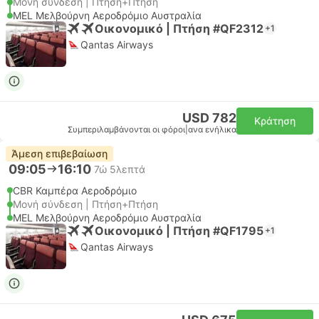
Μονή σύνδεση | Πτήση+Πτήση
MEL Μελβούρνη Αεροδρόμιο Αυστραλία
Οικονομικό | Πτήση #QF2312
+1
Qantas Airways
USD 782
Κράτηση
Συμπεριλαμβάνονται οι φόροι
|
ανα ενήλικα
Άμεση επιβεβαίωση
09:05
16:10
7ώ 5λεπτά
CBR Καμπέρα Αεροδρόμιο
Μονή σύνδεση | Πτήση+Πτήση
MEL Μελβούρνη Αεροδρόμιο Αυστραλία
Οικονομικό | Πτήση #QF1795
+1
Qantas Airways