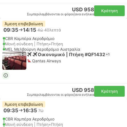
USD 958
Κράτηση
Συμπεριλαμβάνονται οι φόροι
|
ανα ενήλικα
Άμεση επιβεβαίωση
09:35
14:15
4ώ 40λεπτά
CBR Καμπέρα Αεροδρόμιο
Μονή σύνδεση | Πτήση+Πτήση
MEL Μελβούρνη Αεροδρόμιο Αυστραλία
Οικονομικό | Πτήση #QF1432
+1
Qantas Airways
USD 958
Κράτηση
Συμπεριλαμβάνονται οι φόροι
|
ανα ενήλικα
Άμεση επιβεβαίωση
09:35
16:35
7ώ
CBR Καμπέρα Αεροδρόμιο
Μονή σύνδεση | Πτήση+Πτήση