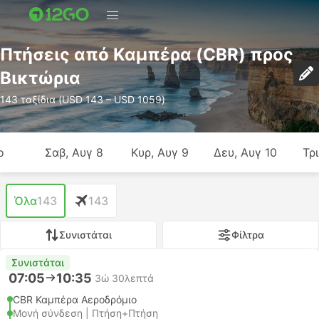
Πτήσεις από Καμπέρα (CBR) προς
Βικτώρια
143 ταξίδια (USD 143 – USD 1059)
ο
Σαβ, Αυγ 8
Κυρ, Αυγ 9
Δευ, Αυγ 10
Τρι
Όλα
143
143
Συνιστάται
Φίλτρα
Συνιστάται
07:05
10:35
3ώ 30λεπτά
CBR Καμπέρα Αεροδρόμιο
Μονή σύνδεση | Πτήση+Πτήση