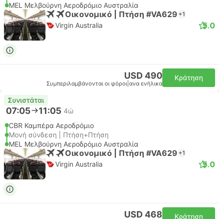
MEL Μελβούρνη Αεροδρόμιο Αυστραλία
Οικονομικό | Πτήση #VA629
+1
5.0
Virgin Australia
USD 490
Κράτηση
Συμπεριλαμβάνονται οι φόροι
|
ανα ενήλικα
Συνιστάται
07:05
11:05
4ώ
CBR Καμπέρα Αεροδρόμιο
Μονή σύνδεση | Πτήση+Πτήση
MEL Μελβούρνη Αεροδρόμιο Αυστραλία
Οικονομικό | Πτήση #VA629
+1
5.0
Virgin Australia
USD 468
Κράτηση