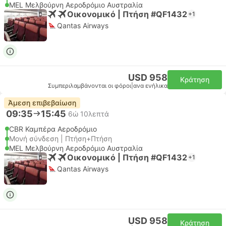
MEL Μελβούρνη Αεροδρόμιο Αυστραλία
Οικονομικό | Πτήση #QF1432
+1
Qantas Airways
USD 958
Κράτηση
Συμπεριλαμβάνονται οι φόροι
|
ανα ενήλικα
Άμεση επιβεβαίωση
09:35
15:45
6ώ 10λεπτά
CBR Καμπέρα Αεροδρόμιο
Μονή σύνδεση | Πτήση+Πτήση
MEL Μελβούρνη Αεροδρόμιο Αυστραλία
Οικονομικό | Πτήση #QF1432
+1
Qantas Airways
USD 958
Κράτηση