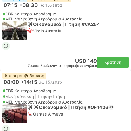
07:15
08:30
1ώ 15λεπτά
CBR Καμπέρα Αεροδρόμιο
MEL Μελβούρνη Αεροδρόμιο Αυστραλία
Οικονομικό | Πτήση #VA254
Virgin Australia
USD 149
Κράτηση
Συμπεριλαμβάνονται οι φόροι
|
ανα ενήλικα
Άμεση επιβεβαίωση
08:00
14:15
6ώ 15λεπτά
CBR Καμπέρα Αεροδρόμιο
Μονή σύνδεση | Πτήση+Πτήση
MEL Μελβούρνη Αεροδρόμιο Αυστραλία
Οικονομικό | Πτήση #QF1426
+1
Qantas Airways